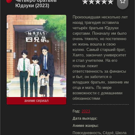
Четверо братьев
Юдзуки (2023)
Произошедшая несколько лет
назад трагедия оставила
четырёх братьев Юдзуки
сиротами. Поначалу им было
очень тяжело, но постепенно
их жизнь вошла в свою
колею. Самый старший брат,
Хаято, закончил университет
и стал учителем. На его
плечах лежит
ответственность за финансы
и быт, он заботится о
младших братьях, заменив им
отца и мать. По мере
возможности с домашними
обязанностями
аниме сериал
Год:
2023
Дата выхода:
Аниме жанры:
Повседневность, Сёдзё, Школа