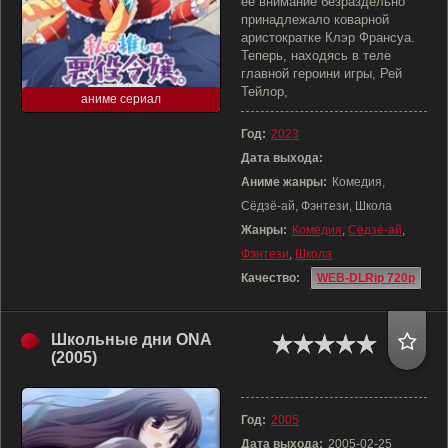
её внимание безраздельно
принадлежало коварной
аристократке Клэр Франсуа.
Теперь, находясь в теле
главной героини игры, Рей
Тейлор,
аниме сериал
Год:
2023
Дата выхода:
Аниме жанры:
Комедия,
Сёдзё-ай, Фэнтези, Школа
Жанры:
Комедия
,
Сёдзё-ай
,
Фэнтези
,
Школа
Качество:
WEB-DLRip 720p
Школьные дни ONA
(2005)
Год:
2005
Дата выхода:
2005-02-25