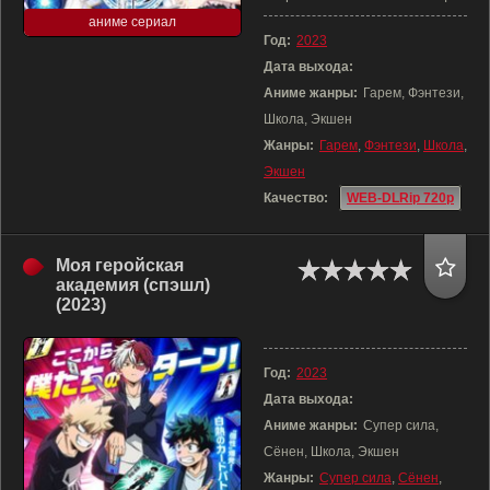
аниме сериал
Год:
2023
Дата выхода:
Аниме жанры:
Гарем, Фэнтези,
Школа, Экшен
Жанры:
Гарем
,
Фэнтези
,
Школа
,
Экшен
Качество:
WEB-DLRip 720p
Моя геройская
академия (спэшл)
(2023)
Год:
2023
Дата выхода:
Аниме жанры:
Супер сила,
Сёнен, Школа, Экшен
Жанры:
Супер сила
,
Сёнен
,