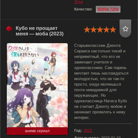
Этти
Качество:
BDRip 720p
Кубо не прощает
меня — моба (2023)
Старшеклассник Дзюнта
Сираиси настолько тихий и
неприметный, что его не
замечают учителя и
одноклассники. Сам парень
мечтает лишь наслаждаться
молодостью, что не так-то
просто, когда являешься
почти невидимкой для
окружающих. Но
одноклассница Нагиса Кубо
не считает Дзюнту мобом и
начинает проявлять к нему
интерес.
Год:
2023
аниме сериал