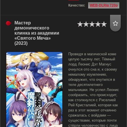
Качество:
WEB-DLRip 720p
Мастер
демонического
клинка из академии
«Святого Меча»
(2023)
Проведя в магической коме
целую тысячу лет, Тёмный
лорд Леонис Дэт Магнус
очнулся ото сна и, к своему
немалому изумлению,
обнаружил, что очутился в
теле десятилетнего
мальчишки. Не успел Леонис
сообразить, что происходит,
как столкнулся с Риселией
Рей Кристалией, которая как
раз в этот момент отчаянно
сражалась с войдами —
существами, которые почти
стёрли человечество с лица