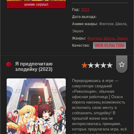
аниме сериал
Год:
2023
Дата выхода:
Аниме жанры:
Фэнтези, Школа,
Экшен
Жанры:
Фэнтези
,
Школа
,
Экшен
Качество:
WEB-DLRip 720p
Я предпочитаю
злодейку (2023)
Переродившись в игре —
симуляторе свиданий
«Революция», обычная
офисная работница ] Охаси
обрела наконец возможность
исполнить свою мечту и
соблазнить злодейку! В
прошлой жизни она не
интересовалась принцами,
которых предлагала игра, всё