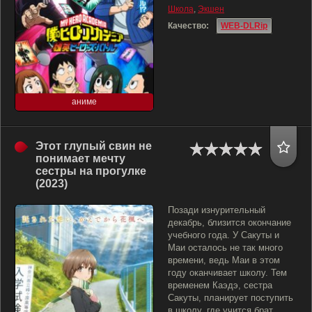
Школа
,
Экшен
Качество:
WEB-DLRip
аниме
Этот глупый свин не
понимает мечту
сестры на прогулке
(2023)
Позади изнурительный
декабрь, близится окончание
учебного года. У Сакуты и
Маи осталось не так много
времени, ведь Маи в этом
году оканчивает школу. Тем
временем Каэдэ, сестра
Сакуты, планирует поступить
в школу, где учится брат.