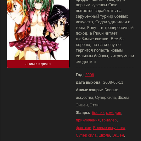
верным кузеном Сюю
пытается заработать на
зарубежный турнир боевых
искусств, Садзи удалился в
горы, Кану – в тренировочный
поход, а Рюби читает
любимые книжки. Все бы
хорошо, но на сцену не
терпится попасть новым
сильным бойцам, хитроумным
злодеям и
аниме сериал
Год:
2008
Дата выхода:
2008-06-11
Аниме жанры:
Боевые
искусства, Супер сила, Школа,
Экшен, Этти
Жанры:
боевик
,
комедия
,
приключения
,
триллер
,
фэнтези
,
Боевые искусства
,
Супер сила
,
Школа
,
Экшен
,