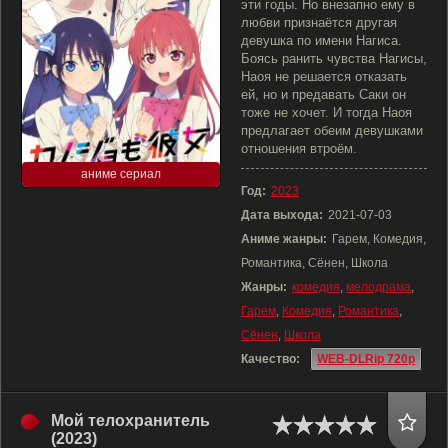
эти годы. Но внезапно ему в
любви признаётся другая
девушка по имени Нагиса.
Боясь ранить чувства Нагисы,
Наоя не решается отказать
ей, но и предавать Саки он
тоже не хочет. И тогда Наоя
предлагает обеим девушками
отношения втроём.
аниме сериал
Год:
2023
Дата выхода:
2021-07-03
Аниме жанры:
Гарем, Комедия,
Романтика, Сёнен, Школа
Жанры:
комедия
,
мелодрама
,
Гарем
,
Комедия
,
Романтика
,
Сёнен
,
Школа
Качество:
WEB-DLRip 720p
Мой телохранитель
(2023)