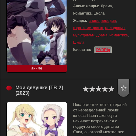
Аниме жанры:
Драма,
Романтика, Школа
Жанры:
аниме
,
комедия
,
короткометражка
,
мелодрама
,
мультфильм
,
Драма
,
Романтика
,
Школа
Качество:
DVDRip
аниме
Мои девушки [ТВ-2]
(2023)
После долгих лет страданий
от неразделённой любви
юноша Наоя наконец-то
начинает встречаться с
подругой своего детства
Саки, о которой мечтал все