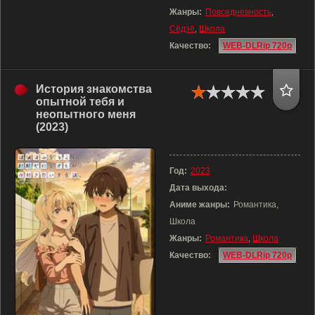
Жанры:
Повседневность
,
Сёдзё
,
Школа
Качество:
WEB-DLRip 720p
История знакомства
опытной тебя и
неопытного меня
(2023)
Год:
2023
Дата выхода:
Аниме жанры:
Романтика,
Школа
Жанры:
Романтика
,
Школа
Качество:
WEB-DLRip 720p