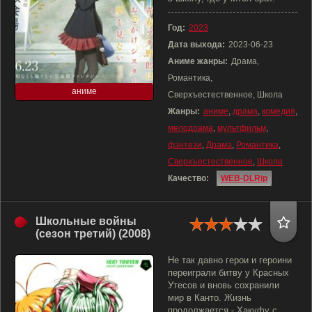
Год:
2023
Дата выхода:
2023-06-23
Аниме жанры:
Драма,
Романтика,
аниме
Сверхъестественное, Школа
Жанры:
аниме
,
драма
,
комедия
,
мелодрама
,
мультфильм
,
фэнтези
,
Драма
,
Романтика
,
Сверхъестественное
,
Школа
Качество:
WEB-DLRip
Школьные войны
(сезон третий) (2008)
Не так давно герои и героини
переиграли битву у Красных
Утесов и вновь сохранили
мир в Канто. Жизнь
продолжается - Хакуфу с