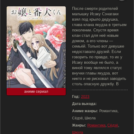
После смерти родителей
малышку Исаку Сэнагаки
взял под крыло дедушка,
глава клана якудза в третьем
поколении. Спустя время
клан стал для неё новым
домом, а его члены —
семьёй. Только вот девушке
недоставало друзей. Если
говорить по правде, то их у
Исаку вообще не было, а
виной тому являлся статус
внучки главы якудза, вот
никто и не рисковал заводить
столь опасную дружбу. В
аниме сериал
Год:
2023
Дата выхода:
Аниме жанры:
Романтика,
Сёдзё, Школа
Жанры:
Романтика
,
Сёдзё
,
Школа