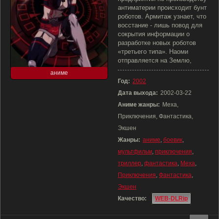
антиматерии происходит бунт
роботов. Армитаж узнает, что
восстание - лишь повод для
сокрытия информации о
разработке новых роботов
«третьего типа». Наоми
отправляется на Землю,
аниме
Год:
2002
Дата выхода:
2002-03-22
Аниме жанры:
Меха,
Приключения, Фантастика,
Экшен
Жанры:
аниме
,
боевик
,
мультфильм
,
приключения
,
триллер
,
фантастика
,
Меха
,
Приключения
,
Фантастика
,
Экшен
Качество:
WEB-DLRip