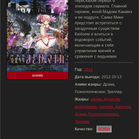
пересказом первых 8
эпизодов сериала. Главной
героине, юной Мадоке Канамэ
и ее подруге, Саяке Мики
предстоит встретиться с
загадочным существом
Кюбэем и влиться в
водоворот событий,
включающим в себя
управление магией и
сражения с ведьмами.
Год:
2012
аниме
Дата выхода:
2012-10-13
Аниме жанры:
Драма,
Психологическое, Триллер
Жанры:
аниме
,
детектив
,
мультфильм
,
триллер
,
фэнтези
,
Драма
,
Психологическое
,
Триллер
Качество:
BDRip