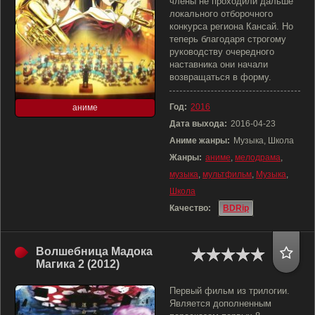
члены не проходили дальше
локального отборочного
конкурса региона Кансай. Но
теперь благодаря строгому
руководству очередного
наставника они начали
возвращаться в форму.
Год:
2016
аниме
Дата выхода:
2016-04-23
Аниме жанры:
Музыка, Школа
Жанры:
аниме
,
мелодрама
,
музыка
,
мультфильм
,
Музыка
,
Школа
Качество:
BDRip
Волшебница Мадока
Магика 2 (2012)
Первый фильм из трилогии.
Является дополненным