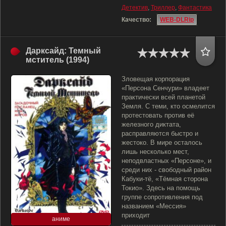
Детектив
,
Триллер
,
Фантастика
Качество:
WEB-DLRip
Дарксайд: Темный
мститель (1994)
Зловещая корпорация
«Персона Сенчури» владеет
практически всей планетой
Земля. С теми, кто осмелится
протестовать против её
железного диктата,
расправляются быстро и
жестоко. В мире осталось
лишь несколько мест,
неподвластных «Персоне», и
среди них - свободный район
Кабуки-тё, «Тёмная сторона
Токио». Здесь на помощь
группе сопротивления под
названием «Мессия»
приходит
аниме