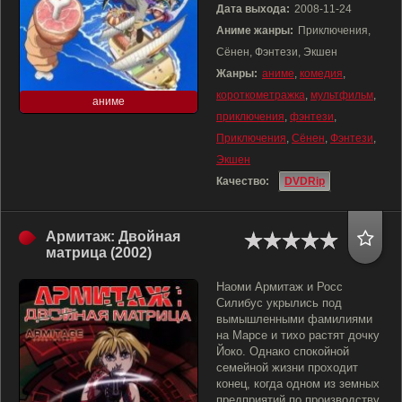
Дата выхода:
2008-11-24
Аниме жанры:
Приключения,
Сёнен, Фэнтези, Экшен
Жанры:
аниме
,
комедия
,
короткометражка
,
мультфильм
,
аниме
приключения
,
фэнтези
,
Приключения
,
Сёнен
,
Фэнтези
,
Экшен
Качество:
DVDRip
Армитаж: Двойная
матрица (2002)
Наоми Армитаж и Росс
Силибус укрылись под
вымышленными фамилиями
на Марсе и тихо растят дочку
Йоко. Однако спокойной
семейной жизни проходит
конец, когда одном из земных
предприятий по производству