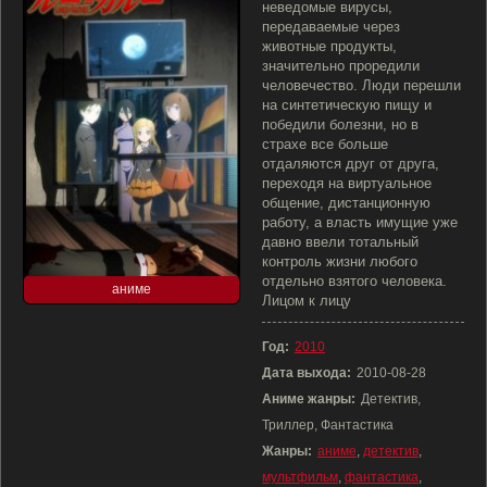
неведомые вирусы,
передаваемые через
животные продукты,
значительно проредили
человечество. Люди перешли
на синтетическую пищу и
победили болезни, но в
страхе все больше
отдаляются друг от друга,
переходя на виртуальное
общение, дистанционную
работу, а власть имущие уже
давно ввели тотальный
контроль жизни любого
отдельно взятого человека.
аниме
Лицом к лицу
Год:
2010
Дата выхода:
2010-08-28
Аниме жанры:
Детектив,
Триллер, Фантастика
Жанры:
аниме
,
детектив
,
мультфильм
,
фантастика
,