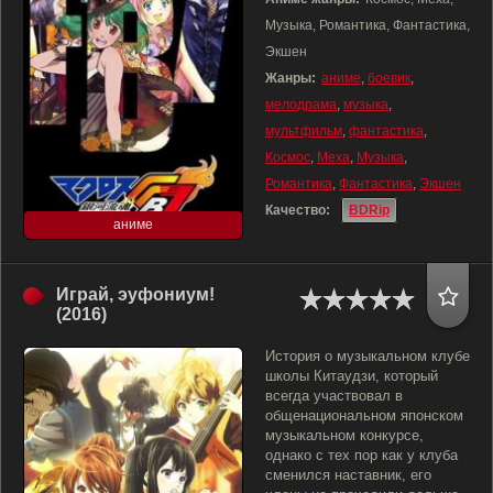
Музыка, Романтика, Фантастика,
Экшен
Жанры:
аниме
,
боевик
,
мелодрама
,
музыка
,
мультфильм
,
фантастика
,
Космос
,
Меха
,
Музыка
,
Романтика
,
Фантастика
,
Экшен
Качество:
BDRip
аниме
Играй, эуфониум!
(2016)
История о музыкальном клубе
школы Китаудзи, который
всегда участвовал в
общенациональном японском
музыкальном конкурсе,
однако с тех пор как у клуба
сменился наставник, его