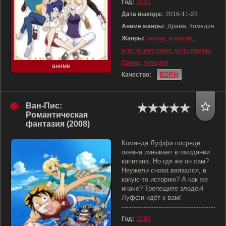
Год:
2016
Дата выхода:
2016-11-23
Аниме жанры:
Драма, Комедия
Жанры:
аниме
,
комедия
,
короткометражка
,
мультфильм
,
Драма
,
Комедия
аниме
Качество:
BDRip
Ван-Пис:
Романтическая
фантазия (2008)
Команда Луффи посреди
океана изнывает в ожидании
капитана. Но где же он сам?
Неужели снова ввязался, в
какую-то историю? А как же
иначе? Трепещите злодеи!
Луффи идёт к вам!
Год:
2008