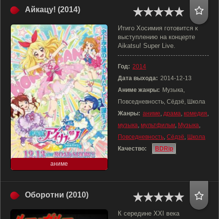
Айкацу! (2014)
Итиго Хосимия готовится к
выступлению на концерте
Aikatsu! Super Live.
Год:
2014
Дата выхода:
2014-12-13
Аниме жанры:
Музыка,
Повседневность, Сёдзё, Школа
Жанры:
аниме
,
драма
,
комедия
,
музыка
,
мультфильм
,
Музыка
,
Повседневность
,
Сёдзё
,
Школа
Качество:
BDRip
аниме
Оборотни (2010)
К середине XXI века