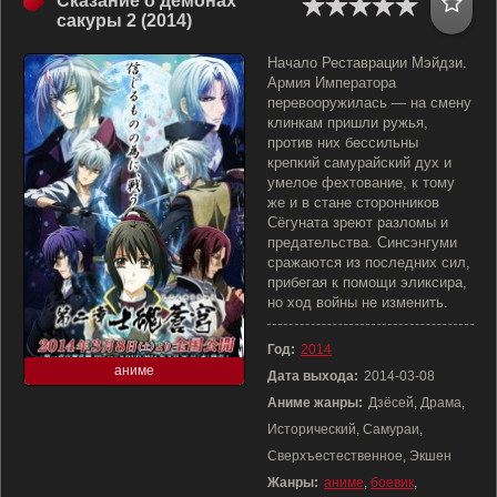
Сказание о демонах
сакуры 2 (2014)
Начало Реставрации Мэйдзи.
Армия Императора
перевооружилась — на смену
клинкам пришли ружья,
против них бессильны
крепкий самурайский дух и
умелое фехтование, к тому
же и в стане сторонников
Сёгуната зреют разломы и
предательства. Синсэнгуми
сражаются из последних сил,
прибегая к помощи эликсира,
но ход войны не изменить.
Год:
2014
аниме
Дата выхода:
2014-03-08
Аниме жанры:
Дзёсей, Драма,
Исторический, Самураи,
Сверхъестественное, Экшен
Жанры:
аниме
,
боевик
,