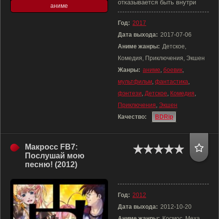
отказывается быть внутри
аниме
Год:
2017
Дата выхода:
2017-07-06
Аниме жанры:
Детское,
Комедия, Приключения, Экшен
Жанры:
аниме
,
боевик
,
мультфильм
,
фантастика
,
фэнтези
,
Детское
,
Комедия
,
Приключения
,
Экшен
Качество:
BDRip
Макросс FB7:
Послушай мою
песню! (2012)
Год:
2012
Дата выхода:
2012-10-20
Аниме жанры:
Космос, Меха,