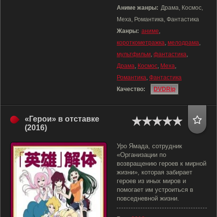
Аниме жанры:
Драма, Космос,
Меха, Романтика, Фантастика
Жанры:
аниме
,
короткометражка
,
мелодрама
,
мультфильм
,
фантастика
,
Драма
,
Космос
,
Меха
,
Романтика
,
Фантастика
Качество:
DVDRip
«Герои» в отставке
(2016)
Уро Ямада, сотрудник
«Организации по
возвращению героев к мирной
жизни», которая забирает
героев из иных миров и
помогает им устроиться в
повседневной жизни.