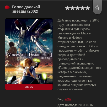
Голос далекой
звезды (2002)
Действие происходит в 2046
году, ознаменованном
открытием руин чужой
цивилизации на Марсе.
Микако и Нобору -
старшеклассники, но если
следующей осенью Нобору
продолжит учебу, то Микако
избрана достойной
присоединиться к
грандиозной экспедиции.
«Голос далекой звезды» - это
история о любимых,
разделенных пучинами
космоса, единственным
каналом общения которых
аниме
служат послания
Год:
2002
Дата выхода:
2003-02-02