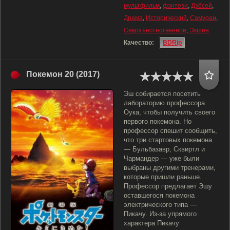
мультфильм
,
фэнтези
,
Дзёсей
,
Драма
,
Исторический
,
Самураи
,
Сверхъестественное
,
Экшен
Качество:
BDRip
Покемон 20 (2017)
Эш собирается посетить
лабораторию профессора
Оука, чтобы получить своего
первого покемона. Но
профессор спешит сообщить,
что три стартовых покемона
— Бульбазавр, Сквиртл и
Чармандер — уже были
выбраны другими тренерами,
которые пришли раньше.
Профессор предлагает Эшу
оставшегося покемона
электрического типа —
Пикачу. Из-за упрямого
характера Пикачу