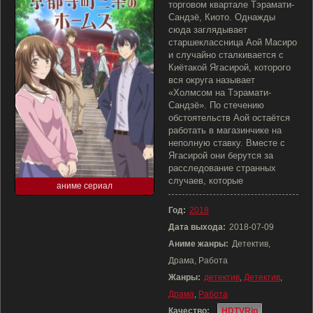
торговом квартале Тэрамати-
Сандзё, Киото. Однажды
сюда заглядывает
старшеклассница Аой Масиро
и случайно сталкивается с
Киётакой Ягасирой, которого
вся округа называет
«Холмсом на Тэрамати-
Сандзё». По стечению
обстоятельств Аой остаётся
работать в магазинчике на
неполную ставку. Вместе с
Ягасирой они берутся за
расследование странных
случаев, которые
аниме сериал
Год:
2018
Дата выхода:
2018-07-09
Аниме жанры:
Детектив,
Драма, Работа
Жанры:
детектив
,
Детектив
,
Драма
,
Работа
Качество:
HDTVRip