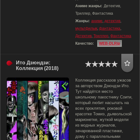
Аниме жанры:
Детектив,
Триллер, Фантастика
Жанры:
аниме
,
детектив
,
мультфильм
,
фантастика
,
Детектив
,
Триллер
,
Фантастика
Качество:
WEB-DLRip
Ито Дзюндзи:
Коллекция (2018)
Коллекция рассказов ужасов
за авторством Дзюндзи Ито.
Тут найдётся место
школьному пакостнику Соити,
который любит насылать на
всех проклятия, роковой
красотке Томиэ, дьявольской
марионетке, жуткой модели
из модных журналов,
зачарованной пластинке,
дому с параллельными