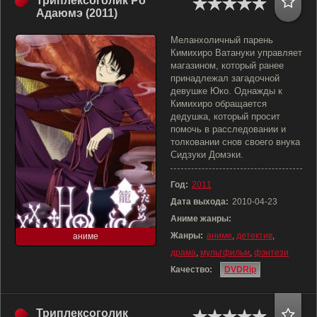
Триплексоголик Ро
Адаюмэ (2011)
Меланхоличный парень
Кимихиро Ватануки управляет
магазином, который ранее
принадлежал загадочной
девушке Юко. Однажды к
Кимихиро обращается
дедушка, который просит
помочь в расследовании и
толковании снов своего внука
Сидзуки Домэки.
Год:
2011
Дата выхода:
2010-04-23
Аниме жанры:
Жанры:
аниме
,
детектив
,
аниме
драма
,
мультфильм
,
фэнтези
Качество:
DVDRip
Триплексоголик