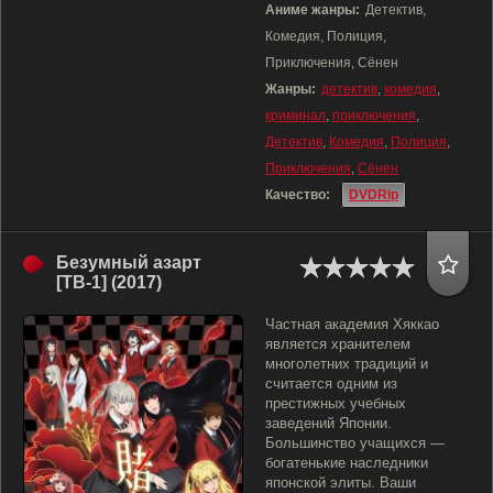
Аниме жанры:
Детектив,
Комедия, Полиция,
Приключения, Сёнен
Жанры:
детектив
,
комедия
,
криминал
,
приключения
,
Детектив
,
Комедия
,
Полиция
,
Приключения
,
Сёнен
Качество:
DVDRip
Безумный азарт
[ТВ-1] (2017)
Частная академия Хяккао
является хранителем
многолетних традиций и
считается одним из
престижных учебных
заведений Японии.
Большинство учащихся —
богатенькие наследники
японской элиты. Ваши