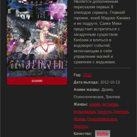
Является дополненным
пересказом первых 8
эпизодов сериала. Главной
героине, юной Мадоке Канамэ
и ее подруге, Саяке Мики
предстоит встретиться с
загадочным существом
Кюбэем и влиться в
водоворот событий,
включающим в себя
управление магией и
сражения с ведьмами.
Год:
2012
аниме
Дата выхода:
2012-10-13
Аниме жанры:
Драма,
Психологическое, Триллер
Жанры:
аниме
,
детектив
,
мультфильм
,
триллер
,
фэнтези
,
Драма
,
Психологическое
,
Триллер
Качество:
BDRip