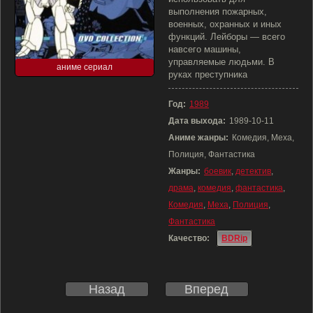
выполнения пожарных,
военных, охранных и иных
функций. Лейборы — всего
навсего машины,
управляемые людьми. В
аниме сериал
руках преступника
Год:
1989
Дата выхода:
1989-10-11
Аниме жанры:
Комедия, Меха,
Полиция, Фантастика
Жанры:
боевик
,
детектив
,
драма
,
комедия
,
фантастика
,
Комедия
,
Меха
,
Полиция
,
Фантастика
Качество:
BDRip
Назад
Вперед