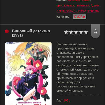
приключения
,
семейный
,
Драма
,
Исторический
,
Повседневность
Качество:
DVDRip
Виновный детектив
(1991)
Несовершеннолетняя
преступница Саки Асамия,
отбывающая срок в
исправительном учреждении,
получает шанс выйти на
свободу, а также спасти мать
от смертной казни. Для этого
ей нужно стать копом под
прикрытием и вернуться в
свою школу для
расследования загадочных
смертей учеников.
Год:
1991