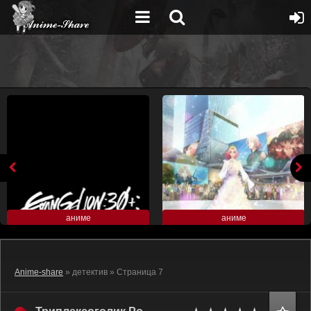
аниме
аниме
Anime-share
» детектив » Страница 7