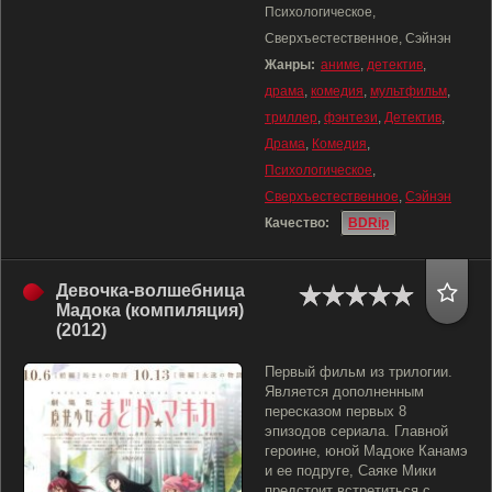
Психологическое,
Сверхъестественное, Сэйнэн
Жанры:
аниме
,
детектив
,
драма
,
комедия
,
мультфильм
,
триллер
,
фэнтези
,
Детектив
,
Драма
,
Комедия
,
Психологическое
,
Сверхъестественное
,
Сэйнэн
Качество:
BDRip
Девочка-волшебница
Мадока (компиляция)
(2012)
Первый фильм из трилогии.
Является дополненным
пересказом первых 8
эпизодов сериала. Главной
героине, юной Мадоке Канамэ
и ее подруге, Саяке Мики
предстоит встретиться с