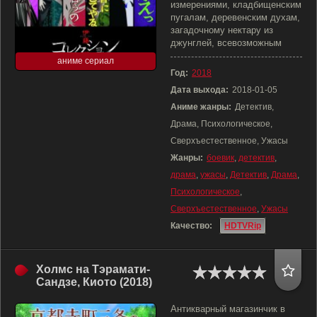
измерениями, кладбищенским
пугалам, деревенским духам,
загадочному нектару из
джунглей, всевозможным
аниме сериал
Год:
2018
Дата выхода:
2018-01-05
Аниме жанры:
Детектив,
Драма, Психологическое,
Сверхъестественное, Ужасы
Жанры:
боевик
,
детектив
,
драма
,
ужасы
,
Детектив
,
Драма
,
Психологическое
,
Сверхъестественное
,
Ужасы
Качество:
HDTVRip
Холмс на Тэрамати-
Сандзе, Киото (2018)
Антикварный магазинчик в