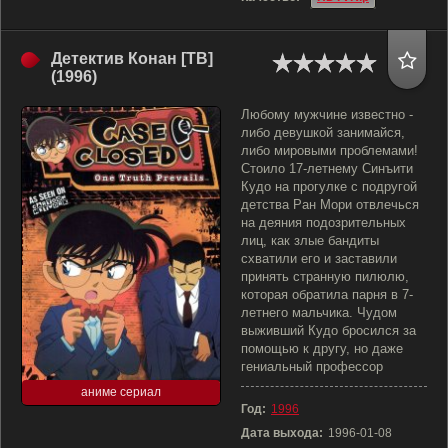
Детектив Конан [ТВ]
(1996)
Любому мужчине известно -
либо девушкой занимайся,
либо мировыми проблемами!
Стоило 17-летнему Синъити
Кудо на прогулке с подругой
детства Ран Мори отвлечься
на деяния подозрительных
лиц, как злые бандиты
схватили его и заставили
принять странную пилюлю,
которая обратила парня в 7-
летнего мальчика. Чудом
выживший Кудо бросился за
помощью к другу, но даже
гениальный профессор
аниме сериал
Год:
1996
Дата выхода:
1996-01-08