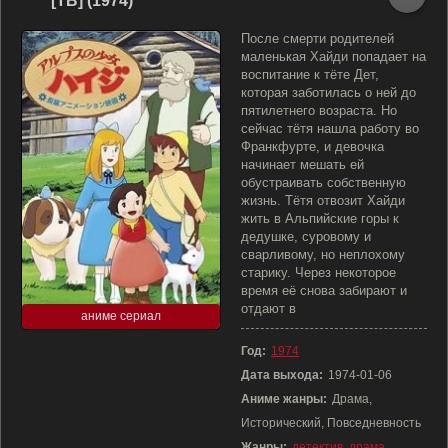
[ТВ] (1974)
После смерти родителей
маленькая Хайди попадает на
воспитание к тёте Дет,
которая заботилась о ней до
пятилетнего возраста. Но
сейчас тётя нашла работу во
Франкфурте, и девочка
начинает мешать ей
обустраивать собственную
жизнь. Тётя отвозит Хайди
жить в Альпийские горы к
дедушке, суровому и
сварливому, но неплохому
старику. Через некоторое
время её снова забирают и
отдают в
аниме сериал
Год:
1974
Дата выхода:
1974-01-06
Аниме жанры:
Драма,
Исторический, Повседневность
Жанры:
детектив
,
драма
,