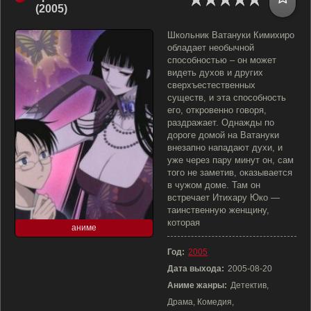
(2005)
Школьник Ватануки Кимихиро
обладает необычной
способностью – он может
видеть духов и других
сверхъестественных
существ, и эта способность
его, откровенно говоря,
раздражает. Однажды по
дороге домой на Ватануки
внезапно нападают духи, и
уже через пару минут он, сам
того не заметив, оказывается
в чужом доме. Там он
встречает Итихару Юко —
таинственную женщину,
которая
аниме
Год:
2005
Дата выхода:
2005-08-20
Аниме жанры:
Детектив,
Драма, Комедия,