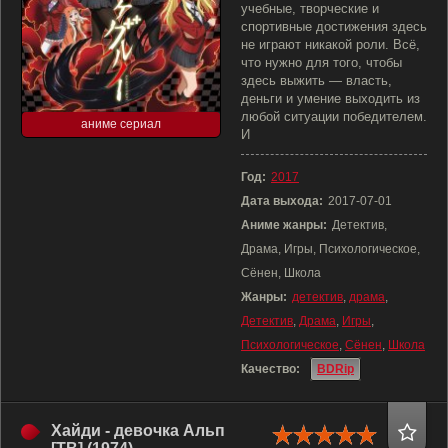
учебные, творческие и
спортивные достижения здесь
не играют никакой роли. Всё,
что нужно для того, чтобы
здесь выжить — власть,
деньги и умение выходить из
любой ситуации победителем.
аниме сериал
И
Год:
2017
Дата выхода:
2017-07-01
Аниме жанры:
Детектив,
Драма, Игры, Психологическое,
Сёнен, Школа
Жанры:
детектив
,
драма
,
Детектив
,
Драма
,
Игры
,
Психологическое
,
Сёнен
,
Школа
Качество:
BDRip
Хайди - девочка Альп