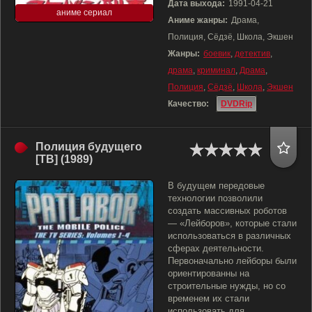
Дата выхода:
1991-04-21
аниме сериал
Аниме жанры:
Драма,
Полиция, Сёдзё, Школа, Экшен
Жанры:
боевик
,
детектив
,
драма
,
криминал
,
Драма
,
Полиция
,
Сёдзё
,
Школа
,
Экшен
Качество:
DVDRip
Полиция будущего
[ТВ] (1989)
В будущем передовые
технологии позволили
создать массивных роботов
— «Лейборов», которые стали
использоваться в различных
сферах деятельности.
Первоначально лейборы были
ориентированны на
строительные нужды, но со
временем их стали
использовать для