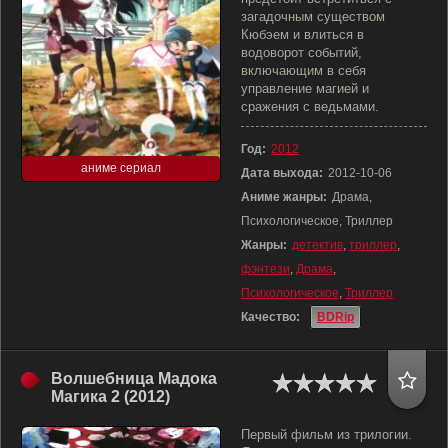
загадочным существом
Кюбэем и влиться в
водоворот событий,
включающим в себя
управление магией и
сражения с ведьмами.
Год:
2012
аниме сериал
Дата выхода:
2012-10-06
Аниме жанры:
Драма,
Психологическое, Триллер
Жанры:
детектив
,
триллер
,
фэнтези
,
Драма
,
Психологическое
,
Триллер
Качество:
BDRip
Волшебница Мадока
Магика 2 (2012)
Первый фильм из трилогии.