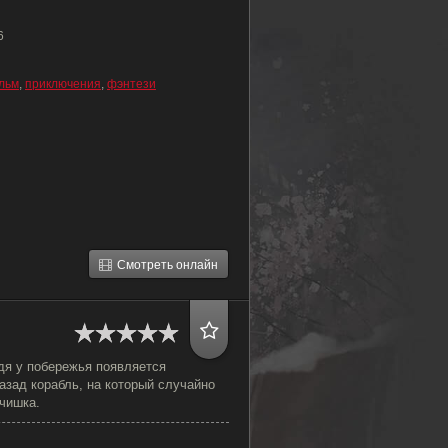
6
льм
,
приключения
,
фэнтези
Смотреть онлайн
дя у побережья появляется
азад корабль, на который случайно
чишка.