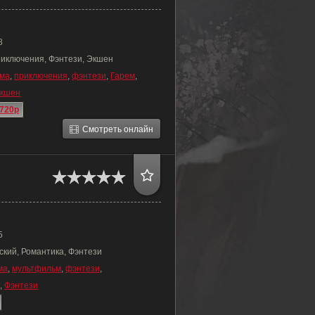
8
риключения, Фэнтези, Экшен
ма
,
приключения
,
фэнтези
,
Гарем
,
кшен
720p
Смотреть онлайн
5
ский, Романтика, Фэнтези
ма
,
мультфильм
,
фэнтези
,
,
Фэнтези