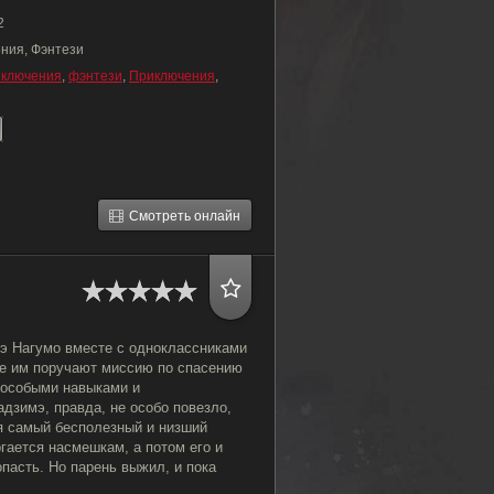
2
ния, Фэнтези
иключения
,
фэнтези
,
Приключения
,
Смотреть онлайн
мэ Нагумо вместе с одноклассниками
де им поручают миссию по спасению
 особыми навыками и
дзимэ, правда, не особо повезло,
я самый бесполезный и низший
ргается насмешкам, а потом его и
пасть. Но парень выжил, и пока