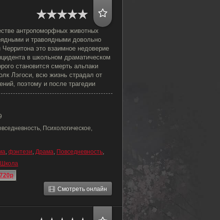
естве антропоморфных животных
оядными и травоядными довольно
 Черритона это взаимное недоверие
инцидента в школьном драматическом
орого становится смерть альпаки
волк Лэгоси, всю жизнь страдал от
ений, поэтому и после трагедии
9
овседневность, Психологическое,
ма
,
фэнтези
,
Драма
,
Повседневность
,
Школа
720p
Смотреть онлайн