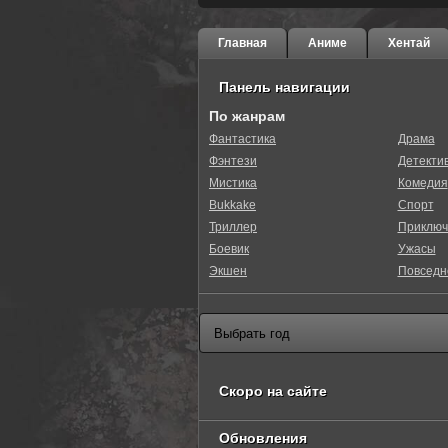
Главная
Аниме
Хентай
Панель навигации
По жанрам
Фантастика
Драма
Фэнтези
Детекти
0
1
2
3
4
5
Мистика
Комедия
Bukkake
Спорт
Триллер
Приключ
Боевик
Ужасы
Экшен
Повседн
Скоро на сайте
Обновления