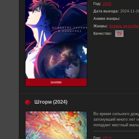
Год:
2024
Дата выхода:
2024-11-2
Аниме жанры:
Жанры:
боевик
,
мультфи
Качество:
TS
аниме
Шторм (2024)
Во время сильного дож
затонувший много лет н
попадает местный маль
Год:
2024