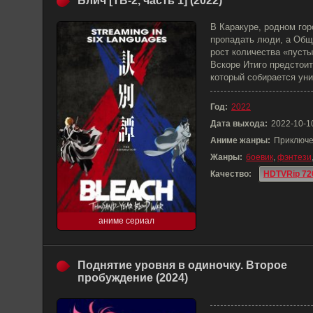
Блич [ТВ-2, часть 1] (2022)
В Каракуре, родном гор
пропадать люди, а Общ
рост количества «пуст
Вскоре Итиго предстоит
который собирается ун
Год:
2022
Дата выхода:
2022-10-1
Аниме жанры:
Приключе
Жанры:
боевик
,
фэнтези
Качество:
HDTVRip 72
аниме сериал
Поднятие уровня в одиночку. Второе
пробуждение (2024)