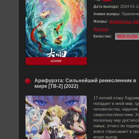
Дата выхода:
2024-01-1
Аниме жанры:
Приключе
Жанры:
мультфильм
,
пр
Фэнтези
Качество:
WEB-DLRip
аниме
Арифурэта: Сильнейший ремесленник в
мире [ТВ-2] (2022)
17-летний отаку Хадзи
попадает в иной мир, г
человечества, наделив
сверхспособностями. Ха
поскольку ему досталс
навык, отчего он подве
вовсе сбрасывают в про
искал выход