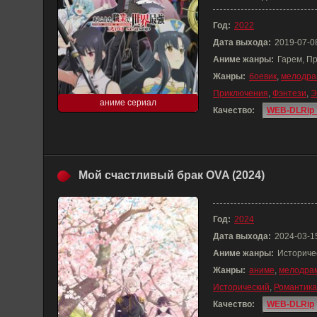
Год:
2022
Дата выхода:
2019-07-0
Аниме жанры:
Гарем, П
Жанры:
боевик
,
мелодра
Приключения
,
Фэнтези
,
Э
аниме сериал
Качество:
WEB-DLRip 
Мой счастливый брак OVA (2024)
Год:
2024
Дата выхода:
2024-03-1
Аниме жанры:
Историче
Жанры:
аниме
,
мелодра
Исторический
,
Романтика
Качество:
WEB-DLRip