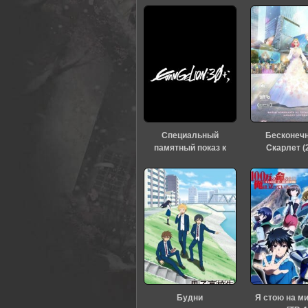
0
1
2
3
4
5
Специальный
Бесконеч
памятный показ к
Скарлет (
тридцатилетию
«Евангелиона» (2026)
Будни
Я стою на м