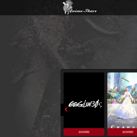
аниме
аниме