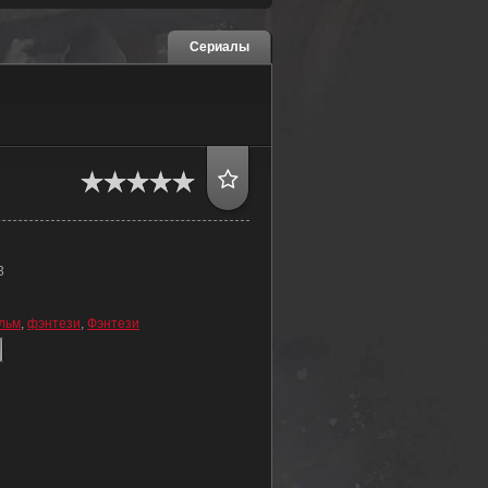
Сериалы
3
льм
,
фэнтези
,
Фэнтези