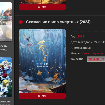
аниме
Схождение в мир смертных (2024)
Год:
2024
Дата выхода:
2024-07-1
ность
Аниме жанры:
2025)
Жанры:
боевик
,
мультфи
Качество:
WEB-DLRip
аниме
иллионе