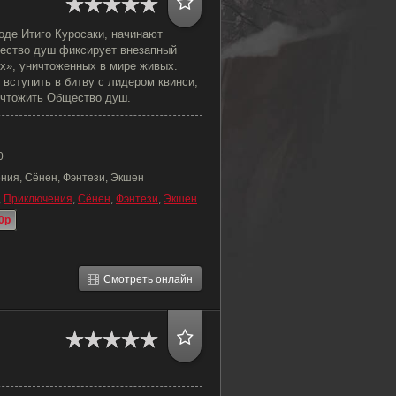
оде Итиго Куросаки, начинают
ество душ фиксирует внезапный
ых», уничтоженных в мире живых.
 вступить в битву с лидером квинси,
ичтожить Общество душ.
0
ния, Сёнен, Фэнтези, Экшен
,
Приключения
,
Сёнен
,
Фэнтези
,
Экшен
0p
Смотреть онлайн