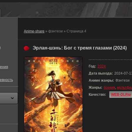
Anime-share
» фэнтези » Страница 4
в
Эрлан-шэнь: Бог с тремя глазами (2024)
Год:
2024
ения
Дата выхода:
2024-07-1
евность
Аниме жанры:
Фэнтези
Жанры:
боевик
,
мультфи
Качество:
WEB-DLRip