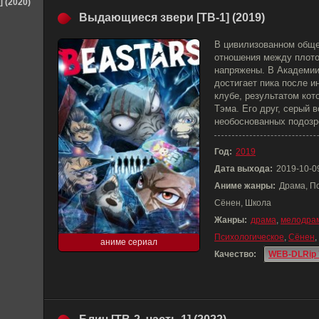
] (2020)
Выдающиеся звери [ТВ-1] (2019)
В цивилизованном общ
отношения между плот
напряжены. В Академии
достигает пика после 
клубе, результатом кот
Тэма. Его друг, серый 
необоснованных подозр
Год:
2019
Дата выхода:
2019-10-0
Аниме жанры:
Драма, П
Сёнен, Школа
Жанры:
драма
,
мелодра
Психологическое
,
Сёнен
,
аниме сериал
Качество:
WEB-DLRip 