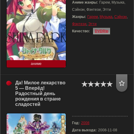
Аниме жанры:
Гарем, Музыка,
Сэйнэн, Фэнтези, Этти
Жанры:
Гарем
,
Музыка
,
Сэйнэн
,
Фэнтези
,
Этти
Качество:
DVDRip
аниме
Да! Милое лекарство
5 — Вперёд!
Радостный день
рождения в стране
сладостей
Год:
2008
Дата выхода:
2008-11-08