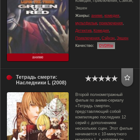
Комедия, Приключения, Сэйнэн,
Экшен
Жанры:
аниме
,
комедия
,
мультфильм
,
приключения
,
Детектив
,
Комедия
,
Приключения
,
Сэйнэн
,
Экшен
Качество:
DVDRip
аниме
Тетрадь смерти:
Наследники L (2008)
Второй полнометражный
фильм по аниме-сериалу
«Тетрадь смерти»,
представляющий собой
компиляцию последних 12
серий с дополнением
нескольких сцен. Этот фильм
начинается с 10-минутного
монолога L, в котором он