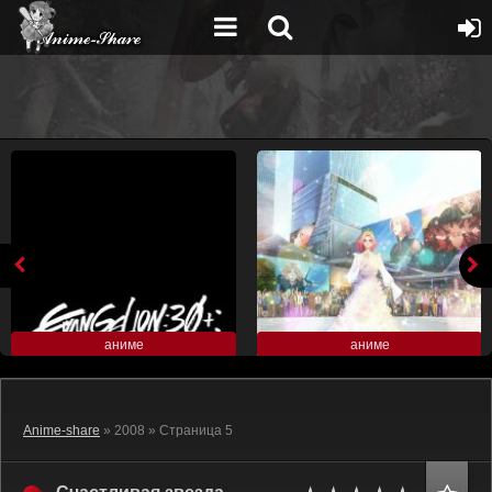
аниме
аниме
Anime-share
» 2008 » Страница 5