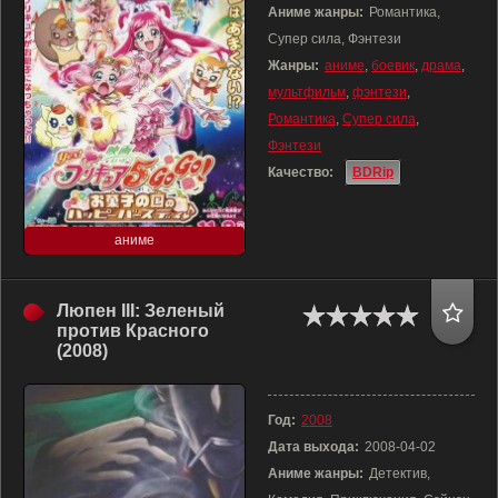
Аниме жанры:
Романтика,
Супер сила, Фэнтези
Жанры:
аниме
,
боевик
,
драма
,
мультфильм
,
фэнтези
,
Романтика
,
Супер сила
,
Фэнтези
Качество:
BDRip
аниме
Люпен III: Зеленый
против Красного
(2008)
Год:
2008
Дата выхода:
2008-04-02
Аниме жанры:
Детектив,