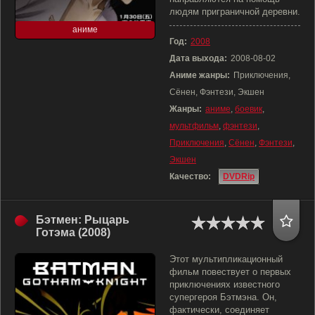
людям приграничной деревни.
аниме
Год:
2008
Дата выхода:
2008-08-02
Аниме жанры:
Приключения,
Сёнен, Фэнтези, Экшен
Жанры:
аниме
,
боевик
,
мультфильм
,
фэнтези
,
Приключения
,
Сёнен
,
Фэнтези
,
Экшен
Качество:
DVDRip
Бэтмен: Рыцарь
Готэма (2008)
Этот мультипликационный
фильм повествует о первых
приключениях известного
супергероя Бэтмэна. Он,
фактически, соединяет