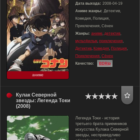
Дата выхода:
2008-04-19
Аниме жанры:
Детектив,
Комедия, Полиция,
Приключения, Сёнен
Жанры:
аниме
,
детектив
,
мультфильм
,
приключения
,
Детектив
,
Комедия
,
Полиция
,
Приключения
,
Сёнен
Качество:
BDRip
аниме
Кулак Северной
звезды: Легенда Токи
(2008)
Легенда Токи - история
третьего брата приемников
искусства Кулака Северной
звезды, несправедливо