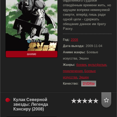
обделённого судьбой
отведённым времени жить, но
идущем вопреки неминуемой
смерти, вперёд лишь ради
одной цели - сдержать
обещание данное им брату
Раоху.
Год:
2008
Дата выхода:
2009-11-04
Аниме жанры:
Боевые
аниме
искусства, Экшен
Жанры:
боевик
,
мультфильм
,
приключения
,
Боевые
искусства
,
Экшен
Качество:
DVDRip
Кулак Северной
звезды: Легенда
Кэнсиру (2008)