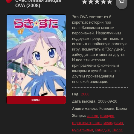
Счастливая звезда
OVA (2008)
Эта OVA состоит из 6
коротких историй про
полюбившимся многим
персонажей. Неразлучным
подругам предстоит вместе
играть в онлайновую ролевую
игру, помечтать о "Золушке",
заблудиться и многое другое.
И все эти истории
приправлены фирменным
юмором и кучей отсылок к
другим произведениям
японской анимации.
Год:
2008
аниме
Дата выхода:
2008-09-26
Аниме жанры:
Комедия, Школа
Жанры:
аниме
,
комедия
,
короткометражка
,
мелодрама
,
мультфильм
,
Комедия
,
Школа