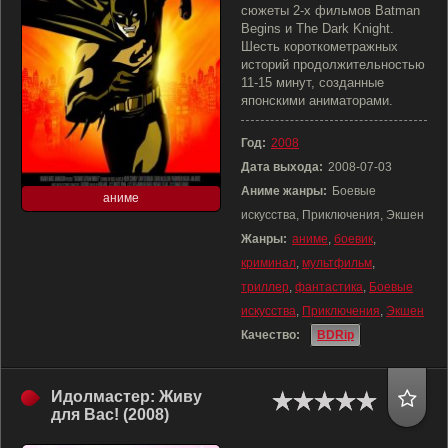
сюжеты 2-х фильмов Batman
Begins и The Dark Knight.
Шесть короткометражных
историй продолжительностью
11-15 минут, созданные
японскими аниматорами.
Год:
2008
Дата выхода:
2008-07-03
Аниме жанры:
Боевые
аниме
искусства, Приключения, Экшен
Жанры:
аниме
,
боевик
,
криминал
,
мультфильм
,
триллер
,
фантастика
,
Боевые
искусства
,
Приключения
,
Экшен
Качество:
BDRip
Идолмастер: Живу
для Вас! (2008)