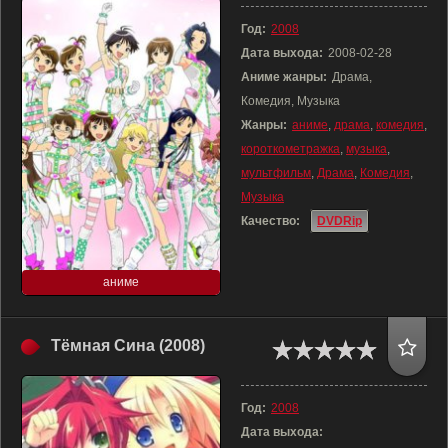
Год:
2008
Дата выхода:
2008-02-28
Аниме жанры:
Драма,
Комедия, Музыка
Жанры:
аниме
,
драма
,
комедия
,
короткометражка
,
музыка
,
мультфильм
,
Драма
,
Комедия
,
Музыка
Качество:
DVDRip
аниме
Тёмная Сина (2008)
Год:
2008
Дата выхода: