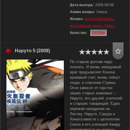
Дата выхода:
2008-08-08
Аниме жанры:
Ужасы
Жанры:
короткометражка
,
мультфильм
,
ужасы
,
Ужасы
Качество:
DVDRip
Наруто 5 (2008)
По старым долгам надо
платить. И вновь неведомый
враг предъявляет Конохе
кровавый счет, вновь гибнут
люди, и спасение Страны
Огня зависит от горстки
наших старых знакомых –
Наруто, его друзей, учителей
и старших товарищей. Едва
пережив нападение на
Листву, Наруто, Сакура и
Хината вместе с целителем
Синно и его ученицей Амару
направляются на помощь