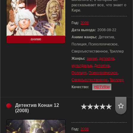
рассказывает все, что знает о
Кире.
Год:
2008
Дата выхода:
2008-08-22
Аниме жанры:
Детектив,
аниме
Полиция, Психологическое,
Сверхъестественное, Триллер
Жанры:
аниме
,
детектив
,
мультфильм
,
Детектив
,
Полиция
,
Психологическое
,
Сверхъестественное
,
Триллер
Качество:
HDTVRip
Детектив Конан 12
(2008)
Год:
2008