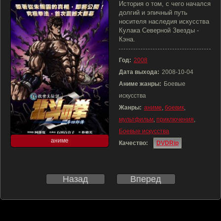
История о том, с чего начался
долгий и эпичный путь
носителя наследия искусства
Кулака Северной Звезды -
Кэна.
Год:
2008
Дата выхода:
2008-10-04
Аниме жанры:
Боевые
искусства
Жанры:
аниме
,
боевик
,
мультфильм
,
приключения
,
Боевые искусства
аниме
Качество:
DVDRip
Назад
Вперед