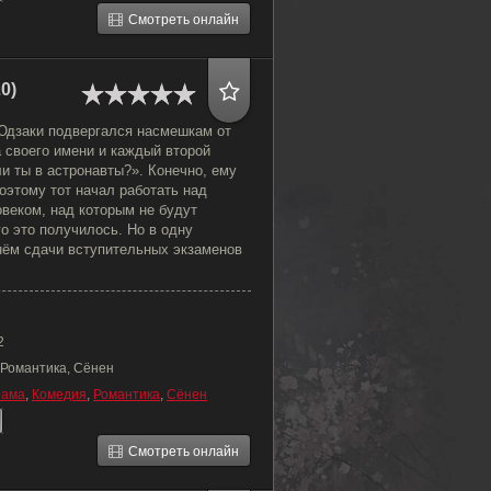
Смотреть онлайн
0)
Юдзаки подвергался насмешкам от
а своего имени и каждый второй
и ты в астронавты?». Конечно, ему
поэтому тот начал работать над
овеком, над которым не будут
го это получилось. Но в одну
нём сдачи вступительных экзаменов
2
 Романтика, Сёнен
рама
,
Комедия
,
Романтика
,
Сёнен
Смотреть онлайн