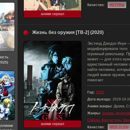
Качество:
HDTVRip
аниме сериал
Жизнь без оружия [ТВ-2] (2020)
Экстенд Дзюдзо Инуи —
модифицировали тело. 
огромный револьвер. Пр
ность
может — для этого нуж
2025)
единственный человек 
найти человека, которы
людей живое оружие, н
помогает
Год:
2020
Дата выхода:
2019-10-1
Аниме жанры:
Драма, С
Жанры:
боевик
,
детектив
Сэйнэн
,
Фантастика
,
Экш
аниме сериал
иллионе
Качество:
WEB-DLRip