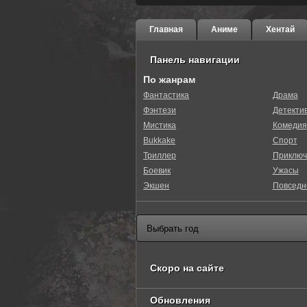
Главная
Аниме
Хентай
Панель навигации
По жанрам
Фантастика
Драма
Фэнтези
Детекти
0
1
2
3
4
5
Мистика
Комедия
Bukkake
Спорт
Триллер
Приключ
Боевик
Ужасы
Экшен
Повседн
Скоро на сайте
Обновления