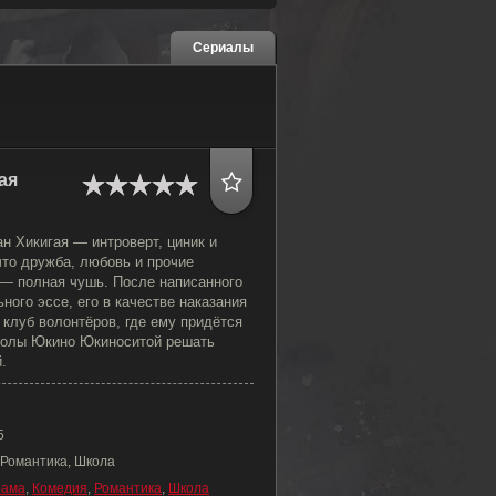
Сериалы
ая
н Хикигая — интроверт, циник и
что дружба, любовь и прочие
— полная чушь. После написанного
ого эссе, его в качестве наказания
клуб волонтёров, где ему придётся
колы Юкино Юкиноситой решать
.
5
 Романтика, Школа
рама
,
Комедия
,
Романтика
,
Школа