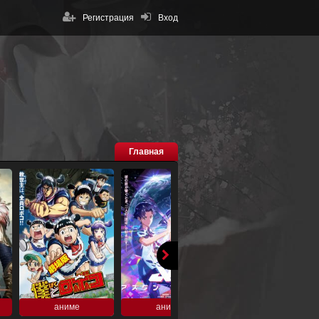
Регистрация
Вход
Главная
аниме
аниме
аниме