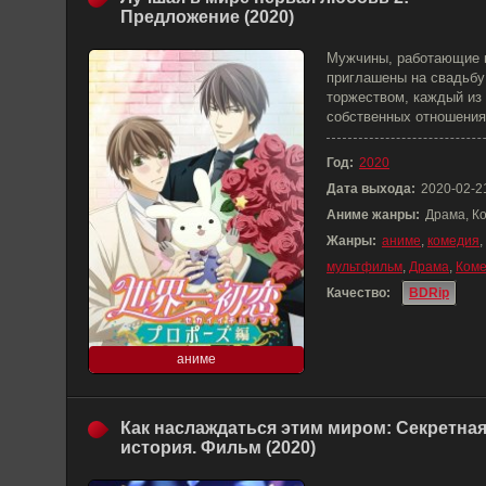
Предложение (2020)
Мужчины, работающие в
приглашены на свадьбу
торжеством, каждый из
собственных отношения
Год:
2020
Дата выхода:
2020-02-2
Аниме жанры:
Драма, К
Жанры:
аниме
,
комедия
,
мультфильм
,
Драма
,
Ком
Качество:
BDRip
аниме
Как наслаждаться этим миром: Секретна
история. Фильм (2020)