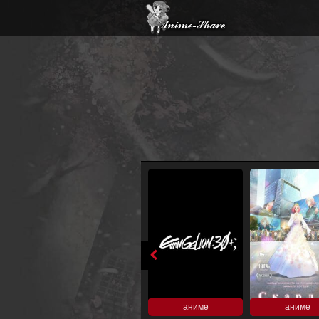
аниме
аниме