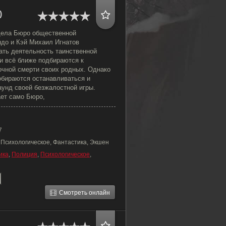
)
дела Бюро общественной
ндо и Кэй Михаил Игнатов
ть деятельность таинственной
и всё ближе подбираются к
очной смерти своих родных. Однако
обираются останавливаться и
унд своей безжалостной игры.
ает само Бюро,
7
 Психологическое, Фантастика, Экшен
ика
,
Полиция
,
Психологическое
,
Смотреть онлайн