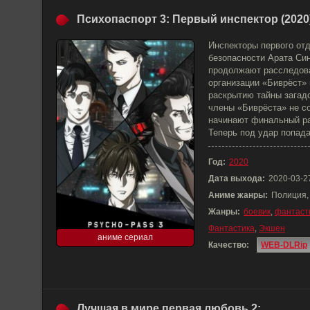
Психопаспорт 3: Первый инспектор (2020
Инспекторы первого от
безопасности Арата Си
продолжают расследова
организации «Биврёст» 
раскрытию тайны загад
члены «Биврёста» не с
начинают финальный ра
Теперь под удар попад
Год:
2020
Дата выхода:
2020-03-2
Аниме жанры:
Полиция,
Жанры:
боевик
,
фантаст
Фантастика
,
Экшен
аниме сериал
Качество:
WEB-DLRip
Лучшая в мире первая любовь 2: