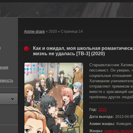
Anime-share
» 2020 » Страница 14
в
Как и ожидал, моя школьная романтическ
жизнь не удалась [ТВ-3] (2020)
Старшеклассник Хатима
ения
пессимист. Он уверен, 
социальные отношения 
евность
Хатиманом уничижительн
отправляют прямиком в 
вместе с красавицей ш
проблемы других людей
Год:
2020
Дата выхода:
2013-04-0
Аниме жанры:
Комедия,
Жанры:
комедия
,
мелод