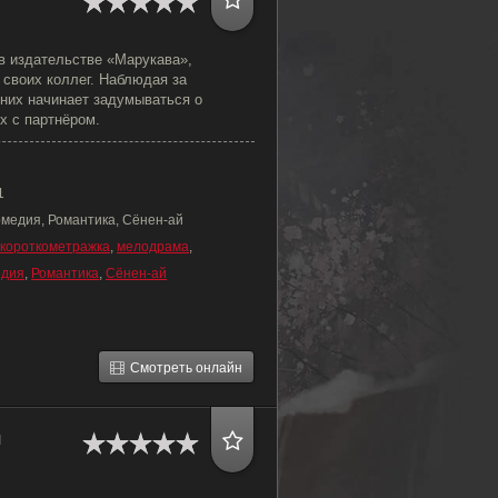
 издательстве «Марукава»,
 своих коллег. Наблюдая за
 них начинает задумываться о
х с партнёром.
1
омедия, Романтика, Сёнен-ай
короткометражка
,
мелодрама
,
едия
,
Романтика
,
Сёнен-ай
Смотреть онлайн
я