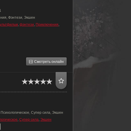
1
ния, Фэнтези, Экшен
ультфильм
,
фэнтези
,
Приключения
,
Смотреть онлайн
 Психологическое, Супер сила, Экшен
логическое
,
Супер сила
,
Экшен