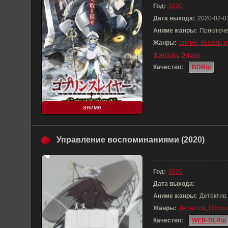
Год:
2020
Дата выхода:
2020-02-0
Аниме жанры:
Приключе
Жанры:
аниме
,
боевик
,
м
Фэнтези
,
Экшен
Качество:
BDRip
аниме
Управление воспоминаниями (2020)
Год:
2020
Дата выхода:
Аниме жанры:
Детектив,
Жанры:
Детектив
,
Психо
Качество:
WEB-DLRip