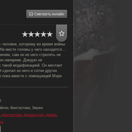
Смотреть онлайн
 человек, которому во время войны
На месте головы у него находится…
ичем, сам он из него стрелять не
ен напарник. Дзюдзо не
с такой модификацией. Он мечтает
й сделал из него и сотни других
о пока вместе с помощницей Мэри
0
эйнэн, Фантастика, Экшен
,
фантастика
,
фильм-нуар
,
Драма
,
ен