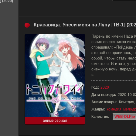
] (2020)
Красавица: Унеси меня на Луну [ТВ-1] (202
Парень по имени Наса 
своих сверстников из-з
спрашивал: «Пойдёшь л
это всё не нравилось, 
собой, чтобы стать чел
смеяться. В итоге, у не
снежную ночь, перед д
в
Год:
2020
Дата выхода:
2020-10-0
Аниме жанры:
Комедия,
Жанры:
комедия
,
мелод
Качество:
WEB-DLRip
аниме сериал