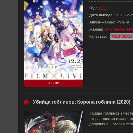
Год:
2020
Дата выхода:
2020-12-2
Аниме жанры:
Музыка
Жанры:
мультфильм
,
Му
Качество:
WEB-DLRip
аниме
Убийца гоблинов: Корона гоблина (2020)
Убийца гоблинов вмест
отправляются в заснеже
дворянина, которая ста