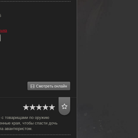
5
зыка
Смотреть онлайн
е с товарищами по оружию
нные края, чтобы спасти дочь
ла авантюристом.