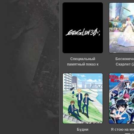
0
1
2
3
4
5
Специальный
Бесконеч
памятный показ к
Скарлет (
тридцатилетию
«Евангелиона» (2026)
Будни
Я стою на м