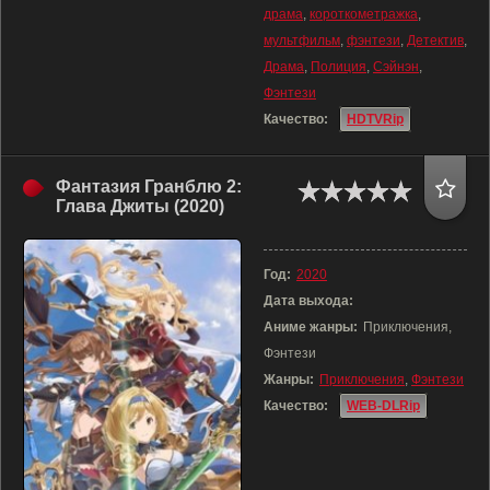
драма
,
короткометражка
,
мультфильм
,
фэнтези
,
Детектив
,
Драма
,
Полиция
,
Сэйнэн
,
Фэнтези
Качество:
HDTVRip
Фантазия Гранблю 2:
Глава Джиты (2020)
Год:
2020
Дата выхода:
Аниме жанры:
Приключения,
Фэнтези
Жанры:
Приключения
,
Фэнтези
Качество:
WEB-DLRip