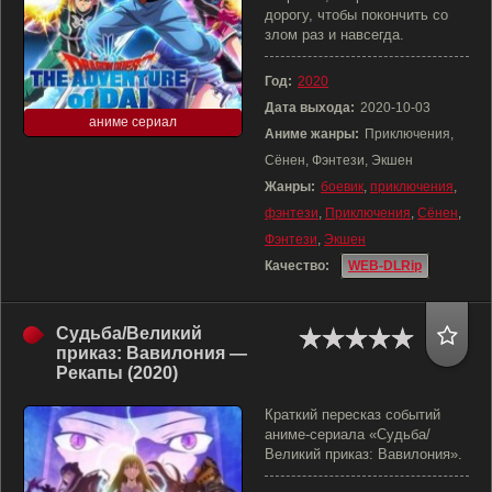
дорогу, чтобы покончить со
злом раз и навсегда.
Год:
2020
Дата выхода:
2020-10-03
аниме сериал
Аниме жанры:
Приключения,
Сёнен, Фэнтези, Экшен
Жанры:
боевик
,
приключения
,
фэнтези
,
Приключения
,
Сёнен
,
Фэнтези
,
Экшен
Качество:
WEB-DLRip
Судьба/Великий
приказ: Вавилония —
Рекапы (2020)
Краткий пересказ событий
аниме-сериала «Судьба/
Великий приказ: Вавилония».