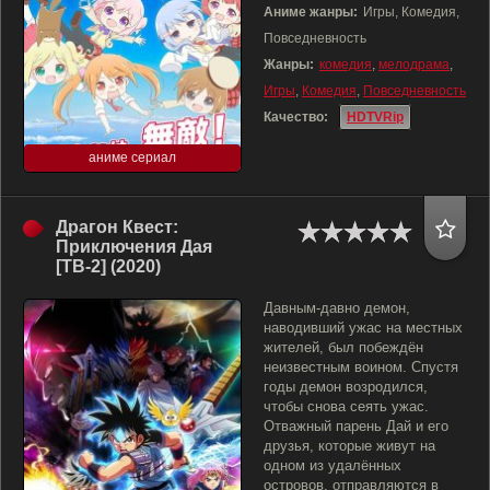
Аниме жанры:
Игры, Комедия,
Повседневность
Жанры:
комедия
,
мелодрама
,
Игры
,
Комедия
,
Повседневность
Качество:
HDTVRip
аниме сериал
Драгон Квест:
Приключения Дая
[ТВ-2] (2020)
Давным-давно демон,
наводивший ужас на местных
жителей, был побеждён
неизвестным воином. Спустя
годы демон возродился,
чтобы снова сеять ужас.
Отважный парень Дай и его
друзья, которые живут на
одном из удалённых
островов, отправляются в