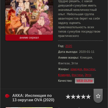
трудно решить, с какой
девушкой-суккубом иметь
значимый межличностный
опыт. Небольшая группа
авантюристов берет на себя
задачу оценить
привлекательность всех
типов суккубов посредством
практического
аниме сериал
Год:
2020
Дата выхода:
2020-01-11
Аниме жанры:
Комедия,
Фэнтези, Этти
Жанры:
комедия
,
фэнтези
,
Комедия
,
Фэнтези
,
Этти
Качество:
WEB-DLRip
АККА: Инспекция по
13 округам OVA (2020)