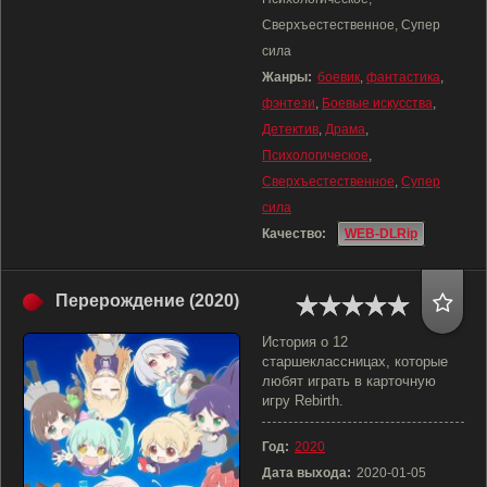
Сверхъестественное, Супер
сила
Жанры:
боевик
,
фантастика
,
фэнтези
,
Боевые искусства
,
Детектив
,
Драма
,
Психологическое
,
Сверхъестественное
,
Супер
сила
Качество:
WEB-DLRip
Перерождение (2020)
История о 12
старшеклассницах, которые
любят играть в карточную
игру Rebirth.
Год:
2020
Дата выхода:
2020-01-05