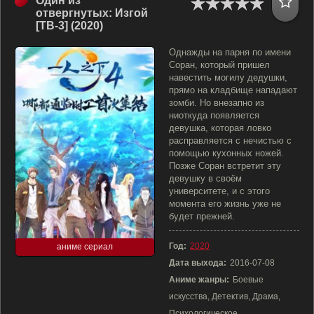
Один из
отвергнутых: Изгой
[ТВ-3] (2020)
Однажды на парня по имени
Соран, который пришел
навестить могилу дедушки,
прямо на кладбище нападают
зомби. Но внезапно из
ниоткуда появляется
девушка, которая ловко
расправляется с нечистью с
помощью кухонных ножей.
Позже Соран встретит эту
девушку в своём
университете, и с этого
момента его жизнь уже не
будет прежней.
Год:
2020
аниме сериал
Дата выхода:
2016-07-08
Аниме жанры:
Боевые
искусства, Детектив, Драма,
Психологическое,