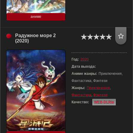
аниме
Радужное море 2
(2020)
Год:
2020
Дата выхода:
Аниме жанры:
Приключения,
Фантастика, Фэнтези
Жанры:
Приключения
,
Фантастика
,
Фэнтези
Качество:
WEB-DLRip