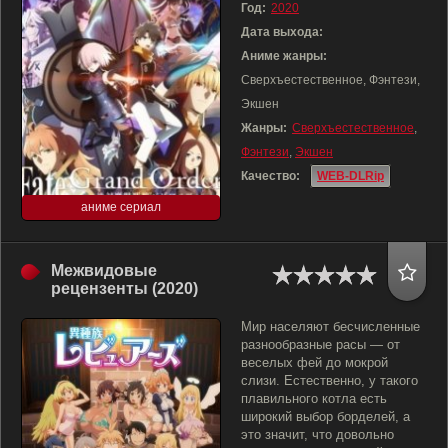
Год:
2020
Дата выхода:
Аниме жанры:
Сверхъестественное, Фэнтези,
Экшен
Жанры:
Сверхъестественное
,
Фэнтези
,
Экшен
Качество:
WEB-DLRip
аниме сериал
Межвидовые
рецензенты (2020)
Мир населяют бесчисленные
разнообразные расы — от
веселых фей до мокрой
слизи. Естественно, у такого
плавильного котла есть
широкий выбор борделей, а
это значит, что довольно