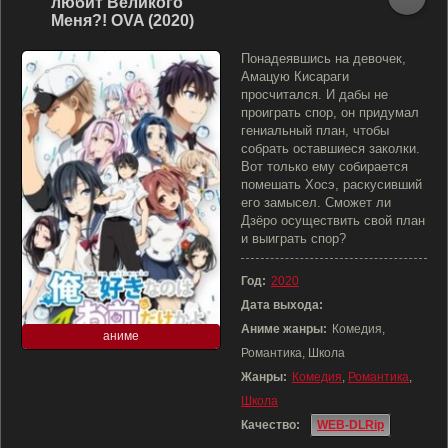
любит Великого
Меня?! OVA (2020)
Понадеявшись на девочек,
Амацую Кисараги
просчитался. И дабы не
проиграть спор, он придумал
гениальный план, чтобы
собрать оставшиеся заколки.
Вот только ему собирается
помешать Хосэ, раскусивший
его замысел. Сможет ли
Дзёро осуществить свой план
и выиграть спор?
Год:
2020
Дата выхода:
Аниме жанры:
Комедия,
аниме
Романтика, Школа
Жанры:
Комедия
,
Романтика
,
Школа
Качество:
WEB-DLRip