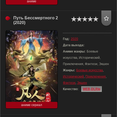
аниме
Путь Бессмертного 2
(2020)
Год:
2020
Дата выхода:
Аниме жанры:
Боевые
искусства, Исторический,
Приключения, Фэнтези, Экшен
Жанры:
Боевые искусства
,
Исторический
,
Приключения
,
Фэнтези
,
Экшен
Качество:
WEB-DLRip
аниме сериал