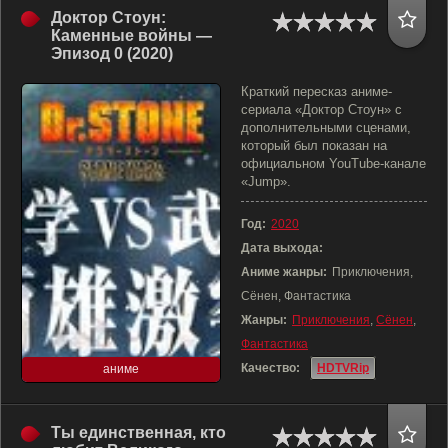
Доктор Стоун:
Каменные войны —
Эпизод 0 (2020)
Краткий пересказ аниме-
сериала «Доктор Стоун» с
дополнительными сценами,
который был показан на
официальном YouTube-канале
«Jump».
Год:
2020
Дата выхода:
Аниме жанры:
Приключения,
Сёнен, Фантастика
Жанры:
Приключения
,
Сёнен
,
Фантастика
Качество:
HDTVRip
аниме
Ты единственная, кто