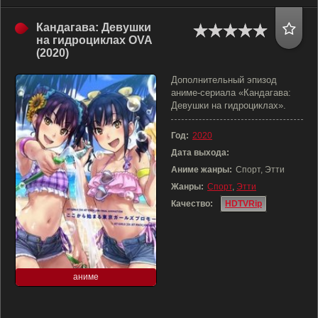
Кандагава: Девушки
на гидроциклах OVA
(2020)
Дополнительный эпизод
аниме-сериала «‎Кандагава:
Девушки на гидроциклах»‎.
Год:
2020
Дата выхода:
Аниме жанры:
Спорт, Этти
Жанры:
Спорт
,
Этти
Качество:
HDTVRip
аниме