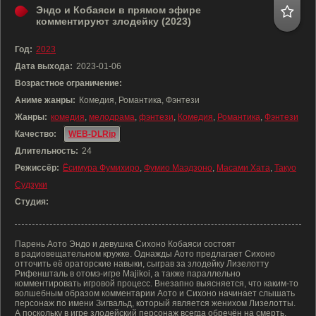
Эндо и Кобаяси в прямом эфире
комментируют злодейку (2023)
Год:
2023
Дата выхода:
2023-01-06
Возрастное ограничение:
Аниме жанры:
Комедия, Романтика, Фэнтези
Жанры:
комедия
,
мелодрама
,
фэнтези
,
Комедия
,
Романтика
,
Фэнтези
Качество:
WEB-DLRip
Длительность:
24
Режиссёр:
Ёсимура Фумихиро
,
Фумио Маэдзоно
,
Масами Хата
,
Такуо
Судзуки
Студия:
Парень Аото Эндо и девушка Сихоно Кобаяси состоят
в радиовещательном кружке. Однажды Аото предлагает Сихоно
отточить её ораторские навыки, сыграв за злодейку Лизелотту
Рифеншталь в отомэ-игре Majikoi, а также параллельно
комментировать игровой процесс. Внезапно выясняется, что каким-то
волшебным образом комментарии Аото и Сихоно начинает слышать
персонаж по имени Зигвальд, который является женихом Лизелотты.
А поскольку в игре злодейский персонаж всегда обречён на смерть,