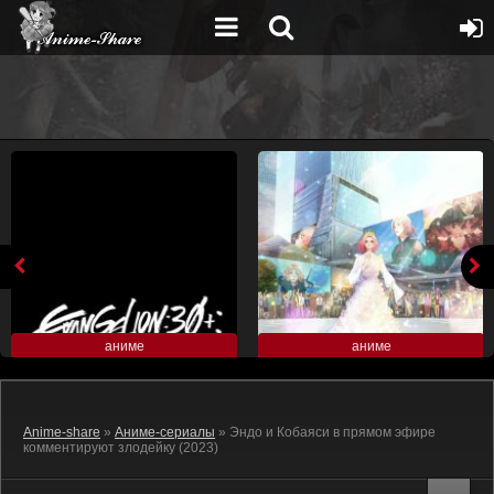
аниме
аниме
Anime-share
»
Аниме-сериалы
» Эндо и Кобаяси в прямом эфире
комментируют злодейку (2023)