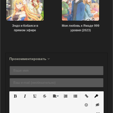
Эндо и Кобаяси в
Моя любовь к Ямаде 999
прямом эфире
уровня (2023)
комментируют злодейку
(2023)
Прокомментировать
Полужирный
Курсив
Подчеркнутый
Зачеркнутый
Выравнивание
Нумерованный список
Маркированный списо
Вставить ссылку
Вставить 
Вставить смайли
Вставка ск