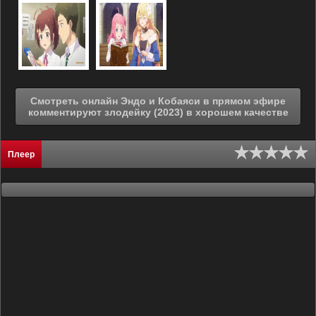
Смотреть онлайн Эндо и Кобаяси в прямом эфире
комментируют злодейку (2023) в хорошем качестве
Плеер