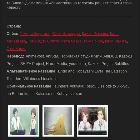
то Зигвальд с помощью «божественных голосов» решает спасти свою
невесту.
Страна:
Сейю:
Томори Кусуноки
,
Юити Накамура
,
Каито Исикава
,
Кана
Ханадзава
,
Томокадзу Сугита
,
Рёта Осака
,
Таку Ясиро
,
Мию Томита
,
Сюн Хориэ
Перевод:
AnimeVost, AniStar, Творческая студия МИР, AniDUB, Kazoku
Project, SHIZA Project, HaronMedia, youmiteru, Kazoku Project.Subtitles
Альтернативное название:
Endo and Kobayashi Live! The Latest on
Tsundere Villainess Lieselotte
Оригинальное название
Tsundere Akuyaku Reijou Liselotte to Jikkyou
no Endou-kun to Kaisetsu no Kobayashi-san