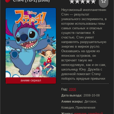
Стич! [ТВ-1] (2008)
Неугомонный инопланетянин
Стич — результат
уникального эксперимента, в
котором использованы гены
самых сильных и опасных
существ галактики. К
счастью, Стич умеет
направлять разрушительную
энергию в мирное русло.
Оказавшись на одном из
японских островов, он
встречает такую же
непоседливую, как и он сам,
школьницу Юну. Дружба с
девочкой помогает Стичу
побороть вредные привычки
аниме сериал
Год:
2008
Дата выхода:
2008-10-08
Аниме жанры:
Детское,
Комедия, Приключения
Жанры:
комедия
,
семейный
,