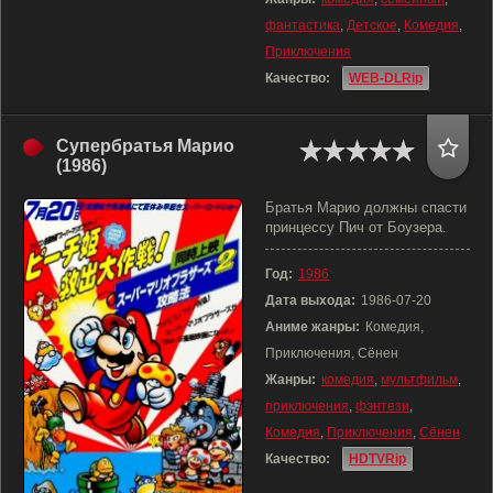
фантастика
,
Детское
,
Комедия
,
Приключения
Качество:
WEB-DLRip
Супербратья Марио
(1986)
Братья Марио должны спасти
принцессу Пич от Боузера.
Год:
1986
Дата выхода:
1986-07-20
Аниме жанры:
Комедия,
Приключения, Сёнен
Жанры:
комедия
,
мультфильм
,
приключения
,
фэнтези
,
Комедия
,
Приключения
,
Сёнен
Качество:
HDTVRip