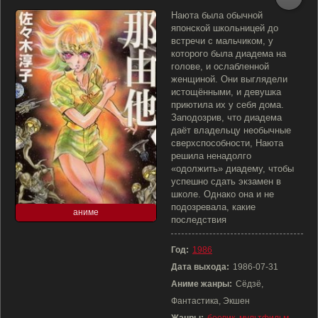
Наюта была обычной
японской школьницей до
встречи с мальчиком, у
которого была диадема на
голове, и ослабленной
женщиной. Они выглядели
истощёнными, и девушка
приютила их у себя дома.
Заподозрив, что диадема
даёт владельцу необычные
сверхспособности, Наюта
решила ненадолго
«одолжить» диадему, чтобы
успешно сдать экзамен в
школе. Однако она и не
подозревала, какие
аниме
последствия
Год:
1986
Дата выхода:
1986-07-31
Аниме жанры:
Сёдзё,
Фантастика, Экшен