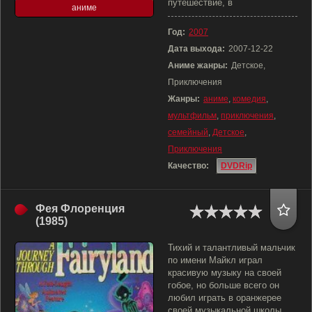
путешествие, в
аниме
Год:
2007
Дата выхода:
2007-12-22
Аниме жанры:
Детское,
Приключения
Жанры:
аниме
,
комедия
,
мультфильм
,
приключения
,
семейный
,
Детское
,
Приключения
Качество:
DVDRip
Фея Флоренция
(1985)
Тихий и талантливый мальчик
по имени Майкл играл
красивую музыку на своей
гобое, но больше всего он
любил играть в оранжерее
своей музыкальной школы,