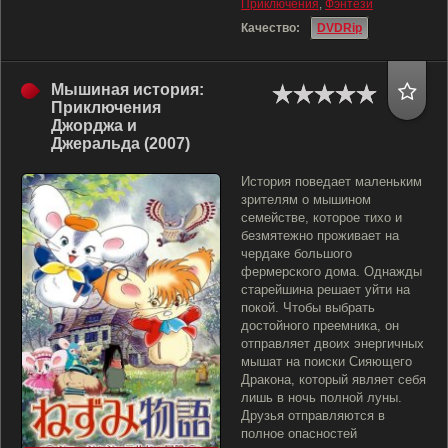
Приключения
,
Фэнтези
Качество:
DVDRip
Мышиная история:
Приключения
Джорджа и
Джеральда (2007)
История поведает маленьким
зрителям о мышином
семействе, которое тихо и
безмятежно проживает на
чердаке большого
фермерского дома. Однажды
старейшина решает уйти на
покой. Чтобы выбрать
достойного преемника, он
отправляет двоих энергичных
мышат на поиски Сияющего
Дракона, который являет себя
лишь в ночь полной луны.
Друзья отправляются в
полное опасностей