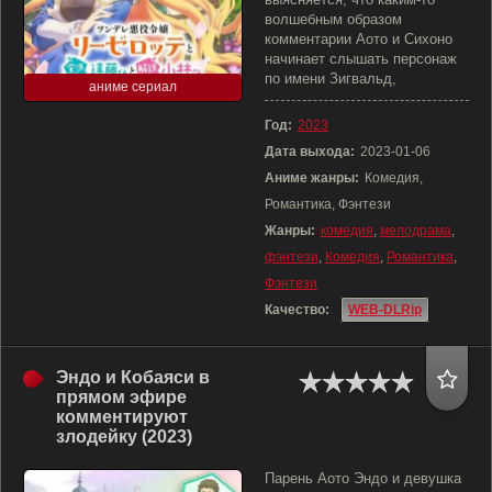
волшебным образом
комментарии Аото и Сихоно
начинает слышать персонаж
по имени Зигвальд,
аниме сериал
Год:
2023
Дата выхода:
2023-01-06
Аниме жанры:
Комедия,
Романтика, Фэнтези
Жанры:
комедия
,
мелодрама
,
фэнтези
,
Комедия
,
Романтика
,
Фэнтези
Качество:
WEB-DLRip
Эндо и Кобаяси в
прямом эфире
комментируют
злодейку (2023)
Парень Аото Эндо и девушка