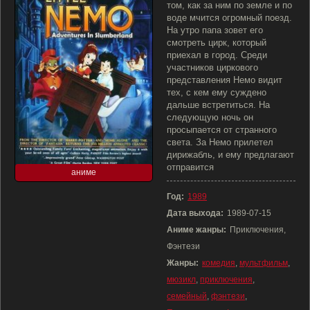
том, как за ним по земле и по
воде мчится огромный поезд.
На утро папа зовет его
смотреть цирк, который
приехал в город. Среди
участников циркового
представления Немо видит
тех, с кем ему суждено
дальше встретиться. На
следующую ночь он
просыпается от странного
света. За Немо прилетел
дирижабль, и ему предлагают
отправится
аниме
Год:
1989
Дата выхода:
1989-07-15
Аниме жанры:
Приключения,
Фэнтези
Жанры:
комедия
,
мультфильм
,
мюзикл
,
приключения
,
семейный
,
фэнтези
,