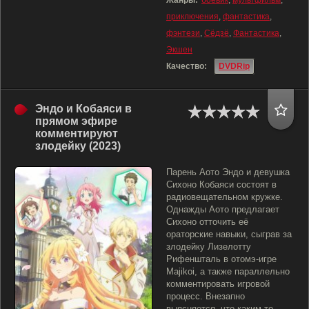
Жанры:
боевик
,
мультфильм
,
приключения
,
фантастика
,
фэнтези
,
Сёдзё
,
Фантастика
,
Экшен
Качество:
DVDRip
Эндо и Кобаяси в
прямом эфире
комментируют
злодейку (2023)
Парень Аото Эндо и девушка
Сихоно Кобаяси состоят в
радиовещательном кружке.
Однажды Аото предлагает
Сихоно отточить её
ораторские навыки, сыграв за
злодейку Лизелотту
Рифеншталь в отомэ-игре
Majikoi, а также параллельно
комментировать игровой
процесс. Внезапно
выясняется, что каким-то