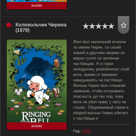
аниме
Колокольчик Чирина
(1978)
Жил-был маленький ягненок
по имени Чирин, со своей
мамой и другими овцами он
мирно гулял по зелёным
пастбищам. А в горах
неподалеку разбойничал злой
волк, время от времени
наведываясь на пастбище.
Малыш Чирин был слишком
наивным, чтобы осознавать
опасность до тех пор, пока
волк не убил маму у него на
глазах. Обуреваемый горем и
обидой малыш Чирин убегает
с пастбища и
аниме
Год:
1978