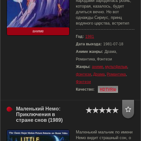
народами зародилась рознь,
которая, казалось, будет
длиться вечно. Но вот
однажды Сириус, принц
водяного царства, встретил
аниме
Год:
1981
Дата выхода:
1981-07-18
Аниме жанры:
Драма,
Романтика, Фэнтези
Жанры:
аниме
,
мультфильм
,
фэнтези
,
Драма
,
Романтика
,
Фэнтези
Качество:
HDTVRip
Маленький Немо:
Приключения в
стране снов (1989)
Маленький мальчик по имени
Немо видит страшный сон, о