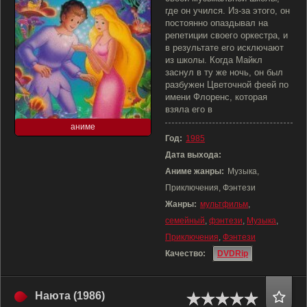
где он учился. Из-за этого, он
постоянно опаздывал на
репетиции своего оркестра, и
в результате его исключают
из школы. Когда Майкл
заснул в ту же ночь, он был
разбужен Цветочной феей по
имени Флоренс, которая
взяла его в
аниме
Год:
1985
Дата выхода:
Аниме жанры:
Музыка,
Приключения, Фэнтези
Жанры:
мультфильм
,
семейный
,
фэнтези
,
Музыка
,
Приключения
,
Фэнтези
Качество:
DVDRip
Наюта (1986)