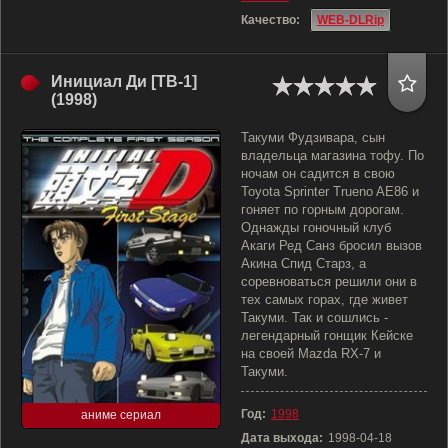
Качество:
WEB-DLRip
Инициал Ди [ТВ-1]
(1998)
Такуми Фудзивара, сын
владельца магазина тофу. По
ночам он садится в свою
Toyota Sprinter Trueno AE86 и
гоняет по горным дорогам.
Однажды гоночный клуб
Акаги Ред Санз бросил вызов
Акина Спид Старз, а
соревноваться решили они в
тех самых горах, где живет
Такуми. Так и сошлись -
легендарный гонщик Кейске
на своей Mazda RX-7 и
Такуми.
Год:
1998
аниме сериал
Дата выхода:
1998-04-18