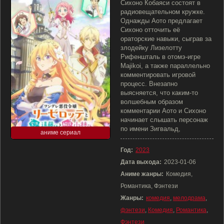
Сихоно Кобаяси состоят в
радиовещательном кружке.
Однажды Аото предлагает
Сихоно отточить её
ораторские навыки, сыграв за
злодейку Лизелотту
Рифеншталь в отомэ-игре
Majikoi, а также параллельно
комментировать игровой
процесс. Внезапно
выясняется, что каким-то
волшебным образом
комментарии Аото и Сихоно
начинает слышать персонаж
по имени Зигвальд,
аниме сериал
Год:
2023
Дата выхода:
2023-01-06
Аниме жанры:
Комедия,
Романтика, Фэнтези
Жанры:
комедия
,
мелодрама
,
фэнтези
,
Комедия
,
Романтика
,
Фэнтези