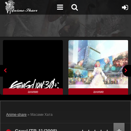
аниме
аниме
Anime-share
» Масами Хата