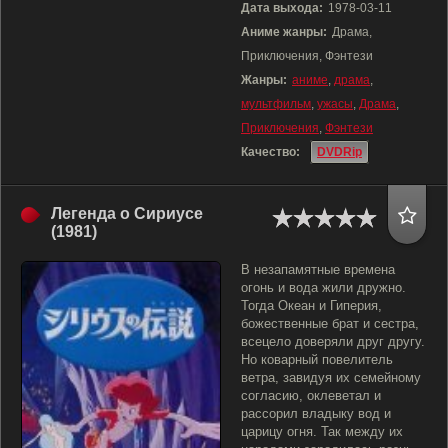
Дата выхода:
1978-03-11
Аниме жанры:
Драма,
Приключения, Фэнтези
Жанры:
аниме
,
драма
,
мультфильм
,
ужасы
,
Драма
,
Приключения
,
Фэнтези
Качество:
DVDRip
Легенда о Сириусе
(1981)
В незапамятные времена
огонь и вода жили дружно.
Тогда Океан и Гиперия,
божественные брат и сестра,
всецело доверяли друг другу.
Но коварный повелитель
ветра, завидуя их семейному
согласию, оклеветал и
рассорил владыку вод и
царицу огня. Так между их