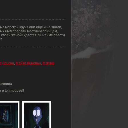
в морской круиз они еще и не знали,
дых был прерван местным принцем,
х своей женой! Удастся ли Ранме спасти
т?
л Добсон
,
Майкл Донован
,
Мэгуми
ложница
o torimodose!!