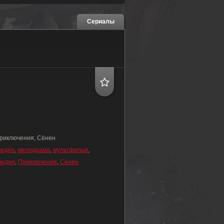
Сериалы
риключения, Сёнен
медия
,
мелодрама
,
мультфильм
,
медия
,
Приключения
,
Сёнен