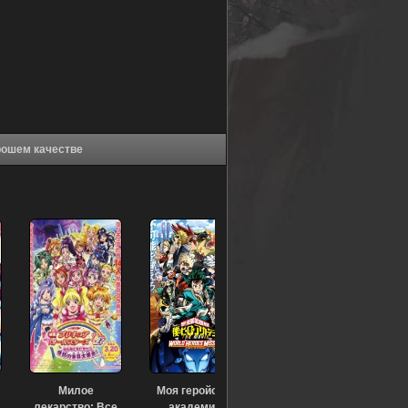
1/2. Фильм 2 (1992) в хорошем качестве
Милое
Моя геройская
лекарство: Все
академия.