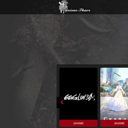
аниме
аниме