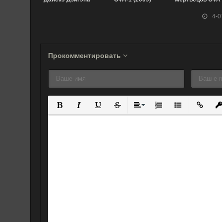
(2014)
(2011)
4-0
Прокомментировать
Полужирный
Курсив
Подчеркнутый
Зачеркнутый
Выравнивание
Нумерованный спис
Маркированны
Вставит
Вс