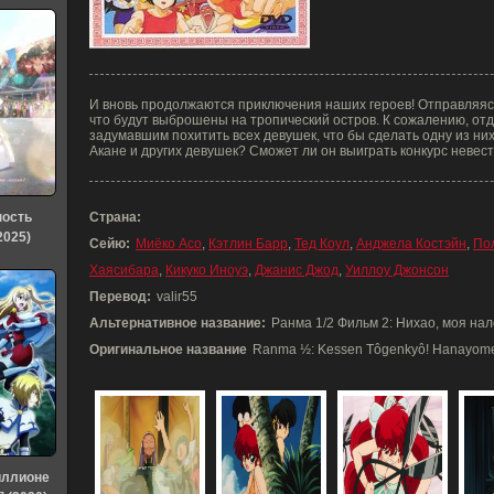
И вновь продолжаются приключения наших героев! Отправляясь 
что будут выброшены на тропический остров. К сожалению, от
задумавшим похитить всех девушек, что бы сделать одну из ни
Акане и других девушек? Сможет ли он выиграть конкурс невес
ность
Страна:
2025)
Сейю:
Миёко Асо
,
Кэтлин Барр
,
Тед Коул
,
Анджела Костэйн
,
По
Хаясибара
,
Кикуко Иноуэ
,
Джанис Джод
,
Уиллоу Джонсон
Перевод:
valir55
Альтернативное название:
Ранма 1/2 Фильм 2: Нихао, моя на
Оригинальное название
Ranma ½: Kessen Tôgenkyô! Hanayome 
иллионе