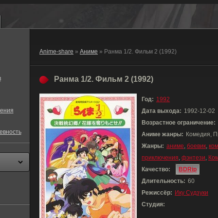
Anime-share
»
Аниме
» Ранма 1/2. Фильм 2 (1992)
в
Ранма 1/2. Фильм 2 (1992)
Год:
1992
ения
Дата выхода:
1992-12-02
Возрастное ограничение:
евность
Аниме жанры:
Комедия, П
Жанры:
аниме
,
боевик
,
ко
приключения
,
фэнтези
,
Ко
Качество:
BDRip
Длительность:
60
Режиссёр:
Ику Судзуки
Студия: