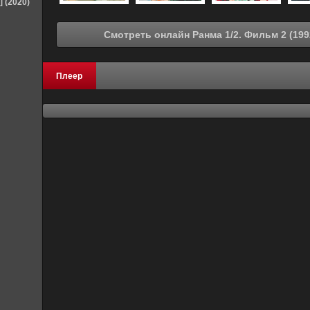
] (2020)
Плеер