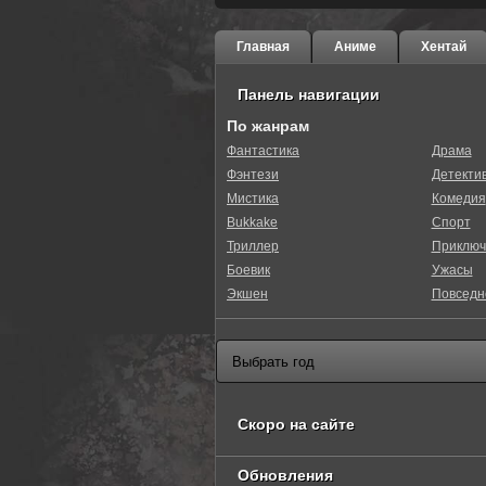
Главная
Аниме
Хентай
Панель навигации
По жанрам
Фантастика
Драма
Фэнтези
Детекти
Мистика
Комедия
Bukkake
Спорт
Триллер
Приключ
Боевик
Ужасы
Экшен
Повседн
Скоро на сайте
Обновления