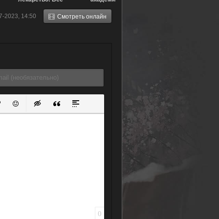
друзья —
Фильм 3:
7-2023, 14:50
Смотреть онлайн
Большое
Миссия мировых
собрание всех
героев (2021)
чудес! (2009)
ок
й список
ь ссылку
тавить защищенную ссылку
Вставить смайлик
Вставка скрытого текста
Вставка цитаты
Вставка спойлера
0