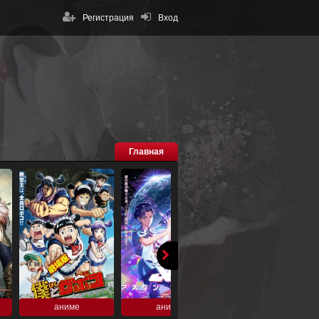
Регистрация
Вход
Главная
аниме
аниме
аниме