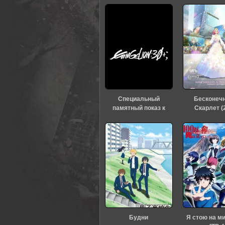
Специальный
Бесконеч
памятный показ к
Скарлет (
тридцатилетию
«Евангелиона» (2026)
Будни
Я стою на м