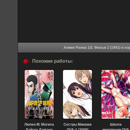
Аниме Ранма 
Похожие работы:
Люпен III: Могила
Сестры Минами
Школа
Дайскэ Дзигэна
OVA-1 (2009)
мертвецов OVA