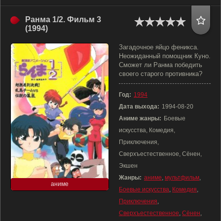
Ранма 1/2. Фильм 3
(1994)
Загадочное яйцо феникса.
Неожиданный помощник Куно.
Сможет ли Ранма победить
своего старого противника?
Год:
1994
Дата выхода:
1994-08-20
Аниме жанры:
Боевые
искусства, Комедия,
Приключения,
Сверхъестественное, Сёнен,
Экшен
Жанры:
аниме
,
мультфильм
,
аниме
Боевые искусства
,
Комедия
,
Приключения
,
Сверхъестественное
,
Сёнен
,