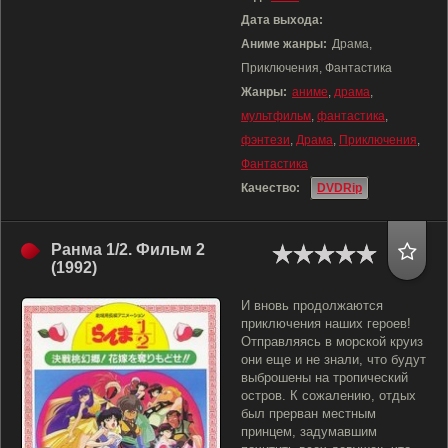
Дата выхода:
Аниме жанры:
Драма,
Приключения, Фантастика
Жанры:
аниме
,
драма
,
мультфильм
,
фантастика
,
фэнтези
,
Драма
,
Приключения
,
Фантастика
Качество:
DVDRip
Ранма 1/2. Фильм 2
(1992)
И вновь продолжаются
приключения наших героев!
Отправляясь в морской круиз
они еще и не знали, что будут
выброшены на тропический
остров. К сожалению, отдых
был прерван местным
принцем, задумавшим