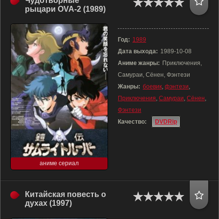
Чудотворные
рыцари OVA-2 (1989)
Год:
1989
Дата выхода:
1989-10-08
Аниме жанры:
Приключения,
Самураи, Сёнен, Фэнтези
Жанры:
боевик
,
фэнтези
,
Приключения
,
Самураи
,
Сёнен
,
Фэнтези
Качество:
DVDRip
аниме сериал
Китайская повесть о
духах (1997)