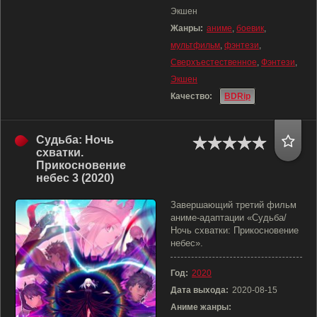
Экшен
Жанры:
аниме
,
боевик
,
мультфильм
,
фэнтези
,
Сверхъестественное
,
Фэнтези
,
Экшен
Качество:
BDRip
Судьба: Ночь
схватки.
Прикосновение
небес 3 (2020)
Завершающий третий фильм
аниме-адаптации «Судьба/
Ночь схватки: Прикосновение
небес».
Год:
2020
Дата выхода:
2020-08-15
Аниме жанры: