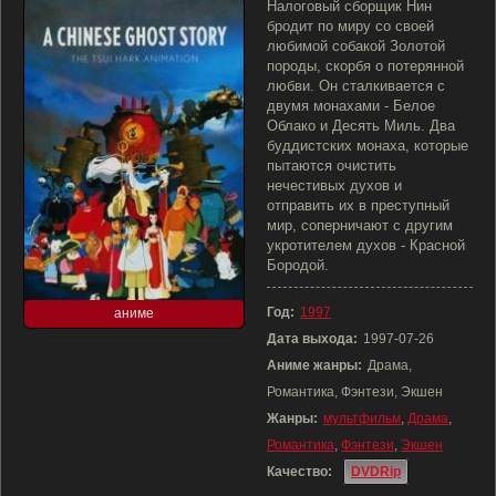
Налоговый сборщик Нин
бродит по миру со своей
любимой собакой Золотой
породы, скорбя о потерянной
любви. Он сталкивается с
двумя монахами - Белое
Облако и Десять Миль. Два
буддистских монаха, которые
пытаются очистить
нечестивых духов и
отправить их в преступный
мир, соперничают с другим
укротителем духов - Красной
Бородой.
Год:
1997
аниме
Дата выхода:
1997-07-26
Аниме жанры:
Драма,
Романтика, Фэнтези, Экшен
Жанры:
мультфильм
,
Драма
,
Романтика
,
Фэнтези
,
Экшен
Качество:
DVDRip