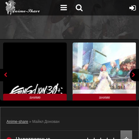
аниме
аниме
Anime-share
» Майкл Донован