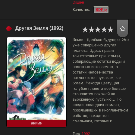
Экшен
Качество:
BDRip
Другая Земля (1992)
Земля. Далёкое будущее. Это
уже совершенно другая
планета. Здесь правят
таинственные пришельцы,
собирающие остатки воды и
полезных ископаемых, а
остатки человечества
поклоняются чужакам, как
богам. Некогда цветущая
голубая планета всё больше
становится похожей на
выжженную пустыню… Но
среди последних землян,
прозябающих в инопланетном
рабстве, находятся
смельчаки, готовые к
аниме
Год:
1992