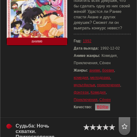
похитить всех девушек, что
бы сделать одну из них своей
женой! Удастся ли Ранме
спасти Акане и других
девушек? Сможет ли он
выиграть конкурс невест?
Год:
1992
аниме
Дата выхода:
1992-12-02
Аниме жанры:
Комедия,
Приключения, Сёнен
Жанры:
аниме
,
боевик
,
комедия
,
мелодрама
,
мультфильм
,
приключения
,
фэнтези
,
Комедия
,
Приключения
,
Сёнен
Качество:
BDRip
Судьба: Ночь
схватки.
Прикосновение