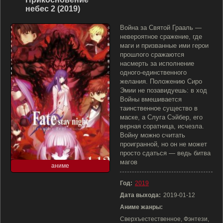
небес 2 (2019)
Война за Святой Грааль —
невероятное сражение, где
маги и призванные ими герои
прошлого сражаются
насмерть за исполнение
одного-единственного
желания. Положению Сиро
Эмии не позавидуешь: в ход
Войны вмешивается
таинственное существо в
маске, а Слуга Сэйбер, его
верная соратница, исчезла.
Войну можно считать
проигранной, но он не может
просто сдаться — ведь битва
магов
аниме
Год:
2019
Дата выхода:
2019-01-12
Аниме жанры:
Сверхъестественное, Фэнтези,