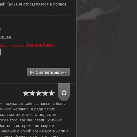
цей Кельвин отправляется в полное
е.
9
 Экшен
ения
,
фэнтези
,
Фэнтези
,
Экшен
Смотреть онлайн
мя осуждает себя за попытки быть
нного желания, а ради своих
ради соответствия стандартам,
сле того, как они стали близки с
ьется в истерике, потому что
 наедине с собой возникают мысли о
ошлом. Именно тогда, когда все