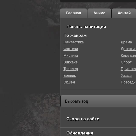
Главная
Аниме
Хентай
Панель навигации
По жанрам
0
1
2
3
4
5
Фантастика
Драма
Фэнтези
Детекти
Мистика
Комедия
Bukkake
Спорт
Триллер
Приключ
Боевик
Ужасы
Экшен
Повседн
Скоро на сайте
Обновления