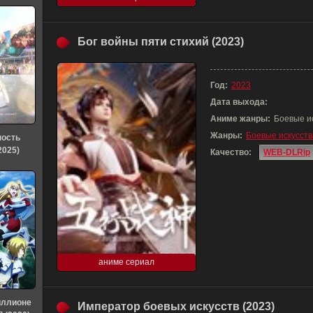
Бог войны пяти стихий (2023)
Год:
2023
Дата выхода:
Аниме жанры:
Боевые и
Жанры:
Боевые искусств
ность
2025)
Качество:
WEB-DLRip
аниме сериал
иллионе
Император боевых искусств (2023)