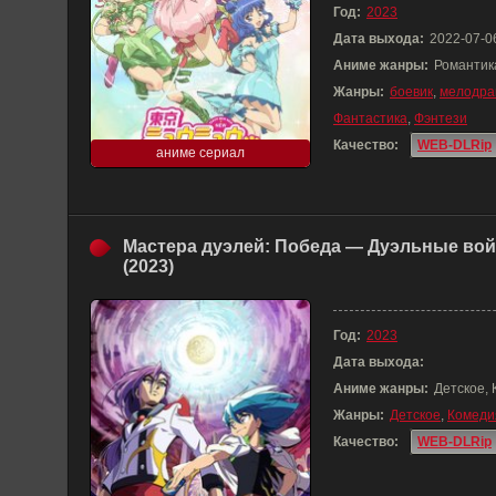
Год:
2023
Дата выхода:
2022-07-0
Аниме жанры:
Романтика
Жанры:
боевик
,
мелодра
Фантастика
,
Фэнтези
Качество:
WEB-DLRip
аниме сериал
Мастера дуэлей: Победа — Дуэльные во
(2023)
Год:
2023
Дата выхода:
Аниме жанры:
Детское,
Жанры:
Детское
,
Комеди
Качество:
WEB-DLRip