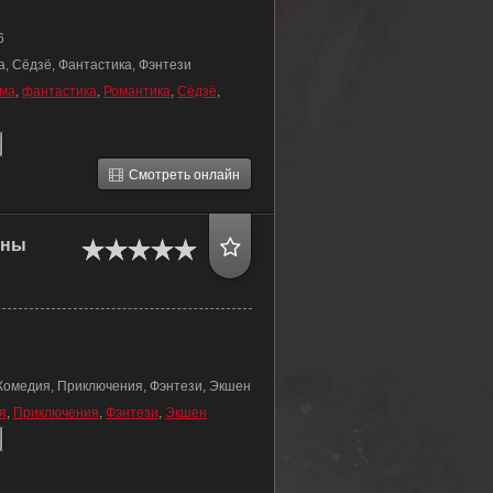
6
, Сёдзё, Фантастика, Фэнтези
ма
,
фантастика
,
Романтика
,
Сёдзё
,
Смотреть онлайн
йны
 Комедия, Приключения, Фэнтези, Экшен
я
,
Приключения
,
Фэнтези
,
Экшен