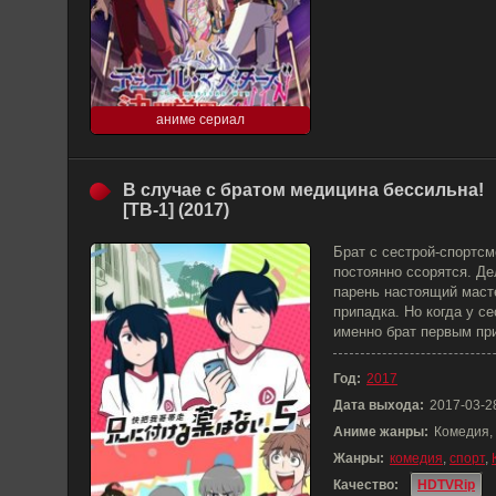
аниме сериал
В случае с братом медицина бессильна!
[ТВ-1] (2017)
Брат с сестрой-спортсм
постоянно ссорятся. Де
парень настоящий масте
припадка. Но когда у с
именно брат первым при
Год:
2017
Дата выхода:
2017-03-2
Аниме жанры:
Комедия,
Жанры:
комедия
,
спорт
,
Качество:
HDTVRip