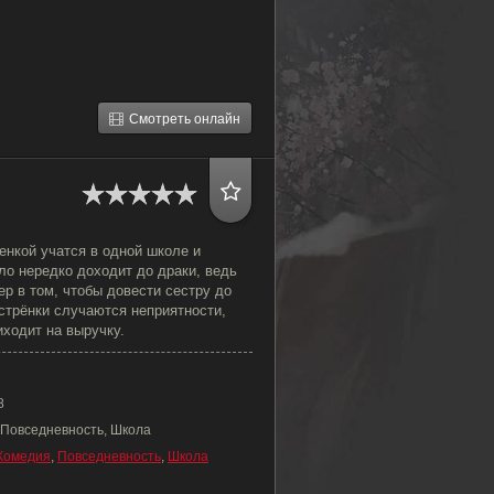
Смотреть онлайн
енкой учатся в одной школе и
ло нередко доходит до драки, ведь
р в том, чтобы довести сестру до
естрёнки случаются неприятности,
ходит на выручку.
8
 Повседневность, Школа
Комедия
,
Повседневность
,
Школа