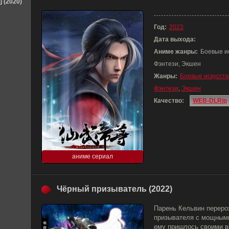
] (2020)
Год:
2023
Дата выхода:
Аниме жанры:
Боевые и
Фэнтези, Экшен
Жанры:
Боевые искусств
Фэнтези
,
Экшен
Качество:
WEB-DLRip
аниме сериал
Чёрный призыватель (2022)
Парень Кельвин переро
призывателя с мощными
ему пришлось своими в