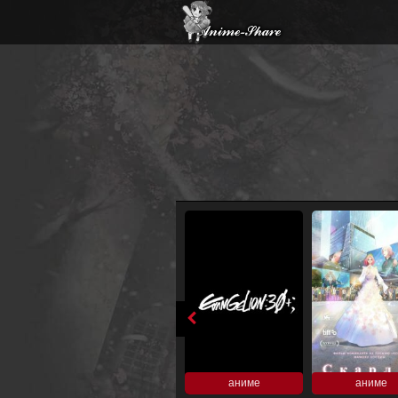
аниме
аниме