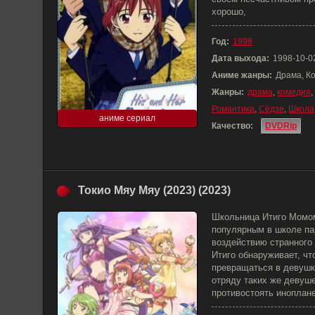
хорошо,
Год:
1998
Дата выхода:
1998-10-0
Аниме жанры:
Драма, К
Жанры:
драма
,
комедия
,
Романтика
,
Сёдзё
,
Школа
аниме сериал
Качество:
DVDRip
Токио Мяу Мяу (2023) (2023)
Школьница Итиго Момом
популярным в школе па
воздействию странного 
Итиго обнаруживает, чт
превращаться в девушк
отряду таких же девуш
противостоять иноплане