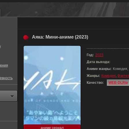
Аяка: Мини-аниме (2023)
в
Год:
2023
Дата выхода:
ения
Аниме жанры:
Комедия,
Жанры:
Комедия
,
Фэнте
евность
Качество:
WEB-DLRip
аниме сериал