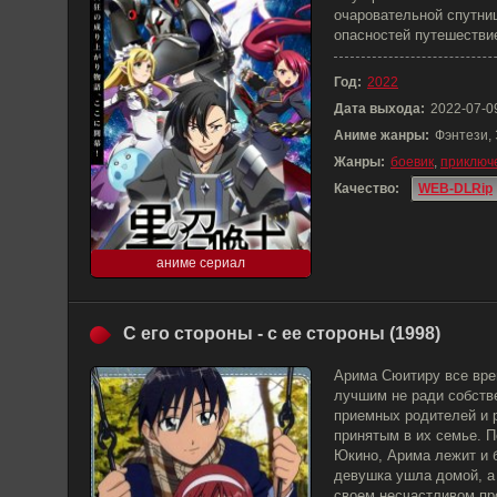
очаровательной спутни
опасностей путешестви
Год:
2022
Дата выхода:
2022-07-0
Аниме жанры:
Фэнтези,
Жанры:
боевик
,
приключ
Качество:
WEB-DLRip
аниме сериал
С его стороны - с ее стороны (1998)
Арима Сюитиру все вре
лучшим не ради собстве
приемных родителей и 
принятым в их семье. По
Юкино, Арима лежит и б
девушка ушла домой, а
своем несчастливом пр