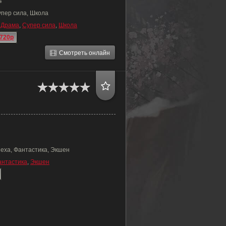
4
упер сила, Школа
,
Драма
,
Супер сила
,
Школа
720p
Смотреть онлайн
Меха, Фантастика, Экшен
антастика
,
Экшен