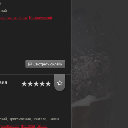
8
ский
рия
,
мультфильм
,
Исторический
Смотреть онлайн
вия
ский, Приключения, Фэнтези, Экшен
риключения
,
Фэнтези
,
Экшен