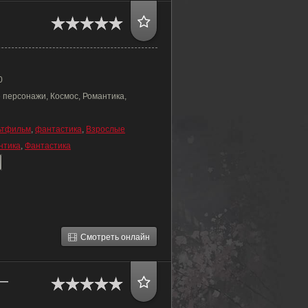
0
 персонажи, Космос, Романтика,
ьтфильм
,
фантастика
,
Взрослые
нтика
,
Фантастика
Смотреть онлайн
 —