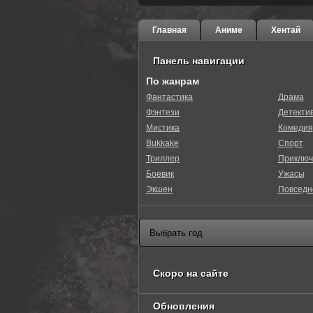
Главная
Аниме
Хентай
Панель навигации
По жанрам
0
1
2
3
4
5
Фантастика
Драма
Фэнтези
Детекти
Мистика
Комедия
Bukkake
Спорт
Триллер
Приключ
Боевик
Ужасы
Экшен
Повседн
Скоро на сайте
Обновления