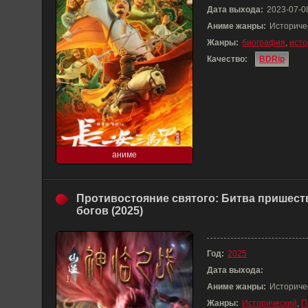
Дата выхода:
2023-07-0
Аниме жанры:
Историче
Жанры:
биография
,
исто
Качество:
BDRip
аниме
Противостояние святого: Битва пришест
богов (2025)
Год:
2025
Дата выхода:
Аниме жанры:
Историче
Жанры:
Исторический
,
П