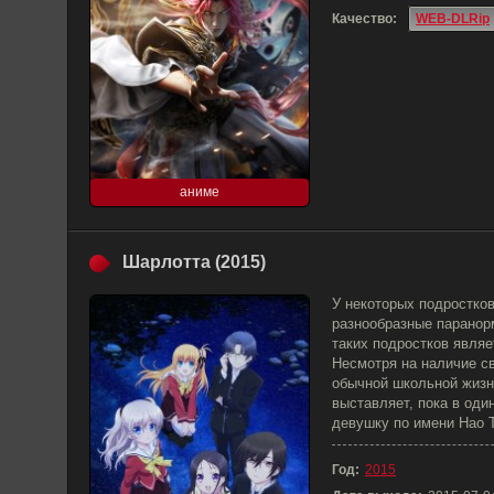
Качество:
WEB-DLRip
аниме
Шарлотта (2015)
У некоторых подростков
разнообразные паранор
таких подростков являе
Несмотря на наличие с
обычной школьной жизн
выставляет, пока в оди
девушку по имени Нао 
Год:
2015