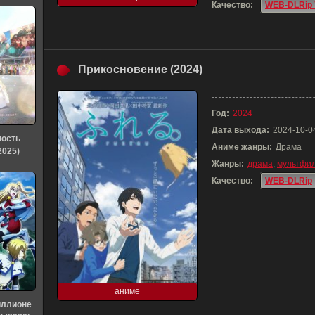
Качество:
WEB-DLRip 
Прикосновение (2024)
Год:
2024
Дата выхода:
2024-10-0
ность
Аниме жанры:
Драма
2025)
Жанры:
драма
,
мультфи
Качество:
WEB-DLRip
аниме
иллионе