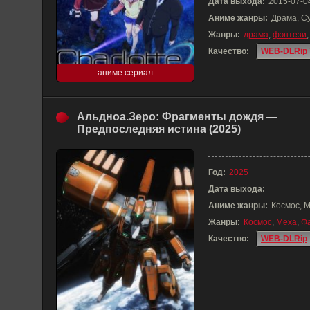
Дата выхода:
2015-07-0
Аниме жанры:
Драма, С
Жанры:
драма
,
фэнтези
Качество:
WEB-DLRip 
аниме сериал
Альдноа.Зеро: Фрагменты дождя —
Предпоследняя истина (2025)
Год:
2025
Дата выхода:
Аниме жанры:
Космос, 
Жанры:
Космос
,
Меха
,
Ф
Качество:
WEB-DLRip