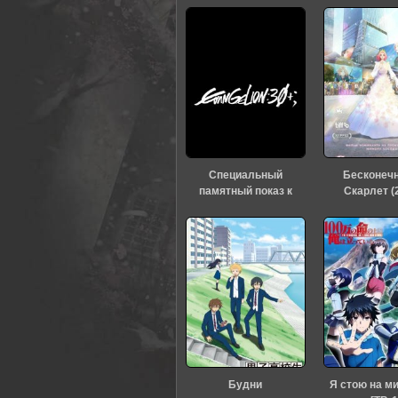
0
1
2
3
4
5
Специальный
Бесконеч
памятный показ к
Скарлет (
тридцатилетию
«Евангелиона» (2026)
Будни
Я стою на м