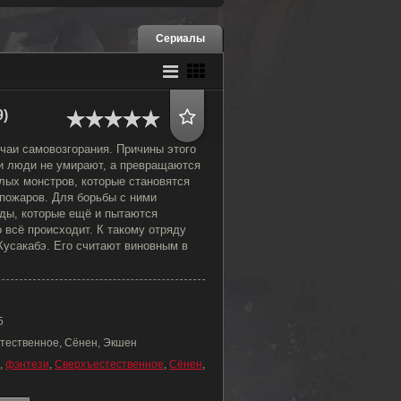
Сериалы
9)
чаи самовозгорания. Причины этого
и люди не умирают, а превращаются
лых монстров, которые становятся
пожаров. Для борьбы с ними
ды, которые ещё и пытаются
о всё происходит. К такому отряду
Кусакабэ. Его считают виновным в
5
тественное, Сёнен, Экшен
,
фэнтези
,
Сверхъестественное
,
Сёнен
,