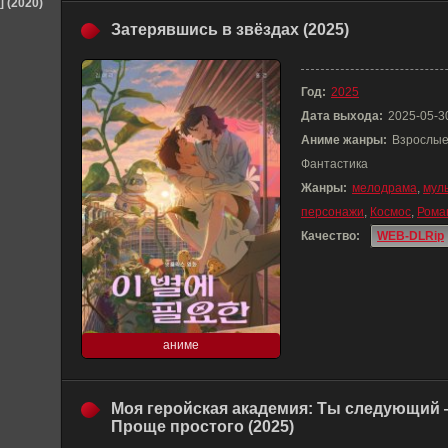
] (2020)
Затерявшись в звёздах (2025)
Год:
2025
Дата выхода:
2025-05-3
Аниме жанры:
Взрослые
Фантастика
Жанры:
мелодрама
,
мул
персонажи
,
Космос
,
Рома
Качество:
WEB-DLRip
аниме
Моя геройская академия: Ты следующий
Проще простого (2025)