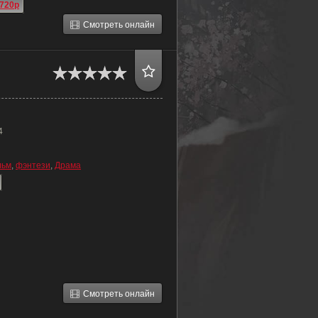
720p
Смотреть онлайн
4
льм
,
фэнтези
,
Драма
Смотреть онлайн