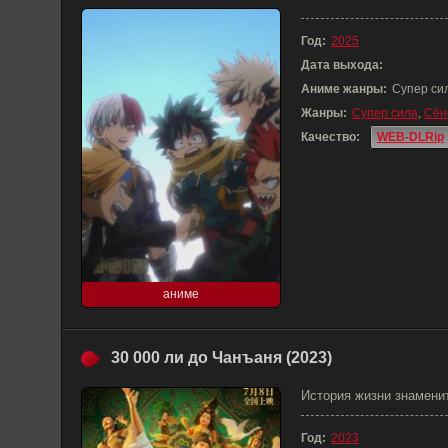
Год:
2025
Дата выхода:
Аниме жанры:
Супер си
Жанры:
Супер сила
,
Сён
Качество:
WEB-DLRip
аниме
30 000 ли до Чанъаня (2023)
История жизни знаменит
Год:
2023