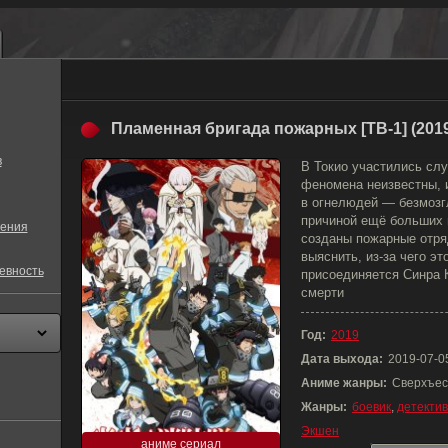
Пламенная бригада пожарных [ТВ-1] (201
в
В Токио участились слу
феномена неизвестны, 
в огнелюдей — безмозг
причиной ещё больших 
ения
созданы пожарные отря
выяснить, из-за чего эт
евность
присоединяется Синра 
смерти
Год:
2019
Дата выхода:
2019-07-0
Аниме жанры:
Сверхъес
Жанры:
боевик
,
детектив
Экшен
аниме сериал