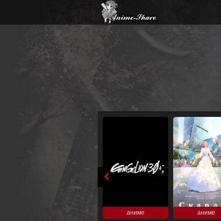
аниме
аниме