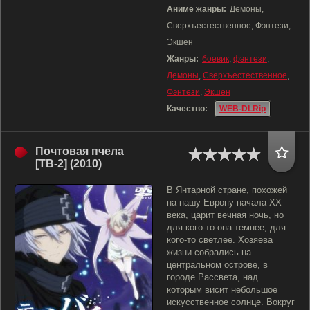
Аниме жанры:
Демоны,
Сверхъестественное, Фэнтези,
Экшен
Жанры:
боевик
,
фэнтези
,
Демоны
,
Сверхъестественное
,
Фэнтези
,
Экшен
Качество:
WEB-DLRip
Почтовая пчела
[ТВ-2] (2010)
В Янтарной стране, похожей
на нашу Европу начала XX
века, царит вечная ночь, но
для кого-то она темнее, для
кого-то светлее. Хозяева
жизни собрались на
центральном острове, в
городе Рассвета, над
которым висит небольшое
искусственное солнце. Вокруг