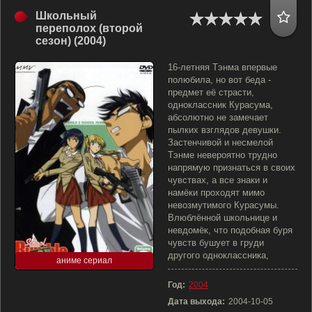
Школьный
переполох (второй
сезон) (2004)
16-летняя Тэнма впервые
полюбила, но вот беда -
предмет её страсти,
одноклассник Курасума,
абсолютно не замечает
пылких взглядов девушки.
Застенчивой и несмелой
Тэнме невероятно трудно
напрямую признаться в своих
чувствах, а все знаки и
намёки проходят мимо
невозмутимого Курасумы.
Влюблённой школьнице и
невдомёк, что подобная буря
чувств бушует в груди
другого одноклассника,
аниме сериал
Год:
2004
Дата выхода:
2004-10-05