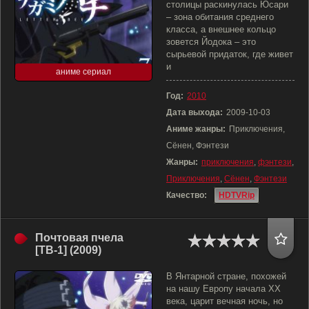
столицы раскинулась Юсари
– зона обитания среднего
класса, а внешнее кольцо
зовется Йодока – это
сырьевой придаток, где живет
и
аниме сериал
Год:
2010
Дата выхода:
2009-10-03
Аниме жанры:
Приключения,
Сёнен, Фэнтези
Жанры:
приключения
,
фэнтези
,
Приключения
,
Сёнен
,
Фэнтези
Качество:
HDTVRip
Почтовая пчела
[ТВ-1] (2009)
В Янтарной стране, похожей
на нашу Европу начала XX
века, царит вечная ночь, но