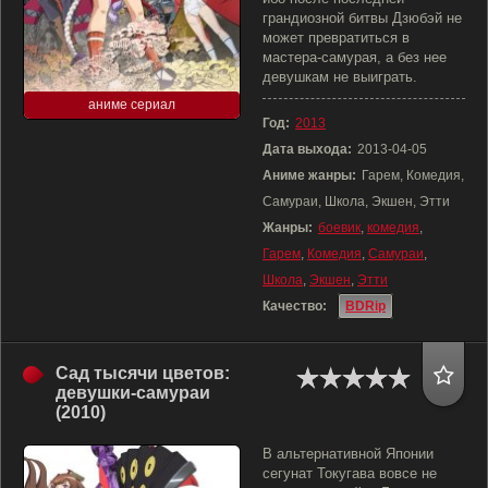
грандиозной битвы Дзюбэй не
может превратиться в
мастера-самурая, а без нее
девушкам не выиграть.
аниме сериал
Год:
2013
Дата выхода:
2013-04-05
Аниме жанры:
Гарем, Комедия,
Самураи, Школа, Экшен, Этти
Жанры:
боевик
,
комедия
,
Гарем
,
Комедия
,
Самураи
,
Школа
,
Экшен
,
Этти
Качество:
BDRip
Сад тысячи цветов:
девушки-самураи
(2010)
В альтернативной Японии
сегунат Токугава вовсе не