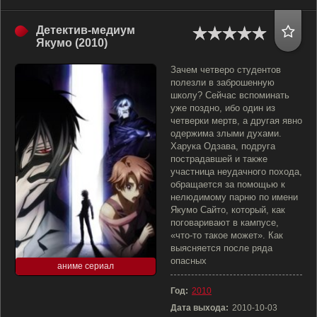
Детектив-медиум
Якумо (2010)
Зачем четверо студентов
полезли в заброшенную
школу? Сейчас вспоминать
уже поздно, ибо один из
четверки мертв, а другая явно
одержима злыми духами.
Харука Одзава, подруга
пострадавшей и также
участница неудачного похода,
обращается за помощью к
нелюдимому парню по имени
Якумо Сайто, который, как
поговаривают в кампусе,
«что-то такое может». Как
выясняется после ряда
опасных
аниме сериал
Год:
2010
Дата выхода:
2010-10-03