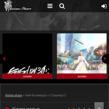
аниме
аниме
Anime-share
» Ами Косимидзу » Страница 2