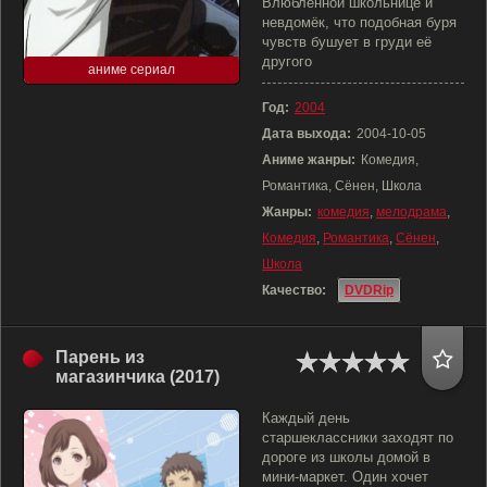
Влюблённой школьнице и
невдомёк, что подобная буря
чувств бушует в груди её
другого
аниме сериал
Год:
2004
Дата выхода:
2004-10-05
Аниме жанры:
Комедия,
Романтика, Сёнен, Школа
Жанры:
комедия
,
мелодрама
,
Комедия
,
Романтика
,
Сёнен
,
Школа
Качество:
DVDRip
Парень из
магазинчика (2017)
Каждый день
старшеклассники заходят по
дороге из школы домой в
мини-маркет. Один хочет