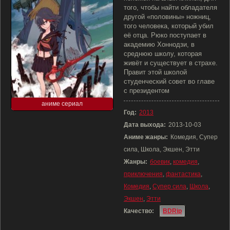
того, чтобы найти обладателя
другой «половины» ножниц,
того человека, который убил
её отца. Рюко поступает в
академию Хоннодзи, в
среднюю школу, которая
живёт и существует в страхе.
Правит этой школой
студенческий совет во главе
с президентом
аниме сериал
Год:
2013
Дата выхода:
2013-10-03
Аниме жанры:
Комедия, Супер
сила, Школа, Экшен, Этти
Жанры:
боевик
,
комедия
,
приключения
,
фантастика
,
Комедия
,
Супер сила
,
Школа
,
Экшен
,
Этти
Качество:
BDRip