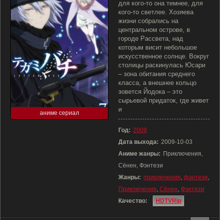
для кого-то она темнее, для
кого-то светлее. Хозяева
жизни собрались на
центральном острове, в
городе Рассвета, над
которым висит небольшое
искусственное солнце. Вокруг
столицы раскинулась Юсари
– зона обитания среднего
класса, а внешнее кольцо
зовется Йодока – это
сырьевой придаток, где живет
и
аниме сериал
Год:
2009
Дата выхода:
2009-10-03
Аниме жанры:
Приключения,
Сёнен, Фэнтези
Жанры:
приключения
,
фэнтези
,
Приключения
,
Сёнен
,
Фэнтези
Качество:
HDTVRip