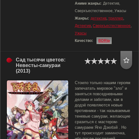
Аниме жанры:
Детектив,
Сверхъестественное, Ужасы
Жанры:
детектив
,
триллер
,
Детектив
,
Сверхъестественное
,
Ужасы
Качество:
BDRip
Сад тысячи цветов:
Невесты-самураи
(2013)
Стоило только нашим героям
запечатать мировое "зло" и
заняться повседневными
делами и заботами, как в
додзё появляются новые
противники - так называемые
теневые самураи, желающие
сразиться с мастером-
самураем Ягю Дзюбэй . Но
тут происходит заминочка,
ибо после последней