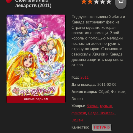
Сюита милых
лекарств (2011)
Подруги-школьницы Хибики и
Канадэ встречают фею из
Страны музыки, которая
просит их о помощи. Злой
король с помощью мелодии
несчастья хочет погрузить
страну во мрак. С помощью
сверхсилы Хибики и Канадэ
должны защитить мир света
от зла.
Год:
2011
Дата выхода:
2011-02-06
Аниме жанры:
Сёдзё, Фэнтези,
Экшен
аниме сериал
Жанры:
боевик
,
музыка
,
фэнтези
,
Сёдзё
,
Фэнтези
,
Экшен
Качество:
HDTVRip