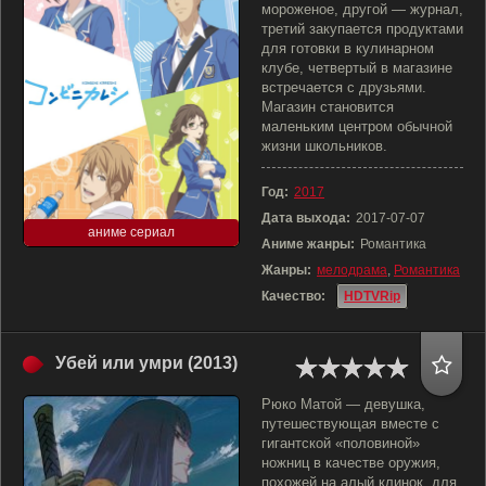
мороженое, другой — журнал,
третий закупается продуктами
для готовки в кулинарном
клубе, четвертый в магазине
встречается с друзьями.
Магазин становится
маленьким центром обычной
жизни школьников.
Год:
2017
Дата выхода:
2017-07-07
аниме сериал
Аниме жанры:
Романтика
Жанры:
мелодрама
,
Романтика
Качество:
HDTVRip
Убей или умри (2013)
Рюко Матой — девушка,
путешествующая вместе с
гигантской «половиной»
ножниц в качестве оружия,
похожей на алый клинок, для