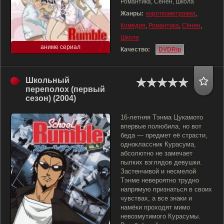
Романтика, Сёнен, Школа
Жанры:
короткометражка
,
Комедия
,
Романтика
,
Сёнен
,
Школа
аниме сериал
Качество:
DVDRip
Школьный
переполох (первый
сезон) (2004)
16-летняя Тэнма Цукамото
впервые полюбила, но вот
беда — предмет её страсти,
одноклассник Курасума,
абсолютно не замечает
пылких взглядов девушки.
Застенчивой и несмелой
Тэнме невероятно трудно
напрямую признаться в своих
чувствах, а все знаки и
намёки проходят мимо
невозмутимого Курасумы.