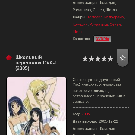
Аниме жанры:
Комедия,
Романтика, Сёнен, Школа
Жанры:
комедия
,
мелодрама
,
Комедия
,
Романтика
,
Сёнен
,
Школа
Качество:
DVDRip
Школьный
переполох OVA-1
(2005)
Состоящая из двух серий
OVA полностью проясняет
некоторые эпизоды,
оставшиеся нераскрытыми в
сериале.
Год:
2005
Дата выхода:
2005-12-22
Аниме жанры:
Комедия,