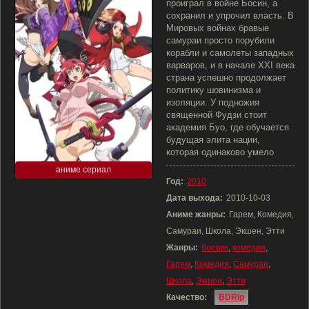
проиграл в войне Босин, а
сохранил и упрочил власть. В
Мировых войнах бравые
самураи просто порубили
корабли и самолеты западных
варваров, и в начале XXI века
страна успешно продолжает
политику шовинизма и
изоляции. У подножия
священной Фудзи стоит
академия Буо, где обучается
будущая элита нации,
которая одинаково умело
аниме сериал
Год:
2010
Дата выхода:
2010-10-03
Аниме жанры:
Гарем, Комедия,
Самураи, Школа, Экшен, Этти
Жанры:
боевик
,
комедия
,
Гарем
,
Комедия
,
Самураи
,
Школа
,
Экшен
,
Этти
Качество:
BDRip