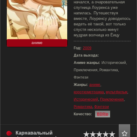
начался, а очаровательная
спутница Лоуренса уже
напилась. Путешествуя
вместе, Лоуренсу доводилось
видеть её такой, вот только
спустя несколько минут
мудрая волчица из Ёицу
аниме
Год:
2009
Дата выхода:
Аниме жанры:
Исторический,
Приключения, Романтика,
Фэнтези
Жанры:
аниме
,
короткометражка
,
мультфильм
,
Исторический
,
Приключения
,
Романтика
,
Фэнтези
Качество:
BDRip
Карнавальный