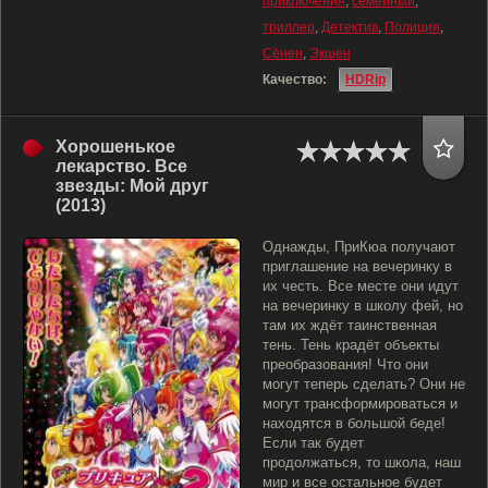
приключения
,
семейный
,
триллер
,
Детектив
,
Полиция
,
Сёнен
,
Экшен
Качество:
HDRip
Хорошенькое
лекарство. Все
звезды: Мой друг
(2013)
Однажды, ПриКюа получают
приглашение на вечеринку в
их честь. Все месте они идут
на вечеринку в школу фей, но
там их ждёт таинственная
тень. Тень крадёт объекты
преобразования! Что они
могут теперь сделать? Они не
могут трансформироваться и
находятся в большой беде!
Если так будет
продолжаться, то школа, наш
мир и все остальное будет