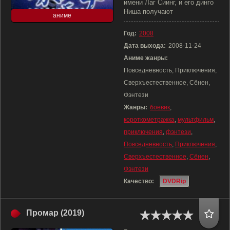
имени Лаг Сиинг, и его динго
Ниша получают
аниме
Год:
2008
Дата выхода:
2008-11-24
Аниме жанры:
Повседневность, Приключения,
Сверхъестественное, Сёнен,
Фэнтези
Жанры:
боевик
,
короткометражка
,
мультфильм
,
приключения
,
фэнтези
,
Повседневность
,
Приключения
,
Сверхъестественное
,
Сёнен
,
Фэнтези
Качество:
DVDRip
Промар (2019)