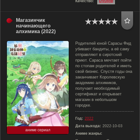
Качество:
DVDRip
Магазинчик
начинающего
алхимика (2022)
Родителей юной Сарасы Фид
убивают бандиты, а её саму
отправляют в сиротский
приют. Сараса мечтает пойти
по стопам родителей и иметь
свой бизнес. Спустя годы она
заканчивает Королевскую
академию алхимиков,
получает необходимый
сертификат и открывает
магазин в небольшом
городке.
Год:
2022
Дата выхода:
2022-10-03
аниме сериал
Аниме жанры: