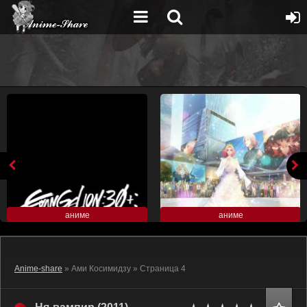
аниме
аниме
Anime-share
» Ами Косимидзу » Страница 4