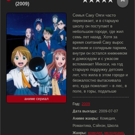
(2009)
Семья Саку Ояги часто
переезжает, и в старшую
школу он поступает в
небольшом городе, где жил
семь лет назад. Хотя за
время скитаний Саку вырос
высоким и солидным парнем,
внутри он остался книжником
и домоседом и с ужасом
вспоминает Михоси, на год
старшую подружку детских
лет, что жила в этом городе и
безжалостно вытаскивала
его, куда пожелает – в лес, в
поле, в горы, подальше
аниме сериал
Год:
2009
Дата выхода:
2009-07-07
Аниме жанры:
Комедия,
Романтика, Сэйнэн, Школа
Жанры:
комедия
,
мелодрама
,