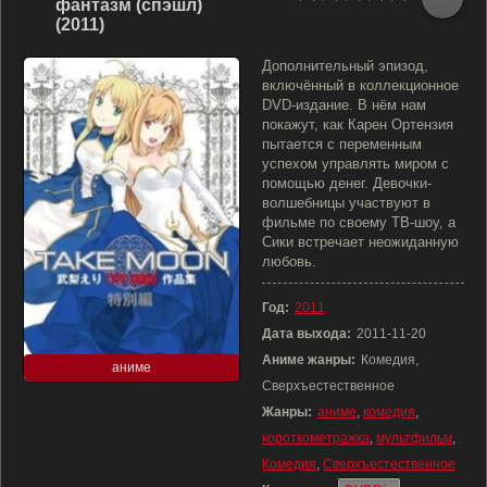
фантазм (спэшл)
(2011)
Дополнительный эпизод,
включённый в коллекционное
DVD-издание. В нём нам
покажут, как Карен Ортензия
пытается с переменным
успехом управлять миром с
помощью денег. Девочки-
волшебницы участвуют в
фильме по своему ТВ-шоу, а
Сики встречает неожиданную
любовь.
Год:
2011
Дата выхода:
2011-11-20
Аниме жанры:
Комедия,
аниме
Сверхъестественное
Жанры:
аниме
,
комедия
,
короткометражка
,
мультфильм
,
Комедия
,
Сверхъестественное