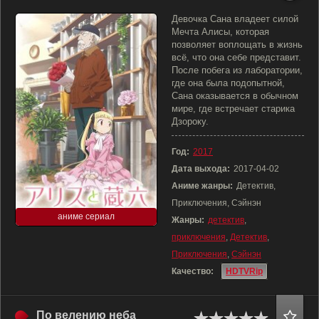
Девочка Сана владеет силой
Мечта Алисы, которая
позволяет воплощать в жизнь
всё, что она себе представит.
После побега из лаборатории,
где она была подопытной,
Сана оказывается в обычном
мире, где встречает старика
Дзороку.
Год:
2017
Дата выхода:
2017-04-02
Аниме жанры:
Детектив,
Приключения, Сэйнэн
аниме сериал
Жанры:
детектив
,
приключения
,
Детектив
,
Приключения
,
Сэйнэн
Качество:
HDTVRip
По велению неба