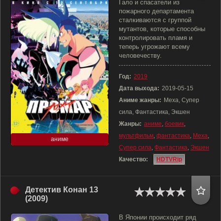
Гало и спасатели из
пожарного департамента
сталкиваются с группой
мутантов, которые способны
контролировать пламя и
теперь угрожают всему
человечеству.
Год:
2019
Дата выхода:
2019-05-15
Аниме жанры:
Меха, Супер
сила, Фантастика, Экшен
Жанры:
аниме
,
боевик
,
мультфильм
,
фантастика
,
Меха
,
аниме
Супер сила
,
Фантастика
,
Экшен
Качество:
HDTVRip
Детектив Конан 13
(2009)
В Японии происходит ряд