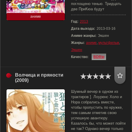
поглощено тенью. Тридцать
две ПриКюа будут
аниме
Год:
2013
Дата выхода:
2013-03-16
Аниме жанры:
Экшен
Жанры:
аниме
,
мультфильм
,
Экшен
Качество:
BDRip
Волчица и пряности
(2009)
Шумный вечер в одном из
трактиров ]. Лоуренс Холо и
Нора собрались вместе,
чтобы пропустить по кружке,
тем самым отметив свою
успешную авантюру.
Казалось бы, что может пойти
не так? Однако вечер только