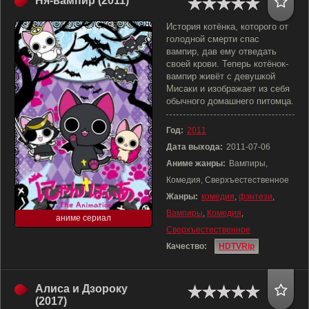
Ня-вампир (2011)
История котёнка, которого от
голодной смерти спас
вампир, дав ему отведать
своей крови. Теперь котёнок-
вампир живёт с девушкой
Мисаки и изображает из себя
обычного домашнего питомца.
Год:
2011
Дата выхода:
2011-07-06
Аниме жанры:
Вампиры,
Комедия, Сверхъестественное
Жанры:
комедия
,
фэнтези
,
Вампиры
,
Комедия
,
аниме сериал
Сверхъестественное
Качество:
HDTVRip
Алиса и Дзороку
(2017)