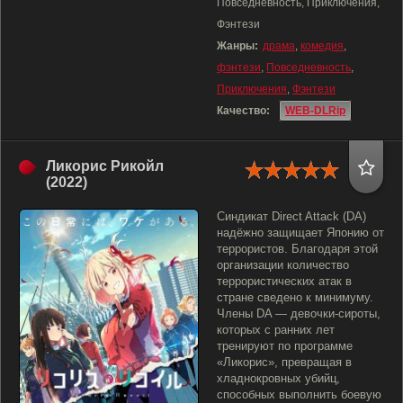
Повседневность, Приключения,
Фэнтези
Жанры:
драма
,
комедия
,
фэнтези
,
Повседневность
,
Приключения
,
Фэнтези
Качество:
WEB-DLRip
Ликорис Рикойл
(2022)
Синдикат Direct Attack (DA)
надёжно защищает Японию от
террористов. Благодаря этой
организации количество
террористических атак в
стране сведено к минимуму.
Члены DA — девочки-сироты,
которых с ранних лет
тренируют по программе
«Ликорис», превращая в
хладнокровных убийц,
способных выполнить боевую