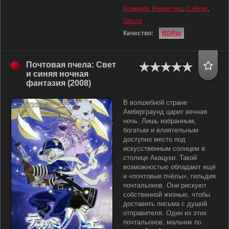
Комедия
,
Романтика
,
Сэйнэн
,
Школа
Качество:
BDRip
Почтовая пчела: Свет
и синяя ночная
фантазия (2008)
В волшебной стране
Амберграунд царит вечная
ночь. Лишь избранным,
богатым и влиятельным
доступно место под
искусственным солнцем в
столице Акацуки. Такой
возможностью обладают ещё
и «почтовые пчёлы», гильдия
почтальонов. Они рискуют
собственной жизнью, чтобы
доставить письма с душой
отправителя. Один из этих
почтальонов, мальчик по