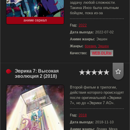
задачу любой сложности.
Такина Иноэ была опытным
бойцом, пока из-за
аниме сериал
Год:
2022
Дата выхода:
2022-07-02
Аниме жанры:
Экшен
Жанры:
боевик
,
Экшен
Качество:
WEB-DLRip
Эврика 7: Высокая
эволюция 2 (2018)
Второй фильм в трилогии,
действия которого происходят
после оригинальной «Эврики
7», но до «Эврики 7 АО».
Год:
2018
Дата выхода:
2018-11-10
Аниме жанры:
Драма, Меха,