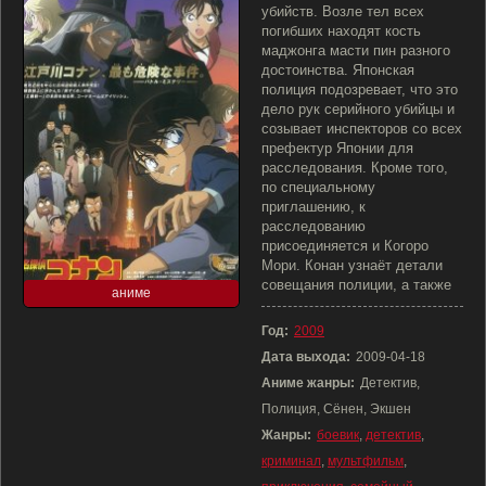
убийств. Возле тел всех
погибших находят кость
маджонга масти пин разного
достоинства. Японская
полиция подозревает, что это
дело рук серийного убийцы и
созывает инспекторов со всех
префектур Японии для
расследования. Кроме того,
по специальному
приглашению, к
расследованию
присоединяется и Когоро
Мори. Конан узнаёт детали
совещания полиции, а также
аниме
Год:
2009
Дата выхода:
2009-04-18
Аниме жанры:
Детектив,
Полиция, Сёнен, Экшен
Жанры:
боевик
,
детектив
,
криминал
,
мультфильм
,