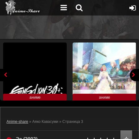
аниме
аниме
Anime-share
» Аяко Кавасуми » Страница 3