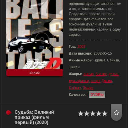
предшествующих сезонов, «»
и «», а также фильма «».
Создатели просто решили
собрать для фанатов все
гоночные дуэли из выше
перечисленных картин в одну
серию.
Год:
2002
Дата выхода:
2002-05-15
Аниме жанры:
Драма, Сэйнэн,
Экшен
аниме
Жанры:
аниме
,
боевик
,
драма
,
мультфильм
,
спорт
,
Драма
,
Сэйнэн
,
Экшен
Качество:
DVDRip
Судьба: Великий
приказ (фильм
первый) (2020)