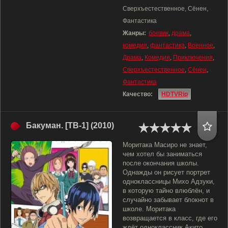
Сверхъестественное, Сёнен,
Фантастика
Жанры:
боевик
,
драма
,
комедия
,
фантастика
,
Военное
,
Драма
,
Комедия
,
Приключения
,
Сверхъестественное
,
Сёнен
,
Фантастика
Качество:
HDTVRip
Бакуман. [ТВ-1] (2010)
Моритака Масиро не знает,
чем хотел бы заниматься
после окончания школы.
Однажды он рисует портрет
одноклассницы Михо Адзуки,
в которую тайно влюблён, и
случайно забывает блокнот в
школе. Моритака
возвращается в класс, где его
ждёт одноклассник Акито