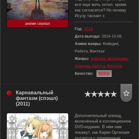
все еще жить хотел, кроме
как согласится? Но почему
Исузу таскает с
аниме сериал
Год:
2014
Дата выхода:
2014-10-06
Аниме жанры:
Комедия,
Работа, Фэнтези
Жанры:
комедия
,
мелодрама
,
Комедия
,
Работа
,
Фэнтези
Качество:
BDRip
Карнавальный
фантазм (спэшл)
(2011)
Дополнительный эпизод,
включённый в коллекционное
DVD-издание. В нём нам
покажут, как Карен Ортензия
пытается с переменным