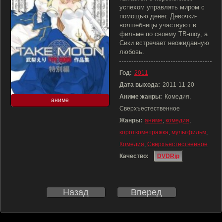
успехом управлять миром с
помощью денег. Девочки-
волшебницы участвуют в
фильме по своему ТВ-шоу, а
Сики встречает неожиданную
любовь.
Год:
2011
Дата выхода:
2011-11-20
Аниме жанры:
Комедия,
аниме
Сверхъестественное
Жанры:
аниме
,
комедия
,
короткометражка
,
мультфильм
,
Комедия
,
Сверхъестественное
Качество:
DVDRip
Назад
Вперед