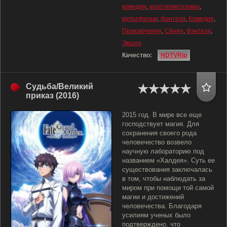
комедия
,
короткометражка
,
мультфильм
,
фэнтези
,
Комедия
,
Приключения
,
Сёнен
,
Фэнтези
,
Экшен
Качество:
HDTVRip
Судьба/Великий
приказ (2016)
2015 год. В мире все еще
господствует магия. Для
сохранения своего рода
человечество возвело
научную лабораторию под
названием «Халдея». Суть ее
существования заключалась
в том, чтобы наблюдать за
миром при помощи той самой
магии и достижений
человечества. Благодаря
усилиям ученых было
подтверждено, что