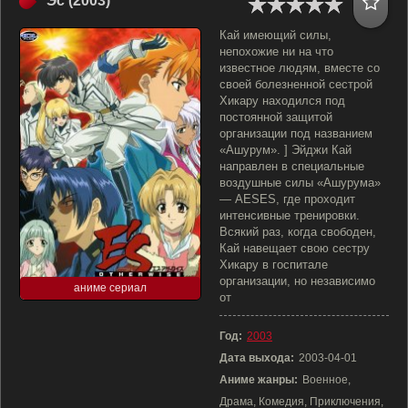
Эс (2003)
Кай имеющий силы,
непохожие ни на что
известное людям, вместе со
своей болезненной сестрой
Хикару находился под
постоянной защитой
организации под названием
«Ашурум». ] Эйджи Кай
направлен в специальные
воздушные силы «Ашурума»
— AESES, где проходит
интенсивные тренировки.
Всякий раз, когда свободен,
Кай навещает свою сестру
Хикару в госпитале
организации, но независимо
аниме сериал
от
Год:
2003
Дата выхода:
2003-04-01
Аниме жанры:
Военное,
Драма, Комедия, Приключения,