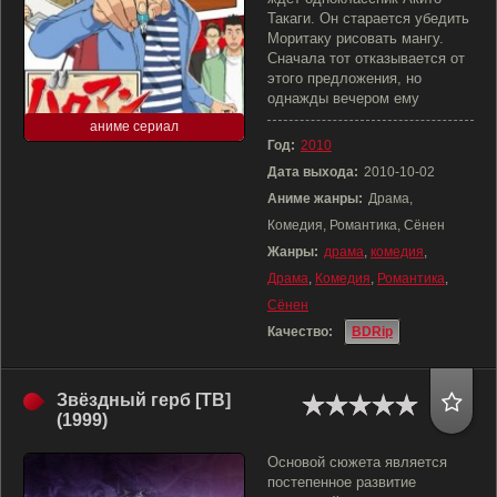
Такаги. Он старается убедить
Моритаку рисовать мангу.
Сначала тот отказывается от
этого предложения, но
однажды вечером ему
аниме сериал
Год:
2010
Дата выхода:
2010-10-02
Аниме жанры:
Драма,
Комедия, Романтика, Сёнен
Жанры:
драма
,
комедия
,
Драма
,
Комедия
,
Романтика
,
Сёнен
Качество:
BDRip
Звёздный герб [ТВ]
(1999)
Основой сюжета является
постепенное развитие