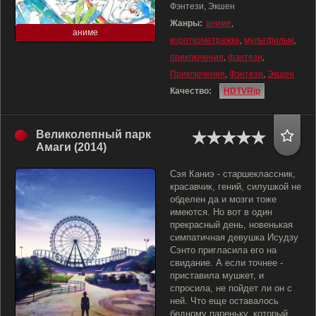
Фэнтези, Экшен
Жанры:
аниме
,
аниме
короткометражка
,
мультфильм
,
приключения
,
фэнтези
,
Приключения
,
Фэнтези
,
Экшен
Качество:
HDTVRip
Великолепный парк
Амаги (2014)
Сэя Каниэ - старшеклассник,
красавчик, гений, силушкой не
обделен да и мозги тоже
имеются. Но вот в один
прекрасный день, новенькая
симпатичная девушка Исудзу
Сэнто пригласила его на
свидание. А если точнее -
приставила мушкет, и
спросила, не пойдет ли он с
ней. Что еще оставалось
бедному пареньку, который