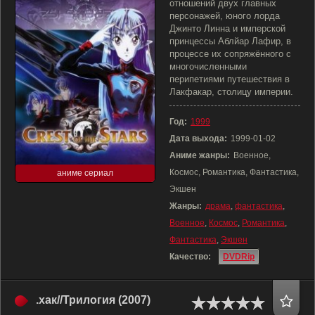
отношений двух главных
персонажей, юного лорда
Джинто Линна и имперской
принцессы Аблйар Лафир, в
процессе их сопряжённого с
многочисленными
перипетиями путешествия в
Лакфакар, столицу империи.
Год:
1999
Дата выхода:
1999-01-02
Аниме жанры:
Военное,
Космос, Романтика, Фантастика,
аниме сериал
Экшен
Жанры:
драма
,
фантастика
,
Военное
,
Космос
,
Романтика
,
Фантастика
,
Экшен
Качество:
DVDRip
.хак//Трилогия (2007)