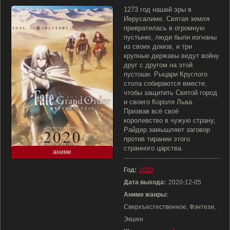
1273 год нашей эры в
Иерусалиме. Святая земля
превратилась в огромную
пустыню, люди были изгнаны
из своих домов, и три
крупные державы ведут войну
друг с другом на этой
пустоши. Рыцари Круглого
стола собираются вместе,
чтобы защитить Святой город
и своего Короля Льва.
Призвав всё своё
королевство в чужую страну,
Райдер замышляет заговор
против тирании этого
странного царства.
аниме
Год:
2020
Дата выхода:
2020-12-05
Аниме жанры:
Сверхъестественное, Фэнтези,
Экшен