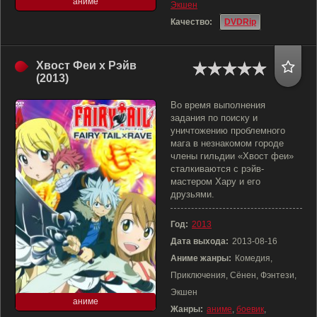
аниме
Экшен
Качество:
DVDRip
Хвост Феи x Рэйв
(2013)
Во время выполнения
задания по поиску и
уничтожению проблемного
мага в незнакомом городе
члены гильдии «Хвост феи»
сталкиваются с рэйв-
мастером Хару и его
друзьями.
Год:
2013
Дата выхода:
2013-08-16
Аниме жанры:
Комедия,
Приключения, Сёнен, Фэнтези,
Экшен
аниме
Жанры:
аниме
,
боевик
,