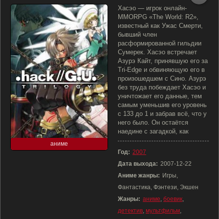
Хасэо — игрок онлайн-
MMORPG «The World: R2»,
известный как Ужас Смерти,
бывший член
расформированной гильдии
Сумерек. Хасэо встречает
Азурэ Кайт, принявшую его за
Tri-Edge и обвиняющую его в
произошедшем с Сино. Азурэ
без труда побеждает Хасэо и
уничтожает его данные, тем
самым уменьшив его уровень
с 133 до 1 и забрав всё, что у
него было. Он остаётся
наедине с загадкой, как
аниме
Год:
2007
Дата выхода:
2007-12-22
Аниме жанры:
Игры,
Фантастика, Фэнтези, Экшен
Жанры:
аниме
,
боевик
,
детектив
,
мультфильм
,