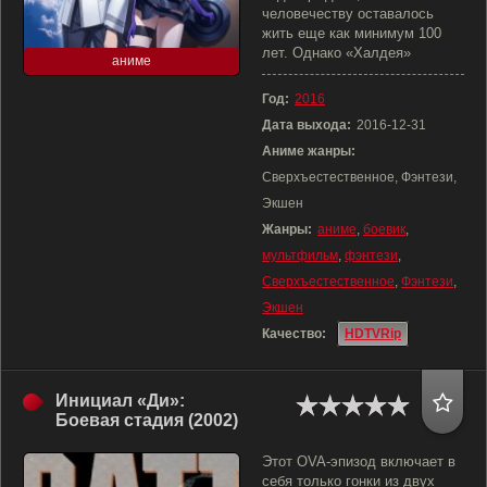
человечеству оставалось
жить еще как минимум 100
лет. Однако «Халдея»
аниме
Год:
2016
Дата выхода:
2016-12-31
Аниме жанры:
Сверхъестественное, Фэнтези,
Экшен
Жанры:
аниме
,
боевик
,
мультфильм
,
фэнтези
,
Сверхъестественное
,
Фэнтези
,
Экшен
Качество:
HDTVRip
Инициал «Ди»:
Боевая стадия (2002)
Этот OVA-эпизод включает в
себя только гонки из двух