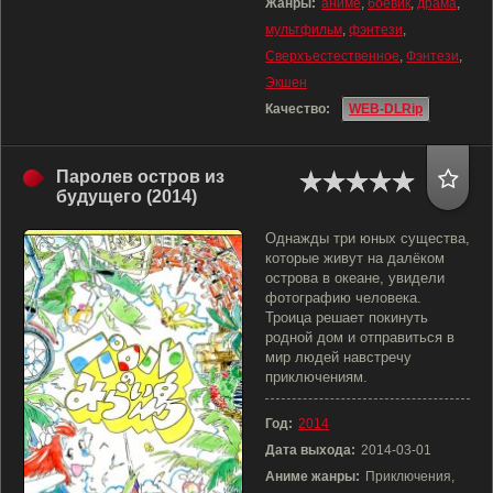
Жанры:
аниме
,
боевик
,
драма
,
мультфильм
,
фэнтези
,
Сверхъестественное
,
Фэнтези
,
Экшен
Качество:
WEB-DLRip
Паролев остров из
будущего (2014)
Однажды три юных существа,
которые живут на далёком
острова в океане, увидели
фотографию человека.
Троица решает покинуть
родной дом и отправиться в
мир людей навстречу
приключениям.
Год:
2014
Дата выхода:
2014-03-01
Аниме жанры:
Приключения,