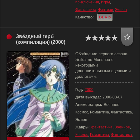
приключения
,
Игры
,
Фантастика
,
Фэнтези
,
Экшен
Качество:
BDRip
Звёздный герб
(компиляция) (2000)
Обобщение первого сезона-
Seikai no Monshou с
некоторыми
дополнительными сценами и
диалогами.
Год:
2000
Дата выхода:
2000-03-07
Аниме жанры:
Военное,
Космос, Романтика, Фантастика,
Экшен
Жанры:
фантастика
,
Военное
,
Космос
,
Романтика
,
Фантастика
,