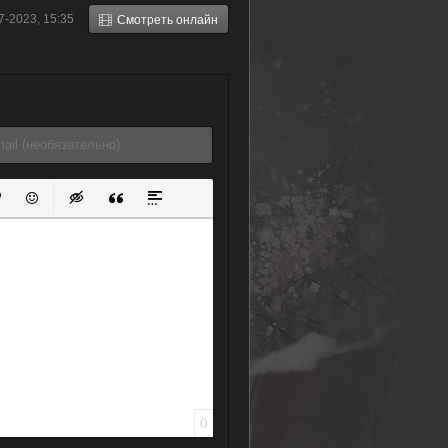
12 (2019)
Лелуш —
7-2023, 15:35
Смотреть онлайн
Император
(2018)
ок
й список
ь ссылку
тавить защищенную ссылку
Вставить смайлик
Вставка скрытого текста
Вставка цитаты
Вставка спойлера
0