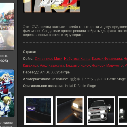
Этот OVA-эпизод включает в себя только гонки из двух предшес
фильма «». Создатели просто решили собрать для фанатов вс
перечисленных картин в одну серию.
Страна:
ность
Сейю:
Синъитиро Мики
,
Нобутоси Канна
,
Кэидзи Фудзивара
,
Н
2025)
Кавахара
,
Аяко Кавасуми
,
Такэхито Коясу
,
Ясунори Мацумото
,
М
Перевод:
AniDUB, Субтитры
Альтернативное название:
頭文字〈イニシャル〉D Battle Stage
Оригинальное название
Initial D Battle Stage
иллионе