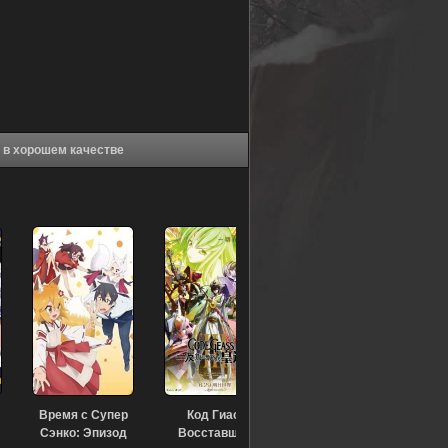
Аниме Инициал «Ди»: Боевая стадия (2002) в хорошем качестве
Время с Супер
Код Гиас:
Сэнко: Эпизод
Восставший