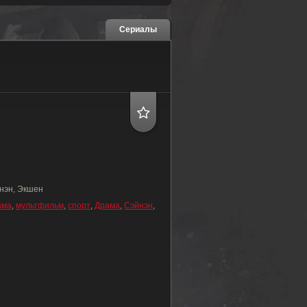
Сериалы
нэн, Экшен
ама
,
мультфильм
,
спорт
,
Драма
,
Сэйнэн
,