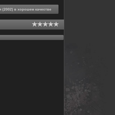
Смотреть онлайн Инициал «Ди»: Боевая стадия (2002) в хорошем качестве