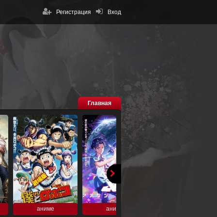
Регистрация
Вход
Главная
аниме
аниме
аниме