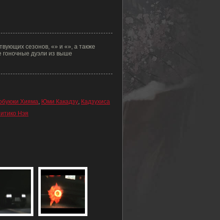
твующих сезонов, «» и «», а также
е гоночные дуэли из выше
обуюки Хияма
,
Юми Какадзу
,
Кадзухиса
итико Нэя