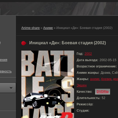
Anime-share
»
Аниме
» Инициал «Ди»: Боевая стадия (2002)
в
Инициал «Ди»: Боевая стадия (2002)
Год:
2002
ения
Дата выхода:
2002-05-15
Возрастное ограничение:
евность
Аниме жанры:
Драма, Сэй
Жанры:
аниме
,
боевик
,
др
Экшен
Качество:
DVDRip
Длительность:
52
Режиссёр:
Студия: