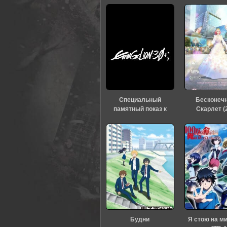
Специальный
Бесконеч
памятный показ к
Скарлет (
тридцатилетию
«Евангелиона» (2026)
Будни
Я стою на м