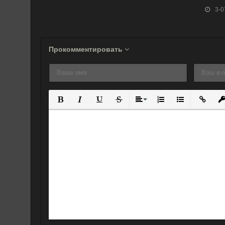
(2021)
(2008)
(2001)
3-0
Прокомментировать
Полужирный
Курсив
Подчеркнутый
Зачеркнутый
Выравнивание
Нумерованный спис
Маркированны
Вставит
Вс