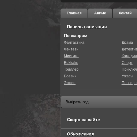
Главная
Аниме
Хентай
Панель навигации
По жанрам
Фантастика
Драма
Фэнтези
Детекти
Мистика
Комедия
Bukkake
Спорт
Триллер
Приключ
Боевик
Ужасы
Экшен
Повседн
Скоро на сайте
Обновления