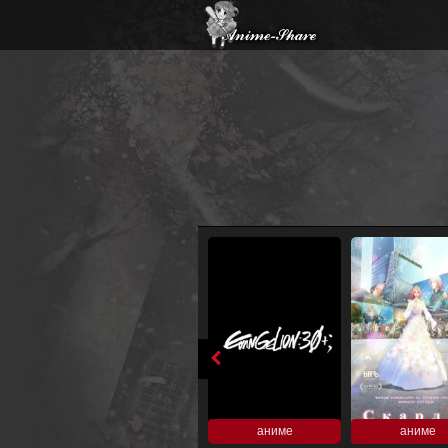
аниме
аниме