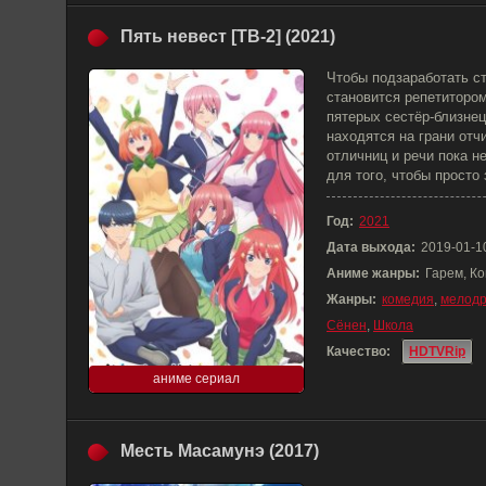
Пять невест [ТВ-2] (2021)
Чтобы подзаработать с
становится репетиторо
пятерых сестёр-близнец
находятся на грани отч
отличниц и речи пока н
для того, чтобы просто
Год:
2021
Дата выхода:
2019-01-1
Аниме жанры:
Гарем, К
Жанры:
комедия
,
мелод
Сёнен
,
Школа
Качество:
HDTVRip
аниме сериал
Месть Масамунэ (2017)