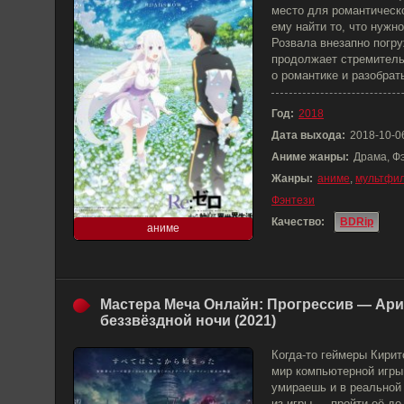
место для романтическ
ему найти то, что нужн
Розвала внезапно погру
продолжает стремитель
о романтике и разобрат
Год:
2018
Дата выхода:
2018-10-0
Аниме жанры:
Драма, Ф
Жанры:
аниме
,
мультфи
Фэнтези
Качество:
BDRip
аниме
Мастера Меча Онлайн: Прогрессив — Ари
беззвёздной ночи (2021)
Когда-то геймеры Кирит
мир компьютерной игры S
умираешь и в реальной
из игры — пройти её до