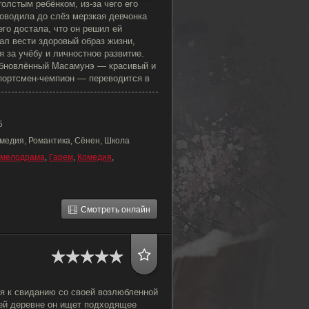
лстым ребёнком, из-за чего его
оводила до слёз мерзкая девчонка
его достала, что он решил ей
ал вести здоровый образ жизни,
я за учёбу и личностное развитие.
обновлённый Масамунэ — красивый и
портсмен-чемпион — переводится в
5
омедия, Романтика, Сёнен, Школа
мелодрама
,
Гарем
,
Комедия
,
Смотреть онлайн
ся к свиданию со своей возлюбленной
ей деревне он ищет подходящее