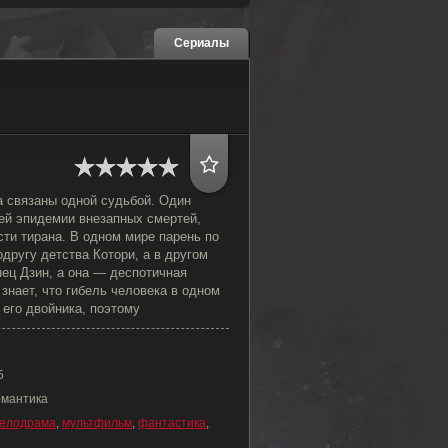
Сериалы
 связаны одной судьбой. Один
ей эпидемии внезапных смертей,
сти тирана. В одном мире парень по
другу детства Котори, а в другом
нец Дзин, а она — деспотичная
 знает, что гибель человека в одном
 его двойника, поэтому
5
омантика
елодрама
,
мультфильм
,
фантастика
,