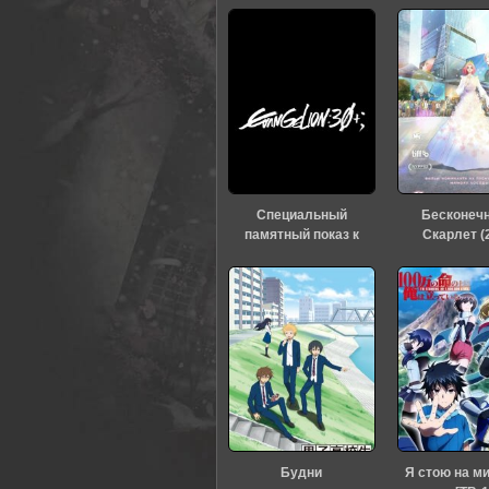
0
1
2
3
4
5
Специальный
Бесконеч
памятный показ к
Скарлет (
тридцатилетию
«Евангелиона» (2026)
Будни
Я стою на м