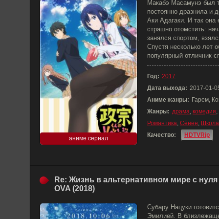
Макабэ Масамунэ был то
постоянно дразнила и д
Аки Адагаки. И так она 
страшно отомстить: нач
занялся спортом, взялс
Спустя несколько лет 
популярный отличник-с
Год:
2017
Дата выхода:
2017-01-0
Аниме жанры:
Гарем, К
Жанры:
драма
,
комедия
,
Романтика
,
Сёнен
,
Школа
Качество:
HDTVRip
аниме сериал
Re: Жизнь в альтернативном мире с нуля
OVA (2018)
Субару Нацуки готовит
Эмилией. В близлежащ