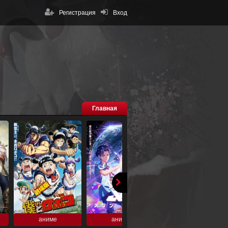
Регистрация
Вход
Главная
аниме
аниме
аниме