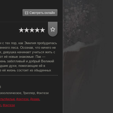
Смотреть онлайн
 с тех пор, как Эмилия пробудилась
енного леса. Осознав, что ничего не
, девушка начинает учиться жить с
ют её новые знакомые: Пак —
очень заботливый и добрый Великий
дшие духи, помогающие ей в
е её жизнь состоит из обыденных
8
сихологическое, Триллер, Фэнтези
ультфильм
,
фэнтези
,
Драма
,
р
,
Фэнтези