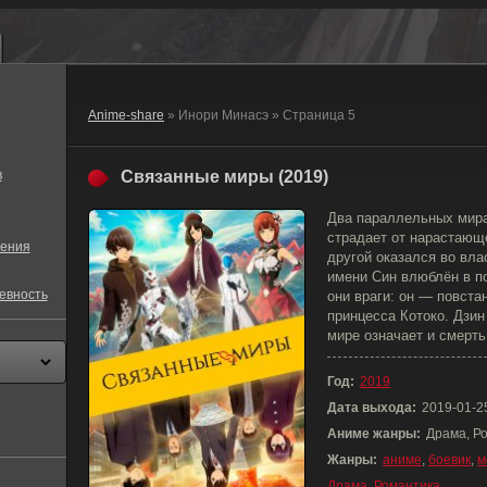
Anime-share
» Инори Минасэ » Страница 5
в
Связанные миры (2019)
Два параллельных мира
страдает от нарастающ
ения
другой оказался во вла
имени Син влюблён в по
евность
они враги: он — повста
принцесса Котоко. Дзин
мире означает и смерть
Год:
2019
Дата выхода:
2019-01-2
Аниме жанры:
Драма, Р
Жанры:
аниме
,
боевик
,
м
Драма
,
Романтика