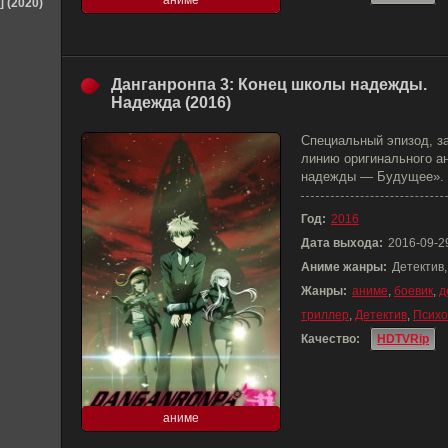
аниме
] (2020)
Данганронпа 3: Конец школы надежды.
Надежда (2016)
Специальный эпизод, 
линию оригинального а
надежды — Будущее».
Год:
2016
Дата выхода:
2016-09-2
Аниме жанры:
Детектив
Жанры:
аниме
,
боевик
,
д
триллер
,
Детектив
,
Психо
Качество:
HDTVRip
аниме