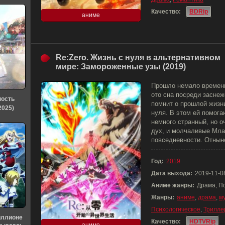
Качество:
BDRip
аниме
Re:Zero. Жизнь с нуля в альтернативном
мире: Замороженные узы (2019)
Прошло немало времени
ото сна посреди заснеж
ность
помнит о прошлой жизни
2025)
нуля. В этом ей помога
немного странный, но 
дух, и молчаливые Мла
повседневности. Отнын
Год:
2019
Дата выхода:
2019-11-0
Аниме жанры:
Драма, П
Жанры:
аниме
,
драма
,
м
Психологическое
,
Трилле
иллионе
Качество:
HDTVRip