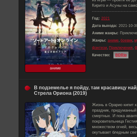
Кирито и Асуны на само
Год:
2021
Дата выхода:
2021-10-3
Аниме жанры:
Приключе
Жанры:
аниме
,
боевик
,
м
фэнтези
,
Приключения
,
Ф
Качество:
BDRip
аниме
В подземелье я пойду, там красавицу най
Стрела Ориона (2019)
Жизнь в Орарио кипит к
праздник, придуманный
смертных. И пока авант
покровительница Гести
множеством огней, вес
окутывает бледным све