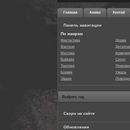
Главная
Аниме
Хентай
Панель навигации
По жанрам
Фантастика
Драма
Фэнтези
Детекти
0
1
2
3
4
5
Мистика
Комедия
Bukkake
Спорт
Триллер
Приключ
Боевик
Ужасы
Экшен
Повседн
Скоро на сайте
Обновления