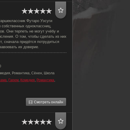
таршеклассник Футаро Уэсуги
м собственных одноклассниц,
ов. Они терпеть не могут учёбу и
исления. О том, чтобы сделать из них
ет, сначала придётся потрудиться
 завоевать их доверие.
0
омедия, Романтика, Сёнен, Школа
рама
,
Гарем
,
Комедия
,
Романтика
,
Смотреть онлайн