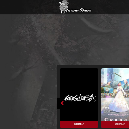
аниме
аниме