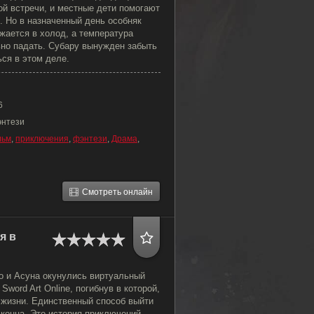
ой встречи, и местные дети помогают
о. Но в назначенный день особняк
жается в холод, а температура
но падать. Субару вынужден забыть
ься в этом деле.
6
энтези
льм
,
приключения
,
фэнтези
,
Драма
,
Смотреть онлайн
я в
о и Асуна окунулись виртуальный
word Art Online, погибнув в которой,
 жизни. Единственный способ выйти
 конца. Это история приключений