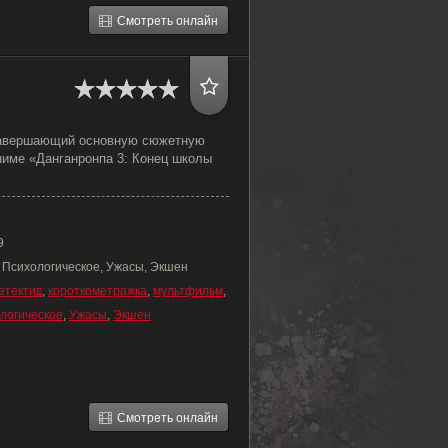
Смотреть онлайн
завершающий основную сюжетную
ниме «Данганронпа 3: Конец школы
9
, Психологическое, Ужасы, Экшен
етектив
,
короткометражка
,
мультфильм
,
логическое
,
Ужасы
,
Экшен
Смотреть онлайн