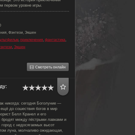
м первом уровне игры.
0
ния, Фэнтези, Экшен
ультфильм
,
приключения
,
фантастика
,
энтези
,
Экшен
Смотреть онлайн
ду:
ак никогда: сегодня Боголуние —
 ещё до сошествия богов в мир
юрист Белл Кранел и его
я бродят между пёстрыми лавками и
ь город с недосягаемых высот
том луна, молчаливо ожидающая,