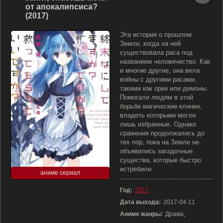
от апокалипсиса?
(2017)
Эта история о прошлом
Земли, когда на ней
существовала раса под
названием человечество. Как
и многие другие, она вела
войны с другими расами,
такими как орки или демоны.
Помогали людям в этой
борьбе магические клинки,
владеть которыми могли
лишь избранные. Однако
сражения продолжались до
тех пор, пока на Земле не
объявились загадочные
существа, которые быстро
истребили
аниме сериал
Год:
2017
Дата выхода:
2017-04-11
Аниме жанры:
Драма,