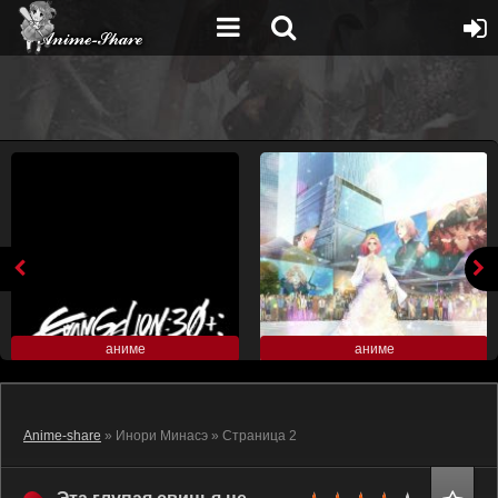
аниме
аниме
Anime-share
» Инори Минасэ » Страница 2