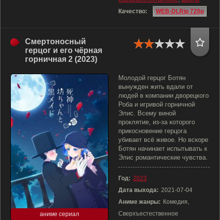
Качество:
WEB-DLRip 720p
Смертоносный
герцог и его чёрная
горничная 2 (2023)
Молодой герцог Ботян
вынужден жить вдали от
людей в компании дворецкого
Роба и игривой горничной
Элис. Всему виной
проклятие, из-за которого
прикосновение герцога
убивает всё живое. Но вскоре
Ботян начинает испытывать к
Элис романтические чувства.
Год:
2023
Дата выхода:
2021-07-04
Аниме жанры:
Комедия,
Сверхъестественное
аниме сериал