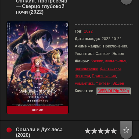
Онлайн: Прогрессив
— Скерцо глубокой
ночи (2022)
Год:
2022
Дата выхода:
2022-10-22
Аниме жанры:
Приключения,
Романтика, Фэнтези, Экшен
Жанры:
боевик
,
мультфильм
,
приключения
,
фантастика
,
фэнтези
,
Приключения
,
Романтика
,
Фэнтези
,
Экшен
Качество:
WEB-DLRip 720p
аниме
Сомали и Дух леса
(2020)