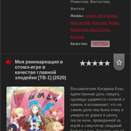
Романтика, Фантастика,
Фэнтези
Жанры:
драма
,
мелодрама
,
фантастика
,
фэнтези
,
Драма
,
Романтика
,
Фантастика
,
Фэнтези
Качество:
HDTVRip
Моя реинкарнация в
отомэ-игре в
качестве главной
злодейки [ТВ-1] (2020)
Восьмилетняя Катарина Клас,
единственная дочь герцога,
однажды ударяется головой о
камень и вспоминает, что на
самом деле она была отаку и
умерла по дороге в школу
после ночи, проведенной за
игрой в симулятор свиданий
Fortune Lover. Заметив, что её