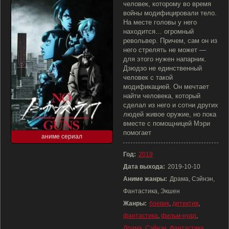
человек, которому во время
войны модифицировали тело.
На месте головы у него
находится… огромный
револьвер. Причем, сам он из
него стрелять не может —
для этого нужен напарник.
Дзюдзо не единственный
человек с такой
модификацией. Он мечтает
найти человека, который
сделал из него и сотни других
людей живое оружие, но пока
вместе с помощницей Мэри
помогает
аниме сериал
Год:
2019
Дата выхода:
2019-10-10
Аниме жанры:
Драма, Сэйнэн,
Фантастика, Экшен
Жанры:
боевик
,
детектив
,
фантастика
,
фильм-нуар
,
Драма
,
Сэйнэн
,
Фантастика
,