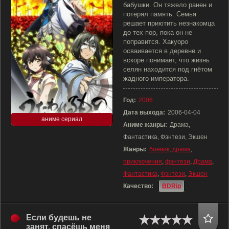
бабушки. Он тяжело ранен и
потерял память. Семья
решает приютить незнакомца
до тех пор, пока он не
поправится. Хакуоро
осваивается в деревне и
вскоре понимает, что жизнь
селян находится под гнётом
жадного императора.
Год:
2006
Дата выхода:
2006-04-04
аниме сериал
Аниме жанры:
Драма,
Фантастика, Фэнтези, Экшен
Жанры:
боевик
,
драма
,
приключения
,
фэнтези
,
Драма
,
Фантастика
,
Фэнтези
,
Экшен
Качество:
BDRip
Если будешь не
занят, спасёшь меня