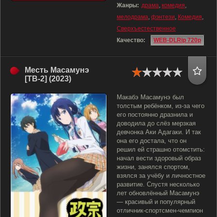
Жанры:
драма
,
комедия
,
мелодрама
,
фэнтези
,
Комедия
,
Сверхъестественное
Качество:
WEB-DLRip 720p
Месть Масамунэ
[ТВ-2] (2023)
Макабэ Масамунэ был
толстым ребёнком, из-за чего
его постоянно дразнила и
доводила до слёз мерзкая
девчонка Аки Адагаки. И так
она его достала, что он
решил ей страшно отомстить:
начал вести здоровый образ
жизни, занялся спортом,
взялся за учёбу и личностное
развитие. Спустя несколько
лет обновлённый Масамунэ
— красивый и популярный
отличник-спортсмен-чемпион