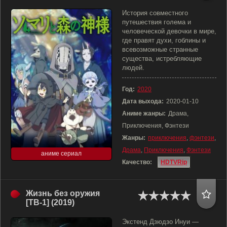
История совместного
путешествия голема и
человеческой девочки в мире,
где правят духи, гоблины и
всевозможные странные
существа, истребляющие
людей.
Год:
2020
Дата выхода:
2020-01-10
Аниме жанры:
Драма,
Приключения, Фэнтези
Жанры:
приключения
,
фэнтези
,
Драма
,
Приключения
,
Фэнтези
аниме сериал
Качество:
HDTVRip
Жизнь без оружия
[ТВ-1] (2019)
Экстенд Дзюдзо Инуи —