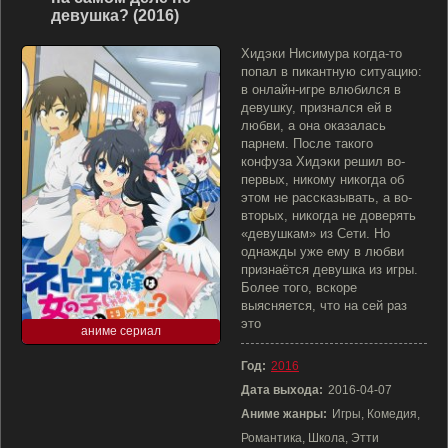
девушка? (2016)
Хидэки Нисимура когда-то
попал в пикантную ситуацию:
в онлайн-игре влюбился в
девушку, признался ей в
любви, а она оказалась
парнем. После такого
конфуза Хидэки решил во-
первых, никому никогда об
этом не рассказывать, а во-
вторых, никогда не доверять
«девушкам» из Сети. Но
однажды уже ему в любви
признаётся девушка из игры.
Более того, вскоре
выясняется, что на сей раз
это
аниме сериал
Год:
2016
Дата выхода:
2016-04-07
Аниме жанры:
Игры, Комедия,
Романтика, Школа, Этти