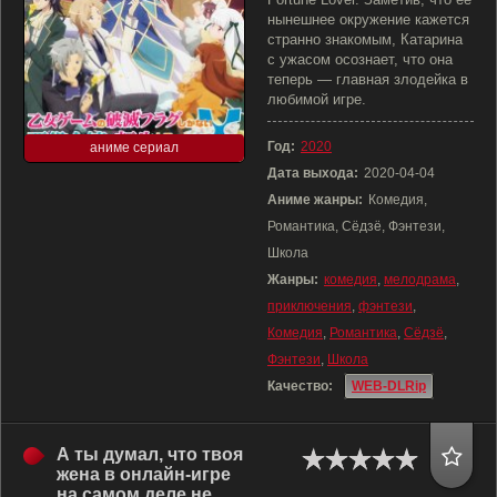
нынешнее окружение кажется
странно знакомым, Катарина
с ужасом осознает, что она
теперь — главная злодейка в
любимой игре.
Год:
2020
аниме сериал
Дата выхода:
2020-04-04
Аниме жанры:
Комедия,
Романтика, Сёдзё, Фэнтези,
Школа
Жанры:
комедия
,
мелодрама
,
приключения
,
фэнтези
,
Комедия
,
Романтика
,
Сёдзё
,
Фэнтези
,
Школа
Качество:
WEB-DLRip
А ты думал, что твоя
жена в онлайн-игре
на самом деле не