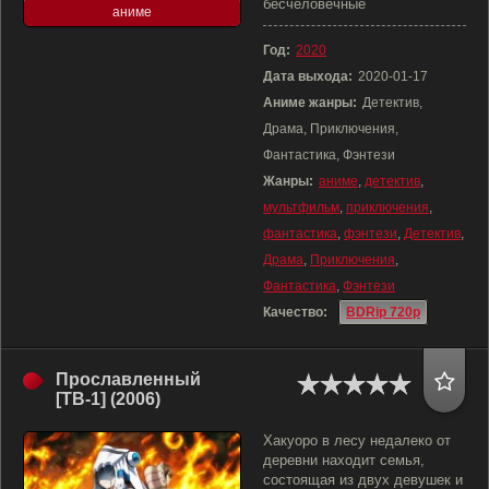
бесчеловечные
аниме
Год:
2020
Дата выхода:
2020-01-17
Аниме жанры:
Детектив,
Драма, Приключения,
Фантастика, Фэнтези
Жанры:
аниме
,
детектив
,
мультфильм
,
приключения
,
фантастика
,
фэнтези
,
Детектив
,
Драма
,
Приключения
,
Фантастика
,
Фэнтези
Качество:
BDRip 720p
Прославленный
[ТВ-1] (2006)
Хакуоро в лесу недалеко от
деревни находит семья,
состоящая из двух девушек и