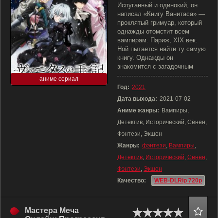
Испуганный и одинокий, он
написал «Книгу Ванитаса» —
проклятый гримуар, который
однажды отомстит всем
вампирам. Париж, XIX век.
Ной пытается найти ту самую
книгу. Однажды он
знакомится с загадочным
аниме сериал
Год:
2021
Дата выхода:
2021-07-02
Аниме жанры:
Вампиры,
Детектив, Исторический, Сёнен,
Фэнтези, Экшен
Жанры:
фэнтези
,
Вампиры
,
Детектив
,
Исторический
,
Сёнен
,
Фэнтези
,
Экшен
Качество:
WEB-DLRip 720p
Мастера Меча