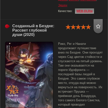
Экшен
Качество:
WEB-DLRip
Созданный в Бездне:
Рассвет глубокой
души (2020)
Рико, Рег и Нанати
продолжают путешествие
вниз по Бездне. Они проходят
через Сад цветов стойкости и
спускаются на пятый уровень.
Там они оказываются на
пороге Идофронта —
последней базы людей в
Бездне. Это самое глубокое
место, откуда ещё можно
вернуться на поверхность. Их
встречает Прушка —
приёмная дочь Бондруда,
того самого Белого Свистка,
который проводил