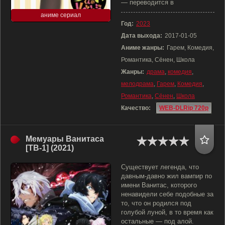
— переводится в
аниме сериал
Год:
2023
Дата выхода:
2017-01-05
Аниме жанры:
Гарем, Комедия,
Романтика, Сёнен, Школа
Жанры:
драма
,
комедия
,
мелодрама
,
Гарем
,
Комедия
,
Романтика
,
Сёнен
,
Школа
Качество:
WEB-DLRip 720p
Мемуары Ванитаса
[ТВ-1] (2021)
Существует легенда, что
давным-давно жил вампир по
имени Ванитас, которого
ненавидели себе подобные за
то, что он родился под
голубой луной, в то время как
остальные — под алой.