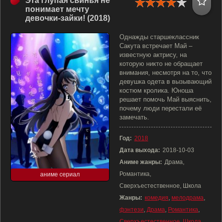
Эта глупая свинья не
понимает мечту
девочки-зайки! (2018)
Однажды старшеклассник
Сакута встречает Май –
известную актрису, на
которую никто не обращает
внимания, несмотря на то, что
девушка одета в вызывающий
костюм кролика. Юноша
решает помочь Май выяснить,
почему люди перестали её
замечать.
Год:
2018
Дата выхода:
2018-10-03
Аниме жанры:
Драма,
Романтика,
аниме сериал
Сверхъестественное, Школа
Жанры:
комедия
,
мелодрама
,
фэнтези
,
Драма
,
Романтика
,
Сверхъестественное
,
Школа