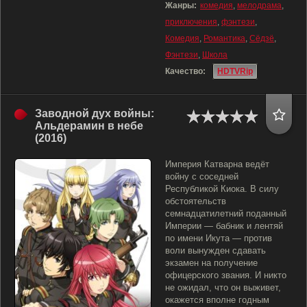
Жанры:
комедия
,
мелодрама
,
приключения
,
фэнтези
,
Комедия
,
Романтика
,
Сёдзё
,
Фэнтези
,
Школа
Качество:
HDTVRip
Заводной дух войны:
Альдерамин в небе
(2016)
Империя Катварна ведёт
войну с соседней
Республикой Киока. В силу
обстоятельств
семнадцатилетний поданный
Империи — бабник и лентяй
по имени Икута — против
воли вынужден сдавать
экзамен на получение
офицерского звания. И никто
не ожидал, что он выживет,
окажется вполне годным