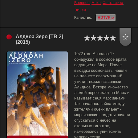
Военное
,
Меха
,
Фантастика
,
Экшен
Качество:
HDTVRip
Алдноа.Зеро [ТВ-2]
(2015)
1972 год. Апполон-17
обнаружил в космосе врата,
ведущие на Марс. После
высадки космонавты нашли
на планете сверхмощный
утилит, позже названный
Альдноа. Вскоре множество
людей переезжает на Марс и
называет себя марсианами.
Так началась война между
жителями обеих планет -
марсианские солдаты начали
спускаться с небес на
стальных гигантах,
намереваясь уничтожить
человечество.