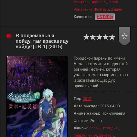
фэнтези
,
Военное
,
Гарем
,
Романтика
,
Фэнтези
,
Экшен
Качество:
HDTVRip
В подземелье я
пойду, там красавицу
найду! [ТВ-1] (2015)
Городской парень по имени
Белл знакомится с одинокой
богиней Гестией, которая
увлекает его в мир монстров
и захватывающих дух
приключений.
Год:
2015
Дата выхода:
2015-04-03
Аниме жанры:
Приключения,
Фэнтези, Экшен
Жанры:
боевик
,
комедия
,
приключения
,
фэнтези
,