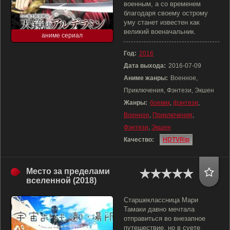
военным, а со временем
благодаря своему острому
уму станет известен как
великий военачальник.
аниме сериал
Год:
2016
Дата выхода:
2016-07-09
Аниме жанры:
Военное,
Приключения, Фэнтези, Экшен
Жанры:
боевик
,
фэнтези
,
Военное
,
Приключения
,
Фэнтези
,
Экшен
Качество:
HDTVRip
Место за пределами
вселенной (2018)
Старшеклассница Мари
Тамаки давно мечтала
отправиться во внезапное
путешествие, но в суете