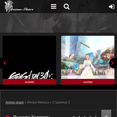
аниме
аниме
Anime-share
» Инори Минасэ » Страница 3