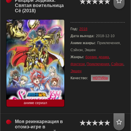
Рыцари Зодиака:
Святая воительница
Сё (2018)
Год:
2018
Дата выхода:
2018-12-10
Аниме жанры:
Приключения,
Сэйнэн, Экшен
Жанры:
боевик
,
драма
,
фэнтези
,
Приключения
,
Сэйнэн
,
Экшен
Качество:
HDTVRip
аниме сериал
Моя реинкарнация в
отомэ-игре в