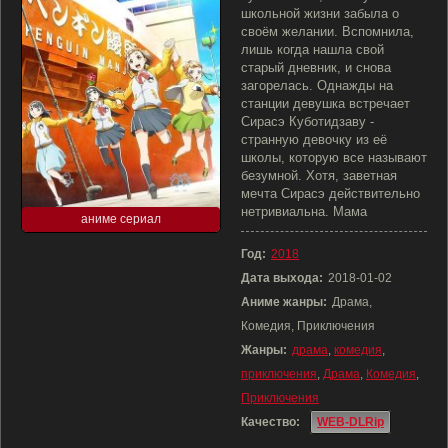
школьной жизни забыла о
своём желании. Вспомнила,
лишь когда нашла свой
старый дневник, и снова
загорелась. Однажды на
станции девушка встречает
Сирасэ Куботидзаву -
странную девочку из её
школы, которую все называют
безумной. Хотя, заветная
мечта Сирасэ действительно
нетривиальна. Мама
аниме сериал
Год:
2018
Дата выхода:
2018-01-02
Аниме жанры:
Драма,
Комедия, Приключения
Жанры:
драма
,
комедия
,
приключения
,
Драма
,
Комедия
,
Приключения
Качество:
WEB-DLRip