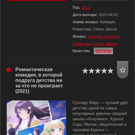
Год:
2022
Дата выхода:
2022-04-02
Аниме жанры:
Комедия,
Романтика, Сёнен, Школа
Жанры:
комедия
,
Комедия
,
Романтика
,
Сёнен
,
Школа
Качество:
HDTVRip
Романтическая
комедия, в которой
подруга детства ни
за что не проиграет
(2021)
Суэхару Мару — лучший друг
детства одной из самых
популярных девочек средней
школы «Хозумино», Курохи
Сидо. Милая, общительная и
ласковая Куроха —