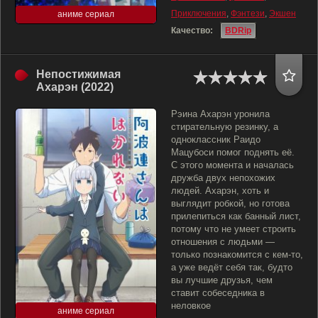
Приключения
,
Фэнтези
,
Экшен
аниме сериал
Качество:
BDRip
Непостижимая
Ахарэн (2022)
Рэина Ахарэн уронила
стирательную резинку, а
одноклассник Раидо
Мацубоси помог поднять её.
С этого момента и началась
дружба двух непохожих
людей. Ахарэн, хоть и
выглядит робкой, но готова
прилепиться как банный лист,
потому что не умеет строить
отношения с людьми —
только познакомится с кем-то,
а уже ведёт себя так, будто
вы лучшие друзья, чем
ставит собеседника в
неловкое
аниме сериал