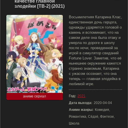
качестве главной
злодейки [ТВ-2] (2021)
Восьмилетняя Катарина Клас,
единственная дочь герцога,
однажды ударяется головой о
камень и вспоминает, что на
самом деле она была отаку и
умерла по дороге в школу
после ночи, проведенной за
игрой в симулятор свиданий
Fortune Lover. Заметив, что её
нынешнее окружение кажется
странно знакомым, Катарина
с ужасом осознает, что она
теперь — главная злодейка в
любимой игре.
Год:
2021
аниме сериал
Дата выхода:
2020-04-04
Аниме жанры:
Комедия,
Романтика, Сёдзё, Фэнтези,
Школа