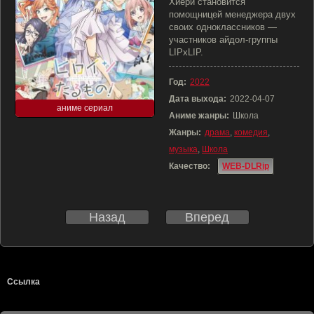
Хиёри становится
помощницей менеджера двух
своих одноклассников —
участников айдол-группы
LIPxLIP.
Год:
2022
Дата выхода:
2022-04-07
аниме сериал
Аниме жанры:
Школа
Жанры:
драма
,
комедия
,
музыка
,
Школа
Качество:
WEB-DLRip
Назад
Вперед
Ссылка