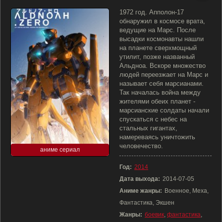
1972 год. Апполон-17
обнаружил в космосе врата,
ведущие на Марс. После
высадки космонавты нашли
на планете сверхмощный
утилит, позже названный
Альдноа. Вскоре множество
людей переезжает на Марс и
называет себя марсианами.
Так началась война между
жителями обеих планет -
марсианские солдаты начали
спускаться с небес на
стальных гигантах,
намереваясь уничтожить
человечество.
аниме сериал
Год:
2014
Дата выхода:
2014-07-05
Аниме жанры:
Военное, Меха,
Фантастика, Экшен
Жанры:
боевик
,
фантастика
,