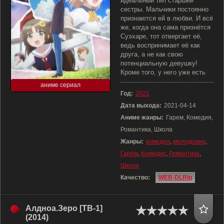
идеальный тип старшей
сестры. Мальчики постоянно
признаются ей в любви. И всё
же, когда она сама признётся
Суэхаре, тот отвергает её,
ведь воспринимает её как
друга, а не как свою
потенциальную девушку!
Кроме того, у него уже есть
аниме сериал
Год:
2021
Дата выхода:
2021-04-14
Аниме жанры:
Гарем, Комедия,
Романтика, Школа
Жанры:
комедия
,
мелодрама
,
Гарем
,
Комедия
,
Романтика
,
Школа
Качество:
WEB-DLRip
Алдноа.Зеро [ТВ-1]
(2014)