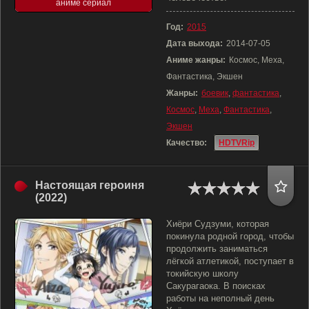
аниме сериал
Год:
2015
Дата выхода:
2014-07-05
Аниме жанры:
Космос, Меха,
Фантастика, Экшен
Жанры:
боевик
,
фантастика
,
Космос
,
Меха
,
Фантастика
,
Экшен
Качество:
HDTVRip
Настоящая героиня
(2022)
Хиёри Судзуми, которая
покинула родной город, чтобы
продолжить заниматься
лёгкой атлетикой, поступает в
токийскую школу
Сакурагаока. В поисках
работы на неполный день