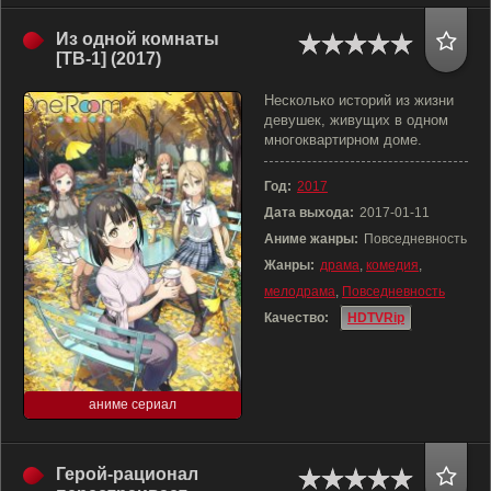
Из одной комнаты
[ТВ-1] (2017)
Несколько историй из жизни
девушек, живущих в одном
многоквартирном доме.
Год:
2017
Дата выхода:
2017-01-11
Аниме жанры:
Повседневность
Жанры:
драма
,
комедия
,
мелодрама
,
Повседневность
Качество:
HDTVRip
аниме сериал
Герой-рационал