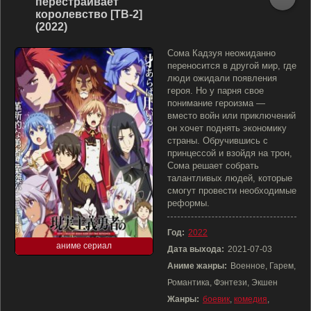
перестраивает
королевство [ТВ-2]
(2022)
Сома Кадзуя неожиданно
переносится в другой мир, где
люди ожидали появления
героя. Но у парня свое
понимание героизма —
вместо войн или приключений
он хочет поднять экономику
страны. Обручившись с
принцессой и взойдя на трон,
Сома решает собрать
талантливых людей, которые
смогут провести необходимые
реформы.
Год:
2022
аниме сериал
Дата выхода:
2021-07-03
Аниме жанры:
Военное, Гарем,
Романтика, Фэнтези, Экшен
Жанры:
боевик
,
комедия
,