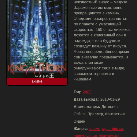
неизвестный вирус – медуза.
Заражённые им медленно
превращаются в камень.
Эпидемия распространяется
по планете с ужасающей
скоростью. 160 счастливчиков
ложатся в криогенный сон в
надежде, что в будущем
создадут вакцину от вируса.
Через неопределённое время
сон внезапно прерывается, и
«счастливчики»
обнаруживают себя в мире,
заросшем терниями и
кишащем
аниме
Год:
2009
Дата выхода:
2010-01-29
Аниме жанры:
Детектив,
Сэйнэн, Триллер, Фантастика,
Экшен
Жанры:
аниме
,
мультфильм
,
приключения
,
фантастика
,