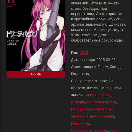
академии. Чтобы избежать
столь безрадостной
перспективы, Арате придётся
в кратчайшие сроки изучить
архивы знаменитого Единства
семи магов. А помогут ему в
этом нелёгком деле
очаровательные сокурсницы.
Год:
2015
Дата выхода:
2015-03-25
Аниме жанры:
Гарем, Комедия,
Романтика,
аниме
Сверхъестественное, Сёнен,
Фэнтези, Школа, Экшен, Этти
Жанры:
аниме
,
боевик
,
комедия
,
короткометражка
,
мелодрама
,
мультфильм
,
фэнтези
,
Гарем
,
Комедия
,
Романтика
,
Сверхъестественное
,
Сёнен
,