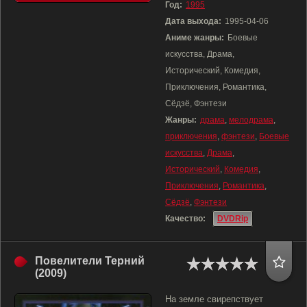
Год:
1995
Дата выхода:
1995-04-06
Аниме жанры:
Боевые
искусства, Драма,
Исторический, Комедия,
Приключения, Романтика,
Сёдзё, Фэнтези
Жанры:
драма
,
мелодрама
,
приключения
,
фэнтези
,
Боевые
искусства
,
Драма
,
Исторический
,
Комедия
,
Приключения
,
Романтика
,
Сёдзё
,
Фэнтези
Качество:
DVDRip
Повелители Терний
(2009)
На земле свирепствует