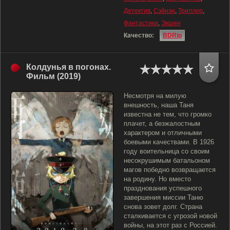
Детектив
,
Сэйнэн
,
Триллер
,
Фантастика
,
Экшен
Качество:
BDRip
Колдунья в погонах.
Фильм (2019)
Несмотря на милую
внешность, наша Таня
известна не тем, что громко
плачет, а безжалостным
характером и отличными
боевыми качествами. В 1926
году воительница со своим
несокрушимым батальоном
магов победно возвращается
на родину. Но вместо
празднования успешного
завершения миссии Таню
снова зовет долг. Страна
сталкивается с угрозой новой
войны, на этот раз с Россией.