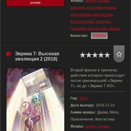
Жанры:
аниме
,
боевик
,
аниме
комедия
,
короткометражка
,
мультфильм
,
фантастика
,
Исторический
,
Комедия
,
Пародия
,
Фантастика
,
Экшен
Качество:
DVDRip
Эврика 7: Высокая
эволюция 2 (2018)
Второй фильм в трилогии,
действия которого происходят
после оригинальной «Эврики
7», но до «Эврики 7 АО».
Год:
2018
Дата выхода:
2018-11-10
Аниме жанры:
Драма, Меха,
Приключения, Фантастика
Жанры:
аниме
,
боевик
,