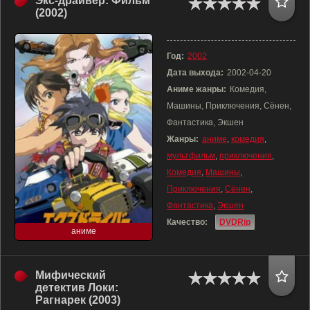
Экс-драйвер: Фильм
(2002)
Год:
2002
Дата выхода:
2002-04-20
Аниме жанры:
Комедия,
Машины, Приключения, Сёнен,
Фантастика, Экшен
Жанры:
аниме
,
комедия
,
мультфильм
,
приключения
,
Комедия
,
Машины
,
Приключения
,
Сёнен
,
Фантастика
,
Экшен
Качество:
DVDRip
аниме
Мифический
детектив Локи:
Рагнарек (2003)