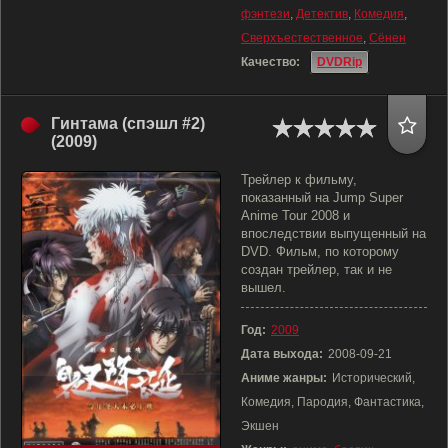
фэнтези
,
Детектив
,
Комедия
,
Сверхъестественное
,
Сёнен
Качество:
DVDRip
Гинтама (спэшл #2)
(2009)
Трейлер к фильму,
показанный на Jump Super
Anime Tour 2008 и
впоследствии выпущенный на
DVD. Фильм, по которому
создан трейлер, так и не
вышел.
Год:
2009
Дата выхода:
2008-09-21
Аниме жанры:
Исторический,
Комедия, Пародия, Фантастика,
Экшен