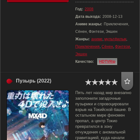
Год:
2008
Дата выхода:
2008-12-13
Аниме жанры:
Приключения,
Сёнен, Фэнтези, Экшен
Жанры:
аниме
,
мультфильм
,
Приключения
,
Сёнен
,
Фэнтези
,
Экшен
Качество:
HDTVRip
Пузырь (2022)
Пять лет назад мир внезапно
заполонили загадочные
пузырики и спровоцировали
взрыв на Токийской башне. В
остальном мире феномен
пропал, а центр Токио
превратился в зону
отчуждения с аномальной
гравитацией, куда начали