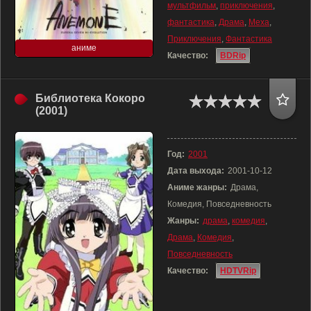
мультфильм
,
приключения
,
фантастика
,
Драма
,
Меха
,
Приключения
,
Фантастика
аниме
Качество:
BDRip
Библиотека Кокоро
(2001)
Год:
2001
Дата выхода:
2001-10-12
Аниме жанры:
Драма,
Комедия, Повседневность
Жанры:
драма
,
комедия
,
Драма
,
Комедия
,
Повседневность
Качество:
HDTVRip