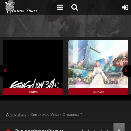
аниме
аниме
Anime-share
» Синъитиро Мики » Страница 7