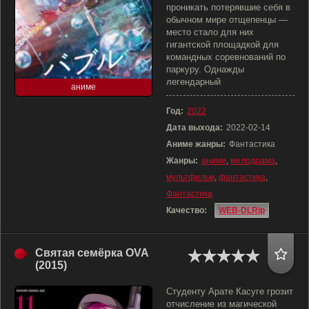
проникать потерявшие себя в
обычном мире отщепенцы —
место стало для них
гигантской площадкой для
командных соревнований по
паркуру. Однажды
легендарный
аниме
Год:
2022
Дата выхода:
2022-02-14
Аниме жанры:
Фантастика
Жанры:
аниме
,
мелодрама
,
мультфильм
,
фантастика
,
Фантастика
Качество:
WEB-DLRip
Святая семёрка OVA
(2015)
Студенту Арате Касуге грозит
отчисление из магической