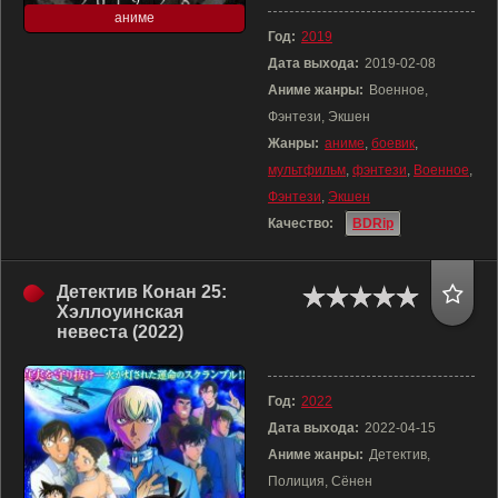
аниме
Год:
2019
Дата выхода:
2019-02-08
Аниме жанры:
Военное,
Фэнтези, Экшен
Жанры:
аниме
,
боевик
,
мультфильм
,
фэнтези
,
Военное
,
Фэнтези
,
Экшен
Качество:
BDRip
Детектив Конан 25:
Хэллоуинская
невеста (2022)
Год:
2022
Дата выхода:
2022-04-15
Аниме жанры:
Детектив,
Полиция, Сёнен