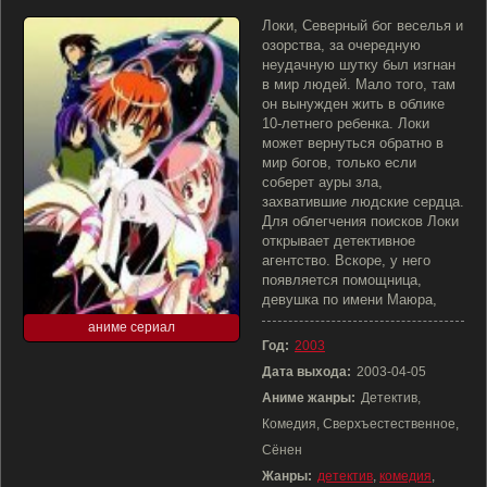
Локи, Северный бог веселья и
озорства, за очередную
неудачную шутку был изгнан
в мир людей. Мало того, там
он вынужден жить в облике
10-летнего ребенка. Локи
может вернуться обратно в
мир богов, только если
соберет ауры зла,
захватившие людские сердца.
Для облегчения поисков Локи
открывает детективное
агентство. Вскоре, у него
появляется помощница,
девушка по имени Маюра,
аниме сериал
Год:
2003
Дата выхода:
2003-04-05
Аниме жанры:
Детектив,
Комедия, Сверхъестественное,
Сёнен
Жанры:
детектив
,
комедия
,