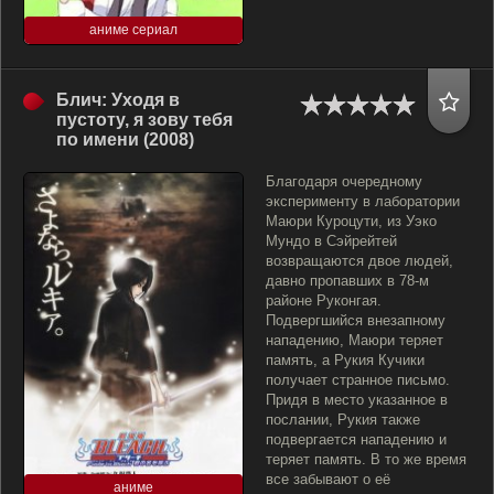
аниме сериал
Блич: Уходя в
пустоту, я зову тебя
по имени (2008)
Благодаря очередному
эксперименту в лаборатории
Маюри Куроцути, из Уэко
Мундо в Сэйрейтей
возвращаются двое людей,
давно пропавших в 78-м
районе Руконгая.
Подвергшийся внезапному
нападению, Маюри теряет
память, а Рукия Кучики
получает странное письмо.
Придя в место указанное в
послании, Рукия также
подвергается нападению и
теряет память. В то же время
все забывают о её
аниме