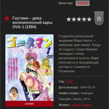
Качество:
DVDRip
Гаутама – дева
молниеносной кары
OVA-1 (1994)
Студентка религиозной
академии Мари Амати —
набожная христианка. Когда
её подругу Саори Минами
похищают члены
религиозного культа, Мари
облачается в вызывающий
костюм и становится
Готамэном.
Год:
1994
Дата выхода:
1994-05-24
Аниме жанры:
Комедия,
Пародия, Экшен, Этти
аниме
Жанры:
аниме
,
боевик
,