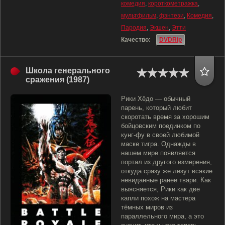
комедия
,
короткометражка
,
мультфильм
,
фэнтези
,
Комедия
,
Пародия
,
Экшен
,
Этти
Качество:
DVDRip
Школа генерального
сражения (1987)
Рики Хёдо — обычный
парень, который любит
скоротать время за хорошим
бойцовским поединком по
кунг-фу в своей любимой
маске тигра. Однажды в
нашем мире появляется
портал из другого измерения,
откуда сразу же лезут всякие
невиданные ранее твари. Как
выясняется, Рики как две
капли похож на мастера
тёмных миров из
параллельного мира, а это