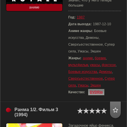
значит, что у него теперь
большие
аниме
Год:
1987
Дата выхода:
1987-12-10
Аниме жанры:
Боевые
искусства, Демоны,
Сверхъестественное, Супер
сила, Ужасы, Экшен
Жанры:
аниме
,
боевик
,
мультфильм
,
ужасы
,
фэнтези
,
Боевые искусства
,
Демоны
,
Сверхъестественное
,
Супер
сила
,
Ужасы
,
Экшен
Качество:
DVDRip
Ранма 1/2. Фильм 3
(1994)
Загадочное яйцо феникса.