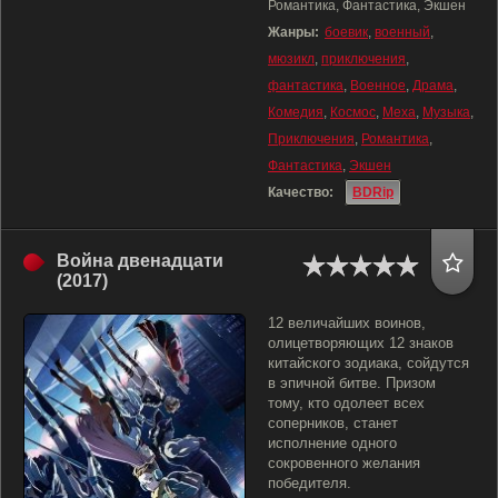
Романтика, Фантастика, Экшен
Жанры:
боевик
,
военный
,
мюзикл
,
приключения
,
фантастика
,
Военное
,
Драма
,
Комедия
,
Космос
,
Меха
,
Музыка
,
Приключения
,
Романтика
,
Фантастика
,
Экшен
Качество:
BDRip
Война двенадцати
(2017)
12 величайших воинов,
олицетворяющих 12 знаков
китайского зодиака, сойдутся
в эпичной битве. Призом
тому, кто одолеет всех
соперников, станет
исполнение одного
сокровенного желания
победителя.