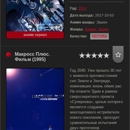
Год:
2017
Дата выхода:
2017-10-03
Аниме жанры:
Экшен
Жанры:
боевик
,
Экшен
аниме сериал
Качество:
HDTVRip
Макросс Плюс.
Фильм (1995)
Год 2040. Уже прошло 30 лет
с момента противостояния
сил Земли и Зентреди,
изменивших жизнь обеих рас.
На планете Эдем в рамках
сверхсекретного проекта
«Супернова», целью которого
является создание
многоцелевого истребителя
нового поколения, проходят
сравнительные испытания
двух прототипов