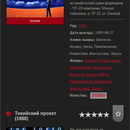
истребителей-трансформеров
- YF-19 компании Shinsei
Industries и YF-21 от General
аниме
Год:
1995
Дата выхода:
1995-08-27
Аниме жанры:
Военное,
Космос, Меха, Приключения,
Романтика, Фантастика, Экшен
Жанры:
аниме
,
боевик
,
драма
,
мультфильм
,
фантастика
,
Военное
,
Космос
,
Меха
,
Приключения
,
Романтика
,
Фантастика
,
Экшен
Качество:
DVDRip
Токийский проект
(1988)
На рок-концерте от