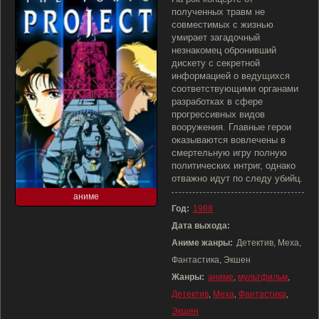
полученных травм не
совместимых с жизнью
умирает загадочный
незнакомец обронивший
дискету с секретной
информацией о ведущихся
соответствующими органами
разработках в сфере
прогрессивных видов
вооружения. Главные герои
оказываются вовлечены в
смертельную игру полную
политических интриг, однако
отважно идут по следу убийц.
аниме
Год:
1988
Дата выхода:
Аниме жанры:
Детектив, Меха,
Фантастика, Экшен
Жанры:
аниме
,
мультфильм
,
Детектив
,
Меха
,
Фантастика
,
Экшен