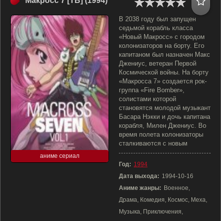
Макросс 7 [ТВ] (1994)
В 2038 году был запущен
седьмой корабль класса
«Новый Макросс» с городом
колонизаторов на борту. Его
капитаном был назначен Макс
Джениус, ветеран Первой
Космической войны. На борту
«Макросса 7» создается рок-
группа «Fire Bomber»,
солистами которой
становятся молодой музыкант
Басара Нэкки и дочь капитана
корабля, Милен Джениус. Во
время полета колонизаторы
сталкиваются с новым
аниме сериал
Год:
1994
Дата выхода:
1994-10-16
Аниме жанры:
Военное,
Драма, Комедия, Космос, Меха,
Музыка, Приключения,