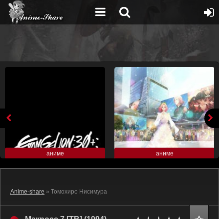
аниме
аниме
Anime-share
» Томохиро Нисимура