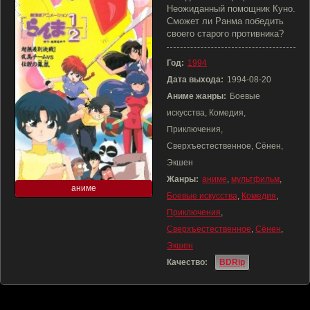
Неожиданный помощник Куно.
Сможет ли Ранма победить
своего старого противника?
Год:
1994
Дата выхода:
1994-08-20
Аниме жанры:
Боевые
искусства, Комедия,
Приключения,
Сверхъестественное, Сёнен,
Экшен
Жанры:
аниме
,
мультфильм
,
аниме
Боевые искусства
,
Комедия
,
Приключения
,
Сверхъестественное
,
Сёнен
,
Экшен
Качество:
BDRip