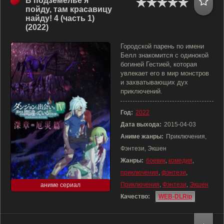
В подземелье я
пойду, там красавицу
найду! 4 (часть 1)
(2022)
Городской парень по имени
Белл знакомится с одинокой
богиней Гестией, которая
увлекает его в мир монстров
и захватывающих дух
приключений.
Год:
2022
Дата выхода:
2015-04-03
Аниме жанры:
Приключения,
Фэнтези, Экшен
Жанры:
боевик
,
комедия
,
приключения
,
фэнтези
,
Приключения
,
Фэнтези
,
Экшен
аниме сериал
Качество:
WEB-DLRip