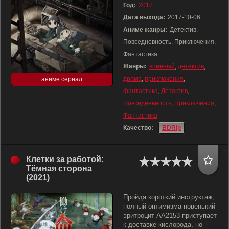
Год:
2017
Дата выхода:
2017-10-06
Аниме жанры:
Детектив,
Повседневность, Приключения,
Фантастика
Жанры:
военный
,
детектив
,
драма
,
приключения
,
аниме сериал
фантастика
,
Детектив
,
Повседневность
,
Приключения
,
Фантастика
Качество:
BDRip
Клетки за работой:
Тёмная сторона
(2021)
Пройдя короткий инструктаж,
полный оптимизма новенький
эритроцит AA2153 приступает
к доставке кислорода, но