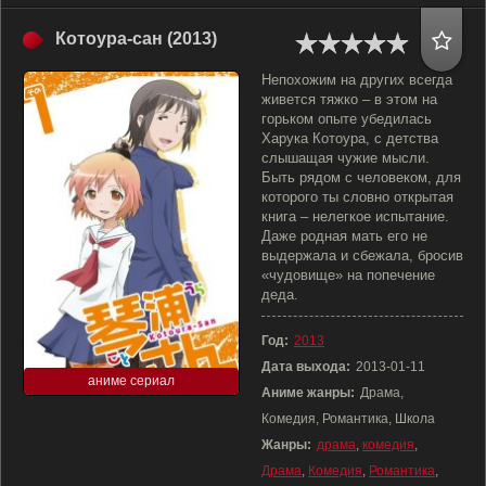
Котоура-сан (2013)
Непохожим на других всегда
живется тяжко – в этом на
горьком опыте убедилась
Харука Котоура, с детства
слышащая чужие мысли.
Быть рядом с человеком, для
которого ты словно открытая
книга – нелегкое испытание.
Даже родная мать его не
выдержала и сбежала, бросив
«чудовище» на попечение
деда.
Год:
2013
Дата выхода:
2013-01-11
аниме сериал
Аниме жанры:
Драма,
Комедия, Романтика, Школа
Жанры:
драма
,
комедия
,
Драма
,
Комедия
,
Романтика
,