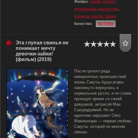
Жанры:
аниме
,
боевик
,
мультфильм
,
фантастика
,
Военное
,
Школа
,
Экшен
Качество:
HDTVRip
Эта глупая свинья не
понимает мечту
девочки-зайки!
(фильм) (2019)
После целого ряда
невероятных происшествий
жизнь Сакуты Адзусагавы
наконец-то вернулась в
нормальное русло, и он снова
проводит время со своей
девушкой, актрисой Маи
Сакурадзимой. Но их
идиллию нарушает Сёко
Макинохара — первая любовь
Сакуты, которой он многим
обязан.