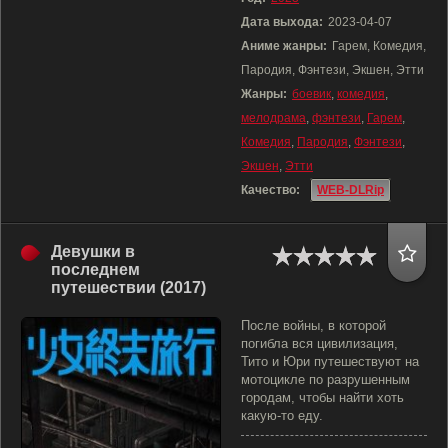
Дата выхода:
2023-04-07
Аниме жанры:
Гарем, Комедия,
Пародия, Фэнтези, Экшен, Этти
Жанры:
боевик
,
комедия
,
мелодрама
,
фэнтези
,
Гарем
,
Комедия
,
Пародия
,
Фэнтези
,
Экшен
,
Этти
Качество:
WEB-DLRip
Девушки в
последнем
путешествии (2017)
После войны, в которой
погибла вся цивилизация,
Тито и Юри путешествуют на
мотоцикле по разрушенным
городам, чтобы найти хоть
какую-то еду.