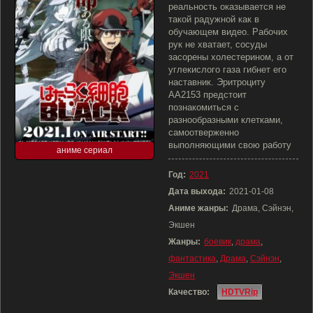
реальность оказывается не
такой радужной как в
обучающем видео. Рабочих
рук не хватает, сосуды
засорены холестерином, а от
углекислого газа гибнет его
наставник. Эритроциту
AA2153 предстоит
познакомиться с
разнообразными клетками,
самоотверженно
выполняющими свою работу
аниме сериал
Год:
2021
Дата выхода:
2021-01-08
Аниме жанры:
Драма, Сэйнэн,
Экшен
Жанры:
боевик
,
драма
,
фантастика
,
Драма
,
Сэйнэн
,
Экшен
Качество:
HDTVRip