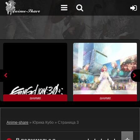
аниме
аниме
Anime-share
» Юрика Кубо » Страница 3