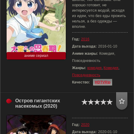
хорошо готовит, не
интересуется модой, исходя
из идеи, что без еды прожить
нельзя, а без одежды —
вполне.
Год:
2016
Дата выхода:
2016-01-10
Аниме жанры:
Комедия,
аниме сериал
Повседневность
Жанры:
комедия
,
Комедия
,
Повседневность
Качество:
HDTVRip
Остров гигантских
насекомых (2020)
Год:
2020
Дата выхода:
2020-01-10