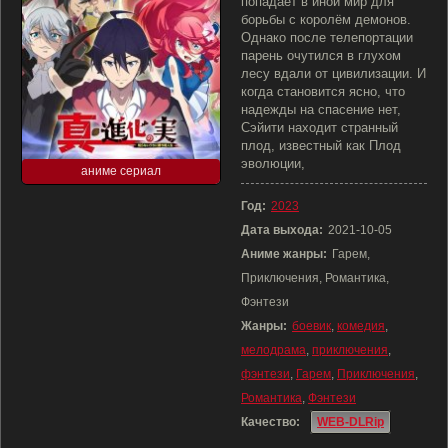
попадает в иной мир для
борьбы с королём демонов.
Однако после телепортации
парень очутился в глухом
лесу вдали от цивилизации. И
когда становится ясно, что
надежды на спасение нет,
Сэйити находит странный
плод, известный как Плод
эволюции,
аниме сериал
Год:
2023
Дата выхода:
2021-10-05
Аниме жанры:
Гарем,
Приключения, Романтика,
Фэнтези
Жанры:
боевик
,
комедия
,
мелодрама
,
приключения
,
фэнтези
,
Гарем
,
Приключения
,
Романтика
,
Фэнтези
Качество:
WEB-DLRip