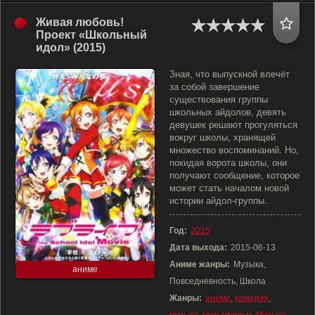
Живая любовь!
Проект «Школьный
идол» (2015)
Зная, что выпускной влечёт
за собой завершение
существования группы
школьных айдолов, девять
девушек решают прогуляться
вокруг школы, хранящей
множество воспоминаний. Но,
покидая ворота школы, они
получают сообщение, которое
может стать началом новой
истории айдол-группы.
Год:
2015
Дата выхода:
2015-06-13
Аниме жанры:
Музыка,
аниме
Повседневность, Школа
Жанры:
аниме
,
комедия
,