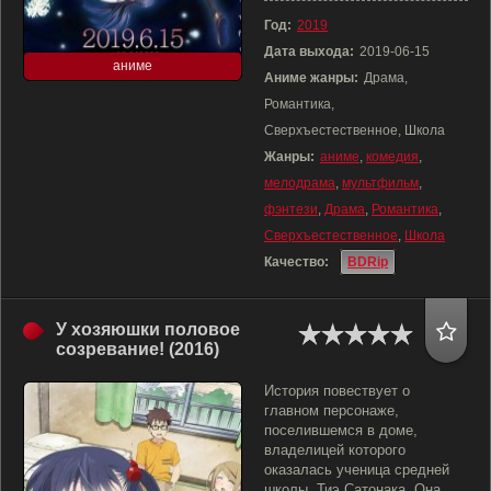
Год:
2019
Дата выхода:
2019-06-15
аниме
Аниме жанры:
Драма,
Романтика,
Сверхъестественное, Школа
Жанры:
аниме
,
комедия
,
мелодрама
,
мультфильм
,
фэнтези
,
Драма
,
Романтика
,
Сверхъестественное
,
Школа
Качество:
BDRip
У хозяюшки половое
созревание! (2016)
История повествует о
главном персонаже,
поселившемся в доме,
владелицей которого
оказалась ученица средней
школы, Тиэ Сатонака. Она