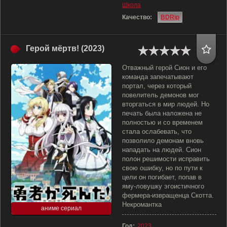
Школа
Качество:
BDRip
Герой мёртв! (2023)
Отважный герой Сион и его
команда запечатывают
портал, через который
повелитель демонов мог
вторгаться в мир людей. Но
печать была наложена не
полностью и со временем
стала ослабевать, что
позволило демонам вновь
нападать на людей. Сион
полон решимости исправить
свою ошибку, но по пути к
цели он погибает, попав в
яму-ловушку эгоистичного
фермера-извращенца Скотта.
Некромантка
аниме сериал
Год:
2023