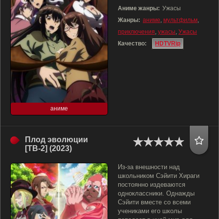
Аниме жанры:
Ужасы
Жанры:
аниме
,
мультфильм
,
приключения
,
ужасы
,
Ужасы
Качество:
HDTVRip
аниме
Плод эволюции
[ТВ-2] (2023)
Из-за внешности над
школьником Сэйити Хираги
постоянно издеваются
одноклассники. Однажды
Сэйити вместе со всеми
учениками его школы