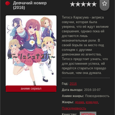
Девчачий номер
(2016)
Титосэ Карасума - актриса
озвучки, которая была
уверена, что её ждут великие
свершения, однако пока ей
достаются лишь
незначительные роли. В
своей борьбе за место под
солнцем с другими
девчонками из агентства,
Титосэ предстоит узнать, что
для достижения успеха, ей
придётся стараться гораздо
больше, чем она думала.
Год:
2016
аниме сериал
Дата выхода:
2016-10-07
Аниме жанры:
Повседневность
Жанры:
драма
,
комедия
,
Повседневность
Качество:
HDTVRip