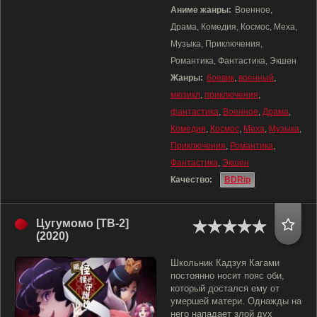
Аниме жанры:
Военное,
Драма, Комедия, Космос, Меха,
Музыка, Приключения,
Романтика, Фантастика, Экшен
Жанры:
боевик
,
военный
,
мюзикл
,
приключения
,
фантастика
,
Военное
,
Драма
,
Комедия
,
Космос
,
Меха
,
Музыка
,
Приключения
,
Романтика
,
Фантастика
,
Экшен
Качество:
BDRip
Цугумомо [ТВ-2]
(2020)
Школьник Кадзуя Кагами
постоянно носит пояс оби,
который достался ему от
умершей матери. Однажды на
него нападает злой дух