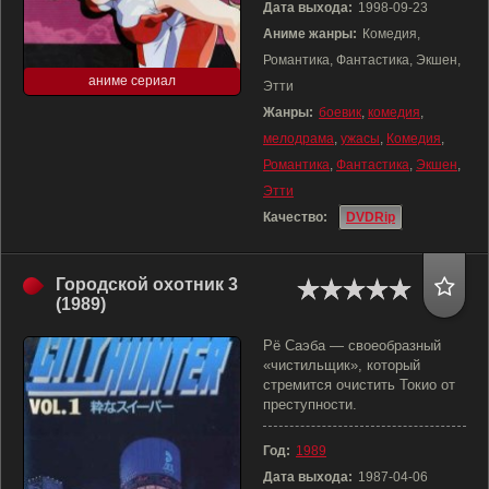
Дата выхода:
1998-09-23
Аниме жанры:
Комедия,
Романтика, Фантастика, Экшен,
аниме сериал
Этти
Жанры:
боевик
,
комедия
,
мелодрама
,
ужасы
,
Комедия
,
Романтика
,
Фантастика
,
Экшен
,
Этти
Качество:
DVDRip
Городской охотник 3
(1989)
Рё Саэба — своеобразный
«чистильщик», который
стремится очистить Токио от
преступности.
Год:
1989
Дата выхода:
1987-04-06