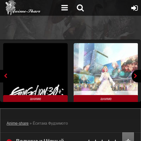
аниме
аниме
Anime-share
» Ёситака Фудзимото