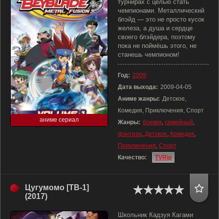
турнирах с целью стать
чемпионами. Металлический
блэйд — это не просто кусок
железа, а душа и сердце
своего блэйдера, поэтому
пока не поймёшь этого, не
станешь чемпионом!
Год:
2009
Дата выхода:
2009-04-05
Аниме жанры:
Детское,
Комедия, Приключения, Спорт
аниме сериал
Жанры:
боевик
,
семейный
,
фэнтези
,
Детское
,
Комедия
,
Приключения
,
Спорт
Качество:
TVRip
Цугумомо [ТВ-1]
(2017)
Школьник Кадзуя Кагами