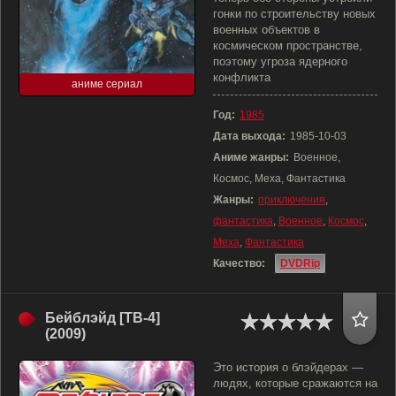
гонки по строительству новых
военных объектов в
космическом пространстве,
поэтому угроза ядерного
конфликта
аниме сериал
Год:
1985
Дата выхода:
1985-10-03
Аниме жанры:
Военное,
Космос, Меха, Фантастика
Жанры:
приключения
,
фантастика
,
Военное
,
Космос
,
Меха
,
Фантастика
Качество:
DVDRip
Бейблэйд [ТВ-4]
(2009)
Это история о блэйдерах —
людях, которые сражаются на