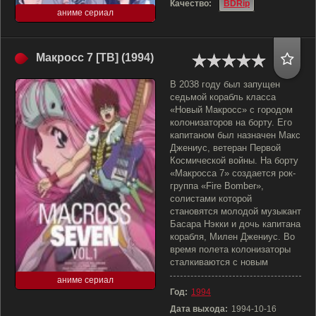
Качество:
BDRip
аниме сериал
Макросс 7 [ТВ] (1994)
В 2038 году был запущен
седьмой корабль класса
«Новый Макросс» с городом
колонизаторов на борту. Его
капитаном был назначен Макс
Джениус, ветеран Первой
Космической войны. На борту
«Макросса 7» создается рок-
группа «Fire Bomber»,
солистами которой
становятся молодой музыкант
Басара Нэкки и дочь капитана
корабля, Милен Джениус. Во
время полета колонизаторы
сталкиваются с новым
аниме сериал
Год:
1994
Дата выхода:
1994-10-16