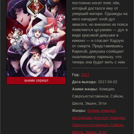
постоянно носит пояс оби,
который достался ему от
умершей матери. Однажды на
него нападает злой дух
амасоги, но внезапно из пояса
появляется цугумомо — дух в
виде красивой девушки в
кимоно — и спасает Кадзую
от смерти. Представившись
Кирихой, девушка сообщает
ошалевшему пареньку, что
теперь она будет жить с ним.
Год:
2017
аниме сериал
Дата выхода:
2017-04-02
Аниме жанры:
Комедия,
Сверхъестественное, Сэйнэн,
Школа, Экшен, Этти
Жанры:
боевик
,
комедия
,
мелодрама
,
фэнтези
,
Комедия
,
Сверхъестественное
,
Сэйнэн
,
Школа
,
Экшен
,
Этти