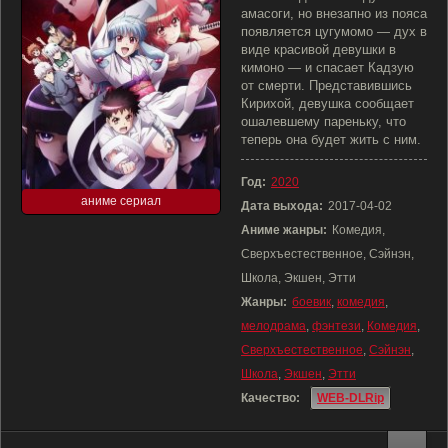
амасоги, но внезапно из пояса
появляется цугумомо — дух в
виде красивой девушки в
кимоно — и спасает Кадзую
от смерти. Представившись
Кирихой, девушка сообщает
ошалевшему пареньку, что
теперь она будет жить с ним.
Год:
2020
аниме сериал
Дата выхода:
2017-04-02
Аниме жанры:
Комедия,
Сверхъестественное, Сэйнэн,
Школа, Экшен, Этти
Жанры:
боевик
,
комедия
,
мелодрама
,
фэнтези
,
Комедия
,
Сверхъестественное
,
Сэйнэн
,
Школа
,
Экшен
,
Этти
Качество:
WEB-DLRip