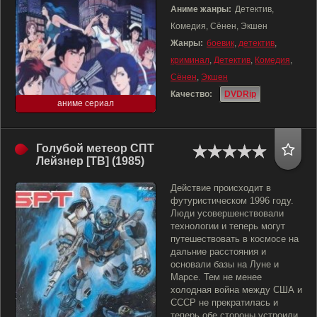
Аниме жанры:
Детектив,
Комедия, Сёнен, Экшен
Жанры:
боевик
,
детектив
,
криминал
,
Детектив
,
Комедия
,
Сёнен
,
Экшен
Качество:
DVDRip
аниме сериал
Голубой метеор СПТ
Лейзнер [ТВ] (1985)
Действие происходит в
футуристическом 1996 году.
Люди усовершенствовали
технологии и теперь могут
путешествовать в космосе на
дальние расстояния и
основали базы на Луне и
Марсе. Тем не менее
холодная война между США и
СССР не прекратилась и
теперь обе стороны устроили