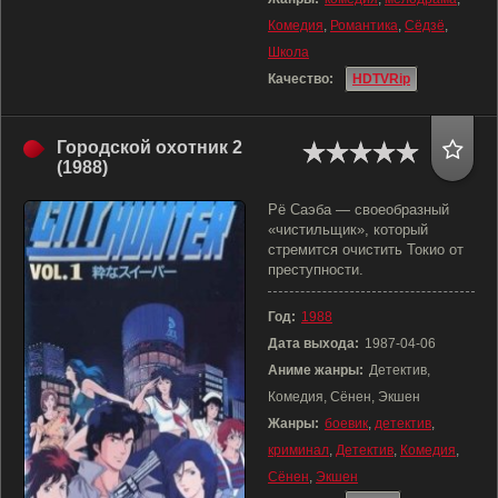
Комедия
,
Романтика
,
Сёдзё
,
Школа
Качество:
HDTVRip
Городской охотник 2
(1988)
Рё Саэба — своеобразный
«чистильщик», который
стремится очистить Токио от
преступности.
Год:
1988
Дата выхода:
1987-04-06
Аниме жанры:
Детектив,
Комедия, Сёнен, Экшен
Жанры:
боевик
,
детектив
,
криминал
,
Детектив
,
Комедия
,
Сёнен
,
Экшен