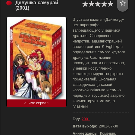
Девушка-самурай
(2001)
В уставе школы «Дэймонд»
нет параграфа,
запрещающего учащимся
драться. Совершенно
напротив, администрацией
введен рейтинг K-Fight для
определения самого крутого
драчуна. Состязания
проходят почти непрерывно;
ученики исступленно
коллекционируют портреты
победителей, школьная
«звездочка» (в самой
короткой юбчонке и самых
нарядных трусиках) азартно
комментирует матчи, а
аниме сериал
главный
Год:
2001
Дата выхода:
2001-07-30
Аниме жанры:
Комедия,