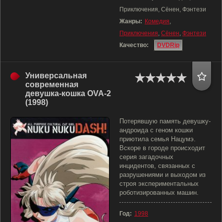
Приключения, Сёнен, Фэнтези
Жанры:
Комедия
,
Приключения
,
Сёнен
,
Фэнтези
Качество:
DVDRip
Универсальная
современная
девyшка-кошка OVA-2
(1998)
Потерявшую память девушку-
андроида с геном кошки
приютила семья Нацумэ.
Вскоре в городе происходит
серия загадочных
инцидентов, связанных с
разрушениями и выходом из
строя экспериментальных
роботизированных машин.
Год:
1998