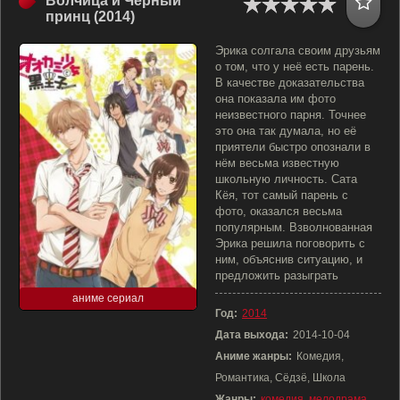
Волчица и Чёрный
принц (2014)
Эрика солгала своим друзьям
о том, что у неё есть парень.
В качестве доказательства
она показала им фото
неизвестного парня. Точнее
это она так думала, но её
приятели быстро опознали в
нём весьма известную
школьную личность. Сата
Кёя, тот самый парень с
фото, оказался весьма
популярным. Взволнованная
Эрика решила поговорить с
ним, объяснив ситуацию, и
предложить разыграть
аниме сериал
Год:
2014
Дата выхода:
2014-10-04
Аниме жанры:
Комедия,
Романтика, Сёдзё, Школа
Жанры:
комедия
,
мелодрама
,