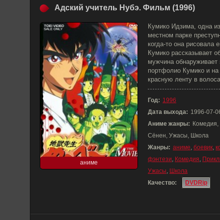
Адский учитель Нубэ. Фильм (1996)
Кумико Идзима, одна из
местном парке преступн
когда-то она рисовала 
Кумико рассказывает о
мужчина обнаруживает э
портфолио Кумико и на 
красную ленту в волос
Год:
1996
Дата выхода:
1996-07-0
Аниме жанры:
Комедия,
Сёнен, Ужасы, Школа
Жанры:
аниме
,
боевик
,
к
фэнтези
,
Комедия
,
Прикл
аниме
Ужасы
,
Школа
Качество:
DVDRip