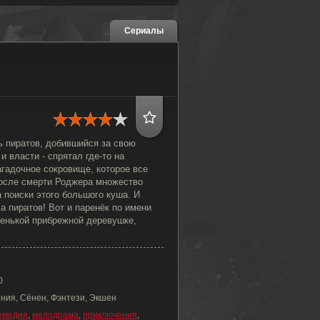
Сериалы
ь пиратов, добившийся за свою
и власти - спрятал где-то на
агадочное сокровище, которое все
осле смерти Роджера множество
 поиски этого большого куша. И
а пиратов! Вот и паренёк по имени
енькой прибрежной деревушке,
0
ния, Сёнен, Фэнтези, Экшен
омедия
,
мелодрама
,
приключения
,