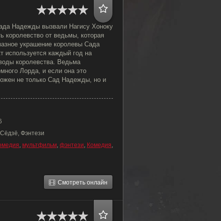
ада Надежды вызвали Нагису Хоноку
ь королевство от ведьмы, которая
мазное украшение королевы Сада
т используется каждый год на
воды королевства. Ведьма
много Лорда, и если она это
тожен не только Сад Надежды, но и
6
 Сёдзё, Фэнтези
омедия
,
мультфильм
,
фэнтези
,
Комедия
,
Смотреть онлайн