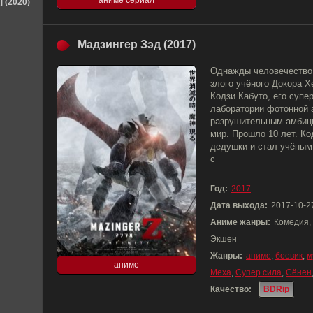
аниме сериал
] (2020)
Мадзингер Зэд (2017)
Однажды человечество о
злого учёного Докора Х
Кодзи Кабуто, его супе
лаборатории фотонной 
разрушительным амбици
мир. Прошло 10 лет. Ко
дедушки и стал учёным.
с
Год:
2017
Дата выхода:
2017-10-2
Аниме жанры:
Комедия, 
Экшен
Жанры:
аниме
,
боевик
,
м
аниме
Меха
,
Супер сила
,
Сёнен
Качество:
BDRip