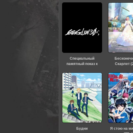
0
1
2
3
4
5
Специальный
Бесконеч
памятный показ к
Скарлет (
тридцатилетию
«Евангелиона» (2026)
Будни
Я стою на м