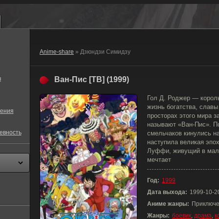
Anime-share
» Дзюндзи Симидзу
в
Ван-Пис [ТВ] (1999)
Гол Д. Роджер — корол
жизнь богатства, славы 
ения
просторах этого мира з
называют «Ван-Пис». П
евность
смельчаков кинулись на
наступила великая эпох
Луффи, живущий в мал
мечтает
Год:
1999
Дата выхода:
1999-10-2
Аниме жанры:
Приключе
Жанры:
боевик
,
драма
,
к