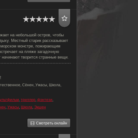
жает на небольшой остров, чтобы
дыху. Местный старик рассказывает
 морском монстре, пожирающим
встречает на пляже загадочную
г начинают творится странные вещи.
2
тественное, Сёнен, Ужасы, Школа,
ультфильм
,
триллер
,
фэнтези
,
нен
,
Ужасы
,
Школа
,
Экшен
Смотреть онлайн