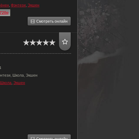
ёнен
,
Фэнтези
,
Экшен
720p
Смотреть онлайн
4
энтези, Школа, Экшен
Школа
,
Экшен