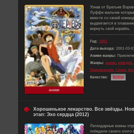
Узнав от Братьев Воров
Луффи мальчик который
вместе со своей коман
выдвигается в плавани
вернуть свой корабль.
Год:
2001
Дата выхода:
2001-03-0
Аниме жанры:
Приключе
Жанры:
аниме
,
комедия
,
Приключения
,
Сёнен
,
Фэ
Качество:
BDRip
аниме
Хорошенькое лекарство. Все звёзды. Но
этап: Эхо сердца (2012)
Легендарные воины отр
победили своего злого