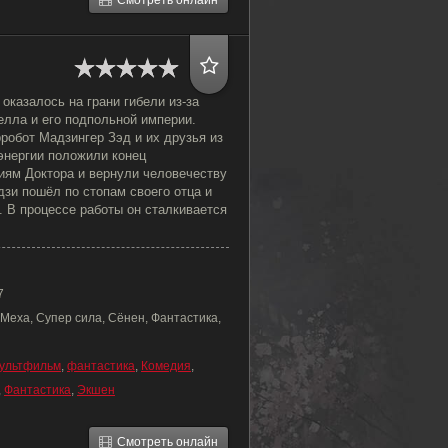
Смотреть онлайн
казалось на грани гибели из-за
елла и его подпольной империи.
рробот Мадзингер Зэд и их друзья из
энергии положили конец
ям Доктора и вернули человечеству
дзи пошёл по стопам своего отца и
 В процессе работы он сталкивается
7
Меха, Супер сила, Сёнен, Фантастика,
ультфильм
,
фантастика
,
Комедия
,
,
Фантастика
,
Экшен
Смотреть онлайн