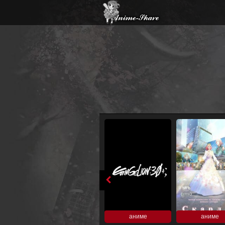
аниме
аниме