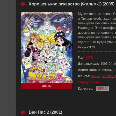
Хорошенькое лекарство (Фильм-1) (2005)
Мужественные воины С
и Хикари чтобы защитит
планирует похитить ал
Надежды. Этот артефак
церемонии пополнения 
планирует возродить Тё
сделает, то будет унич
все другие
Год:
2005
Дата выхода:
2005-04-1
Аниме жанры:
Комедия,
Жанры:
аниме
,
боевик
,
к
Сёдзё
,
Фэнтези
аниме
Качество:
BDRip
Ван Пис 2 (2001)