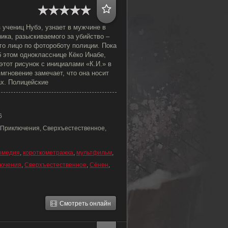
 учениц Нубэ, узнает в мужчине в
ика, разыскиваемого за убийство –
его лицо по фотороботу полиции. Пока
б этом однокласснице Кёко Инабе,
тот рисунок с инициалами «К.И.» в
мгновение замечает, что она носит
ах. Полицейские
6
 Приключения, Сверхъестественное,
омедия
,
короткометражка
,
мультфильм
,
ючения
,
Сверхъестественное
,
Сёнен
,
Смотреть онлайн