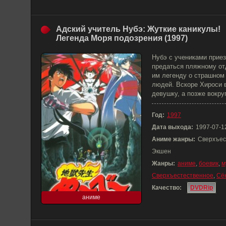
Адский учитель Нубэ: Жуткие каникулы!
Легенда Моря подозрения (1997)
Нубэ с учениками приез
предаться пляжному от
им легенду о страшном
людей. Вскоре Хироси 
девушку, а позже вокру
Год:
1997
Дата выхода:
1997-07-1
Аниме жанры:
Сверхъес
Экшен
Жанры:
аниме
,
боевик
,
м
Сверхъестественное
,
Сё
Качество:
DVDRip
аниме