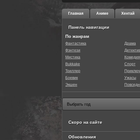
Главная
Аниме
Хентай
Панель навигации
По жанрам
Фантастика
Драма
Фэнтези
Детекти
80
1
2
3
4
5
Мистика
Комедия
Bukkake
Спорт
Триллер
Приключ
Боевик
Ужасы
Экшен
Повседн
Скоро на сайте
Обновления