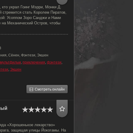
, кто украл Гоинг Мэрри, Монки Д.
 стремится стать Королем Пиратов,
дой: Усоппом Зоро Санджи и Нами
е на Механический Остров, чтобы
3
ния, Сёнен, Фэнтези, Экшен
мультфильм
,
приключения
,
фэнтези
,
нтези
,
Экшен
Смотреть онлайн
вый
яда «Хорошенькое лекарство»
 врага, защищая улицы Йокогамы. На