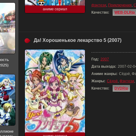
фэнтези
,
Приключения
,
С
аниме сериал
Качество:
WEB-DLRip 
Да! Хорошенькое лекарство 5 (2007)
Год:
2007
ность
2025)
Дата выхода:
2007-02-0
Аниме жанры:
Сёдзё, Ф
Жанры:
Сёдзё
,
Фэнтези
,
Качество:
DVDRip
иллионе