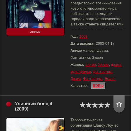
предысторию возникновения
нового иллюзорного мира,
побываете в последних
городах рода человеческого,
а также станете свидетелями
аниме
Год:
2003
Дата выхода:
2003-04-17
Аниме жанры:
Драма,
Фантастика, Экшен
Жанры:
аниме
,
боевик
,
драма
,
мультфильм
,
фантастика
,
Драма
,
Фантастика
,
Экшен
Качество:
BDRip
Уличный боец 4
(2009)
Террористическая
организация Шадоу Лоу во
главе с главным злодеем