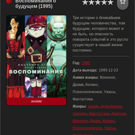
Воспоминания о
будущем (1995)
Три истории о ближайшем
будущем человечества, том
будущем, которого может и
не быть, но опасность
поворота событий в это русло
существует в нашей жизни
постоянно.
Год:
1995
Дата выхода:
1995-12-23
Аниме жанры:
Военное,
Драма, Космос,
Психологическое, Ужасы,
Фантастика
аниме
Жанры:
аниме
,
мультфильм
,
триллер
,
фантастика
,
фэнтези
,
Военное
,
Драма
,
Космос
,
Психологическое
,
Ужасы
,