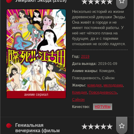
Умираю! Экода (2019)
Несколько историй из жизни
деревенской девушки Экоды.
Она живёт в городе и не
имеет постоянной работы. У
неё нет чёткого плана на
будущее, да и с парнями
отношения не особо ладятся.
Год:
2019
Дата выхода:
2019-01-09
Аниме жанры:
Комедия,
Повседневность, Сэйнэн
Жанры:
комедия
,
мелодрама
,
Комедия
,
Повседневность
,
аниме сериал
Сэйнэн
Качество:
HDTVRip
Гениальная
вечеринка (фильм