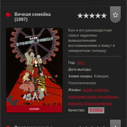
Вечная семейка
(1997)
Бен и его разношерстная
семья наделены
вымышленными
воспоминаниями и живут в
невероятном телешоу.
Год:
1997
Дата выхода:
Аниме жанры:
Комедия,
Психологическое
Жанры:
аниме
,
комедия
,
короткометражка
,
мультфильм
,
Комедия
,
Психологическое
аниме
Качество:
DVDRip