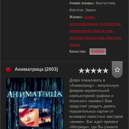
Аниме жанры:
Фантастика,
Фэнтези, Экшен
Жанры:
аниме
,
короткометражка
,
мультфильм
,
приключения
,
фантастика
,
фэнтези
,
Фантастика
,
Фэнтези
,
Экшен
Качество:
DVDRip
Аниматрица (2003)
Добро пожаловать в
«Аниматрицу» - визуальную
феерию изумительной
компьютерной графики и
японского «аниме»! Вам
предстоит увидеть девять
поразительных картин от
всемирно известных мастеров
«аниме». Вас ждет приквел
«Матрицы», где Вы узнаете