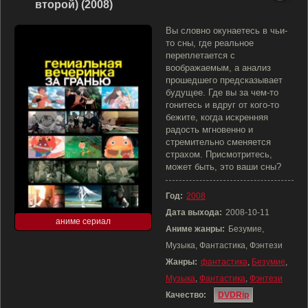
второй) (2008)
Вы словно окунаетесь в чьи-
то сны, где реальное
переплетается с
воображаемым, а анализ
прошедшего предсказывает
будущее. Где вы за чем-то
гонитесь и вдруг от кого-то
бежите, когда искренняя
радость мгновенно и
стремительно сменяется
страхом. Присмотритесь,
может быть, это ваши сны?
Год:
2008
Дата выхода:
2008-10-11
аниме сериал
Аниме жанры:
Безумие,
Музыка, Фантастика, Фэнтези
Жанры:
фантастика
,
Безумие
,
Музыка
,
Фантастика
,
Фэнтези
Качество:
DVDRip