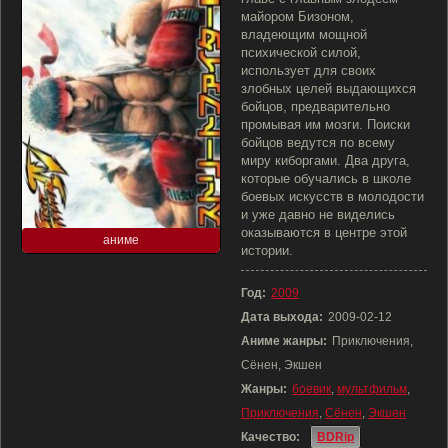
майором Бизоном,
владеющим мощной
психической силой,
использует для своих
злобных целей выдающихся
бойцов, предварительно
промывая им мозги. Поиски
бойцов ведутся по всему
миру киборгами. Два друга,
которые обучались в школе
боевых искусств в молодости
и уже давно не виделись
оказываются в центре этой
аниме
истории.
Год:
2009
Дата выхода:
2009-02-12
Аниме жанры:
Приключения,
Сёнен, Экшен
Жанры:
боевик
,
мультфильм
,
Приключения
,
Сёнен
,
Экшен
Качество:
BDRip