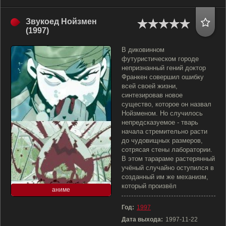
Звукоед Нойзмен
(1997)
В диковинном
футуристическом городе
непризнанный гений доктор
Франкен совершил ошибку
всей своей жизни,
синтезировав новое
существо, которое он назвал
Нойзменом. Но случилось
непредсказуемое - тварь
начала стремительно расти
до чудовищных размеров,
сотрясая стены лаборатории.
В этом тарараме растерянный
учёный случайно оступился в
созданный им же механизм,
который произвёл
аниме
Год:
1997
Дата выхода:
1997-11-22