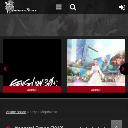
аниме
аниме
Anime-share
» Кодзи Моримото