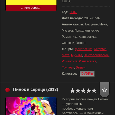
Cycle)
аниме сериал
Год:
2007
Дата выхода:
2007-07-07
Аниме жанры:
Безумие, Меха,
Музыка, Психологическое,
Романтика, Фантастика,
Фэнтези, Экшен
Жанры:
фантастика
,
Безумие
,
Меха
,
Музыка
,
Психологическое
,
Романтика
,
Фантастика
,
Фэнтези
,
Экшен
Качество:
DVDRip
Пинок в сердце (2013)
История любви между Ромео
— успешным
профессиональным
рестлером — и монахиней