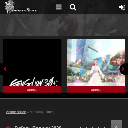
аниме
аниме
Anime-share
» Масааки Юаса