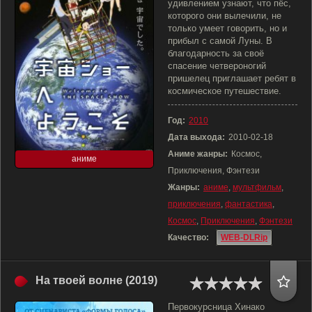
удивлением узнают, что пёс,
которого они вылечили, не
только умеет говорить, но и
прибыл с самой Луны. В
благодарность за своё
спасение четвероногий
пришелец приглашает ребят в
космическое путешествие.
Год:
2010
Дата выхода:
2010-02-18
Аниме жанры:
Космос,
аниме
Приключения, Фэнтези
Жанры:
аниме
,
мультфильм
,
приключения
,
фантастика
,
Космос
,
Приключения
,
Фэнтези
Качество:
WEB-DLRip
На твоей волне (2019)
Первокурсница Хинако