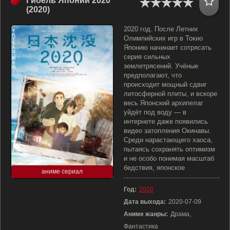
Гибель Японии 2020
(2020)
2020 год. После Летних
Олимпийских игр в Токио
Японию начинает сотрясать
серия сильных
землетрясений. Учёные
предполагают, что
происходит мощный сдвиг
литосферной плиты, и вскоре
весь Японский архипелаг
уйдёт под воду — в
интернете даже появились
видео затопления Окинавы.
Среди нарастающего хаоса,
пытаясь сохранять оптимизм
и не особо понимая масштаб
бедствия, японское
аниме сериал
Год:
2020
Дата выхода:
2020-07-09
Аниме жанры:
Драма,
Фантастика