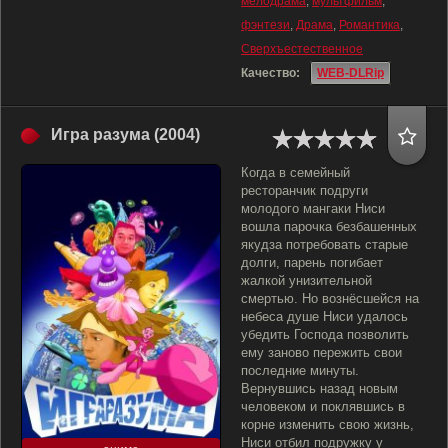
мелодрама
,
мультфильм
,
фэнтези
,
Драма
,
Романтика
,
Сверхъестественное
Качество:
WEB-DLRip
Игра разума (2004)
Когда в семейный
ресторанчик подруги
молодого мангаки Ниси
вошла парочка безбашенных
якудза потребовать старые
долги, парень погибает
жалкой унизительной
смертью. Но вознёсшейся на
небеса душе Ниси удалось
убедить Господа позволить
ему заново пережить свои
последние минуты.
Вернувшись назад новым
человеком и поклявшись в
корне изменить свою жизнь,
Ниси отбил подружку у