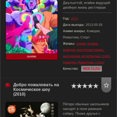
Джульеттой, втайне ведущей
двойную жизнь рестлерши.
Год:
2013
Дата выхода:
2013-05-26
Аниме жанры:
Комедия,
Романтика, Спорт
Жанры:
аниме
,
боевик
,
комедия
,
короткометражка
,
мелодрама
,
мультфильм
,
спорт
,
аниме
Комедия
,
Романтика
,
Спорт
Качество:
WEB-DLRip
Добро пожаловать на
Космическое шоу
(2010)
Пятеро обычных школьников
находят в поле раненую
собаку. Позже друзья с