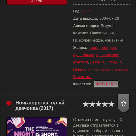
аниме
Год:
2004
Дата выхода:
2004-07-28
Аниме жанры:
Безумие,
Комедия, Приключения,
Психологическое, Романтика
Жанры:
аниме
,
комедия
,
мультфильм
,
приключения
,
фэнтези
,
Безумие
,
Комедия
,
Приключения
,
Психологическое
,
Романтика
Качество:
WEB-DLRip
Ночь коротка, гуляй,
девчонка (2017)
Отметив помолвку друзей,
девушка отправляется в
одиссею по барам ночного