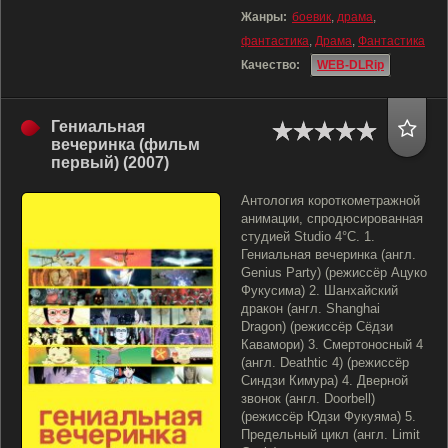
Жанры:
боевик
,
драма
,
фантастика
,
Драма
,
Фантастика
Качество:
WEB-DLRip
Гениальная
вечеринка (фильм
первый) (2007)
Антология короткометражной
анимации, спродюсированная
студией Studio 4°C. 1.
Гениальная вечеринка (англ.
Genius Party) (режиссёр Ацуко
Фукусима) 2. Шанхайский
дракон (англ. Shanghai
Dragon) (режиссёр Сёдзи
Кавамори) 3. Смертоносный 4
(англ. Deathtic 4) (режиссёр
Синдзи Кимура) 4. Дверной
звонок (англ. Doorbell)
(режиссёр Юдзи Фукуяма) 5.
Предельный цикл (англ. Limit