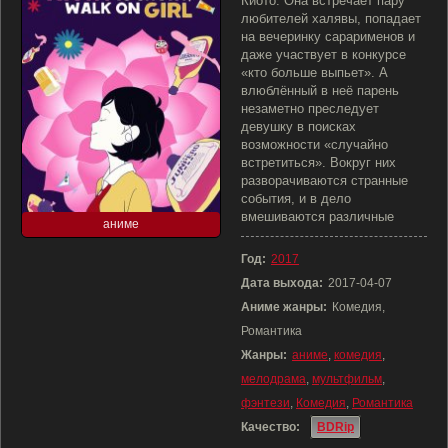
Киото. Она встречает пару
любителей халявы, попадает
на вечеринку сарарименов и
даже участвует в конкурсе
«кто больше выпьет». А
влюблённый в неё парень
незаметно преследует
девушку в поисках
возможности «случайно
встретиться». Вокруг них
разворачиваются странные
события, и в дело
вмешиваются различные
аниме
Год:
2017
Дата выхода:
2017-04-07
Аниме жанры:
Комедия,
Романтика
Жанры:
аниме
,
комедия
,
мелодрама
,
мультфильм
,
фэнтези
,
Комедия
,
Романтика
Качество:
BDRip