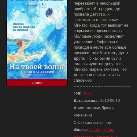
переезжает в небольшой
прибрежный городок, где
провела детство, и
знакомится с пожарным
Минато, когда тот вывозит её
с крыши во время пожара.
Молодые люди разделяют
увлечение сёрфингом и,
проводя вместе всё больше
времени, влюбляются друг в
друга. Но как бы ни были
сильны чувства девушки к
Минато, парень считает, что
должен посвятить жизнь
спасению
аниме
Год:
2019
Дата выхода:
2019-06-10
Аниме жанры:
Драма,
Романтика,
Сверхъестественное
Жанры:
аниме
,
драма
,