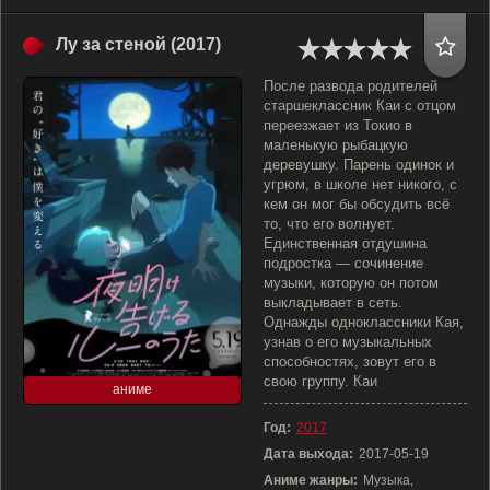
Лу за стеной (2017)
После развода родителей
старшеклассник Каи с отцом
переезжает из Токио в
маленькую рыбацкую
деревушку. Парень одинок и
угрюм, в школе нет никого, с
кем он мог бы обсудить всё
то, что его волнует.
Единственная отдушина
подростка — сочинение
музыки, которую он потом
выкладывает в сеть.
Однажды одноклассники Кая,
узнав о его музыкальных
способностях, зовут его в
свою группу. Каи
аниме
Год:
2017
Дата выхода:
2017-05-19
Аниме жанры:
Музыка,