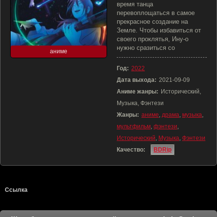
время танца
перевоплощаться в самое
прекрасное создание на
Земле. Чтобы избавиться от
своего проклятья, Ину-о
нужно сразиться со
аниме
Год:
2022
Дата выхода:
2021-09-09
Аниме жанры:
Исторический,
Музыка, Фэнтези
Жанры:
аниме
,
драма
,
музыка
,
мультфильм
,
фэнтези
,
Исторический
,
Музыка
,
Фэнтези
Качество:
BDRip
Ссылка