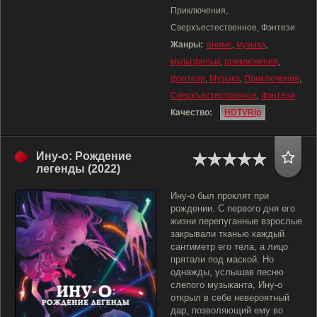
Приключения,
Сверхъестественное, Фэнтези
Жанры:
аниме
,
музыка
,
мультфильм
,
приключения
,
фэнтези
,
Музыка
,
Приключения
,
Сверхъестественное
,
Фэнтези
Качество:
HDTVRip
Ину-о: Рождение
легенды (2022)
Ину-о был проклят при
рождении. С первого дня его
жизни перепуганные взрослые
закрывали тканью каждый
сантиметр его тела, а лицо
прятали под маской. Но
однажды, услышав песню
слепого музыканта, Ину-о
открыл в себе невероятный
дар, позволяющий ему во