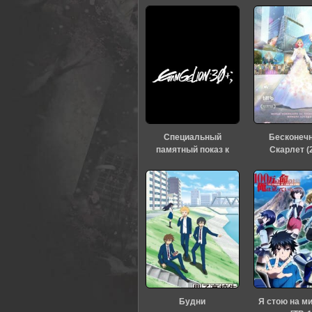
0
1
2
3
4
5
Специальный
Бесконеч
памятный показ к
Скарлет (
тридцатилетию
«Евангелиона» (2026)
Будни
Я стою на м