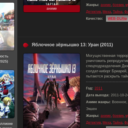
Жанры:
аниме
,
боевик
,
м
аниме
Детектив
,
Меха
,
Тайна
,
Ф
Качество:
WEB-DLRip
Яблочное зёрнышко 13: Уран (2011)
Могущественная террор
ность
уничтожить репродукти
2025)
спецподразделения Дюн
солдат-киборг Бриарей
пытаются раскрыть тай
Год:
2011
Дата выхода:
2011-10-2
Аниме жанры:
Военное, 
Экшен
Жанры:
аниме
,
боевик
,
м
Детектив
,
Меха
,
Тайна
,
Ф
иллионе