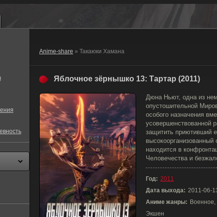
Anime-share
» Такаюки Хамана
в
Яблочное зёрнышко 13: Тартар (2011)
Дюна Ньют, одна из не
опустошительной Миров
ения
особого назначения вм
усовершенствованной р
евность
защитить приютивший е
высокоорганизованный 
находится в конфронта
Человечества и безжал
Год:
2011
Дата выхода:
2011-06-1
Аниме жанры:
Военное, 
Экшен