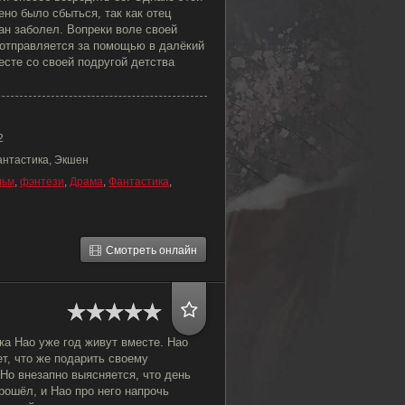
ено было сбыться, так как отец
ан заболел. Вопреки воле своей
 отправляется за помощью в далёкий
сте со своей подругой детства
2
антастика, Экшен
льм
,
фэнтези
,
Драма
,
Фантастика
,
Смотреть онлайн
ка Нао уже год живут вместе. Нао
т, что же подарить своему
Но внезапно выясняется, что день
ошёл, и Нао про него напрочь