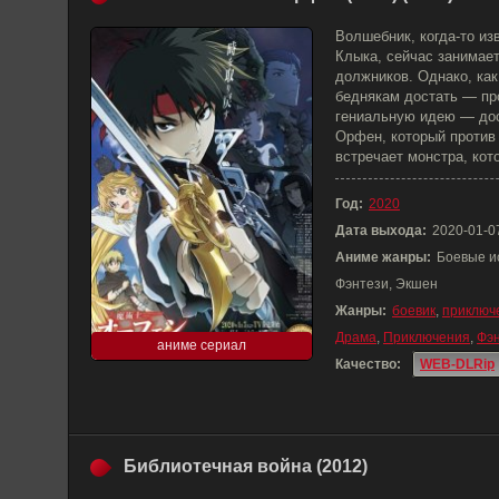
Волшебник, когда-то из
Клыка, сейчас занимает
должников. Однако, как
беднякам достать — про
гениальную идею — дос
Орфен, который против 
встречает монстра, кот
Год:
2020
Дата выхода:
2020-01-0
Аниме жанры:
Боевые и
Фэнтези, Экшен
Жанры:
боевик
,
приключ
Драма
,
Приключения
,
Фэ
аниме сериал
Качество:
WEB-DLRip
Библиотечная война (2012)