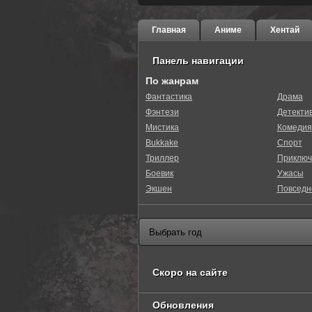
Главная
Аниме
Хентай
Панель навигации
По жанрам
Фантастика
Драма
Фэнтези
Детекти
0
1
2
3
4
5
Мистика
Комедия
Bukkake
Спорт
Триллер
Приключ
Боевик
Ужасы
Экшен
Повседн
Скоро на сайте
Обновления