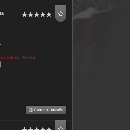
ма
1
льм
,
фэнтези
,
Фэнтези
Смотреть онлайн