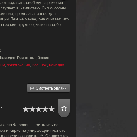
жает подавить свободу выражения
вступает в библиотеку Сил обороны
деление, предназначенное для
ации. Тем не менее, она считает, что
а гораздо труднее, чем она себе
6
 Комедия, Романтика, Экшен
льм
,
приключения
,
Военное
,
Комедия
,
Смотреть онлайн
е
и жена Флориан — остались со
ей и Кирие на умирающей планете
и способ возродить её. Однако этой