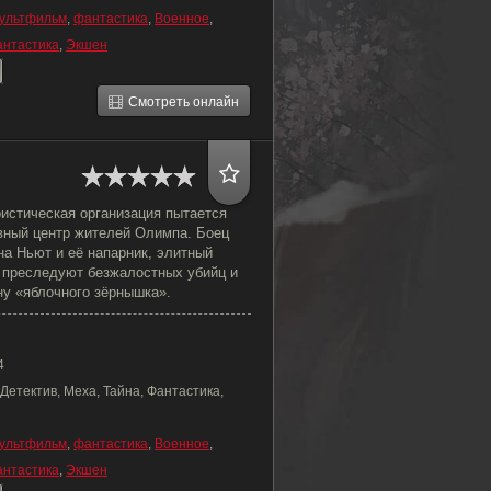
ультфильм
,
фантастика
,
Военное
,
антастика
,
Экшен
Смотреть онлайн
истическая организация пытается
вный центр жителей Олимпа. Боец
а Ньют и её напарник, элитный
, преследуют безжалостных убийц и
ну «яблочного зёрнышка».
4
Детектив, Меха, Тайна, Фантастика,
ультфильм
,
фантастика
,
Военное
,
антастика
,
Экшен