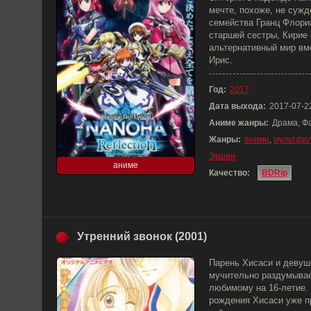
мечте, похоже, не сужд
семейства Гранц Флори
старшей сестры, Кирие
альтернативный мир вме
Ирис.
Год:
2017
Дата выхода:
2017-07-2
Аниме жанры:
Драма, Ф
Жанры:
аниме
,
мультфи
Экшен
аниме
Качество:
BDRip
Утренний звонок (2001)
Парень Хисаси и девуш
мучительно раздумывае
любимому на 16-летие. 
рождения Хисаси уже пр