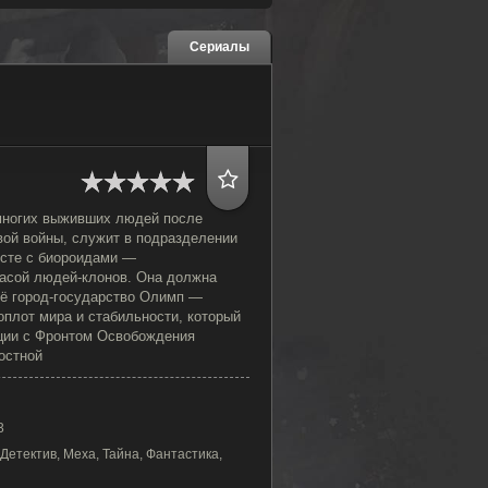
Сериалы
многих выживших людей после
ой войны, служит в подразделении
есте с биороидами —
асой людей-клонов. Она должна
ё город-государство Олимп —
оплот мира и стабильности, который
ции с Фронтом Освобождения
остной
3
Детектив, Меха, Тайна, Фантастика,