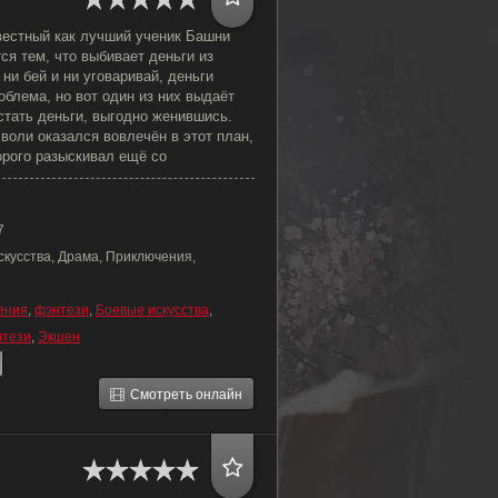
вестный как лучший ученик Башни
ся тем, что выбивает деньги из
 ни бей и ни уговаривай, деньги
блема, но вот один из них выдаёт
тать деньги, выгодно женившись.
воли оказался вовлечён в этот план,
орого разыскивал ещё со
7
скусства, Драма, Приключения,
ения
,
фэнтези
,
Боевые искусства
,
нтези
,
Экшен
Смотреть онлайн