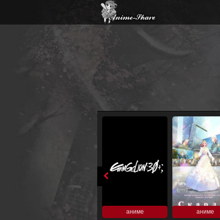
аниме
аниме