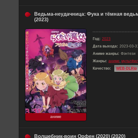
Ведьма-неудачница: Фука и тёмная ведь
(2023)
Год:
2023
Дата выхода:
2023-03-3
Аниме жанры:
Фэнтези
Жанры:
аниме
,
мультфи
Качество:
WEB-DLRip
аниме
Волшебник-воин Орфен (2020) (2020)