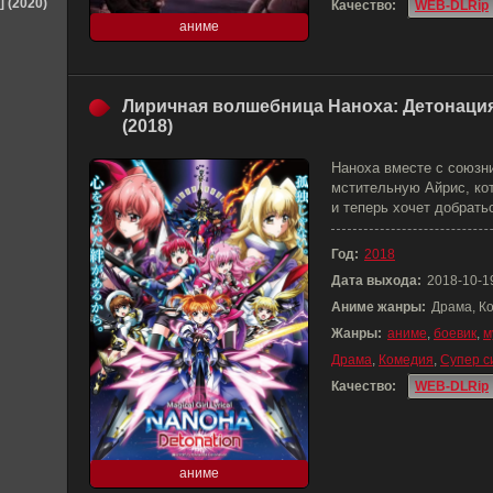
] (2020)
Качество:
WEB-DLRip
аниме
Лиричная волшебница Наноха: Детонаци
(2018)
Наноха вместе с союзн
мстительную Айрис, ко
и теперь хочет добрат
Год:
2018
Дата выхода:
2018-10-1
Аниме жанры:
Драма, К
Жанры:
аниме
,
боевик
,
м
Драма
,
Комедия
,
Супер с
Качество:
WEB-DLRip
аниме