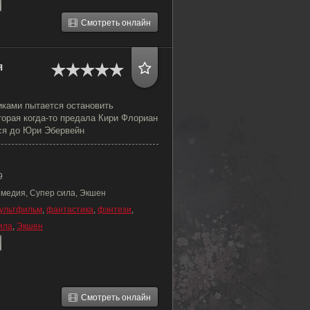
Смотреть онлайн
я
иками пытается остановить
торая когда-то предала Кири Флориан
ься до Юри Эбервейн
9
омедия, Супер сила, Экшен
ультфильм
,
фантастика
,
фэнтези
,
ила
,
Экшен
Смотреть онлайн