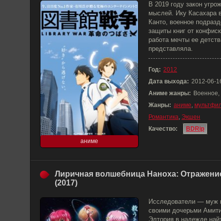
В 2019 году закон угро
мыслей. Ику Касахара 
Канто, военное подраз
защиты книг от конфиск
работа мечты ее детств
представляла.
Год:
2012
Дата выхода:
2012-06-1
Аниме жанры:
Военное,
Жанры:
аниме
,
мультфи
Романтика
,
Экшен
Качество:
BDRip
аниме
Лиричная волшебница Наноха: Отражени
(2017)
Исследователи — муж 
своими дочерьми Амити
Элтория в надежде найт