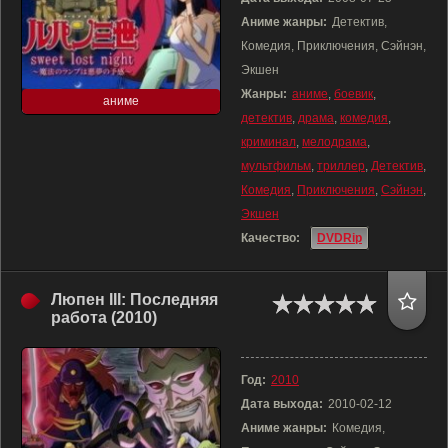
Аниме жанры:
Детектив,
Комедия, Приключения, Сэйнэн,
Экшен
Жанры:
аниме
,
боевик
,
аниме
детектив
,
драма
,
комедия
,
криминал
,
мелодрама
,
мультфильм
,
триллер
,
Детектив
,
Комедия
,
Приключения
,
Сэйнэн
,
Экшен
Качество:
DVDRip
Люпен III: Последняя
работа (2010)
Год:
2010
Дата выхода:
2010-02-12
Аниме жанры:
Комедия,