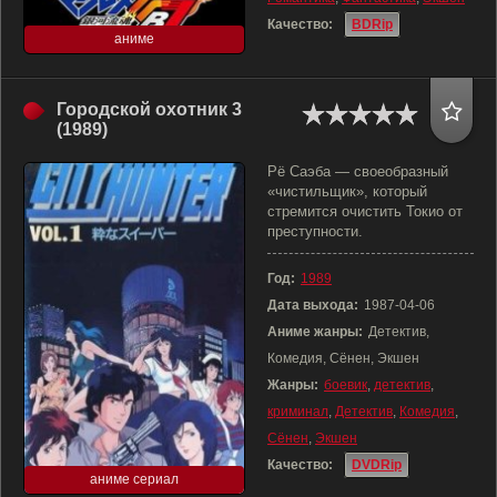
Качество:
BDRip
аниме
Городской охотник 3
(1989)
Рё Саэба — своеобразный
«чистильщик», который
стремится очистить Токио от
преступности.
Год:
1989
Дата выхода:
1987-04-06
Аниме жанры:
Детектив,
Комедия, Сёнен, Экшен
Жанры:
боевик
,
детектив
,
криминал
,
Детектив
,
Комедия
,
Сёнен
,
Экшен
Качество:
DVDRip
аниме сериал