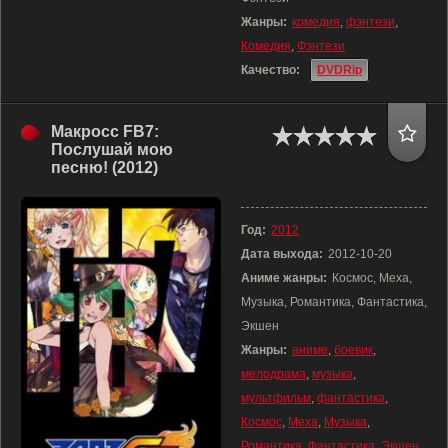
Жанры:
комедия
,
фэнтези
,
Комедия
,
Фэнтези
Качество:
DVDRip
Макросс FB7:
Послушай мою
песню! (2012)
Год:
2012
Дата выхода:
2012-10-20
Аниме жанры:
Космос, Меха,
Музыка, Романтика, Фантастика,
Экшен
Жанры:
аниме
,
боевик
,
мелодрама
,
музыка
,
мультфильм
,
фантастика
,
Космос
,
Меха
,
Музыка
,
Романтика
,
Фантастика
,
Экшен