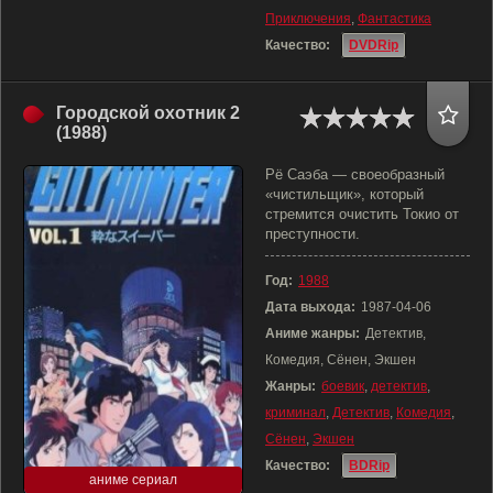
Приключения
,
Фантастика
Качество:
DVDRip
Городской охотник 2
(1988)
Рё Саэба — своеобразный
«чистильщик», который
стремится очистить Токио от
преступности.
Год:
1988
Дата выхода:
1987-04-06
Аниме жанры:
Детектив,
Комедия, Сёнен, Экшен
Жанры:
боевик
,
детектив
,
криминал
,
Детектив
,
Комедия
,
Сёнен
,
Экшен
Качество:
BDRip
аниме сериал