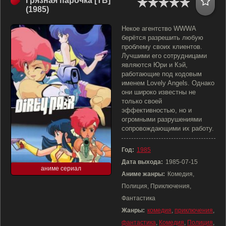
Грязная парочка [ТВ]
(1985)
Некое агентство WWWA
берётся разрешить любую
проблему своих клиентов.
Лучшими его сотрудницами
являются Юри и Кэй,
работающие под кодовым
именем Lovely Angels. Однако
они широко известны не
только своей
эффективностью, но и
огромными разрушениями
сопровождающими их работу.
Год:
1985
Дата выхода:
1985-07-15
аниме сериал
Аниме жанры:
Комедия,
Полиция, Приключения,
Фантастика
Жанры:
комедия
,
приключения
,
фантастика
,
Комедия
,
Полиция
,