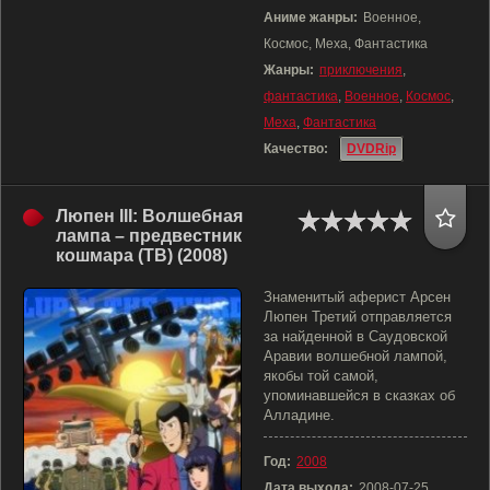
Аниме жанры:
Военное,
Космос, Меха, Фантастика
Жанры:
приключения
,
фантастика
,
Военное
,
Космос
,
Меха
,
Фантастика
Качество:
DVDRip
Люпен III: Волшебная
лампа – предвестник
кошмара (ТВ) (2008)
Знаменитый аферист Арсен
Люпен Третий отправляется
за найденной в Саудовской
Аравии волшебной лампой,
якобы той самой,
упоминавшейся в сказках об
Алладине.
Год:
2008
Дата выхода:
2008-07-25