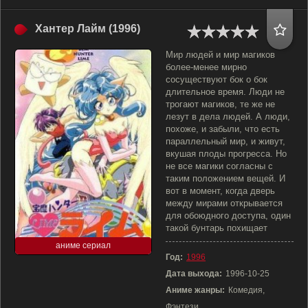
Хантер Лайм (1996)
Мир людей и мир магиков
более-менее мирно
сосуществуют бок о бок
длительное время. Люди не
трогают магиков, те же не
лезут в дела людей. А люди,
похоже, и забыли, что есть
параллельный мир, и живут,
вкушая плоды прогресса. Но
не все магики согласны с
таким положением вещей. И
вот в момент, когда дверь
между мирами открывается
для обоюдного доступа, один
такой бунтарь похищает
аниме сериал
Год:
1996
Дата выхода:
1996-10-25
Аниме жанры:
Комедия,
Фэнтези