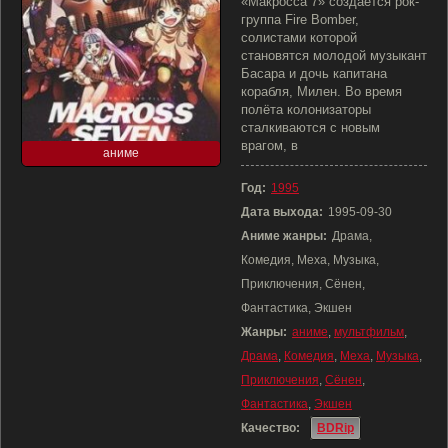
«Макросса 7» создаётся рок-
группа Fire Bomber,
солистами которой
становятся молодой музыкант
Басара и дочь капитана
корабля, Милен. Во время
полёта колонизаторы
сталкиваются с новым
врагом, в
аниме
Год:
1995
Дата выхода:
1995-09-30
Аниме жанры:
Драма,
Комедия, Меха, Музыка,
Приключения, Сёнен,
Фантастика, Экшен
Жанры:
аниме
,
мультфильм
,
Драма
,
Комедия
,
Меха
,
Музыка
,
Приключения
,
Сёнен
,
Фантастика
,
Экшен
Качество:
BDRip