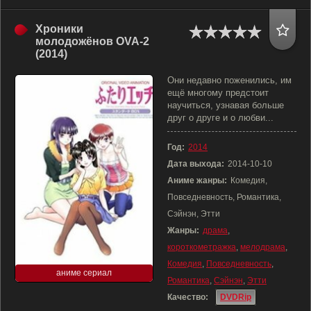
Хроники
молодожёнов OVA-2
(2014)
Они недавно поженились, им
ещё многому предстоит
научиться, узнавая больше
друг о друге и о любви...
Год:
2014
Дата выхода:
2014-10-10
Аниме жанры:
Комедия,
Повседневность, Романтика,
Сэйнэн, Этти
Жанры:
драма
,
короткометражка
,
мелодрама
,
Комедия
,
Повседневность
,
аниме сериал
Романтика
,
Сэйнэн
,
Этти
Качество:
DVDRip