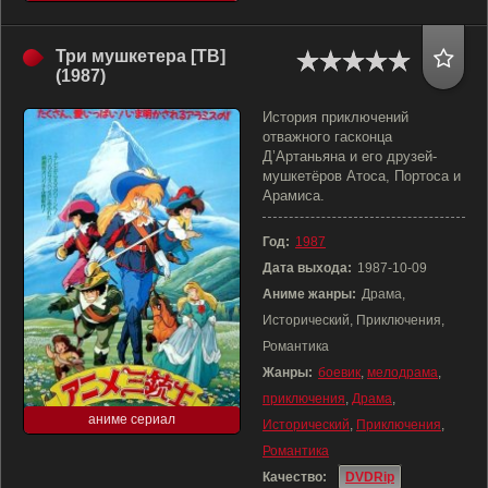
Три мушкетера [ТВ]
(1987)
История приключений
отважного гасконца
Д’Артаньяна и его друзей-
мушкетёров Атоса, Портоса и
Арамиса.
Год:
1987
Дата выхода:
1987-10-09
Аниме жанры:
Драма,
Исторический, Приключения,
Романтика
Жанры:
боевик
,
мелодрама
,
приключения
,
Драма
,
аниме сериал
Исторический
,
Приключения
,
Романтика
Качество:
DVDRip