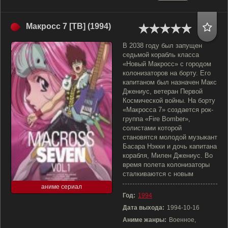
Макросс 7 [ТВ] (1994)
В 2038 году был запущен
седьмой корабль класса
«Новый Макросс» с городом
колонизаторов на борту. Его
капитаном был назначен Макс
Джениус, ветеран Первой
Космической войны. На борту
«Макросса 7» создается рок-
группа «Fire Bomber»,
солистами которой
становятся молодой музыкант
Басара Нэкки и дочь капитана
корабля, Милен Джениус. Во
время полета колонизаторы
сталкиваются с новым
аниме сериал
Год:
1994
Дата выхода:
1994-10-16
Аниме жанры:
Военное,