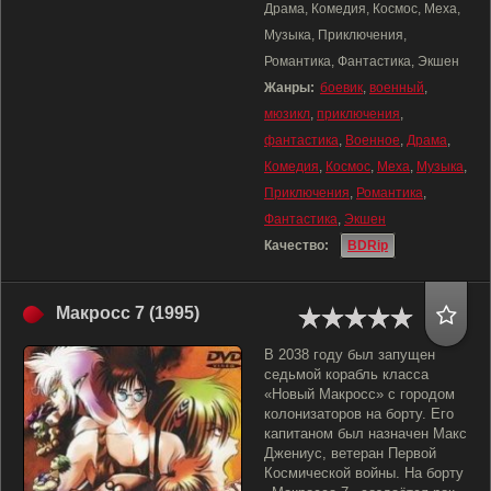
Драма, Комедия, Космос, Меха,
Музыка, Приключения,
Романтика, Фантастика, Экшен
Жанры:
боевик
,
военный
,
мюзикл
,
приключения
,
фантастика
,
Военное
,
Драма
,
Комедия
,
Космос
,
Меха
,
Музыка
,
Приключения
,
Романтика
,
Фантастика
,
Экшен
Качество:
BDRip
Макросс 7 (1995)
В 2038 году был запущен
седьмой корабль класса
«Новый Макросс» с городом
колонизаторов на борту. Его
капитаном был назначен Макс
Джениус, ветеран Первой
Космической войны. На борту