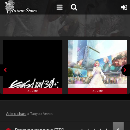
аниме
аниме
Anime-share
» Тэцуро Амино