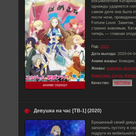
Восьмилетняя Катарина 
однажды ударяется голо
самом деле она была от
после ночи, проведенно
Fortune Lover. Заметив
странно знакомым, Ката
теперь — главная злод
Год:
2021
Дата выхода:
2020-04-0
Аниме жанры:
Комедия,
Жанры:
комедия
,
мелод
Романтика
,
Сёдзё
,
Фэнте
Качество:
HDTVRip
аниме сериал
Девушка на час [ТВ-1] (2020)
Брошенный своей девуш
заполнить пустоту в с
подруги из мобильного