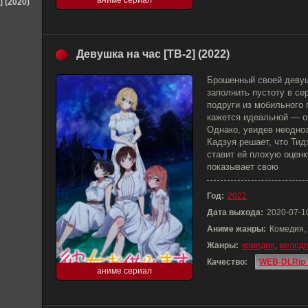
аниме сериал
] (2020)
Девушка на час [ТВ-2] (2022)
Брошенный своей девуш
заполнить пустоту в с
подруги из мобильного
кажется идеальной — он
Однако, увидев неодно
Кадзуя решает, что Тид
ставит ей плохую оцен
показывает свою
Год:
2022
Дата выхода:
2020-07-1
Аниме жанры:
Комедия,
Жанры:
комедия
,
мелод
Качество:
WEB-DLRip 
аниме сериал