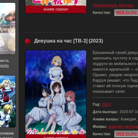
Приключения
,
Фэнтези
аниме сериал
Качество:
WEB-DLRip 
Девушка на час [ТВ-3] (2023)
Брошенный своей девуш
заполнить пустоту в с
ность
подруги из мобильного
2025)
кажется идеальной — он
Однако, увидев неодно
Кадзуя решает, что Тид
ставит ей плохую оцен
показывает свою
Год:
2023
Дата выхода:
2020-07-1
Аниме жанры:
Комедия,
Жанры:
комедия
,
мелод
иллионе
Качество:
WEB-DLRip 