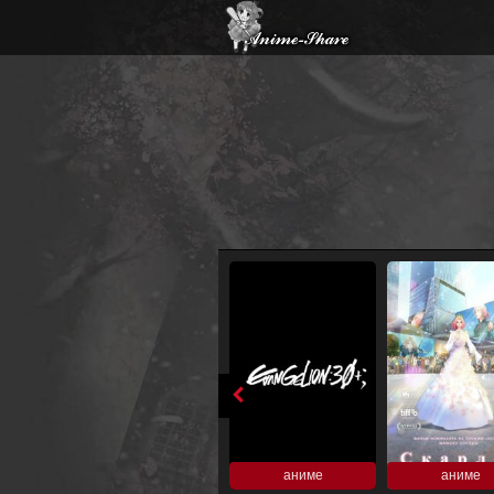
аниме
аниме