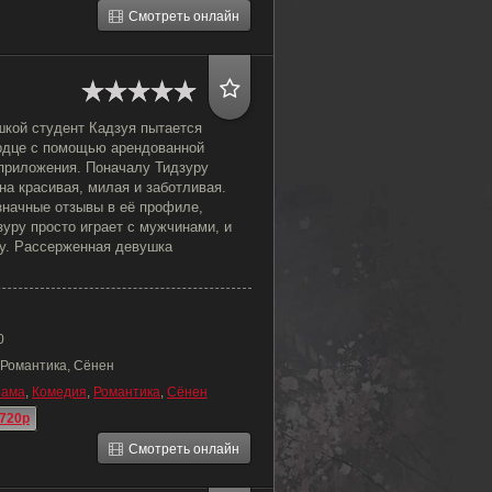
Смотреть онлайн
кой студент Кадзуя пытается
ердце с помощью арендованной
 приложения. Поначалу Тидзуру
а красивая, милая и заботливая.
значные отзывы в её профиле,
зуру просто играет с мужчинами, и
ку. Рассерженная девушка
0
 Романтика, Сёнен
рама
,
Комедия
,
Романтика
,
Сёнен
720p
Смотреть онлайн