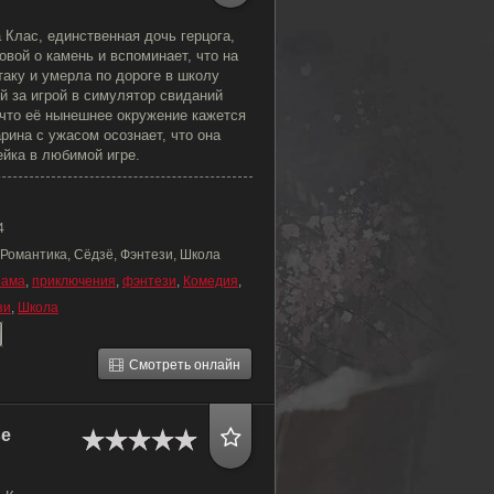
Клас, единственная дочь герцога,
вой о камень и вспоминает, что на
аку и умерла по дороге в школу
й за игрой в симулятор свиданий
, что её нынешнее окружение кажется
рина с ужасом осознает, что она
ейка в любимой игре.
4
 Романтика, Сёдзё, Фэнтези, Школа
рама
,
приключения
,
фэнтези
,
Комедия
,
зи
,
Школа
Смотреть онлайн
ве