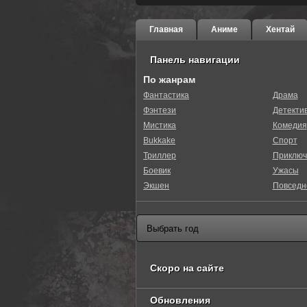
Главная
Аниме
Хентай
Панель навигации
По жанрам
Фантастика
Драма
Фэнтези
Детекти
40
1
2
3
4
5
Мистика
Комедия
Bukkake
Спорт
Триллер
Приключ
Боевик
Ужасы
Экшен
Повседн
Скоро на сайте
Обновления