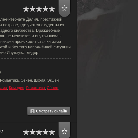
оле-интернате Далия, престижной
 острове, где учатся студенты из
падного княжества. Враждебные
ран не меняются и внутри школы —
никами происходят стычки из-за
этой и без того напряжённой ситуации
мио Инудзука, лидер
6
 Романтика, Сёнен, Школа, Экшен
рама
,
Комедия
,
Романтика
,
Сёнен
,
Смотреть онлайн
ве