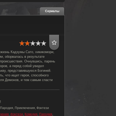
Сериалы
 жизнь Кадзумы Сато, хикикомори,
и, оборвалась в результате
 происшествия. Очнувшись, парень
доров, а перед собой увидел
кву, представившуюся Богиней.
ь, что ищет героя, способного
оля Демонов, и тем самым спасти
2
 Пародия, Приключения, Фэнтези
чения
,
фэнтези
,
Комедия
,
Пародия
,