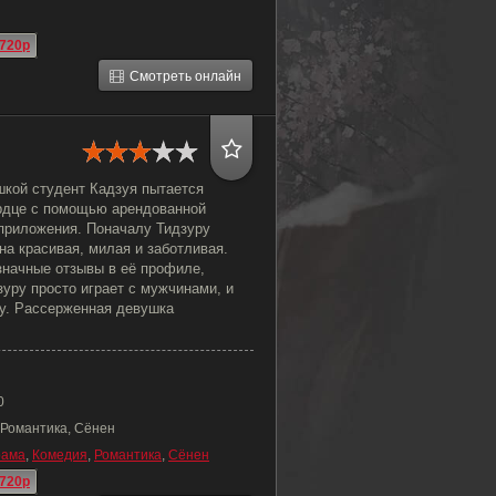
720p
Смотреть онлайн
кой студент Кадзуя пытается
ердце с помощью арендованной
 приложения. Поначалу Тидзуру
а красивая, милая и заботливая.
значные отзывы в её профиле,
зуру просто играет с мужчинами, и
ку. Рассерженная девушка
0
 Романтика, Сёнен
рама
,
Комедия
,
Романтика
,
Сёнен
720p