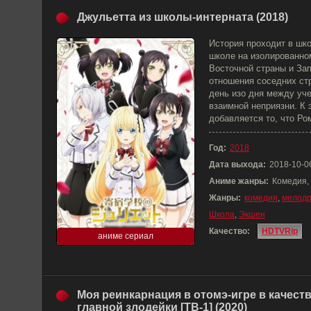
Джульетта из школы-интерната (2018)
История проходит в шк
школе на изолированном
Восточной страны и За
отношения соседних ст
день изо дня между уче
взаимной неприязни. К 
добавляется то, что Ро
Год:
2018
Дата выхода:
2018-10-0
Аниме жанры:
Комедия,
Жанры:
комедия
,
мелод
Школа
,
Экшен
Качество:
HDTVRip
аниме сериал
Моя реинкарнация в отомэ-игре в качест
главной злодейки [ТВ-1] (2020)