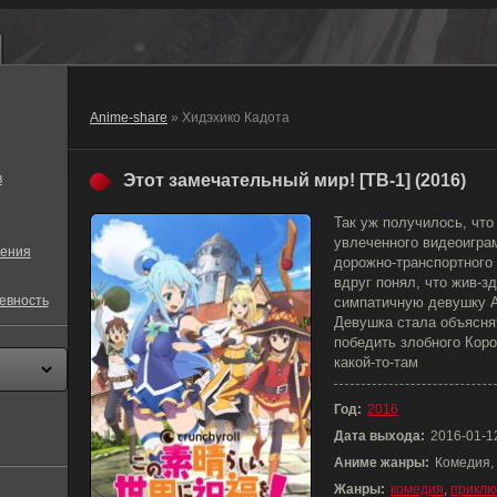
Anime-share
» Хидэхико Кадота
в
Этот замечательный мир! [ТВ-1] (2016)
Так уж получилось, что
увлеченного видеоиграм
ения
дорожно-транспортного
вдруг понял, что жив-з
евность
симпатичную девушку А
Девушка стала объяснят
победить злобного Кор
какой-то-там
Год:
2016
Дата выхода:
2016-01-1
Аниме жанры:
Комедия,
Жанры:
комедия
,
приклю