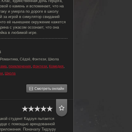
Клас, единственная дочь герцога,
вой о камень и вспоминает, что на
аку и умерла по дороге в школу
й за игрой в симулятор свиданий
, что её нынешнее окружение кажется
рина с ужасом осознает, что она
ейка в любимой игре.
4
 Романтика, Сёдзё, Фэнтези, Школа
рама
,
приключения
,
фэнтези
,
Комедия
,
зи
,
Школа
Смотреть онлайн
кой студент Кадзуя пытается
ердце с помощью арендованной
 приложения. Поначалу Тидзуру