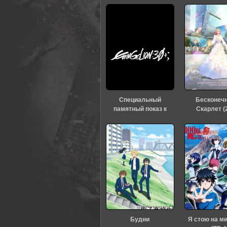
60
1
2
3
4
5
Специальный
Бесконеч
памятный показ к
Скарлет (
тридцатилетию
«Евангелиона» (2026)
Будни
Я стою на м