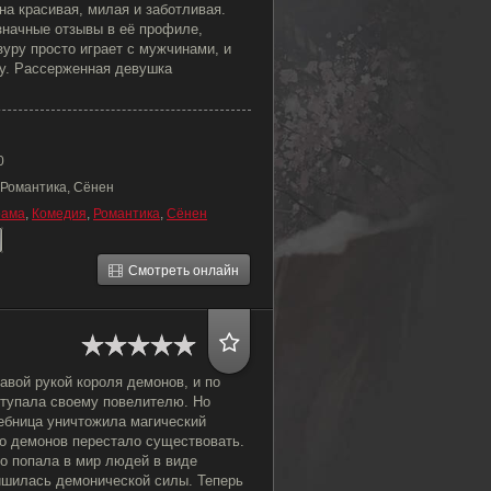
а красивая, милая и заботливая.
значные отзывы в её профиле,
зуру просто играет с мужчинами, и
ку. Рассерженная девушка
0
 Романтика, Сёнен
рама
,
Комедия
,
Романтика
,
Сёнен
Смотреть онлайн
авой рукой короля демонов, и по
ступала своему повелителю. Но
бница уничтожила магический
во демонов перестало существовать.
о попала в мир людей в виде
ишилась демонической силы. Теперь