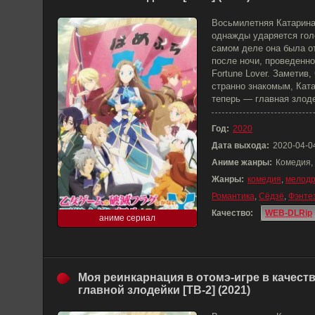
Восьмилетняя Катарина 
однажды ударяется голо
самом деле она была от
после ночи, проведенно
Fortune Lover. Заметив
странно знакомым, Ката
теперь — главная злод
Год:
2020
Дата выхода:
2020-04-0
Аниме жанры:
Комедия,
Жанры:
комедия
,
мелод
Романтика
,
Сёдзё
,
Фэнте
Качество:
WEB-DLRip
аниме сериал
Моя реинкарнация в отомэ-игре в качест
главной злодейки [ТВ-2] (2021)