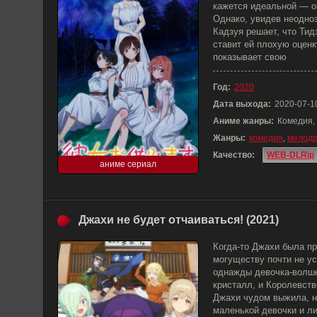
кажется идеальной — он
Однако, увидев неодно
Кадзуя решает, что Тид
ставит ей плохую оцен
показывает свою
Год:
2020
Дата выхода:
2020-07-1
Аниме жанры:
Комедия,
Жанры:
комедия
,
мелод
Качество:
WEB-DLRip
аниме сериал
Джахи не будет отчаиваться! (2021)
Когда-то Джахи была пр
могуществу почти не у
однажды девочка-волше
кристалл, и Королевст
Джахи чудом выжила, н
маленькой девочки и л