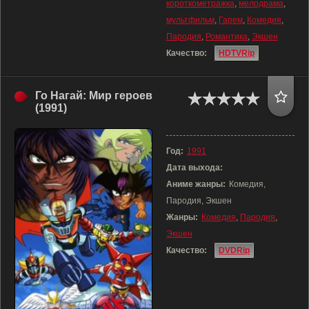
короткометражка
,
мелодрама
,
мультфильм
,
Гарем
,
Комедия
,
Пародия
,
Романтика
,
Экшен
Качество:
HDTVRip
Го Нагай: Мир героев
(1991)
Год:
1991
Дата выхода:
Аниме жанры:
Комедия,
Пародия, Экшен
Жанры:
Комедия
,
Пародия
,
Экшен
Качество:
DVDRip