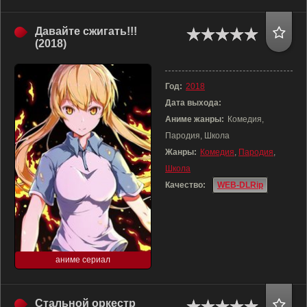
Давайте сжигать!!!
(2018)
Год:
2018
Дата выхода:
Аниме жанры:
Комедия,
Пародия, Школа
Жанры:
Комедия
,
Пародия
,
Школа
Качество:
WEB-DLRip
аниме сериал
Стальной оркестр