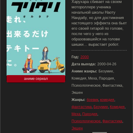
Харухара сбивает на своем
мотороллере ученика
начальной школы Наоту
Нандабу, но для достижения
настоящего эффекта она бьет
его своей гитарой по голове,
после чего у него из
образовавшейся на голове
шишки… вырастает робот.
Год:
2000
Дата выхода:
2000-04-26
Аниме жанры:
Безумие,
Комедия, Меха, Пародия,
аниме сериал
Психологическое, Фантастика,
Экшен
Жанры:
боевик
,
комедия
,
фантастика
,
Безумие
,
Комедия
,
Меха
,
Пародия
,
Психологическое
,
Фантастика
,
Экшен