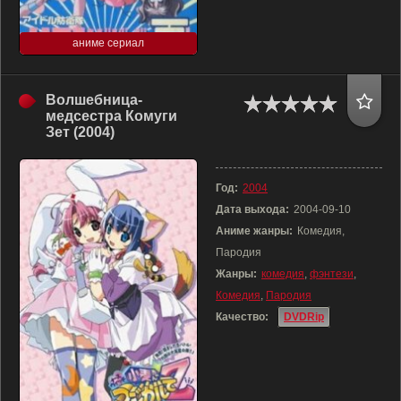
аниме сериал
Волшебница-
медсестра Комуги
Зет (2004)
Год:
2004
Дата выхода:
2004-09-10
Аниме жанры:
Комедия,
Пародия
Жанры:
комедия
,
фэнтези
,
Комедия
,
Пародия
Качество:
DVDRip