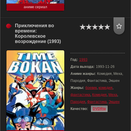
аниме сериал
Приключения во
времени:
Королевское
возрождение (1993)
Год:
1993
Дата выхода:
1993-11-26
Аниме жанры:
Комедия, Меха,
Пародия, Фантастика, Экшен
Жанры:
боевик
,
комедия
,
фантастика
,
Комедия
,
Меха
,
Пародия
,
Фантастика
,
Экшен
Качество:
DVDRip