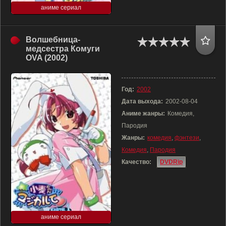
аниме сериал
Волшебница-
медсестра Комуги
OVA (2002)
Год:
2002
Дата выхода:
2002-08-04
Аниме жанры:
Комедия,
Пародия
Жанры:
комедия
,
фэнтези
,
Комедия
,
Пародия
Качество:
DVDRip
аниме сериал