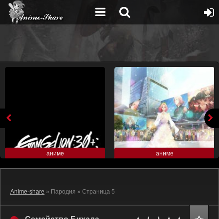
аниме
аниме
Anime-share
» Пародия » Страница 5