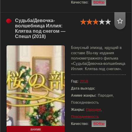
Качество:
BDRip
Судьба/Девочка-
волшебница Иллия:
Клятва под снегом —
Спешл (2018)
Бонусный эпизод, идущий в
составе Blu-ray издания
полнометражного фильма
«Судьба/Девочка-волшебница
Иллия: Клятва под снегом».
Год:
2018
Дата выхода:
Аниме жанры:
Пародия,
Повседневность
Жанры:
Пародия
,
Повседневность
Качество:
BDRip
аниме