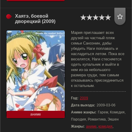
Хаятэ, боевой
дворецкий (2009)
Мария приглашает всех
друзей на частный пляж
семьи Санзэнин, дабы
убедить Наги поплавать и
насладиться летом. Пока все
веселятся, Наги стесняется
одеть купальник и выйти в
нем из-за небольшого
размера груди, тем самым
отказываясь присоединиться
к остальным.
Год:
2009
Дата выхода:
2009-03-06
Аниме жанры:
Гарем, Комедия,
аниме
Пародия, Романтика, Экшен
Жанры:
аниме
,
комедия
,