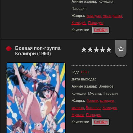
Аниме жанры:
Комедия,
Пародия
Жанры:
комедия
,
мелодрама
,
Комедия
,
Пародия
Качество:
DVDRip
Боевая поп-группа
Колибри (1993)
Год:
1993
Дата выхода:
Аниме жанры:
Военное,
Комедия, Музыка, Пародия
Жанры:
боевик
,
комедия
,
мюзикл
,
Военное
,
Комедия
,
Музыка
,
Пародия
Качество:
DVDRip