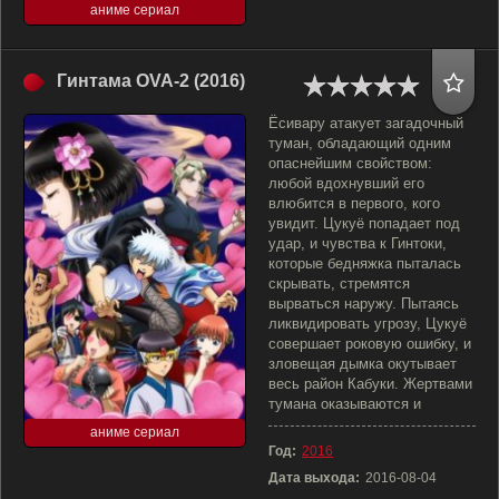
аниме сериал
Гинтама OVA-2 (2016)
Ёсивару атакует загадочный
туман, обладающий одним
опаснейшим свойством:
любой вдохнувший его
влюбится в первого, кого
увидит. Цукуё попадает под
удар, и чувства к Гинтоки,
которые бедняжка пыталась
скрывать, стремятся
вырваться наружу. Пытаясь
ликвидировать угрозу, Цукуё
совершает роковую ошибку, и
зловещая дымка окутывает
весь район Кабуки. Жертвами
тумана оказываются и
аниме сериал
Год:
2016
Дата выхода:
2016-08-04