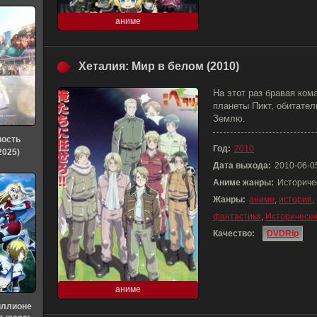
аниме
Хеталия: Мир в белом (2010)
На этот раз бравая ком
планеты Пикт, обитател
Землю.
ность
Год:
2010
2025)
Дата выхода:
2010-06-0
Аниме жанры:
Историче
Жанры:
аниме
,
история
,
фантастика
,
Историческ
Качество:
DVDRip
аниме
иллионе