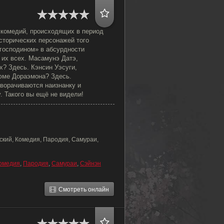
комедий, происходящих в период
исторических персонажей того
 господином» в абсурдности
 их всех. Масамунэ Датэ,
х? Здесь. Кэнсин Уэсуги,
юме Дораэмона? Здесь.
ворачиваются наизнанку и
 Такого вы ещё не видели!
ский, Комедия, Пародия, Самураи,
омедия
,
Пародия
,
Самураи
,
Сэйнэн
Смотреть онлайн