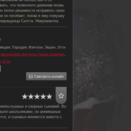
вать, что позволило демонам вновь
он полон решимости исправить свою
ли он погибает, попав в яму-ловушку
извращенца Скотта. Некромантка
7
медия, Пародия, Фэнтези, Экшен, Этти
,
мелодрама
,
фэнтези
,
Гарем
,
Комедия
,
н
,
Этти
Смотреть онлайн
непослушных и озорных сыновей. Во
были школьниками, но анимешные
тся, и сыновья меняются вместе с