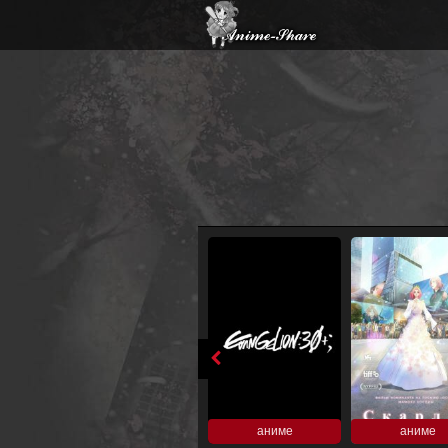
аниме
аниме