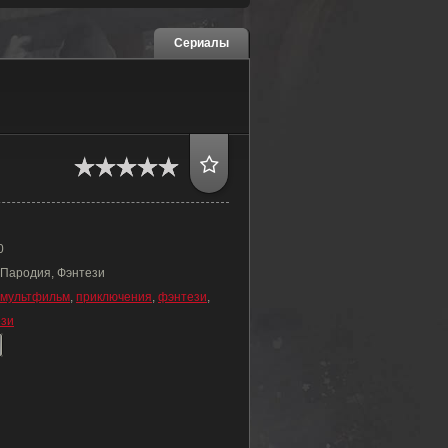
Сериалы
0
 Пародия, Фэнтези
мультфильм
,
приключения
,
фэнтези
,
ези