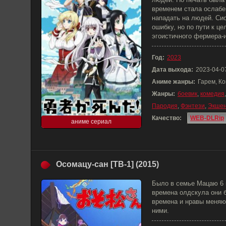
временем стала ослабе
нападать на людей. Си
ошибку, но по пути к це
эгоистичного фермера-
Год:
2023
Дата выхода:
2023-04-0
Аниме жанры:
Гарем, Ко
Жанры:
боевик
,
комедия
Пародия
,
Фэнтези
,
Экше
Качество:
WEB-DLRip
аниме сериал
Осомацу-сан [ТВ-1] (2015)
Было в семье Мацаю 6 
времена олдскула они 
времена и нравы меняю
ними.