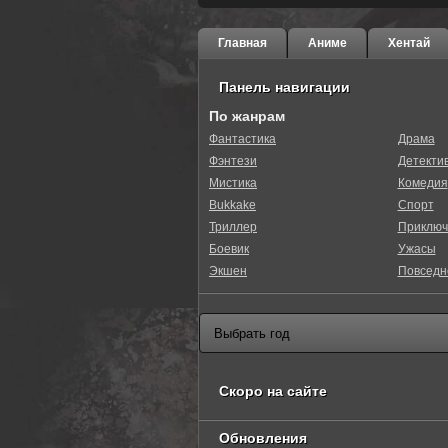
Главная
Аниме
Хентай
Панель навигации
По жанрам
Фантастика
Драма
Фэнтези
Детекти
0
1
2
3
4
5
Мистика
Комедия
Bukkake
Спорт
Триллер
Приключ
Боевик
Ужасы
Экшен
Повседн
Скоро на сайте
Обновления