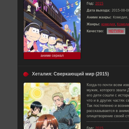
Год:
2015
Дата выхода:
2015-08-0
Аниме жанры:
Комедия,
Жанры:
комедия
,
Комед
Качество:
HDTVRip
аниме сериал
Хеталия: Сверкающий мир (2015)
Когда-то почти всем и
мужик, которого звали 
его дети сошли с истор
что и в других частях 
Так постепенно и возни
рассказывается в аниме
олицетворение своей с
Год:
2015