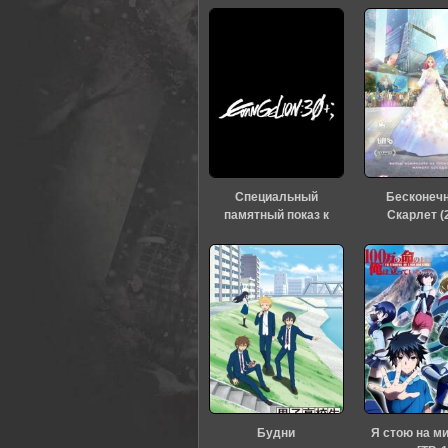
0
1
2
3
4
5
Специальный
Бесконеч
памятный показ к
Скарлет (
тридцатилетию
«Евангелиона» (2026)
Будни
Я стою на м