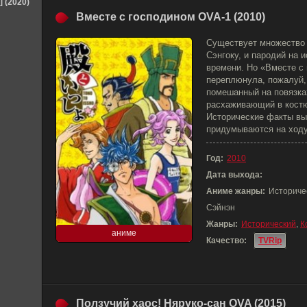
] (2020)
Вместе с господином OVA-1 (2010)
Существует множество 
Сэнгоку, и пародий на 
времени. Но «Вместе с
переплюнула, пожалуй,
помешанный на повязка
расхаживающий в кост
Исторические факты вы
придумываются на ходу.
Год:
2010
Дата выхода:
Аниме жанры:
Историче
Сэйнэн
Жанры:
Исторический
,
К
аниме
Качество:
TVRip
Ползучий хаос! Няруко-сан OVA (2015)