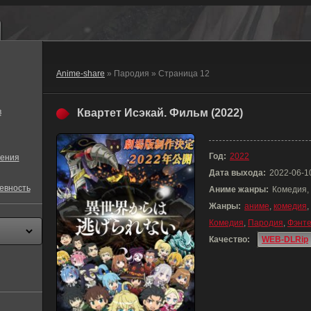
Anime-share
» Пародия » Страница 12
в
Квартет Исэкай. Фильм (2022)
Год:
2022
ения
Дата выхода:
2022-06-1
евность
Аниме жанры:
Комедия,
Жанры:
аниме
,
комедия
,
Комедия
,
Пародия
,
Фэнт
Качество:
WEB-DLRip