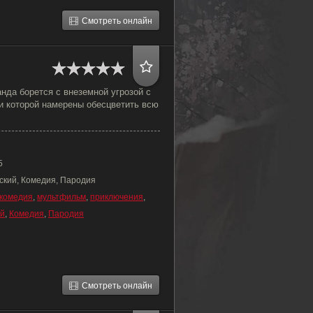
Смотреть онлайн
анда борется с внеземной угрозой с
и которой намерены обесцветить всю
5
ский, Комедия, Пародия
комедия
,
мультфильм
,
приключения
,
ий
,
Комедия
,
Пародия
Смотреть онлайн