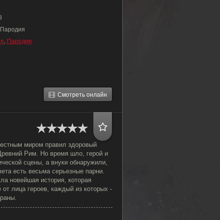
8
 Пародия
ия
,
Пародия
Смотреть онлайн
звестным миром правил здоровый
Древний Рим. Но время шло, герой и
ической сцены, а внуки обнаружили,
света есть весьма серьезные парни.
кла новейшая история, которая
 от лица героев, каждый из которых -
траны.