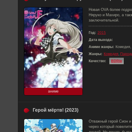
Новая OVA более подро
Няруко и Махиро, а такж
заключительной.
Год:
2015
Дата выхода:
Аниме жанры:
Комедия,
Жанры:
Комедия
,
Парод
Качество:
BDRip
аниме
Герой мёртв! (2023)
Отважный герой Сион и
через который повелите
людей. Но печать была