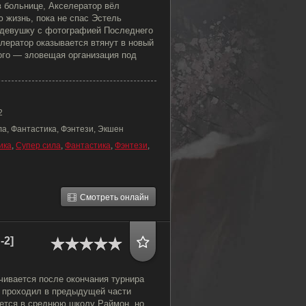
в больнице, Акселератор вёл
 жизнь, пока не спас Эстель
 девушку с фотографией Последнего
елератор оказывается втянут в новый
ого — зловещая организация под
2
ла, Фантастика, Фэнтези, Экшен
ика
,
Супер сила
,
Фантастика
,
Фэнтези
,
Смотреть онлайн
-2]
чивается после окончания турнира
 проходил в предыдущей части
ется в среднюю школу Раймон, но