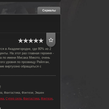
Сериалы
ся в Академгородке, где 80% из 2
енты. На этот раз главная героиня -
а по имени Мисака Микото, очень
ого уровня по прозвищу Рейлган,
ние виртуозно обращаться с
2
ла, Фантастика, Фэнтези, Экшен
ика
,
Супер сила
,
Фантастика
,
Фэнтези
,