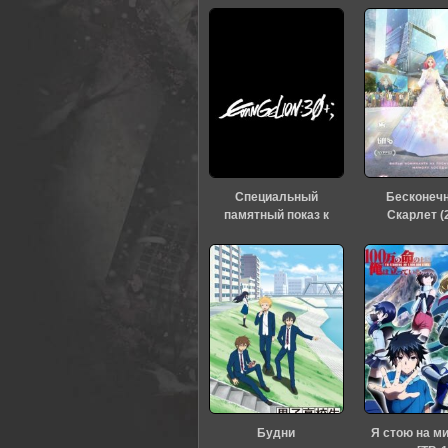
0
1
2
3
4
5
Специальный
Бесконеч
памятный показ к
Скарлет (
тридцатилетию
«Евангелиона» (2026)
Будни
Я стою на м