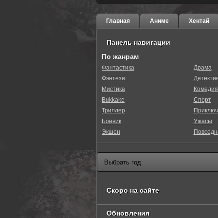
Главная
Аниме
Хентай
Панель навигации
По жанрам
Фантастика
Драма
Фэнтези
Детекти
0
1
2
3
4
5
Мистика
Комедия
Bukkake
Спорт
Триллер
Приключ
Боевик
Ужасы
Экшен
Повседн
Скоро на сайте
Обновления