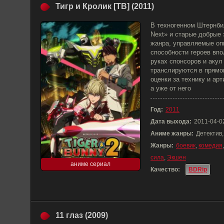
Тигр и Кролик [ТВ] (2011)
В техногенном Штернби
Next» и старые добрые
жанра, управляемые оп
способности героев впо
руках спонсоров и акул
транслируются в прямо
оценки за технику и ар
а уже от него
Год:
2011
Дата выхода:
2011-04-0
Аниме жанры:
Детектив,
Жанры:
боевик
,
комедия
сила
,
Экшен
аниме сериал
Качество:
BDRip
11 глаз (2009)