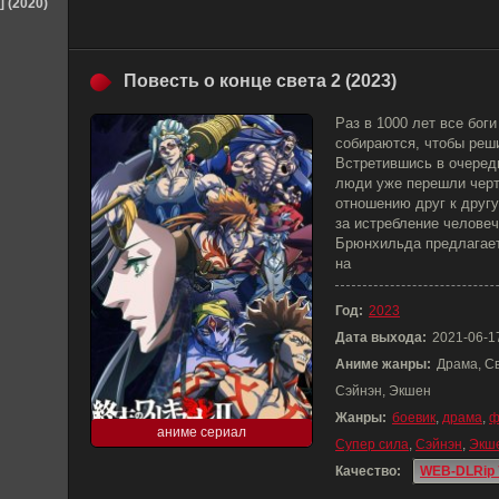
] (2020)
Повесть о конце света 2 (2023)
Раз в 1000 лет все бог
собираются, чтобы реш
Встретившись в очередн
люди уже перешли черту
отношению друг к другу
за истребление челове
Брюнхильда предлагает
на
Год:
2023
Дата выхода:
2021-06-1
Аниме жанры:
Драма, С
Сэйнэн, Экшен
Жанры:
боевик
,
драма
,
ф
аниме сериал
Супер сила
,
Сэйнэн
,
Экш
Качество:
WEB-DLRip 