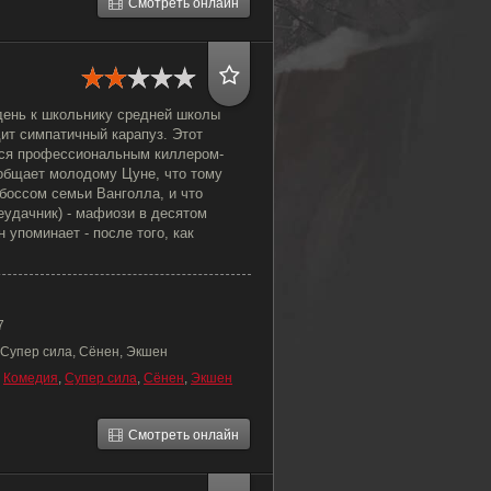
Смотреть онлайн
день к школьнику средней школы
ит симпатичный карапуз. Этот
ся профессиональным киллером-
общает молодому Цуне, что тому
 боссом семьи Ванголла, и что
еудачник) - мафиози в десятом
 упоминает - после того, как
7
 Супер сила, Сёнен, Экшен
,
Комедия
,
Супер сила
,
Сёнен
,
Экшен
Смотреть онлайн