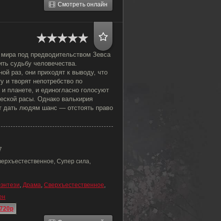
Смотреть онлайн
и мира под предводительством Зевса
ить судьбу человечества.
ой раз, они приходят к выводу, что
 и творят непотребство по
 и планете, и единогласно голосуют
ческой расы. Однако валькирия
 дать людям шанс — отстоять право
7
верхъестественное, Супер сила,
энтези
,
Драма
,
Сверхъестественное
,
ен
720p