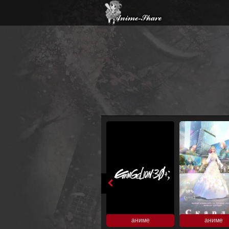
аниме
аниме