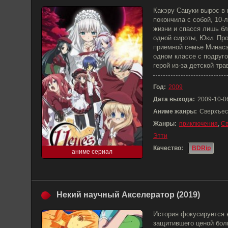
Какэру Сацуки вырос в 
покончила с собой, 10-
жизни и спасся лишь б
одной сироты, Юки. Пр
приемной семье Минасэ,
одном классе с подруго
герой из-за детской тр
Год:
2009
Дата выхода:
2009-10-0
Аниме жанры:
Сверхъес
Жанры:
приключения
,
Св
Этти
Качество:
BDRip
аниме сериал
Некий научный Акселератор (2019)
История фокусируется 
защитившего ценой бол