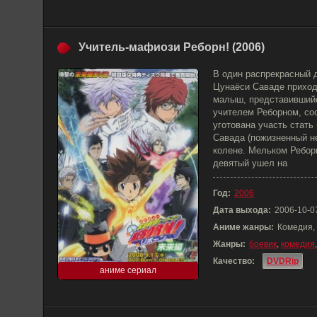
Учитель-мафиози Реборн! (2006)
В один распрекрасный 
Цунаёси Саваде приход
малыш, представивший
учителем Реборном, со
уготована участь стать
Савада (пожизненный н
колене. Мельком Реборн
девятый ушел на
Год:
2006
Дата выхода:
2006-10-0
Аниме жанры:
Комедия,
Жанры:
боевик
,
комедия
Качество:
DVDRip
аниме сериал