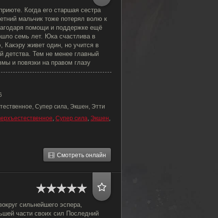
приюте. Когда его старшая сестра
летний мальчик тоже потерял волю к
лагодаря помощи и поддержке ещё
ошло семь лет. Юка счастлива в
 Какэру живет один, но учится в
й детства. Тем не менее главный
авмы и повязки на правом глазу
6
тественное, Супер сила, Экшен, Этти
ерхъестественное
,
Супер сила
,
Экшен
,
Смотреть онлайн
вокруг сильнейшего эспера,
ьшей части своих сил Последний