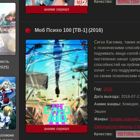
Качество:
BDRip 720p
аниме сериал
Моб Психо 100 [ТВ-1] (2016)
Сигэо Кагэяма, также 
с психическими способн
поднимать вещи силой м
постепенно начал сдер
ность
способностей на публик
2025)
хочет — это подружить
со своим психическим н
Год:
2016
Дата выхода:
2016-07-1
Аниме жанры:
Комедия,
Экшен
Жанры:
боевик
,
комедия
Сверхъестественное
,
Су
аниме сериал
Качество:
HDTVRip 72
иллионе