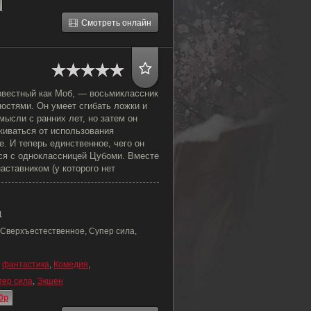
Смотреть онлайн
известный как Моб, — восьмиклассник
остями. Он умеет сгибать ложки и
ысли с ранних лет, но затем он
живаться от использования
е. И теперь единственное, чего он
ся с одноклассницей Цубоми. Вместе
аставником (у которого нет
1
 Сверхъестественное, Супер сила,
,
фантастика
,
Комедия
,
пер сила
,
Экшен
0p