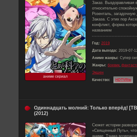
Заказ. Выздоравливая 
относительно спокойную
Розенталь, загадочную
Заказа. С этих пор Акс
конфликт, форма котор
названием
Год:
2019
Дата выхода:
2019-07-1
Аниме жанры:
Супер си
Жанры:
боевик
,
фантаст
Экшен
аниме сериал
Качество:
HDTVRip
Одиннадцать молний: Только вперёд! [ТВ
(2012)
Сюжет истории развора
«Священный Путь», что
аниме. Тэнма возвраща