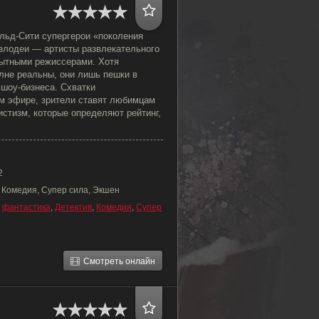
льд-Сити супергерои «поколения
 злодеи — артисты развлекательного
ытными режиссерами. Хотя
лне реальны, они лишь пешки в
 шоу-бизнеса. Схватки
м эфире, зрители ставят любимцам
тистизм, которые определяют рейтинг,
2
 Комедия, Супер сила, Экшен
,
фантастика
,
Детектив
,
Комедия
,
Супер
Смотреть онлайн