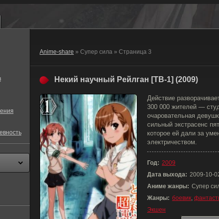
Anime-share
» Супер сила » Страница 3
в
Некий научный Рейлган [ТВ-1] (2009)
Действие разворачивает
300 000 жителей — студ
ения
очаровательная девушк
сильный экстрасенс пят
евность
которое ей дали за уме
электричеством.
Год:
2009
Дата выхода:
2009-10-0
Аниме жанры:
Супер си
Жанры:
боевик
,
фантаст
Экшен