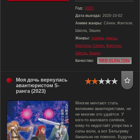
Год:
2023
Дата выхода:
2020-10-02
Аниме жанры:
Сёнен, Фэнтези,
Школа, Экшен
Жанры:
боевик
,
ужасы
,
фэнтези
,
Сёнен
,
Фэнтези
,
Школа
,
Экшен
Качество:
WEB-DLRip 720p
Моя дочь вернулась
авантюристом S-
ранга (2023)
Многие мечтают стать
великими авантюристами, но
не многим это удаётся. У
кого-то маловато силёнок,
кому-то недостаёт упорства и
силы воли, а вот Бельгриву
банально не повезло. Будучи