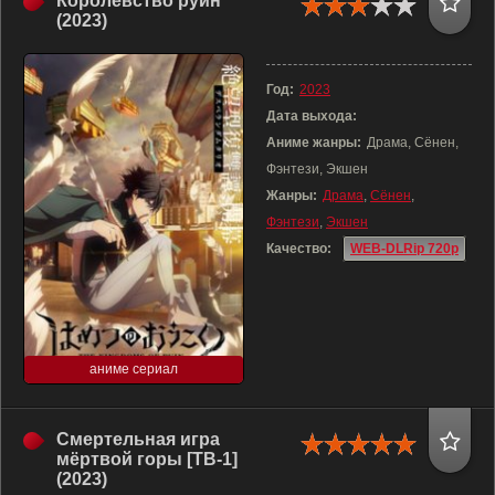
Королевство руин
(2023)
Год:
2023
Дата выхода:
Аниме жанры:
Драма, Сёнен,
Фэнтези, Экшен
Жанры:
Драма
,
Сёнен
,
Фэнтези
,
Экшен
Качество:
WEB-DLRip 720p
аниме сериал
Смертельная игра
мёртвой горы [ТВ-1]
(2023)