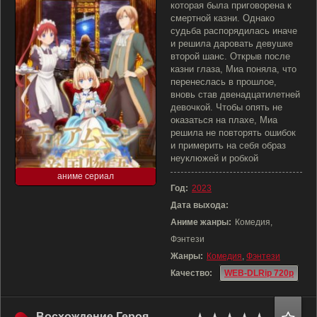
которая была приговорена к
смертной казни. Однако
судьба распорядилась иначе
и решила даровать девушке
второй шанс. Открыв после
казни глаза, Миа поняла, что
перенеслась в прошлое,
вновь став двенадцатилетней
девочкой. Чтобы опять не
оказаться на плахе, Миа
решила не повторять ошибок
и примерить на себя образ
неуклюжей и робкой
аниме сериал
Год:
2023
Дата выхода:
Аниме жанры:
Комедия,
Фэнтези
Жанры:
Комедия
,
Фэнтези
Качество:
WEB-DLRip 720p
Восхождение Героя