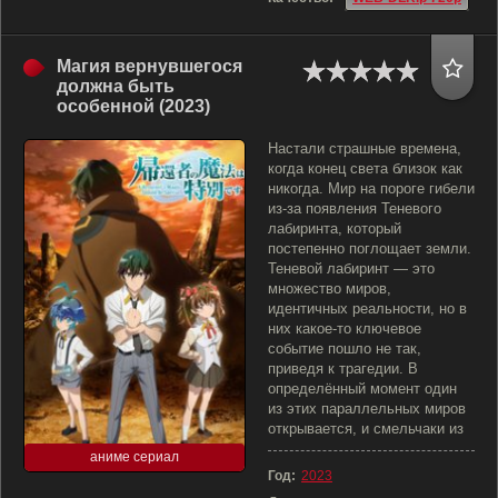
Магия вернувшегося
должна быть
особенной (2023)
Настали страшные времена,
когда конец света близок как
никогда. Мир на пороге гибели
из-за появления Теневого
лабиринта, который
постепенно поглощает земли.
Теневой лабиринт — это
множество миров,
идентичных реальности, но в
них какое-то ключевое
событие пошло не так,
приведя к трагедии. В
определённый момент один
из этих параллельных миров
открывается, и смельчаки из
аниме сериал
Год:
2023