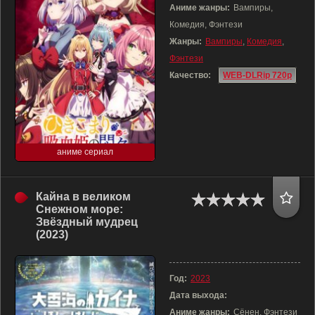
Аниме жанры:
Вампиры,
Комедия, Фэнтези
Жанры:
Вампиры
,
Комедия
,
Фэнтези
Качество:
WEB-DLRip 720p
аниме сериал
Кайна в великом
Снежном море:
Звёздный мудрец
(2023)
Год:
2023
Дата выхода:
Аниме жанры:
Сёнен, Фэнтези