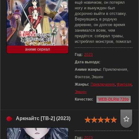
ещё новичком, он потерял
ногу и вынужден был
досрочно выйти в отставку.
Вернувшись в родную
деревню, он долгое время
занимался всем, чем
придётся: собирал травы,
истреблял монстров, помогал
аниме сериал
Год:
2023
Дата выхода:
Аниме жанры:
Приключения,
Фэнтези, Экшен
Жанры:
Приключения
,
Фэнтези
,
Экшен
Качество:
WEB-DLRip 720p
Аркнайтс [ТВ-2] (2023)
Год:
2023