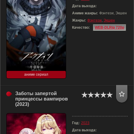
Дата выхода:
Аниме жанры:
Фэнтези, Экшен
Жанры:
Фэнтези
,
Экшен
Качество:
WEB-DLRip 720p
аниме сериал
Заботы запертой
принцессы вампиров
(2023)
Год:
2023
Дата выхода: