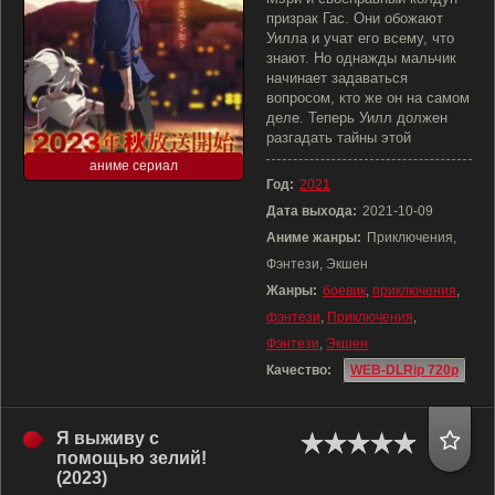
призрак Гас. Они обожают
Уилла и учат его всему, что
знают. Но однажды мальчик
начинает задаваться
вопросом, кто же он на самом
деле. Теперь Уилл должен
разгадать тайны этой
аниме сериал
Год:
2021
Дата выхода:
2021-10-09
Аниме жанры:
Приключения,
Фэнтези, Экшен
Жанры:
боевик
,
приключения
,
фэнтези
,
Приключения
,
Фэнтези
,
Экшен
Качество:
WEB-DLRip 720p
Я выживу с
помощью зелий!
(2023)