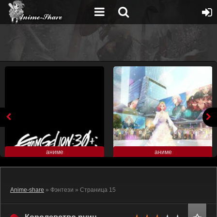
аниме
аниме
Anime-share
» Фэнтези » Страница 15