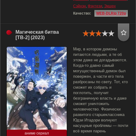
Сэйнэн
,
Фэнтези
,
Экшен
Качество:
WEB-DLRip 720p
Магическая битва
[ТВ-2] (2023)
Мир, в котором демоны
питаются людьми, а те об
этом даже не догадываются.
Когда-то давно самый
могущественный демон был
повержен, а части его тела
разбросаны по свету. Тот, кто
сможет их собрать и
поглотить, получит
безграничную власть и даже
сможет уничтожить
человечество. Физически
развитого старшеклассника
Юдзи Итадори волнуют
насущные проблемы — почти
всё время парень
аниме сериал