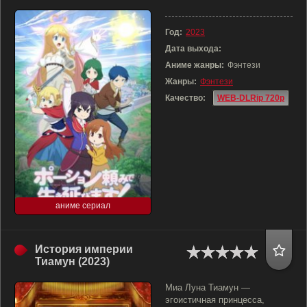
Год:
2023
Дата выхода:
Аниме жанры:
Фэнтези
Жанры:
Фэнтези
Качество:
WEB-DLRip 720p
аниме сериал
История империи
Тиамун (2023)
Миа Луна Тиамун —
эгоистичная принцесса,