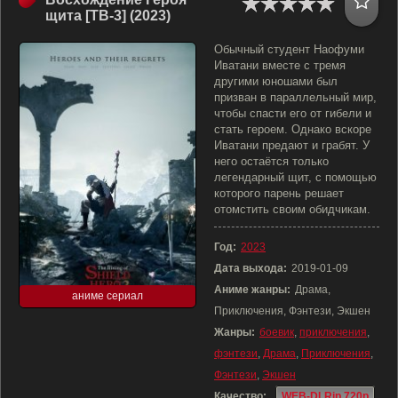
щита [ТВ-3] (2023)
Обычный студент Наофуми
Иватани вместе с тремя
другими юношами был
призван в параллельный мир,
чтобы спасти его от гибели и
стать героем. Однако вскоре
Иватани предают и грабят. У
него остаётся только
легендарный щит, с помощью
которого парень решает
отомстить своим обидчикам.
Год:
2023
Дата выхода:
2019-01-09
Аниме жанры:
Драма,
аниме сериал
Приключения, Фэнтези, Экшен
Жанры:
боевик
,
приключения
,
фэнтези
,
Драма
,
Приключения
,
Фэнтези
,
Экшен
Качество:
WEB-DLRip 720p