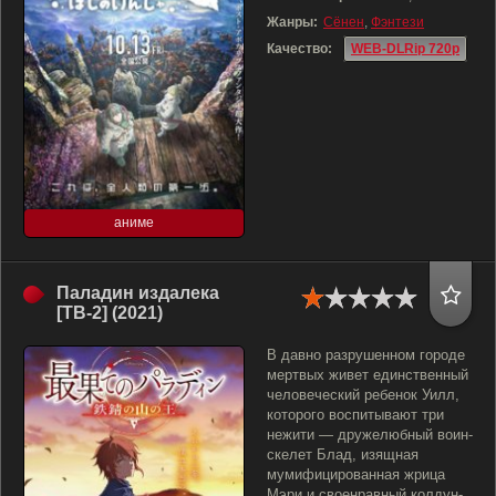
Жанры:
Сёнен
,
Фэнтези
Качество:
WEB-DLRip 720p
аниме
Паладин издалека
[ТВ-2] (2021)
В давно разрушенном городе
мертвых живет единственный
человеческий ребенок Уилл,
которого воспитывают три
нежити — дружелюбный воин-
скелет Блад, изящная
мумифицированная жрица
Мэри и своенравный колдун-