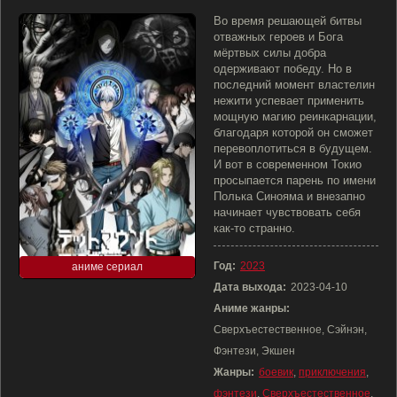
Во время решающей битвы
отважных героев и Бога
мёртвых силы добра
одерживают победу. Но в
последний момент властелин
нежити успевает применить
мощную магию реинкарнации,
благодаря которой он сможет
перевоплотиться в будущем.
И вот в современном Токио
просыпается парень по имени
Полька Синояма и внезапно
начинает чувствовать себя
как-то странно.
Год:
2023
аниме сериал
Дата выхода:
2023-04-10
Аниме жанры:
Сверхъестественное, Сэйнэн,
Фэнтези, Экшен
Жанры:
боевик
,
приключения
,
фэнтези
,
Сверхъестественное
,