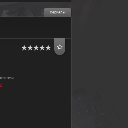
Сериалы
 Фэнтези
зи