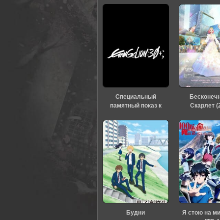
0
1
2
3
4
5
Специальный
Бесконеч
памятный показ к
Скарлет (
тридцатилетию
«Евангелиона» (2026)
Будни
Я стою на м