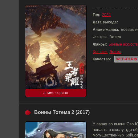
Год:
2024
Дата выхода:
Аниме жанры:
Боевые и
Фэнтези, Экшен
Жанры:
Боевые искусств
Фэнтези
,
Экшен
Качество:
WEB-DLRip
аниме сериал
Воины Тотема 2 (2017)
У парня по имени Сяо Ю
попасть в школу, где о
могущественных бойцов