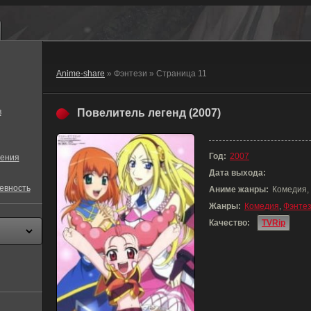
Anime-share
» Фэнтези » Страница 11
в
Повелитель легенд (2007)
Год:
2007
ения
Дата выхода:
евность
Аниме жанры:
Комедия,
Жанры:
Комедия
,
Фэнте
Качество:
TVRip