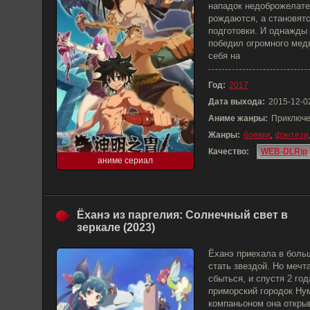
нападок недоброжелател
рождаются, а становятс
подготовки. И однажды
победил огромного мед
себя на
Год:
2017
Дата выхода:
2015-12-0
Аниме жанры:
Приключе
Жанры:
боевик
,
фэнтези
Качество:
WEB-DLRip
аниме сериал
Ёханэ из паргелия: Солнечный свет в
зеркале (2023)
Ёханэ приехала в боль
стать звездой. Но мечт
сбыться, и спустя 2 го
приморский городок Нум
компаньоном она открыв