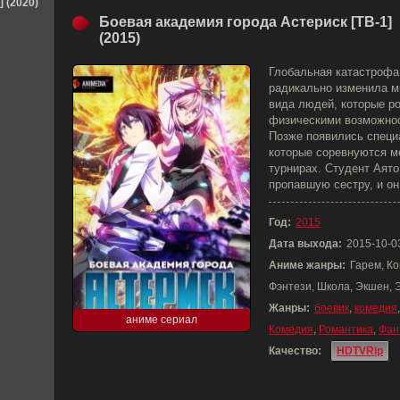
] (2020)
Боевая академия города Астериск [ТВ-1]
(2015)
Глобальная катастрофа
радикально изменила м
вида людей, которые 
физическими возможнос
Позже появились специ
которые соревнуются м
турнирах. Студент Аято
пропавшую сестру, и он
Год:
2015
Дата выхода:
2015-10-0
Аниме жанры:
Гарем, Ко
Фэнтези, Школа, Экшен, 
Жанры:
боевик
,
комедия
аниме сериал
Комедия
,
Романтика
,
Фан
Качество:
HDTVRip