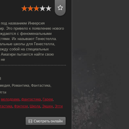
 под названием Инверсия
ир. Это привело к появлению нового
рождаются с феноменальными
тями. Их называют Генестелла.
альные школы для Генестелла,
ежду собой на специальных
 Амагири пытается найти свою
 не
3
медия, Романтика, Фантастика,
Этти
,
мелодрама
,
фантастика
,
Гарем
,
тастика
,
Фэнтези
,
Школа
,
Экшен
,
Этти
Смотреть онлайн