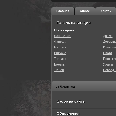
Главная
Аниме
Хентай
Панель навигации
По жанрам
Фантастика
Драма
Фэнтези
Детекти
0
1
2
3
4
5
Мистика
Комедия
Bukkake
Спорт
Триллер
Приключ
Боевик
Ужасы
Экшен
Повседн
Скоро на сайте
Обновления