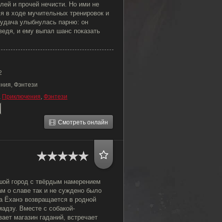
ей и прочей нечисти. Но ими не
я в ходе мучительных тренировок и
 удача улыбнулась парню: он
ведя, и ему выпал шанс показать
2
ния, Фэнтези
,
Приключения
,
Фэнтези
Смотреть онлайн
шой город с твёрдым намерением
ам о славе так и не суждено было
да Ёханэ возвращается в родной
адзу. Вместе с собакой-
ает магазин гаданий, встречает