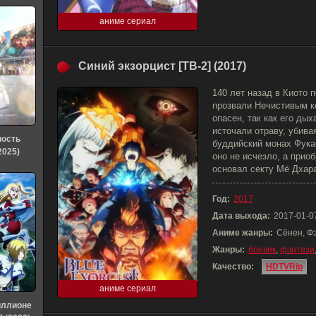
аниме сериал
Синий экзорцист [ТВ-2] (2017)
140 лет назад в Киото 
прозвали Нечистивым к
опасен, так как его ды
источали отраву, убив
ность
буддийский монах Фукак
2025)
оно не исчезло, а прио
основал секту Мё Дхар
Год:
2017
Дата выхода:
2017-01-0
Аниме жанры:
Сёнен, Ф
Жанры:
боевик
,
фэнтези
Качество:
HDTVRip
аниме сериал
иллионе