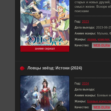
старых и новых друзей,
смысл жизни. Вскоре ей
поисками
Год:
2023
Дата выхода:
2023-06-2
Аниме жанры:
Музыка, 
Жанры:
драма
,
комедия
,
Качество:
WEB-DLRip
аниме сериал
Ловцы звёзд: Истоки (2024)
Год:
2024
Дата выхода:
Аниме жанры:
Боевые и
Жанры:
Боевые искусств
Качество:
WEB-DLRip