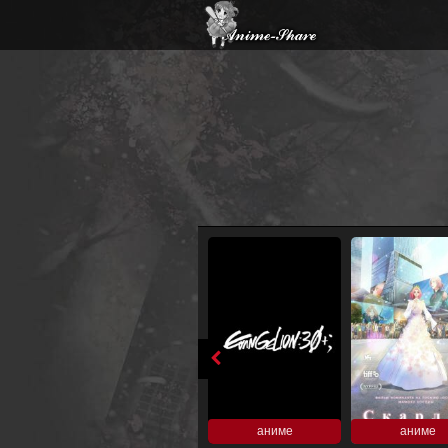
аниме
аниме