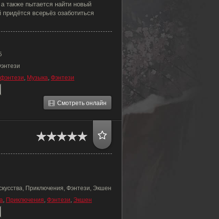
 а также пытается найти новый
 придётся всерьёз озаботиться
5
Фэнтези
фэнтези
,
Музыка
,
Фэнтези
Смотреть онлайн
скусства, Приключения, Фэнтези, Экшен
а
,
Приключения
,
Фэнтези
,
Экшен