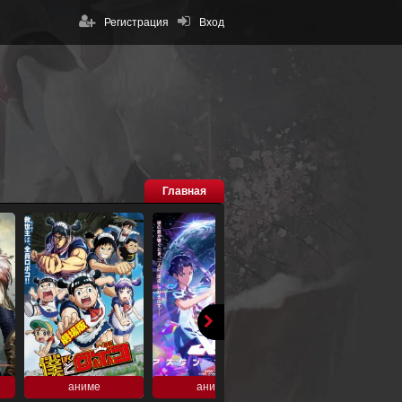
Регистрация
Вход
Главная
аниме
аниме
аниме