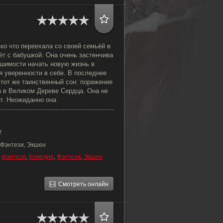
ко что переехала со своей семьёй в
ёт с бабушкой. Она очень застенчива
ешимости начать новую жизнь в
я уверенности в себе. В последнее
 тот же таинственный сон: поражение
а в Великом Дереве Сердца. Она не
ит. Неожиданно она
7
 Фэнтези, Экшен
,
фэнтези
,
Комедия
,
Фэнтези
,
Экшен
Смотреть онлайн