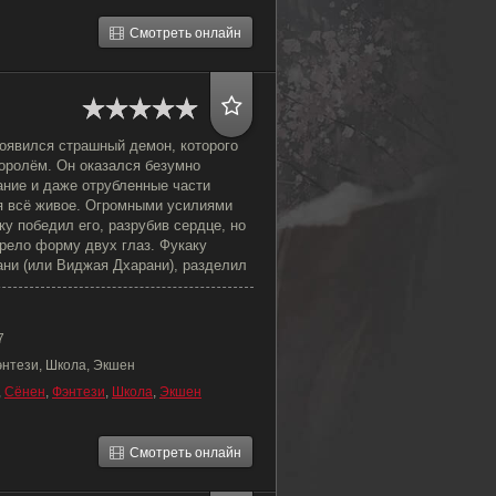
Смотреть онлайн
появился страшный демон, которого
оролём. Он оказался безумно
хание и даже отрубленные части
ая всё живое. Огромными усилиями
у победил его, разрубив сердце, но
брело форму двух глаз. Фукаку
ани (или Виджая Дхарани), разделил
7
энтези, Школа, Экшен
,
Сёнен
,
Фэнтези
,
Школа
,
Экшен
Смотреть онлайн