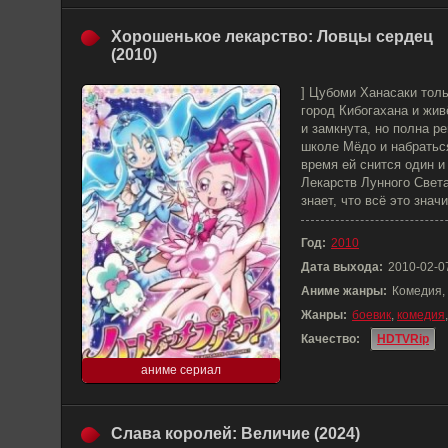
Хорошенькое лекарство: Ловцы сердец
(2010)
] Цубоми Ханасаки толь
город Кибогахана и жив
и замкнута, но полна р
школе Мёдо и набратьс
время ей снится один и
Лекарств Лунного Свет
знает, что всё это знач
Год:
2010
Дата выхода:
2010-02-0
Аниме жанры:
Комедия,
Жанры:
боевик
,
комедия
Качество:
HDTVRip
аниме сериал
Слава королей: Величие (2024)