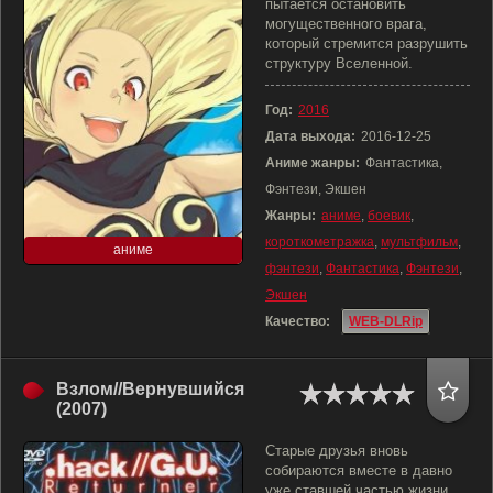
пытается остановить
могущественного врага,
который стремится разрушить
структуру Вселенной.
Год:
2016
Дата выхода:
2016-12-25
Аниме жанры:
Фантастика,
Фэнтези, Экшен
Жанры:
аниме
,
боевик
,
короткометражка
,
мультфильм
,
аниме
фэнтези
,
Фантастика
,
Фэнтези
,
Экшен
Качество:
WEB-DLRip
Взлом//Вернувшийся
(2007)
Старые друзья вновь
собираются вместе в давно
уже ставшей частью жизни