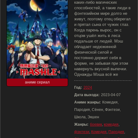
каких-либо магических
способностей, а такие люди в
фэнтезийном мире долго не
живут, поэтому отец оберегал
и прятал сына от чужих глаз.
Когда парень вырос, он с
отцом ушёл жить в леса
подальше от людей. Мэш
обладает недюжинной
физической силой и
постоянно держит себя в
форме, не забывая при этом
навернуть вкусной выпечки.
Однажды Мэша всё же
аниме сериал
Год:
2024
Дата выхода:
2023-04-07
Аниме жанры:
Комедия,
Пародия, Сёнен, Фэнтези,
Школа, Экшен
Жанры:
боевик
,
комедия
,
фэнтези
,
Комедия
,
Пародия
,