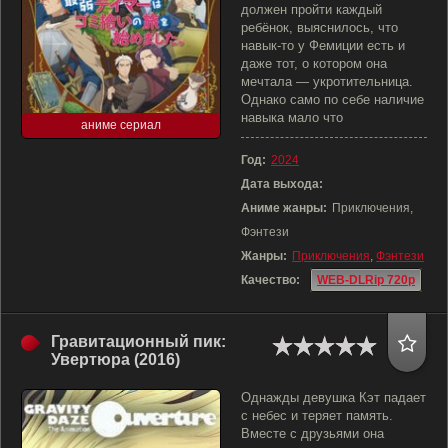
должен пройти каждый
ребёнок, выяснилось, что
навык-то у Фемиции есть и
даже тот, о котором она
мечтала — укротительница.
Однако само по себе наличие
навыка мало что
аниме сериал
Год:
2024
Дата выхода:
Аниме жанры:
Приключения,
Фэнтези
Жанры:
Приключения
,
Фэнтези
Качество:
WEB-DLRip 720p
Гравитационный пик:
Увертюра (2016)
Однажды девушка Кэт падает
с небес и теряет память.
Вместе с друзьями она