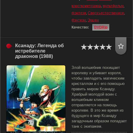
короткометражка
,
мультфильм
,
фэнтези
,
Сверхъестественное
,
Фэнтези
,
Экшен
Качество:
DVDRip
Ксанаду: Легенда об
истребителе
драконов (1988)
Злой волшебник похищает
королеву и убивает короля,
чтобы завладеть магическим
кристаллом и с его помощью
править миром Ксанаду.
Храбрый молодой воин с
волшебным клинком
отправляется на помощь
королеве. В это же время из
будущего в мир Ксанаду
загадочным образом попадает
танк с экипажем.