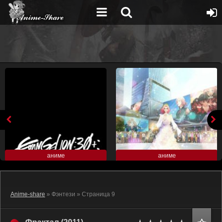
аниме
аниме
Anime-share
» Фэнтези » Страница 9