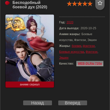
Бесподобный
боевой дух (2020)
Год:
2020
Дата выхода:
2020-10-25
Аниме жанры:
Боевые
искусства, Фэнтези, Экшен
Жанры:
боевик
,
фэнтези
,
Боевые искусства
,
Фэнтези
,
Экшен
Качество:
WEB-DLRip 720p
аниме сериал
Назад
Вперед