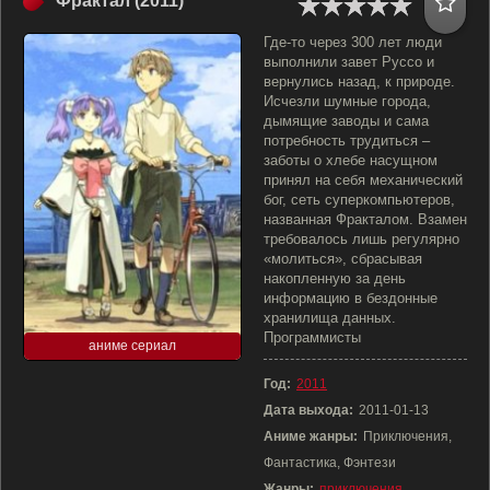
Фрактал (2011)
Где-то через 300 лет люди
выполнили завет Руссо и
вернулись назад, к природе.
Исчезли шумные города,
дымящие заводы и сама
потребность трудиться –
заботы о хлебе насущном
принял на себя механический
бог, сеть суперкомпьютеров,
названная Фракталом. Взамен
требовалось лишь регулярно
«молиться», сбрасывая
накопленную за день
информацию в бездонные
хранилища данных.
Программисты
аниме сериал
Год:
2011
Дата выхода:
2011-01-13
Аниме жанры:
Приключения,
Фантастика, Фэнтези
Жанры:
приключения
,