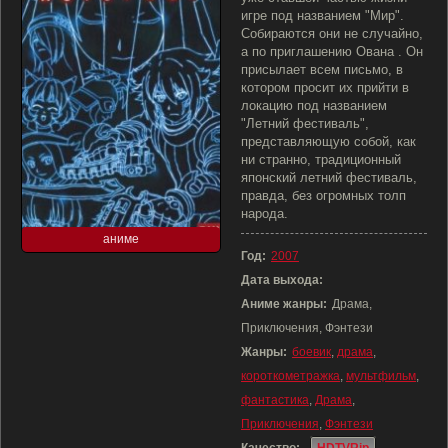
игре под названием "Мир".
Собираются они не случайно,
а по приглашению Ована . Он
присылает всем письмо, в
котором просит их прийти в
локацию под названием
"Летний фестиваль",
представляющую собой, как
ни странно, традиционный
японский летний фестиваль,
правда, без огромных толп
народа.
аниме
Год:
2007
Дата выхода:
Аниме жанры:
Драма,
Приключения, Фэнтези
Жанры:
боевик
,
драма
,
короткометражка
,
мультфильм
,
фантастика
,
Драма
,
Приключения
,
Фэнтези