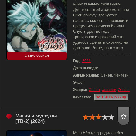
убийственным созданиям.
Для того, чтобы одержать над
ними победу, требуется
начать с малого — превзойти
предел человеческой силы.
Спустя долгие годы
тренировок и сражений это
удалось сделать охотнику на
драконов Рагне, но и этого
аниме сериал
Год:
2023
Дата выхода:
Аниме жанры:
Сёнен, Фэнтези,
Экшен
Жанры:
Сёнен
,
Фэнтези
,
Экшен
Качество:
WEB-DLRip 720p
Магия и мускулы
[ТВ-2] (2024)
Мэш Бёрндэд родился без