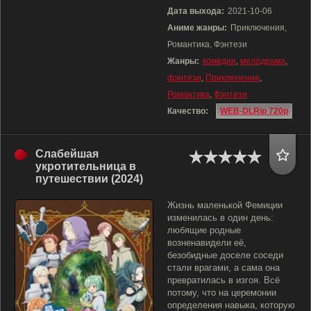
Дата выхода:
2021-10-06
Аниме жанры:
Приключения,
Романтика, Фэнтези
Жанры:
комедия
,
мелодрама
,
фэнтези
,
Приключения
,
Романтика
,
Фэнтези
Качество:
WEB-DLRip 720p
Слабейшая
укротительница в
путешествии (2024)
Жизнь маленькой Фемиции
изменилась в один день:
любящие родные
возненавидели её,
безобидные доселе соседи
стали врагами, а сама она
превратилась в изгоя. Всё
потому, что на церемонии
определения навыка, которую