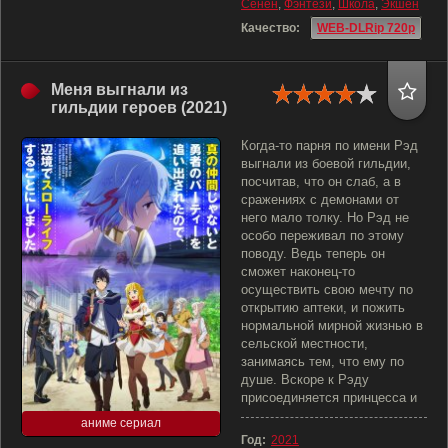
Сёнен
,
Фэнтези
,
Школа
,
Экшен
Качество:
WEB-DLRip 720p
Меня выгнали из
гильдии героев (2021)
Когда-то парня по имени Рэд
выгнали из боевой гильдии,
посчитав, что он слаб, а в
сражениях с демонами от
него мало толку. Но Рэд не
особо переживал по этому
поводу. Ведь теперь он
сможет наконец-то
осуществить свою мечту по
открытию аптеки, и пожить
нормальной мирной жизнью в
сельской местности,
занимаясь тем, что ему по
душе. Вскоре к Рэду
присоединяется принцесса и
аниме сериал
Год:
2021