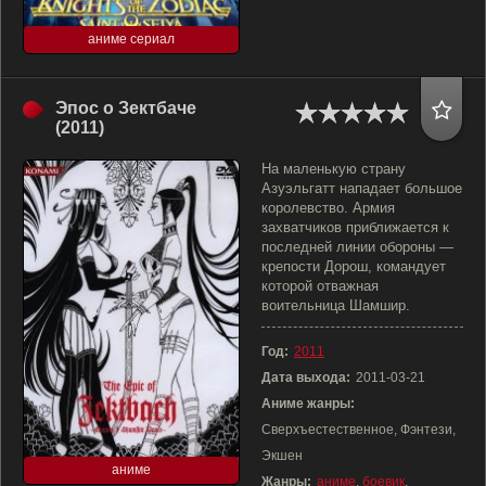
аниме сериал
Эпос о Зектбаче
(2011)
На маленькую страну
Азуэльгатт нападает большое
королевство. Армия
захватчиков приближается к
последней линии обороны —
крепости Дорош, командует
которой отважная
воительница Шамшир.
Год:
2011
Дата выхода:
2011-03-21
Аниме жанры:
Сверхъестественное, Фэнтези,
Экшен
аниме
Жанры:
аниме
,
боевик
,