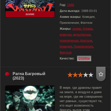
Год:
1988
Дата выхода:
1988-03-01
аниме
Аниме жанры:
Комедия,
Приключения, Фэнтези
Жанры:
аниме
,
боевик
,
комедия
,
мультфильм
,
приключения
,
фэнтези
,
Комедия
,
Приключения
,
Фэнтези
Качество:
DVDRip
Рагна Багровый
(2023)
В мире, где драконы правят
на земле, в воздухе и даже
на море, где им совершенно
нет равных, существуют те,
кто ищет возможность
бросить вызов этим