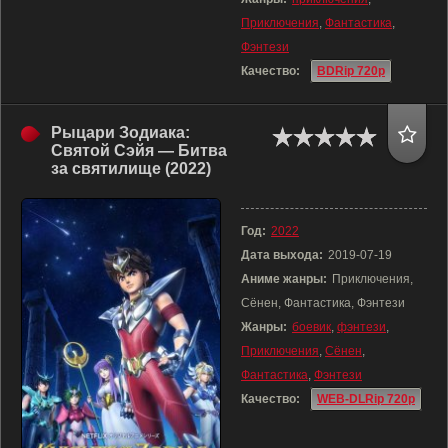
Приключения
,
Фантастика
,
Фэнтези
Качество:
BDRip 720p
Рыцари Зодиака:
Святой Сэйя — Битва
за святилище (2022)
Год:
2022
Дата выхода:
2019-07-19
Аниме жанры:
Приключения,
Сёнен, Фантастика, Фэнтези
Жанры:
боевик
,
фэнтези
,
Приключения
,
Сёнен
,
Фантастика
,
Фэнтези
Качество:
WEB-DLRip 720p