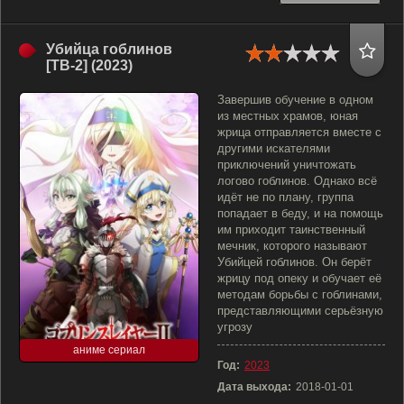
Убийца гоблинов
[ТВ-2] (2023)
Завершив обучение в одном
из местных храмов, юная
жрица отправляется вместе с
другими искателями
приключений уничтожать
логово гоблинов. Однако всё
идёт не по плану, группа
попадает в беду, и на помощь
им приходит таинственный
мечник, которого называют
Убийцей гоблинов. Он берёт
жрицу под опеку и обучает её
методам борьбы с гоблинами,
представляющими серьёзную
угрозу
аниме сериал
Год:
2023
Дата выхода:
2018-01-01