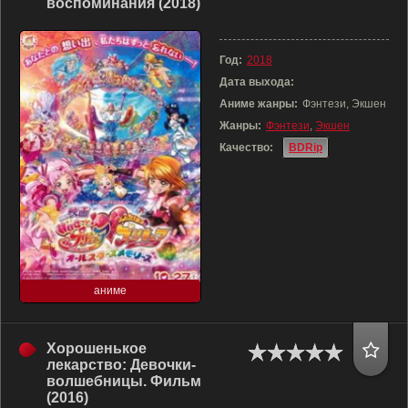
воспоминания (2018)
Год:
2018
Дата выхода:
Аниме жанры:
Фэнтези, Экшен
Жанры:
Фэнтези
,
Экшен
Качество:
BDRip
аниме
Хорошенькое
лекарство: Девочки-
волшебницы. Фильм
(2016)