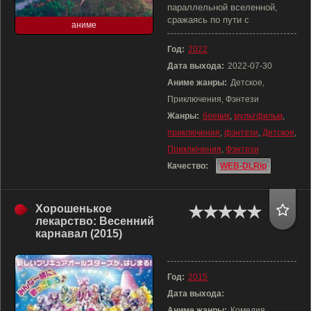
параллельной вселенной,
сражаясь по пути с
аниме
Год:
2022
Дата выхода:
2022-07-30
Аниме жанры:
Детское,
Приключения, Фэнтези
Жанры:
боевик
,
мультфильм
,
приключения
,
фэнтези
,
Детское
,
Приключения
,
Фэнтези
Качество:
WEB-DLRip
Хорошенькое
лекарство: Весенний
карнавал (2015)
Год:
2015
Дата выхода:
Аниме жанры:
Комедия,