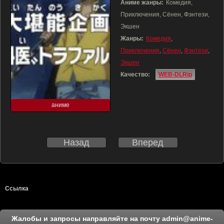
Аниме жанры:
Комедия,
Приключения, Сёнен, Фэнтези,
Экшен
Жанры:
Комедия
,
Приключения
,
Сёнен
,
Фэнтези
,
Экшен
Качество:
WEB-DLRip
аниме
Назад
Вперед
Ссылка
Жалобы и запросы направляйте на почту
admin@anime-