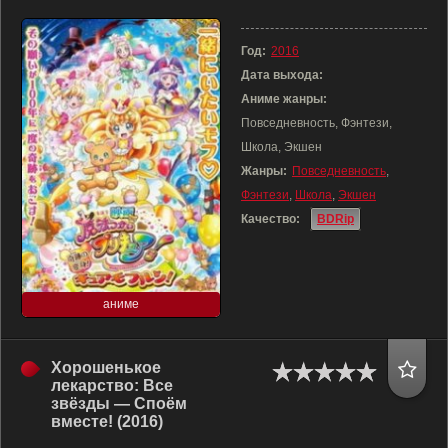
Год:
2016
Дата выхода:
Аниме жанры:
Повседневность, Фэнтези,
Школа, Экшен
Жанры:
Повседневность
,
Фэнтези
,
Школа
,
Экшен
Качество:
BDRip
аниме
Хорошенькое
лекарство: Все
звёзды — Споём
вместе! (2016)