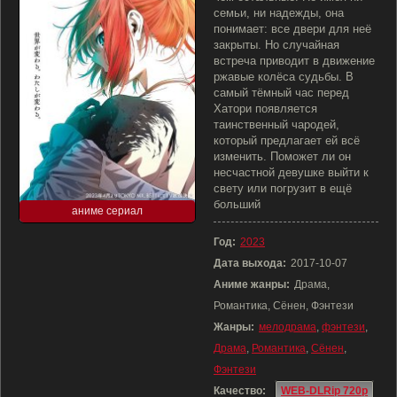
семьи, ни надежды, она
понимает: все двери для неё
закрыты. Но случайная
встреча приводит в движение
ржавые колёса судьбы. В
самый тёмный час перед
Хатори появляется
таинственный чародей,
который предлагает ей всё
изменить. Поможет ли он
несчастной девушке выйти к
свету или погрузит в ещё
больший
аниме сериал
Год:
2023
Дата выхода:
2017-10-07
Аниме жанры:
Драма,
Романтика, Сёнен, Фэнтези
Жанры:
мелодрама
,
фэнтези
,
Драма
,
Романтика
,
Сёнен
,
Фэнтези
Качество:
WEB-DLRip 720p