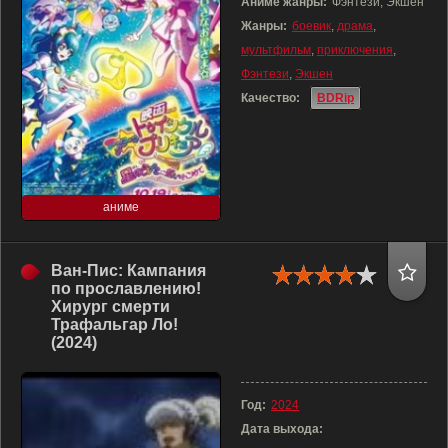
Аниме жанры:
Фэнтези, Экшен
Жанры:
боевик
,
драма
,
мультфильм
,
приключения
,
Фэнтези
,
Экшен
Качество:
BDRip
аниме
Ван-Пис: Кампания
по прославлению!
Хирург смерти
Трафальгар Ло!
(2024)
Год:
2024
Дата выхода: