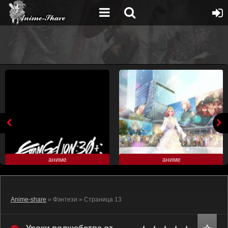
аниме
аниме
Anime-share
» Фэнтези » Страница 13