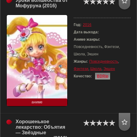
Уроки волшебства от
Мофуруна (2016)
Год:
2016
Дата выхода:
Аниме жанры:
Повседневность, Фэнтези,
Школа, Экшен
Жанры:
Повседневность
,
Фэнтези
,
Школа
,
Экшен
Качество:
BDRip
аниме
Хорошенькое
лекарство: Объятия
— Звёздные