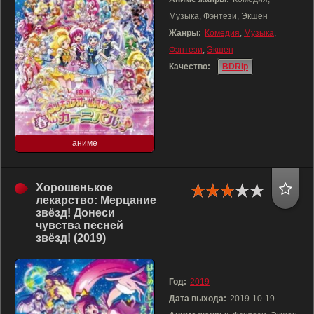
Музыка, Фэнтези, Экшен
Жанры:
Комедия
,
Музыка
,
Фэнтези
,
Экшен
Качество:
BDRip
аниме
Хорошенькое
лекарство: Мерцание
звёзд! Донеси
чувства песней
звёзд! (2019)
Год:
2019
Дата выхода:
2019-10-19