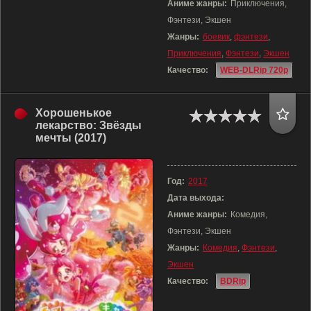
Аниме жанры:
Приключения,
Фэнтези, Экшен
Жанры:
боевик
,
фэнтези
,
Приключения
,
Фэнтези
,
Экшен
Качество:
WEB-DLRip 720p
Хорошенькое
лекарство: Звёзды
мечты (2017)
Год:
2017
Дата выхода:
Аниме жанры:
Комедия,
Фэнтези, Экшен
Жанры:
Комедия
,
Фэнтези
,
Экшен
Качество:
BDRip