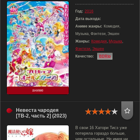
Год:
2016
Дата выхода:
Аниме жанры:
Комедия,
Музыка, Фэнтези, Экшен
Жанры:
Комедия
,
Музыка
,
Фэнтези
,
Экшен
Качество:
BDRip
аниме
Невеста чародея
[ТВ-2, часть 2] (2023)
В свои 16 Хатори Тисэ уже
потеряла гораздо больше,
чем остальные. Не имея ни