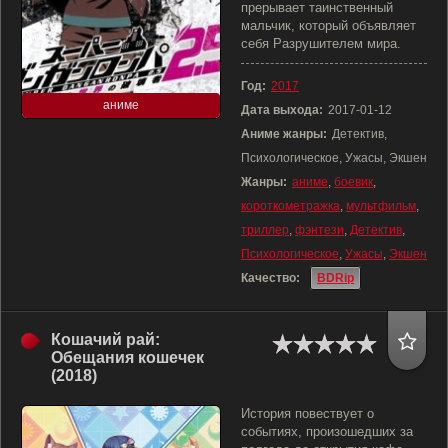
прерывает таинственный
мальчик, который объявляет
себя Разрушителем мира.
Год:
2017
аниме
Дата выхода:
2017-01-12
Аниме жанры:
Детектив,
Психологическое, Ужасы, Экшен
Жанры:
аниме
,
боевик
,
короткометражка
,
мультфильм
,
триллер
,
фэнтези
,
Детектив
,
Психологическое
,
Ужасы
,
Экшен
Качество:
BDRip
Кошачий рай:
Обещания кошечек
(2018)
История повествует о
событиях, произошедших за