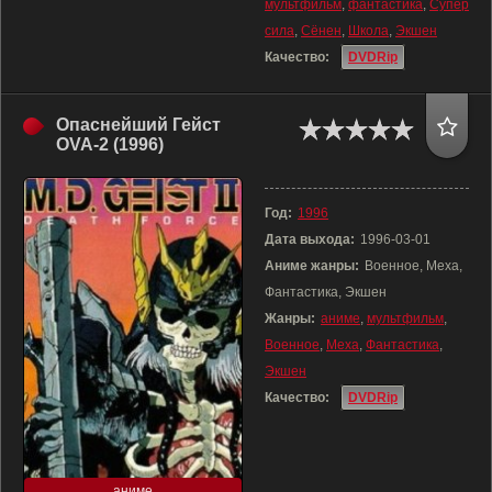
мультфильм
,
фантастика
,
Супер
сила
,
Сёнен
,
Школа
,
Экшен
Качество:
DVDRip
Опаснейший Гейст
OVA-2 (1996)
Год:
1996
Дата выхода:
1996-03-01
Аниме жанры:
Военное, Меха,
Фантастика, Экшен
Жанры:
аниме
,
мультфильм
,
Военное
,
Меха
,
Фантастика
,
Экшен
Качество:
DVDRip
аниме