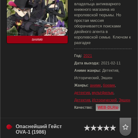
владельца антикварного
книжного магазина из
королевской тюрьмы. Но
простая миссия
оборачивается поисками
двойного агента в
королевской семье. Ключом к
аниме
разгадке
Год:
2021
Дата выхода:
2021-02-11
Аниме жанры:
Детектив,
Исторический, Экшен
Жанры:
аниме
,
боевик
,
детектив
,
мультфильм
,
Детектив
,
Исторический
,
Экшен
Качество:
WEB-DLRip
Опаснейший Гейст
OVA-1 (1986)