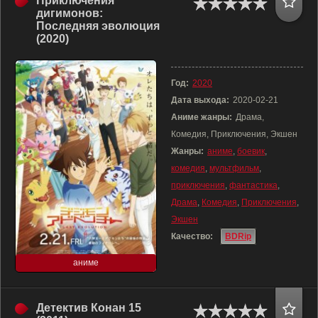
Приключения
дигимонов:
Последняя эволюция
(2020)
Год:
2020
Дата выхода:
2020-02-21
Аниме жанры:
Драма,
Комедия, Приключения, Экшен
Жанры:
аниме
,
боевик
,
комедия
,
мультфильм
,
приключения
,
фантастика
,
Драма
,
Комедия
,
Приключения
,
Экшен
Качество:
BDRip
аниме
Детектив Конан 15