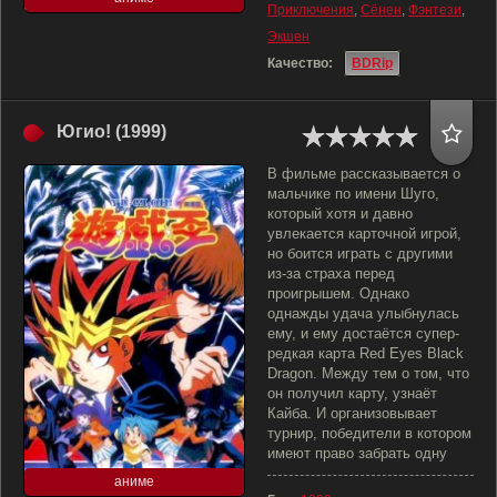
Приключения
,
Сёнен
,
Фэнтези
,
Экшен
Качество:
BDRip
Югио! (1999)
В фильме рассказывается о
мальчике по имени Шуго,
который хотя и давно
увлекается карточной игрой,
но боится играть с другими
из-за страха перед
проигрышем. Однако
однажды удача улыбнулась
ему, и ему достаётся супер-
редкая карта Red Eyes Black
Dragon. Между тем о том, что
он получил карту, узнаёт
Кайба. И организовывает
турнир, победители в котором
имеют право забрать одну
аниме