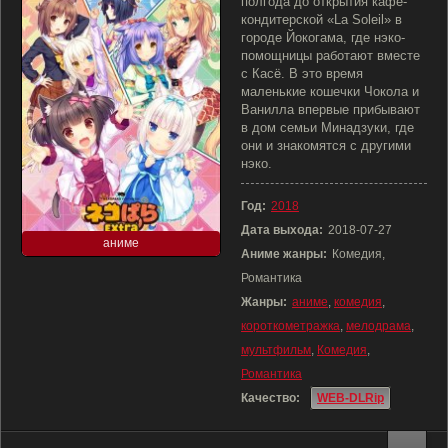
полгода до открытия кафе-
кондитерской «La Soleil» в
городе Йокогама, где нэко-
помощницы работают вместе
с Касё. В это время
маленькие кошечки Чокола и
Ванилла впервые прибывают
в дом семьи Минадзуки, где
они и знакомятся с другими
нэко.
Год:
2018
Дата выхода:
2018-07-27
аниме
Аниме жанры:
Комедия,
Романтика
Жанры:
аниме
,
комедия
,
короткометражка
,
мелодрама
,
мультфильм
,
Комедия
,
Романтика
Качество:
WEB-DLRip