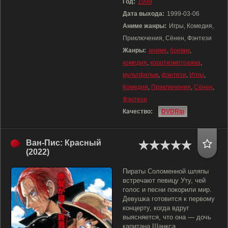
Год:
1999
Дата выхода:
1999-03-06
Аниме жанры:
Игры, Комедия,
Приключения, Сёнен, Фэнтези
Жанры:
аниме
,
боевик
,
комедия
,
короткометражка
,
мультфильм
,
фэнтези
,
Игры
,
Комедия
,
Приключения
,
Сёнен
,
Фэнтези
Качество:
DVDRip
Ван-Пис: Красный
(2022)
Пираты Соломенной шляпы
встречают певицу Уту, чей
голос и песни покорили мир.
Девушка готовится к первому
концерту, когда вдруг
выясняется, что она — дочь
капитана Шанкса.