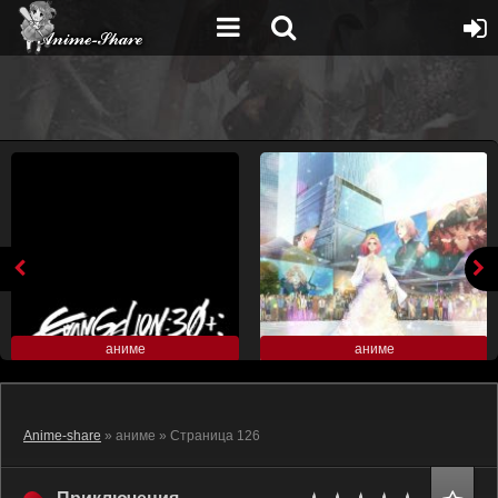
аниме
аниме
Anime-share
» аниме » Страница 126