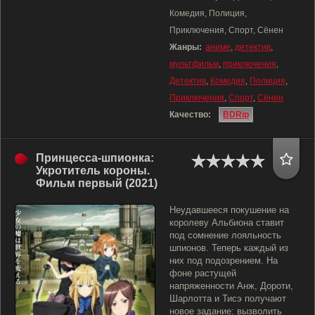
Комедия, Полиция,
Приключения, Спорт, Сёнен
Жанры:
аниме
,
детектив
,
мультфильм
,
приключения
,
Детектив
,
Комедия
,
Полиция
,
Приключения
,
Спорт
,
Сёнен
Качество:
BDRip
Принцесса-шпионка:
Укротитель короны.
Фильм первый (2021)
Неудавшееся покушение на
королеву Альбиона ставит
под сомнение лояльность
шпионов. Теперь каждый из
них под подозрением. На
фоне растущей
напряженности Анж, Дороти,
Шарлотта и Тисэ получают
новое задание: вызволить