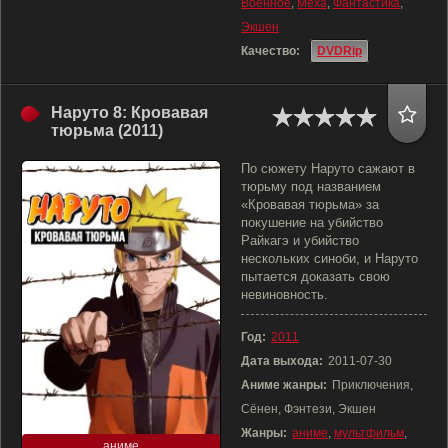
Военное
,
Меха
,
Фантастика
,
Экшен
Качество:
DVDRip
Наруто 8: Кровавая
тюрьма (2011)
По сюжету Наруто сажают в
тюрьму под названием
«Кровавая тюрьма» за
покушение на убийство
Райкагэ и убийство
нескольких синоби, и Наруто
пытается доказать свою
невиновность.
Год:
2011
Дата выхода:
2011-07-30
Аниме жанры:
Приключения,
Сёнен, Фэнтези, Экшен
Жанры:
аниме
,
мультфильм
,
аниме