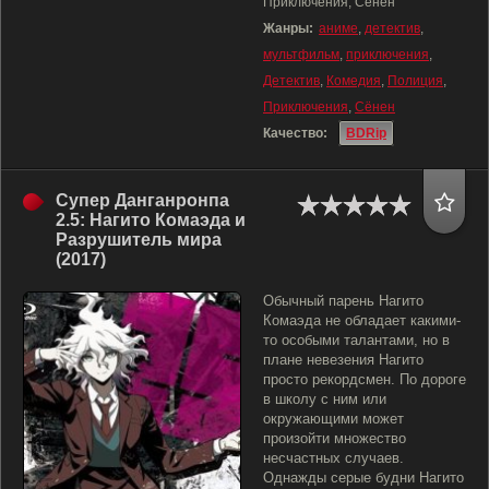
Приключения, Сёнен
Жанры:
аниме
,
детектив
,
мультфильм
,
приключения
,
Детектив
,
Комедия
,
Полиция
,
Приключения
,
Сёнен
Качество:
BDRip
Супер Данганронпа
2.5: Нагито Комаэда и
Разрушитель мира
(2017)
Обычный парень Нагито
Комаэда не обладает какими-
то особыми талантами, но в
плане невезения Нагито
просто рекордсмен. По дороге
в школу с ним или
окружающими может
произойти множество
несчастных случаев.
Однажды серые будни Нагито