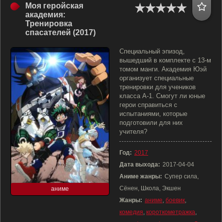
Моя геройская
академия:
Тренировка
спасателей (2017)
Специальный эпизод,
вышедший в комплекте с 13-м
томом манги. Академия Юэй
организует специальные
тренировки для учеников
класса A-1. Смогут ли юные
герои справиться с
испытаниями, которые
подготовили для них
учителя?
Год:
2017
Дата выхода:
2017-04-04
Аниме жанры:
Супер сила,
Сёнен, Школа, Экшен
аниме
Жанры:
аниме
,
боевик
,
комедия
,
короткометражка
,