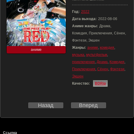
Год:
2022
Дата выхода:
2022-08-06
Аниме жанры:
Драма,
Комедия, Приключения, Сёнен,
Фэнтези, Экшен
Жанры:
аниме
,
комедия
,
аниме
музыка
,
мультфильм
,
приключения
,
Драма
,
Комедия
,
Приключения
,
Сёнен
,
Фэнтези
,
Экшен
Качество:
BDRip
Назад
Вперед
Ссылка