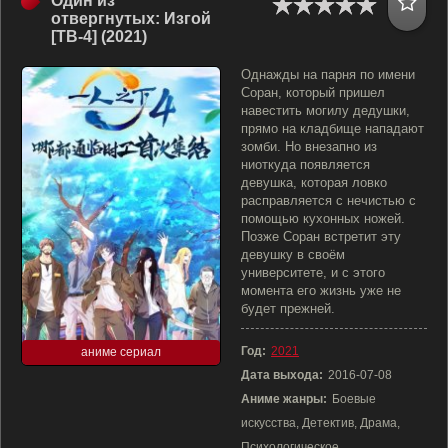
Один из
отвергнутых: Изгой
[ТВ-4] (2021)
Однажды на парня по имени
Соран, который пришел
навестить могилу дедушки,
прямо на кладбище нападают
зомби. Но внезапно из
ниоткуда появляется
девушка, которая ловко
расправляется с нечистью с
помощью кухонных ножей.
Позже Соран встретит эту
девушку в своём
университете, и с этого
момента его жизнь уже не
будет прежней.
Год:
2021
аниме сериал
Дата выхода:
2016-07-08
Аниме жанры:
Боевые
искусства, Детектив, Драма,
Психологическое,