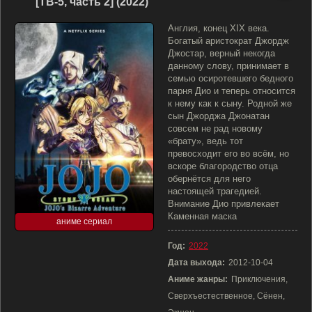
[ТВ-5, часть 2] (2022)
Англия, конец XIX века.
Богатый аристократ Джордж
Джостар, верный некогда
данному слову, принимает в
семью осиротевшего бедного
парня Дио и теперь относится
к нему как к сыну. Родной же
сын Джорджа Джонатан
совсем не рад новому
«брату», ведь тот
превосходит его во всём, но
вскоре благородство отца
обернётся для него
настоящей трагедией.
Внимание Дио привлекает
Каменная маска
аниме сериал
Год:
2022
Дата выхода:
2012-10-04
Аниме жанры:
Приключения,
Сверхъестественное, Сёнен,