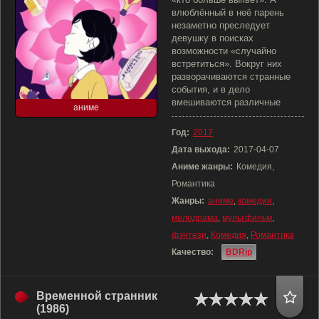
влюблённый в неё парень
незаметно преследует
девушку в поисках
возможности «случайно
встретиться». Вокруг них
разворачиваются странные
события, и в дело
вмешиваются различные
аниме
Год:
2017
Дата выхода:
2017-04-07
Аниме жанры:
Комедия,
Романтика
Жанры:
аниме
,
комедия
,
мелодрама
,
мультфильм
,
фэнтези
,
Комедия
,
Романтика
Качество:
BDRip
Временной странник
(1986)