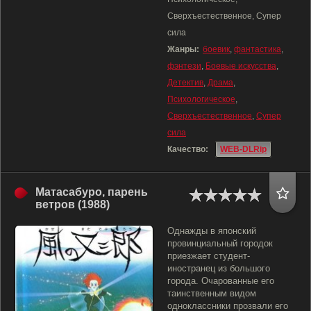
Сверхъестественное, Супер
сила
Жанры:
боевик
,
фантастика
,
фэнтези
,
Боевые искусства
,
Детектив
,
Драма
,
Психологическое
,
Сверхъестественное
,
Супер
сила
Качество:
WEB-DLRip
Матасабуро, парень
ветров (1988)
Однажды в японский
провинциальный городок
приезжает студент-
иностранец из большого
города. Очарованные его
таинственным видом
одноклассники прозвали его