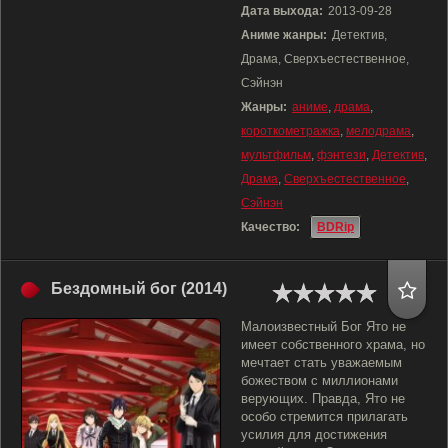
Дата выхода:
2013-09-28
Аниме жанры:
Детектив,
Драма, Сверхъестественное,
Сэйнэн
Жанры:
аниме
,
драма
,
короткометражка
,
мелодрама
,
мультфильм
,
фэнтези
,
Детектив
,
Драма
,
Сверхъестественное
,
Сэйнэн
Качество:
BDRip
Бездомный бог (2014)
Малоизвестный Бог Ято не
имеет собственного храма, но
мечтает стать уважаемым
божеством с миллионами
верующих. Правда, Ято не
особо стремится прилагать
усилия для достижения