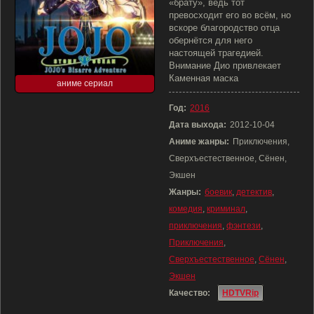
«брату», ведь тот
превосходит его во всём, но
вскоре благородство отца
обернётся для него
настоящей трагедией.
Внимание Дио привлекает
Каменная маска
аниме сериал
Год:
2016
Дата выхода:
2012-10-04
Аниме жанры:
Приключения,
Сверхъестественное, Сёнен,
Экшен
Жанры:
боевик
,
детектив
,
комедия
,
криминал
,
приключения
,
фэнтези
,
Приключения
,
Сверхъестественное
,
Сёнен
,
Экшен
Качество:
HDTVRip