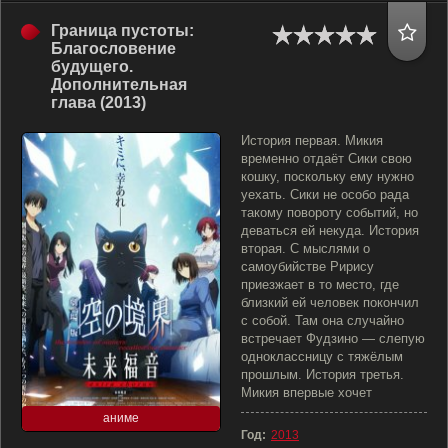
Граница пустоты:
Благословение
будущего.
Дополнительная
глава (2013)
История первая. Микия
временно отдаёт Сики свою
кошку, поскольку ему нужно
уехать. Сики не особо рада
такому повороту событий, но
деваться ей некуда. История
вторая. С мыслями о
самоубийстве Рирису
приезжает в то место, где
близкий ей человек покончил
с собой. Там она случайно
встречает Фудзино — слепую
одноклассницу с тяжёлым
прошлым. История третья.
Микия впервые хочет
аниме
Год:
2013