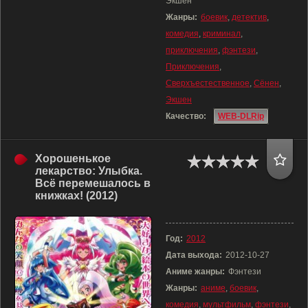
Экшен
Жанры:
боевик
,
детектив
,
комедия
,
криминал
,
приключения
,
фэнтези
,
Приключения
,
Сверхъестественное
,
Сёнен
,
Экшен
Качество:
WEB-DLRip
Хорошенькое
лекарство: Улыбка.
Всё перемешалось в
книжках! (2012)
Год:
2012
Дата выхода:
2012-10-27
Аниме жанры:
Фэнтези
Жанры:
аниме
,
боевик
,
комедия
,
мультфильм
,
фэнтези
,