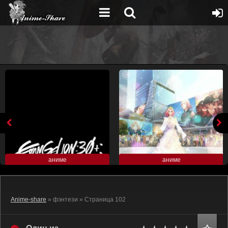
аниме
аниме
Anime-share
» фэнтези » Страница 102