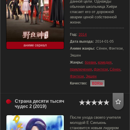
данной цели. Однажды
обычная школьница Хиёри
спасает его от дорожной
аварии ценой собственной
жизни.
Год:
2014
Дата выхода:
2014-01-05
аниме сериал
Аниме жанры:
Сёнен, Фэнтези,
Экшен
Жанры:
боевик
,
комедия
,
приключения
,
фэнтези
,
Сёнен
,
Фэнтези
,
Экшен
Качество:
BDRip
Страна десяти тысяч
чудес 2 (2019)
После ухода своего учителя
молодой Е Синъюнь
становится новым лидером