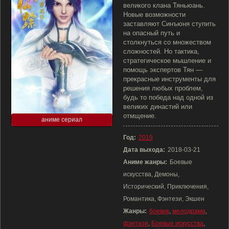
великого клана Тяньюань.
Новые возможности
заставляют Синъюня ступить
на опасный путь и
столкнуться со множеством
сложностей. Но тактика,
стратегическое мышление и
помощь экспертов Тян —
прекрасные инструменты для
решения любых проблем,
будь то победа над одной из
великих династий или
отмщение.
аниме сериал
Год:
2019
Дата выхода:
2018-03-21
Аниме жанры:
Боевые
искусства, Демоны,
Исторический, Приключения,
Романтика, Фэнтези, Экшен
Жанры:
боевик
,
мелодрама
,
фэнтези
,
Боевые искусства
,