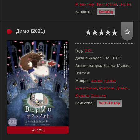
Романтика
,
Фантастика
,
Экшен
Качество:
DVDRip
Димо (2021)
Год:
2021
Дата выхода:
2021-10-22
Аниме жанры:
Драма, Музыка,
Фэнтези
Жанры:
аниме
,
драма
,
мультфильм
,
фэнтези
,
Драма
,
Музыка
,
Фэнтези
Качество:
WEB-DLRip
аниме