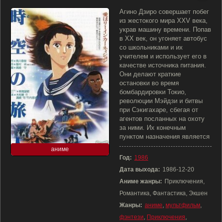
Агино Дзиро совершает побег
из жестокого мира XXV века,
украв машину времени. Попав
в XX век, он угоняет автобус
со школьниками и их
учителем и использует его в
качестве источника питания.
Они делают краткие
остановки во время
бомбардировки Токио,
революции Мэйдзи и битвы
при Сэкигахаре, сбегая от
агентов посланных на охоту
за ними. Их конечным
пунктом назначения является
аниме
Год:
1986
Дата выхода:
1986-12-20
Аниме жанры:
Приключения,
Романтика, Фантастика, Экшен
Жанры:
аниме
,
мультфильм
,
фэнтези
,
Приключения
,