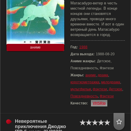
Матасабуро-ветер в честь
местной легенды. В конце
концов они становятся
друзьями, проводя много
времени вместе. И вот в один
ветреный день Матасабуро
возвращается в город.
Год:
1988
аниме
Дата выхода:
1988-08-20
Аниме жанры:
Детское,
Повседневность, Фэнтези
Жанры:
аниме
,
драма
,
короткометражка
,
мелодрама
,
мультфильм
,
фэнтези
,
Детское
,
Повседневность
,
Фэнтези
Качество:
VHSRip
Невероятные
приключения Джоджо