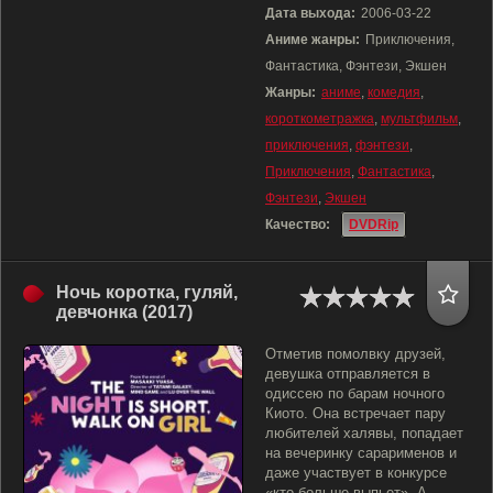
Дата выхода:
2006-03-22
Аниме жанры:
Приключения,
Фантастика, Фэнтези, Экшен
Жанры:
аниме
,
комедия
,
короткометражка
,
мультфильм
,
приключения
,
фэнтези
,
Приключения
,
Фантастика
,
Фэнтези
,
Экшен
Качество:
DVDRip
Ночь коротка, гуляй,
девчонка (2017)
Отметив помолвку друзей,
девушка отправляется в
одиссею по барам ночного
Киото. Она встречает пару
любителей халявы, попадает
на вечеринку сарарименов и
даже участвует в конкурсе
«кто больше выпьет». А