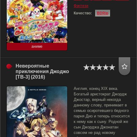
Фэнтези
Качество:
BDRip
аниме
Невероятные
приключения Джоджо
[ТВ-3] (2016)
Англия, конец XIX века.
Богатый аристократ Джордж
Джостар, верный некогда
данному слову, принимает в
семью осиротевшего бедного
парня Дио и теперь относится
к нему как к сыну. Родной же
сын Джорджа Джонатан
совсем не рад новому