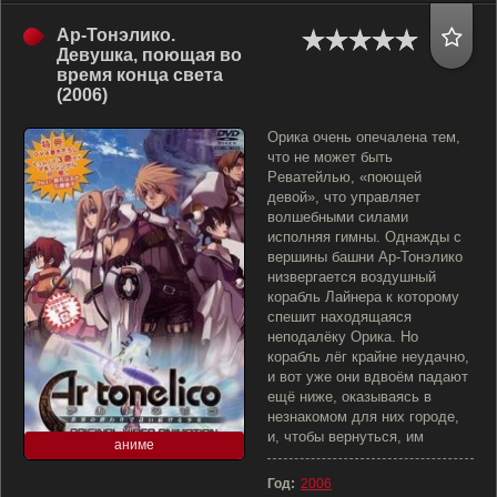
Ар-Тонэлико.
Девушка, поющая во
время конца света
(2006)
Орика очень опечалена тем,
что не может быть
Реватейлью, «поющей
девой», что управляет
волшебными силами
исполняя гимны. Однажды с
вершины башни Ар-Тонэлико
низвергается воздушный
корабль Лайнера к которому
спешит находящаяся
неподалёку Орика. Но
корабль лёг крайне неудачно,
и вот уже они вдвоём падают
ещё ниже, оказываясь в
незнакомом для них городе,
и, чтобы вернуться, им
аниме
Год:
2006