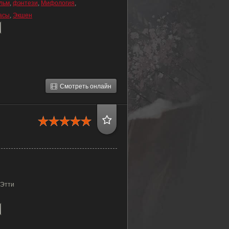
льм
,
фэнтези
,
Мифология
,
асы
,
Экшен
Смотреть онлайн
 Этти