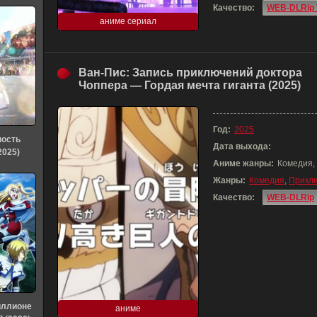
Качество:
WEB-DLRip 
аниме сериал
Ван-Пис: Запись приключений доктора
Чоппера — Гордая мечта гиганта (2025)
Год:
2025
ность
Дата выхода:
2025)
Аниме жанры:
Комедия,
Жанры:
Комедия
,
Прикл
Качество:
WEB-DLRip
иллионе
аниме