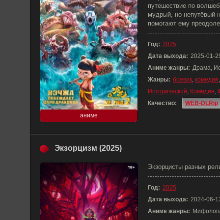
путешествие по волшеб
мудрый, но непутёвый н
помогают ему преодоле
Год:
2025
Дата выхода:
2025-01-2
Аниме жанры:
Драма, И
Жанры:
боевик
,
комедия
Исторический
,
Комедия
,
Качество:
WEB-DLRip
аниме
Экзорцизм (2025)
Экзорцисты разных рел
Год:
2025
Дата выхода:
2024-06-1
Аниме жанры:
Мифологи