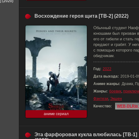
] (2020)
Восхождение героя щита [ТВ-2] (2022)
Обычный студент Наофу
юношами был призван в
его от гибели и стать 
предают и грабят. У не
с помощью которого па
обидчикам.
Год:
2022
Дата выхода:
2019-01-0
Аниме жанры:
Драма, П
Жанры:
боевик
,
приключ
Фэнтези
,
Экшен
Качество:
WEB-DLRip 
аниме сериал
Эта фарфоровая кукла влюбилась [ТВ-1]