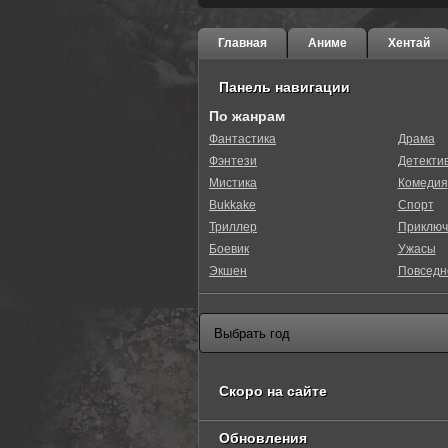
Главная
Аниме
Хентай
Панель навигации
По жанрам
Фантастика
Драма
Фэнтези
Детекти
0
1
2
3
4
5
Мистика
Комедия
Bukkake
Спорт
Триллер
Приключ
Боевик
Ужасы
Экшен
Повседн
Скоро на сайте
Обновления