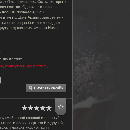
л робота-помощника Солта, которого
оизводство. Однако его новое
ь полным провалом, и он
л в тупик. Друг Акиры советует ему
 вырасти над собой, и тот создаёт
другу под кодовым именем Номер
1
а, Фантастика
ма
,
мультфильм
,
фантастика
,
Смотреть онлайн
руемой силой озорной и весёлый
 спасти своих родителей и друзей,
озное и полное приключений