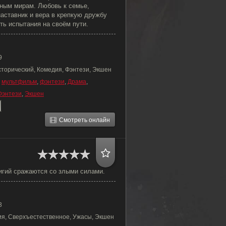
ным мирам. Любовь к семье,
аставник и вера в крепкую дружбу
ть испытания на своём пути.
9
сторический, Комедия, Фэнтези, Экшен
,
мультфильм
,
фэнтези
,
Драма
,
Фэнтези
,
Экшен
Смотреть онлайн
игий сражаются со злыми силами.
3
я, Сверхъестественное, Ужасы, Экшен