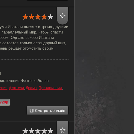
ми Иватани вместе с тремя другими
 параллельный мир, чтобы спасти
героем. Однако вскоре Иватани
го остаётся только легендарный щит,
рень решает отомстить своим
9
риключения, Фэнтези, Экшен
ения
,
фэнтези
,
Драма
,
Приключения
,
720p
Смотреть онлайн