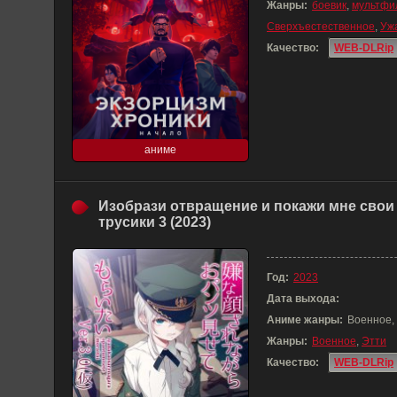
Жанры:
боевик
,
мультфи
Сверхъестественное
,
Уж
Качество:
WEB-DLRip
аниме
Изобрази отвращение и покажи мне свои
трусики 3 (2023)
Год:
2023
Дата выхода:
Аниме жанры:
Военное,
Жанры:
Военное
,
Этти
Качество:
WEB-DLRip