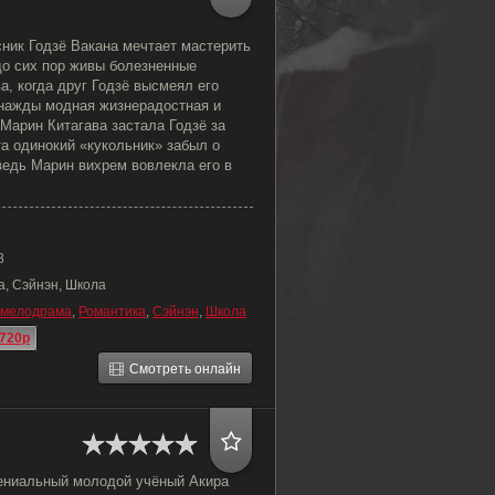
ник Годзё Вакана мечтает мастерить
до сих пор живы болезненные
а, когда друг Годзё высмеял его
нажды модная жизнерадостная и
Марин Китагава застала Годзё за
а одинокий «кукольник» забыл о
ведь Марин вихрем вовлекла его в
8
а, Сэйнэн, Школа
мелодрама
,
Романтика
,
Сэйнэн
,
Школа
720p
Смотреть онлайн
ениальный молодой учёный Акира