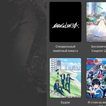
0
1
2
3
4
5
Специальный
Бесконеч
памятный показ к
Скарлет (
тридцатилетию
«Евангелиона» (2026)
Будни
Я стою на м