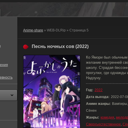
Anime-share
» WEB-DLRip » Страница 5
в
Песнь ночных сов (2022)
Ко Ямори был обычным
желание внутренней сво
ения
школу. Страдая бессонн
прогулки, где однажды 
евность
Надзуну.
Год:
2022
Дата выхода:
2022-07-0
Аниме жанры:
Вампиры,
Сёнен
Жанры:
комедия
,
мелод
Сверхъестественное
,
Сё