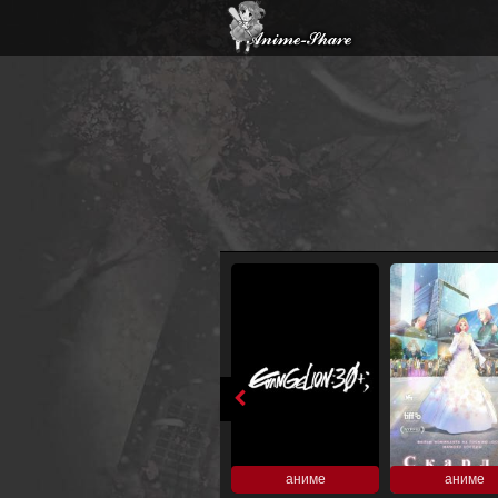
аниме
аниме