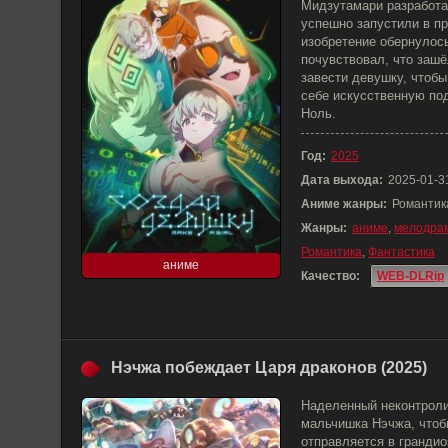
Мидзутамари разработа
успешно запустили в пр
изобретение обернулос
почувствовал, что зашё
завести девушку, чтобы
себе искусственную по
Ноль.
Год:
2025
Дата выхода:
2025-01-3
Аниме жанры:
Романтик
Жанры:
аниме
,
мелодра
Романтика
,
Фантастика
аниме
Качество:
WEB-DLRip
Нэчжа побеждает Царя драконов (2025)
Наделенный неконтроли
мальчишка Нэчжа, чтобы
отправляется в гранди