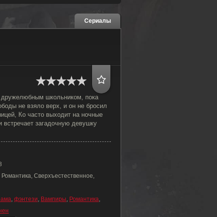
Сериалы
 дружелюбным школьником, пока
боды не взяло верх, и он не бросил
ицей, Ко часто выходит на ночные
и встречает загадочную девушку
8
 Романтика, Сверхъестественное,
рама
,
фэнтези
,
Вампиры
,
Романтика
,
нен