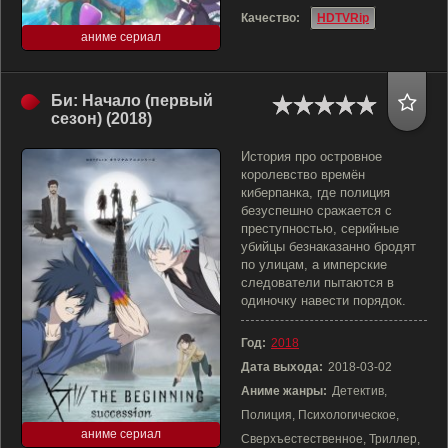
Качество:
HDTVRip
аниме сериал
Би: Начало (первый
сезон) (2018)
История про островное
королевство времён
киберпанка, где полиция
безуспешно сражается с
преступностью, серийные
убийцы безнаказанно бродят
по улицам, а имперские
следователи пытаются в
одиночку навести порядок.
Год:
2018
Дата выхода:
2018-03-02
Аниме жанры:
Детектив,
Полиция, Психологическое,
аниме сериал
Сверхъестественное, Триллер,