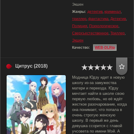
Экшен
Жанры:
детектив
,
криминал
,
триллер
,
фантастика
,
Детектив
,
Полиция
,
Психологическое
,
Сверхъестественное
,
Триллер
,
Экшен
Качество:
WEB-DLRip
Цитрус (2018)
Модница Юдзу идет в новую
школу из-за замужества
матери и переезда. Юдзу
мечтает найти в школе свою
первую любовь, но её ждёт
жесткое разочарование, когда
она понимает, что попала в
очень строгую женскую
школу. В первый же день
девушка ссорится с главой
учсовета по имени Мэй. А