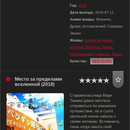
Год:
2018
Дата выхода:
2018-07-11
Аниме жанры:
Военное,
Драма, Исторический, Самураи,
Экшен
Жанры:
боевик
,
военный
,
история
,
Военное
,
Драма
,
Исторический
,
Самураи
,
Экшен
Качество:
WEB-DLRip
Место за пределами
вселенной (2018)
Старшеклассница Мари
Тамаки давно мечтала
отправиться во внезапное
путешествие, но в суете
школьной жизни забыла о
своём желании. Вспомнила,
лишь когда нашла свой