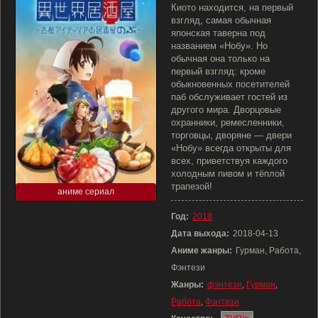
Киото находится, на первый
взгляд, самая обычная
японская таверна под
названием «Нобу». Но
обычная она только на
первый взгляд: кроме
обыкновенных посетителей
паб обслуживает гостей из
другого мира. Дворцовые
охранники, ремесленники,
торговцы, дворяне — двери
«Нобу» всегда открыты для
всех, приветствуя каждого
холодным пивом и тёплой
трапезой!
аниме сериал
Год:
2018
Дата выхода:
2018-04-13
Аниме жанры:
Гурман, Работа,
Фэнтези
Жанры:
фэнтези
,
Гурман
,
Работа
,
Фэнтези