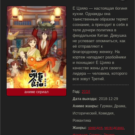
Е Цзяяо — настоящая богиня
кухни. Однажды она
таинственным образом теряет
сознание, а приходит в себя в
теле дочери политика в
феодальном Китае. Девушка
не успевает опомниться, как
её отправляют к
благородному жениху. На
кортеж нападают разбойники
и похищают Е Цзяяо в
качестве жены для своего
лидера — человека, которого
все зовут Третий.
Год:
2018
аниме сериал
Дата выхода:
2018-12-29
Аниме жанры:
Гурман, Драма,
Исторический, Комедия,
Романтика
Жанры:
комедия
,
мелодрама
,