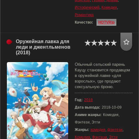
фэнтези
,
Гурман
,
Драма
,
Исторический
,
Комедия
,
Романтика
Качество:
HDTVRip
Оружейная лавка для
леди и джентльменов
(2018)
Обычный сельский парень
Кауцу становится продавцом
в оружейной лавке «для
взрослых», где продают
сексуальную броню.
Год:
2018
Дата выхода:
2018-10-09
Аниме жанры:
Комедия,
Фэнтези, Этти
Жанры:
комедия
,
фэнтези
,
Комедия
,
Фэнтези
,
Этти