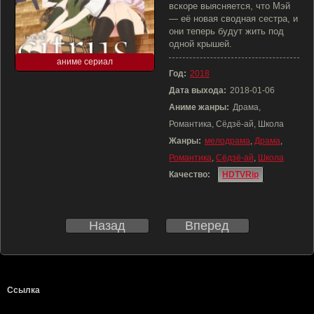
вскоре выясняется, что Мэй
— её новая сводная сестра, и
они теперь будут жить под
одной крышей.
аниме сериал
Год:
2018
Дата выхода:
2018-01-06
Аниме жанры:
Драма,
Романтика, Сёдзё-ай, Школа
Жанры:
мелодрама
,
Драма
,
Романтика
,
Сёдзё-ай
,
Школа
Качество:
HDTVRip
Назад
Вперед
Ссылка