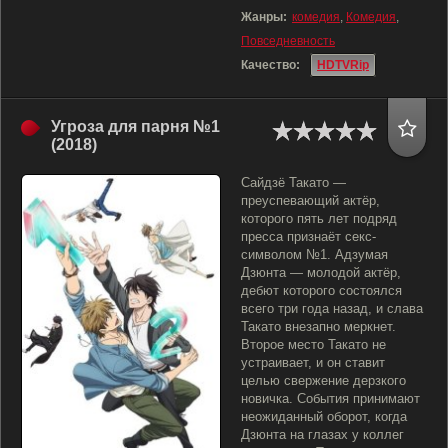
Жанры:
комедия
,
Комедия
,
Повседневность
Качество:
HDTVRip
Угроза для парня №1
(2018)
Сайдзё Такато —
преуспевающий актёр,
которого пять лет подряд
пресса признаёт секс-
символом №1. Адзумая
Дзюнта — молодой актёр,
дебют которого состоялся
всего три года назад, и слава
Такато внезапно меркнет.
Второе место Такато не
устраивает, и он ставит
целью свержение дерзкого
новичка. События принимают
неожиданный оборот, когда
Дзюнта на глазах у коллег