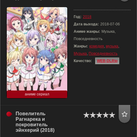
Год:
2018
Дата выхода:
2018-07-06
Аниме жанры:
Музыка,
Повседневность
Жанры:
комедия
,
музыка
,
Музыка
,
Повседневность
Качество:
WEB-DLRip
аниме сериал
Повелитель
Рагнарека и
покровитель
эйнхерий (2018)