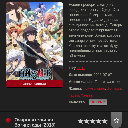
Решив проверить одну из
городских легенд, Суоу Юто
попал в иной мир — мир,
пропитанный духом древних
скандинавских легенд. Теперь
герою предстоит привести к
величию клан Волка, который
однажды о нём позаботился.
А помогать ему в этом будут
волшебницы и воительницы
эйнхерии.
Год:
2018
Дата выхода:
2018-07-07
Аниме жанры:
Гарем, Фэнтези
аниме сериал
Жанры:
приключения
,
фэнтези
,
Гарем
,
Фэнтези
Качество:
HDTVRip
Очаровательная
богиня еды (2018)