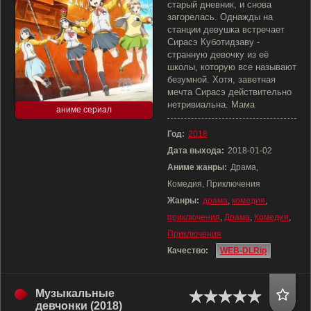
старый дневник, и снова
загорелась. Однажды на
станции девушка встречает
Сирасэ Куботидзаву -
странную девочку из её
школы, которую все называют
безумной. Хотя, заветная
мечта Сирасэ действительно
нетривиальна. Мама
аниме сериал
Год:
2018
Дата выхода:
2018-01-02
Аниме жанры:
Драма,
Комедия, Приключения
Жанры:
драма
,
комедия
,
приключения
,
Драма
,
Комедия
,
Приключения
Качество:
WEB-DLRip
Музыкальные
девчонки (2018)