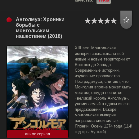
Качество:
TVRip
Анголмуа: Хроники
борьбы с
монгольским
нашествием (2018)
XIII век. Монгольская
империя захватывала всё
новые и новые территории от
Востока до Запада.
Современные историки,
изучавшие пророчества
Нострадамуса, считают, что
Монголия вполне может быть
местом, откуда появится
«великий король Анголмуа»,
упоминаемый в одном из его
предсказаний. Вскоре
монгольская империя
направила свои силы к
Японии. Осень 1274 года (11-й
год эры Бунъэй).
аниме сериал