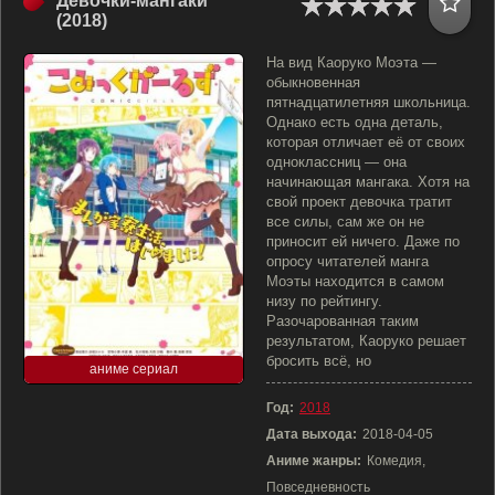
Девочки-мангаки
(2018)
На вид Каоруко Моэта —
обыкновенная
пятнадцатилетняя школьница.
Однако есть одна деталь,
которая отличает её от своих
одноклассниц — она
начинающая мангака. Хотя на
свой проект девочка тратит
все силы, сам же он не
приносит ей ничего. Даже по
опросу читателей манга
Моэты находится в самом
низу по рейтингу.
Разочарованная таким
результатом, Каоруко решает
бросить всё, но
аниме сериал
Год:
2018
Дата выхода:
2018-04-05
Аниме жанры:
Комедия,
Повседневность