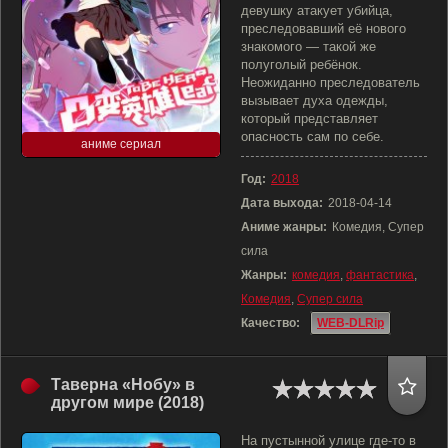
девушку атакует убийца,
преследовавший её нового
знакомого — такой же
полуголый ребёнок.
Неожиданно преследователь
вызывает духа одежды,
который представляет
опасность сам по себе.
аниме сериал
Год:
2018
Дата выхода:
2018-04-14
Аниме жанры:
Комедия, Супер
сила
Жанры:
комедия
,
фантастика
,
Комедия
,
Супер сила
Качество:
WEB-DLRip
Таверна «Нобу» в
другом мире (2018)
На пустынной улице где-то в