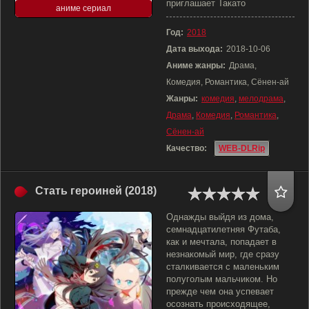
приглашает Такато
аниме сериал
Год:
2018
Дата выхода:
2018-10-06
Аниме жанры:
Драма,
Комедия, Романтика, Сёнен-ай
Жанры:
комедия
,
мелодрама
,
Драма
,
Комедия
,
Романтика
,
Сёнен-ай
Качество:
WEB-DLRip
Стать героиней (2018)
Однажды выйдя из дома,
семнадцатилетняя Футаба,
как и мечтала, попадает в
незнакомый мир, где сразу
сталкивается с маленьким
полуголым мальчиком. Но
прежде чем она успевает
осознать происходящее,