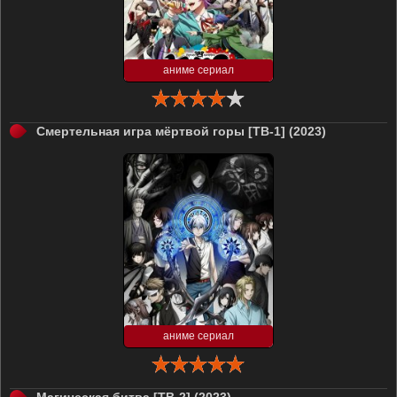
аниме сериал
Смертельная игра мёртвой горы [ТВ-1] (2023)
аниме сериал