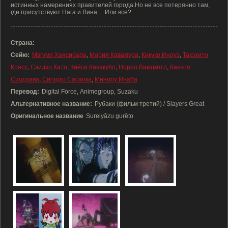
истинных намерениях правителей города.Но не все потерянно там,
где присутствуют Нага и Лина… Или все?
Страна:
Сейю:
Мэгуми Хаясибара
,
Мария Кавамура
,
Кикуко Иноуэ
,
Такэхито
Коясу
,
Сэидзо Като
,
Киёси Кавакубо
,
Норио Вакамото
,
Канэто
Сиодзава
,
Сигэдзо Сасаока
,
Минору Инаба
Перевод:
Digital Force, Animegroup, Suzaku
Альтернативное название:
Рубаки (фильм третий) / Slayers Great
Оригинальное название
Sureiyâzu gurêto