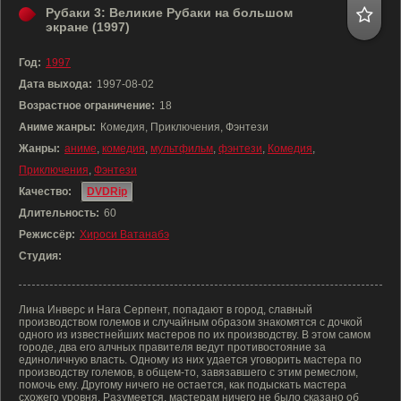
Рубаки 3: Великие Рубаки на большом
экране (1997)
Год:
1997
Дата выхода:
1997-08-02
Возрастное ограничение:
18
Аниме жанры:
Комедия, Приключения, Фэнтези
Жанры:
аниме
,
комедия
,
мультфильм
,
фэнтези
,
Комедия
,
Приключения
,
Фэнтези
Качество:
DVDRip
Длительность:
60
Режиссёр:
Хироси Ватанабэ
Студия:
Лина Инверс и Нага Серпент, попадают в город, славный
производством големов и случайным образом знакомятся с дочкой
одного из известнейших мастеров по их производству. В этом самом
городе, два его алчных правителя ведут противостояние за
единоличную власть. Одному из них удается уговорить мастера по
производству големов, в общем-то, завязавшего с этим ремеслом,
помочь ему. Другому ничего не остается, как подыскать мастера
схожего уровня. Разумеется, мастерам ничего не было сказано об