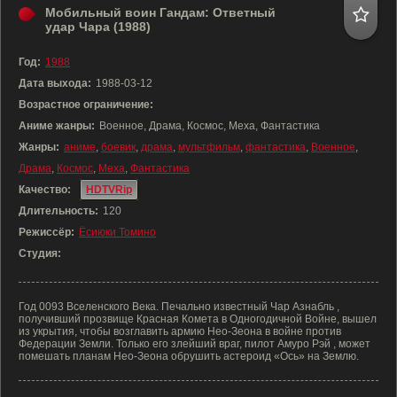
Мобильный воин Гандам: Ответный
удар Чара (1988)
Год:
1988
Дата выхода:
1988-03-12
Возрастное ограничение:
Аниме жанры:
Военное, Драма, Космос, Меха, Фантастика
Жанры:
аниме
,
боевик
,
драма
,
мультфильм
,
фантастика
,
Военное
,
Драма
,
Космос
,
Меха
,
Фантастика
Качество:
HDTVRip
Длительность:
120
Режиссёр:
Ёсиюки Томино
Студия:
Год 0093 Вселенского Века. Печально известный Чар Азнабль ,
получивший прозвище Красная Комета в Одногодичной Войне, вышел
из укрытия, чтобы возглавить армию Нео-Зеона в войне против
Федерации Земли. Только его злейший враг, пилот Амуро Рэй , может
помешать планам Нео-Зеона обрушить астероид «Ось» на Землю.