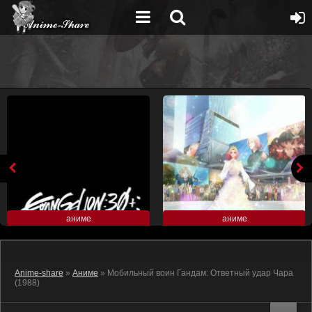
аниме
аниме
Anime-share
»
Аниме
» Мобильный воин Гандам: Ответный удар Чара
(1988)