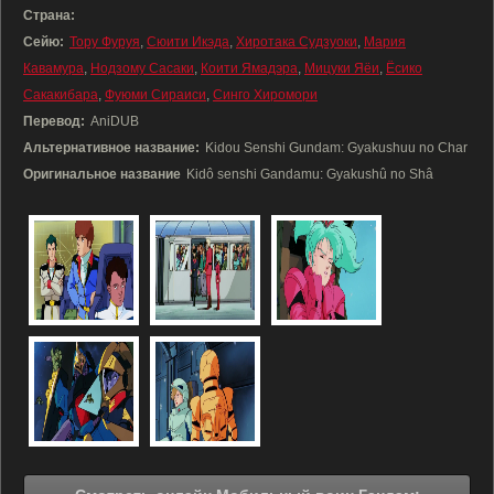
Страна:
Сейю:
Тору Фуруя
,
Сюити Икэда
,
Хиротака Судзуоки
,
Мария
Кавамура
,
Нодзому Сасаки
,
Коити Ямадэра
,
Мицуки Яёи
,
Ёсико
Сакакибара
,
Фуюми Сираиси
,
Синго Хиромори
Перевод:
AniDUB
Альтернативное название:
Kidou Senshi Gundam: Gyakushuu no Char
Оригинальное название
Kidô senshi Gandamu: Gyakushû no Shâ