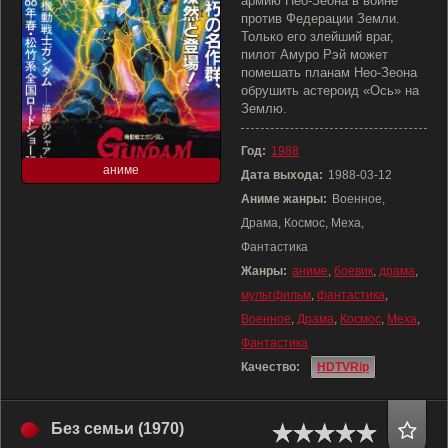
армию Нео-Зеона в войне
против Федерации Земли.
Только его злейший враг,
пилот Амуро Рэй может
помешать планам Нео-Зеона
обрушить астероид «Ось» на
Землю.
Год:
1988
аниме
Дата выхода:
1988-03-12
Аниме жанры:
Военное,
Драма, Космос, Меха,
Фантастика
Жанры:
аниме
,
боевик
,
драма
,
мультфильм
,
фантастика
,
Военное
,
Драма
,
Космос
,
Меха
,
Фантастика
Качество:
HDTVRip
Без семьи (1970)