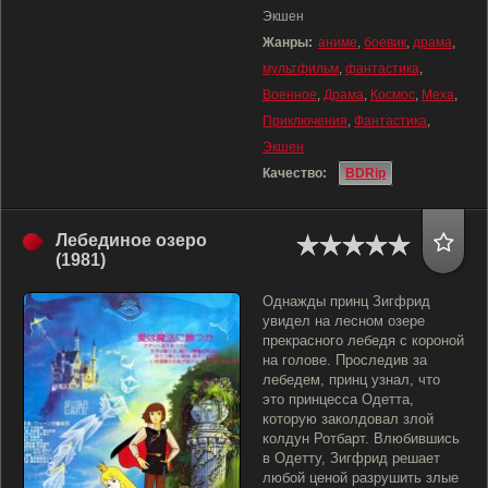
Экшен
Жанры:
аниме
,
боевик
,
драма
,
мультфильм
,
фантастика
,
Военное
,
Драма
,
Космос
,
Меха
,
Приключения
,
Фантастика
,
Экшен
Качество:
BDRip
Лебединое озеро
(1981)
Однажды принц Зигфрид
увидел на лесном озере
прекрасного лебедя с короной
на голове. Проследив за
лебедем, принц узнал, что
это принцесса Одетта,
которую заколдовал злой
колдун Ротбарт. Влюбившись
в Одетту, Зигфрид решает
любой ценой разрушить злые