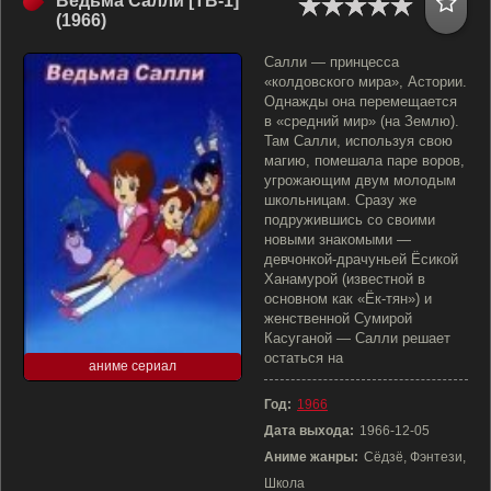
Ведьма Салли [ТВ-1]
(1966)
Салли — принцесса
«колдовского мира», Астории.
Однажды она перемещается
в «средний мир» (на Землю).
Там Салли, используя свою
магию, помешала паре воров,
угрожающим двум молодым
школьницам. Сразу же
подружившись со своими
новыми знакомыми —
девчонкой-драчуньей Ёсикой
Ханамурой (известной в
основном как «Ёк-тян») и
женственной Сумирой
Касуганой — Салли решает
остаться на
аниме сериал
Год:
1966
Дата выхода:
1966-12-05
Аниме жанры:
Сёдзё, Фэнтези,
Школа