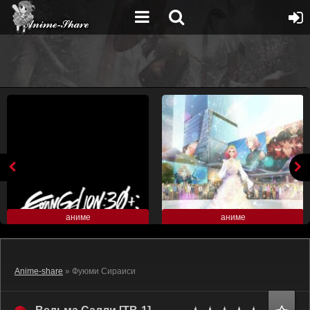
аниме
аниме
Anime-share
» Фуюми Сираиси