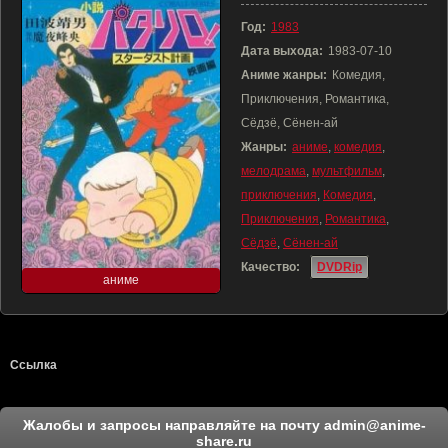
Год:
1983
Дата выхода:
1983-07-10
Аниме жанры:
Комедия,
Приключения, Романтика,
Сёдзё, Сёнен-ай
Жанры:
аниме
,
комедия
,
мелодрама
,
мультфильм
,
приключения
,
Комедия
,
Приключения
,
Романтика
,
Сёдзё
,
Сёнен-ай
Качество:
DVDRip
аниме
Ссылка
Жалобы и запросы направляйте на почту
admin@anime-
share.ru