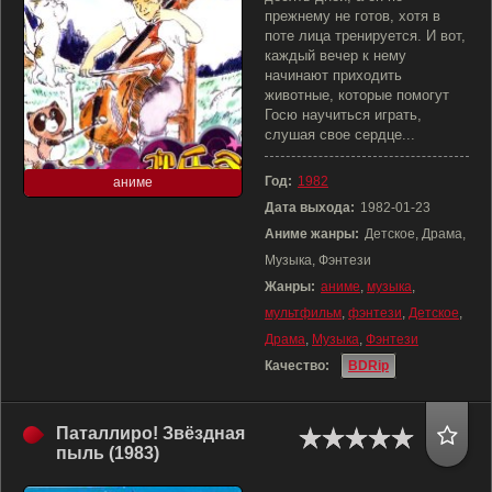
прежнему не готов, хотя в
поте лица тренируется. И вот,
каждый вечер к нему
начинают приходить
животные, которые помогут
Госю научиться играть,
слушая свое сердце...
Год:
1982
аниме
Дата выхода:
1982-01-23
Аниме жанры:
Детское, Драма,
Музыка, Фэнтези
Жанры:
аниме
,
музыка
,
мультфильм
,
фэнтези
,
Детское
,
Драма
,
Музыка
,
Фэнтези
Качество:
BDRip
Паталлиро! Звёздная
пыль (1983)