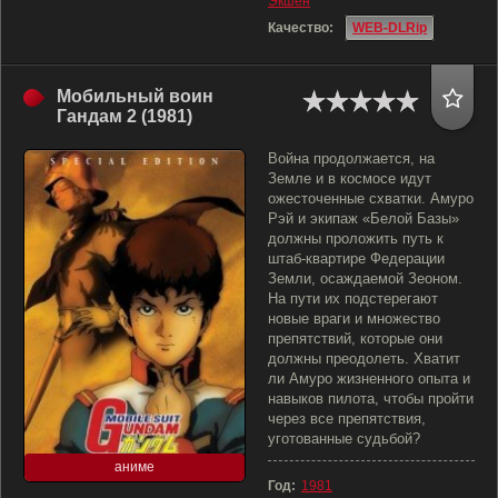
Экшен
Качество:
WEB-DLRip
Мобильный воин
Гандам 2 (1981)
Война продолжается, на
Земле и в космосе идут
ожесточенные схватки. Амуро
Рэй и экипаж «Белой Базы»
должны проложить путь к
штаб-квартире Федерации
Земли, осаждаемой Зеоном.
На пути их подстерегают
новые враги и множество
препятствий, которые они
должны преодолеть. Хватит
ли Амуро жизненного опыта и
навыков пилота, чтобы пройти
через все препятствия,
уготованные судьбой?
аниме
Год:
1981