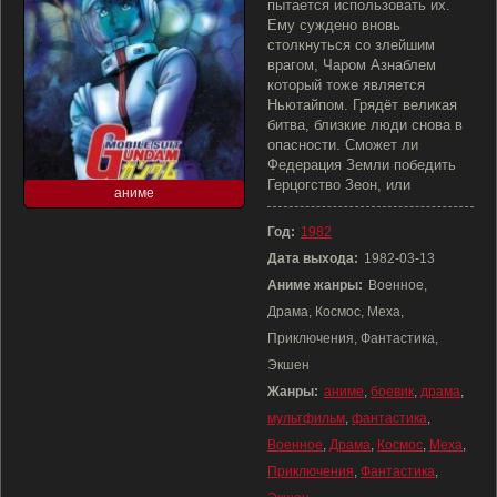
пытается использовать их.
Ему суждено вновь
столкнуться со злейшим
врагом, Чаром Азнаблем
который тоже является
Ньютайпом. Грядёт великая
битва, близкие люди снова в
опасности. Сможет ли
Федерация Земли победить
Герцогство Зеон, или
аниме
Год:
1982
Дата выхода:
1982-03-13
Аниме жанры:
Военное,
Драма, Космос, Меха,
Приключения, Фантастика,
Экшен
Жанры:
аниме
,
боевик
,
драма
,
мультфильм
,
фантастика
,
Военное
,
Драма
,
Космос
,
Меха
,
Приключения
,
Фантастика
,