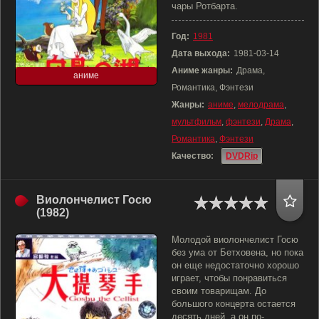
чары Ротбарта.
Год:
1981
Дата выхода:
1981-03-14
Аниме жанры:
Драма,
аниме
Романтика, Фэнтези
Жанры:
аниме
,
мелодрама
,
мультфильм
,
фэнтези
,
Драма
,
Романтика
,
Фэнтези
Качество:
DVDRip
Виолончелист Госю
(1982)
Молодой виолончелист Госю
без ума от Бетховена, но пока
он еще недостаточно хорошо
играет, чтобы понравиться
своим товарищам. До
большого концерта остается
десять дней, а он по-