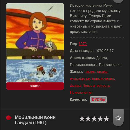
История мальчика Реми,
которого продали музыканту
Виталису. Теперь Реми
колесит по стране вместе с
животными музыканта и дает
представления.
Год:
1970
Дата выхода:
1970-03-17
Аниме жанры:
Драма,
Повседневность, Приключения
Жанры:
аниме
,
драма
,
мультфильм
,
приключения
,
Драма
,
Повседневность
,
аниме
Приключения
Качество:
DVDRip
Мобильный воин
Гандам (1981)