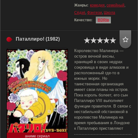
Жанры:
комедия
,
семейный
,
Сёдзё
,
Фэнтези
,
Школа
Качество:
BDRip
Паталлиро! (1982)
Королевство Малинера —
остров вечной весны,
хранящий в своих недрах
сокровища в виде алмазов и
расположенный где-то в
южных морях. Но
таинственная организация
имеет свои планы на остров.
Пока король болеет, его сын
Паталлиро VIII выполняет
функции правителя. В связи с
нестабильной обстановкой в
королевстве Малинера на
время пребывания в Лондоне
к Паталлиро приставляют
аниме сериал