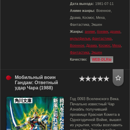
Дата выхода:
1981-07-11
Аниме жанры:
Военное,
Драма, Космос, Меха,
Фантастика, Экшен
Жанры:
аниме
,
боевик
,
драма
,
мультфильм
,
фантастика
,
Военное
,
Драма
,
Космос
,
Меха
,
Фантастика
,
Экшен
Качество:
WEB-DLRip
Мобильный воин
Гандам: Ответный
удар Чара (1988)
Год 0093 Вселенского Века.
Печально известный Чар
Азнабль получивший
прозвище Красная Комета в
Одногодичной Войне, вышел
из укрытия, чтобы возглавить