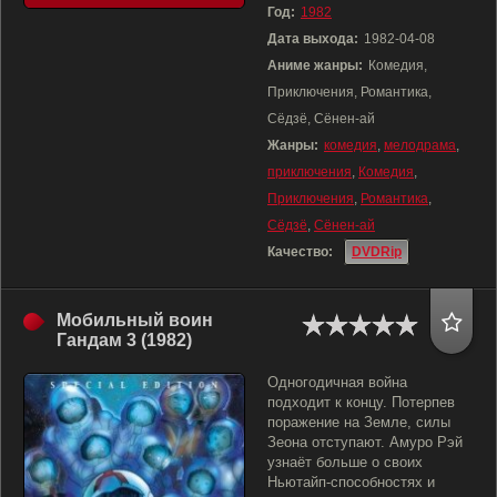
Год:
1982
Дата выхода:
1982-04-08
Аниме жанры:
Комедия,
Приключения, Романтика,
Сёдзё, Сёнен-ай
Жанры:
комедия
,
мелодрама
,
приключения
,
Комедия
,
Приключения
,
Романтика
,
Сёдзё
,
Сёнен-ай
Качество:
DVDRip
Мобильный воин
Гандам 3 (1982)
Одногодичная война
подходит к концу. Потерпев
поражение на Земле, силы
Зеона отступают. Амуро Рэй
узнаёт больше о своих
Ньютайп-способностях и