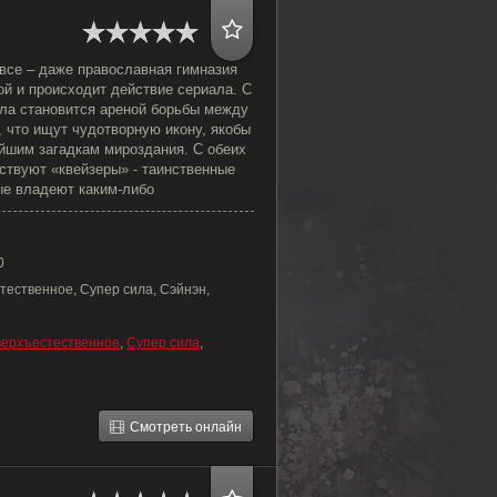
 все – даже православная гимназия
ой и происходит действие сериала. С
ола становится ареной борьбы между
 что ищут чудотворную икону, якобы
шим загадкам мироздания. С обеих
ствуют «квейзеры» - таинственные
ые владеют каким-либо
0
тественное, Супер сила, Сэйнэн,
ерхъестественное
,
Супер сила
,
Смотреть онлайн