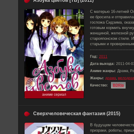
Азбука цветов [ТВ] (2011)
С матерью 16-летней О
ее бросила и отправила
госпожа Сидзима, оказ
готовым кормить внучк
женщиной, железной ру
старояпонском стиле. И
старыми и проверенными
Год:
2011
Дата выхода:
2011-04-0
Аниме жанры:
Драма, Р
Жанры:
драма
,
мелодра
Качество:
BDRip
аниме сериал
Сверхчеловеческая фантазия (2015)
В будущем человечеств
призраки, роботы, прише