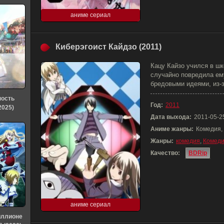
аниме сериал
Киберэгоист Кайдзо (2011)
Кацу Кайзо учился в шк
случайно повредила ем
бредовыми идеями, из-з
ность
Год:
2011
2025)
Дата выхода:
2011-05-2
Аниме жанры:
Комедия,
Жанры:
комедия
,
Комед
Качество:
BDRip
аниме сериал
иллионе