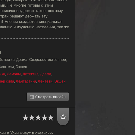
ьми. Не многие готовы с этим
 психика выдержит такое, поэтому
стран решают держать эту
 В Японии создаётся специальная
ованию и изучению населения, так же
4
Детектив, Драма, Сверхъестественное,
 Фэнтези, Экшен
ика
,
Демоны
,
Детектив
,
Драма
,
пер сила
,
Фантастика
,
Фэнтези
,
Экшен
Смотреть онлайн
ин и Урин живут в океанских