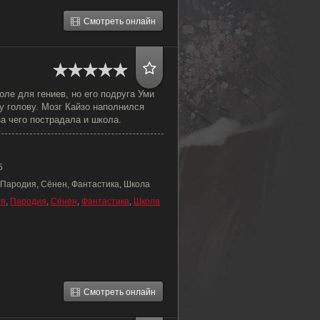
Смотреть онлайн
оле для гениев, но его подруга Уми
у голову. Мозг Кайзо наполнился
а чего пострадала и школа.
5
 Пародия, Сёнен, Фантастика, Школа
ия
,
Пародия
,
Сёнен
,
Фантастика
,
Школа
Смотреть онлайн