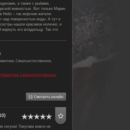
одичами, а также с рыбами,
орской живностью. Вот только Марин
 в Небо – так морские жители
т над поверхностью воды. А тут и
сестры нашли красивое колечко, и
 вернуть его владельцу. Так что
4
омантика, Сверхъестественное,
,
Романтика
,
Сверхъестественное
,
Смотреть онлайн
10)
и сегунат Токугава вовсе не