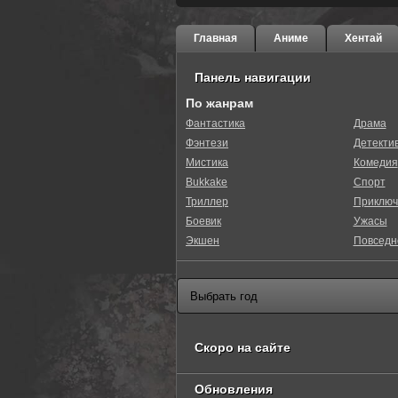
Главная
Аниме
Хентай
Панель навигации
По жанрам
Фантастика
Драма
Фэнтези
Детекти
0
1
2
3
4
5
Мистика
Комедия
Bukkake
Спорт
Триллер
Приключ
Боевик
Ужасы
Экшен
Повседн
Скоро на сайте
Обновления