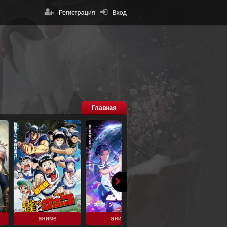
Регистрация
Вход
Главная
аниме
аниме
аниме