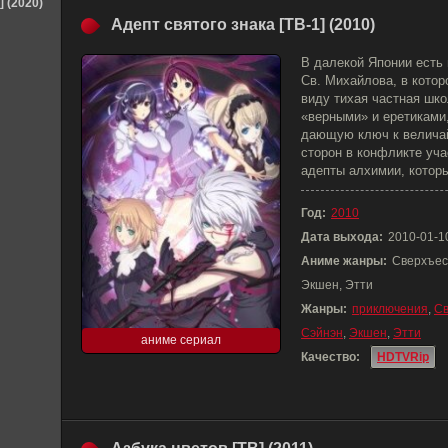
] (2020)
Адепт святого знака [ТВ-1] (2010)
В далекой Японии есть
Св. Михайлова, в котор
виду тихая частная шк
«верными» и еретиками,
дающую ключ к величай
сторон в конфликте уча
адепты алхимии, котор
Год:
2010
Дата выхода:
2010-01-1
Аниме жанры:
Сверхъес
Экшен, Этти
Жанры:
приключения
,
Св
Сэйнэн
,
Экшен
,
Этти
аниме сериал
Качество:
HDTVRip