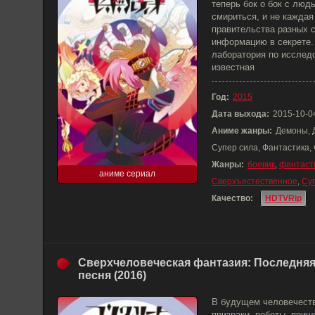
теперь бок о бок с люд
смириться, и не каждая
правительства разных 
информацию в секрете.
лаборатория по исслед
известная
Год:
2015
Дата выхода:
2015-10-0
Аниме жанры:
Демоны, 
Супер сила, Фантастика,
Жанры:
боевик
,
фантаст
аниме сериал
Сверхъестественное
,
Су
Качество:
HDTVRip
Сверхчеловеческая фантазия: Последня
песня (2016)
В будущем человечеств
призраки, роботы, прише