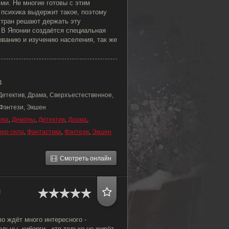
ьми. Не многие готовы с этим
 психика выдержит такое, поэтому
стран решают держать эту
 В Японии создаётся специальная
ованию и изучению населения, так же
4
Детектив, Драма, Сверхъестественное,
 Фэнтези, Экшен
ика
,
Демоны
,
Детектив
,
Драма
,
пер сила
,
Фантастика
,
Фэнтези
,
Экшен
Смотреть онлайн
я
о ждёт много интересного -
льцы, киборги - кто только не живёт