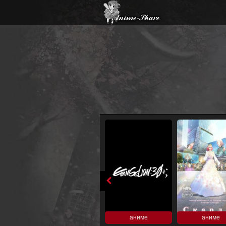
аниме
аниме