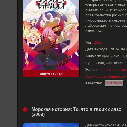
теперь бок о бок с люд
смириться, и не каждая
правительства разных 
информацию в секрете.
лаборатория по исслед
известная
Год:
2016
Дата выхода:
2015-10-0
Аниме жанры:
Демоны, 
Супер сила, Фантастика,
Жанры:
боевик
,
фантаст
аниме сериал
Сверхъестественное
,
Су
Качество:
HDTVRip
Морская история: То, что в твоих силах
(2009)
Две сестры-русалки Мар