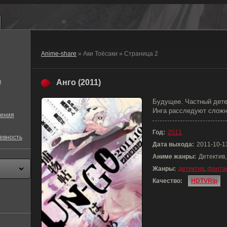
Anime-share
» Аки Тоёсаки » Страница 2
в
Анго (2011)
Будущее. Частный дете
Инга расследуют сложн
ения
Год:
2011
евность
Дата выхода:
2011-10-1
Аниме жанры:
Детектив
Жанры:
детектив
,
фанта
Качество:
HDTVRip