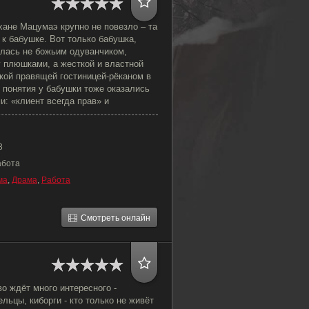
хане Мацумаэ крупно не повезло – та
 к бабушке. Вот только бабушка,
алась не божьим одуванчиком,
у плюшками, а жесткой и властной
кой правящей гостиницей-рёканом в
 понятия у бабушки тоже оказались
: «клиент всегда прав» и
3
абота
ма
,
Драма
,
Работа
Смотреть онлайн
о ждёт много интересного -
льцы, киборги - кто только не живёт