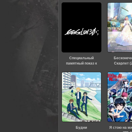
0
1
2
3
4
5
Специальный
Бесконеч
памятный показ к
Скарлет (
тридцатилетию
«Евангелиона» (2026)
Будни
Я стою на м