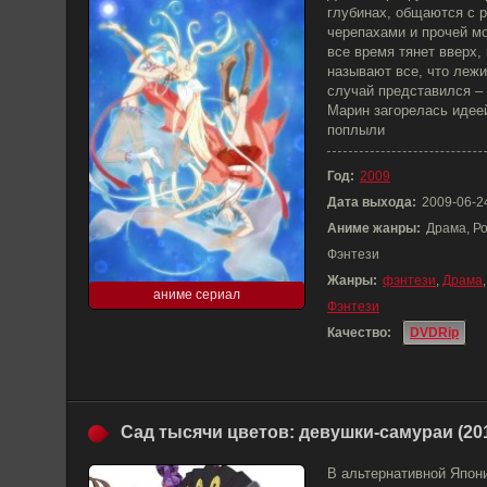
глубинах, общаются с р
черепахами и прочей м
все время тянет вверх,
называют все, что лежи
случай представился – 
Марин загорелась идеей
поплыли
Год:
2009
Дата выхода:
2009-06-2
Аниме жанры:
Драма, Р
Фэнтези
Жанры:
фэнтези
,
Драма
аниме сериал
Фэнтези
Качество:
DVDRip
Сад тысячи цветов: девушки-самураи (20
В альтернативной Япони