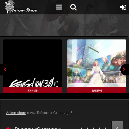
аниме
аниме
Anime-share
» Аки Тоёсаки » Страница 5