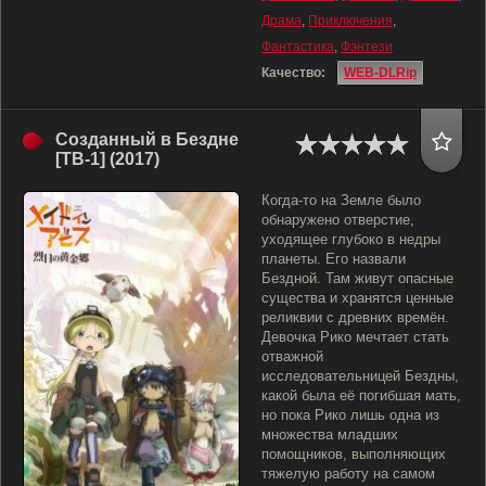
Драма
,
Приключения
,
Фантастика
,
Фэнтези
Качество:
WEB-DLRip
Созданный в Бездне
[ТВ-1] (2017)
Когда-то на Земле было
обнаружено отверстие,
уходящее глубоко в недры
планеты. Его назвали
Бездной. Там живут опасные
существа и хранятся ценные
реликвии с древних времён.
Девочка Рико мечтает стать
отважной
исследовательницей Бездны,
какой была её погибшая мать,
но пока Рико лишь одна из
множества младших
помощников, выполняющих
тяжелую работу на самом