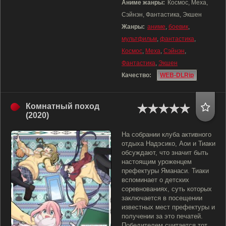
Аниме жанры:
Космос, Меха,
Сэйнэн, Фантастика, Экшен
Жанры:
аниме
,
боевик
,
мультфильм
,
фантастика
,
Космос
,
Меха
,
Сэйнэн
,
Фантастика
,
Экшен
Качество:
WEB-DLRip
Комнатный поход
(2020)
На собрании клуба активного
отдыха Надэсико, Аои и Тиаки
обсуждают, что значит быть
настоящим уроженцем
префектуры Яманаси. Тиаки
вспоминает о детских
соревнованиях, суть которых
заключается в посещении
известных мест префектуры и
получении за это печатей.
Победителем считается тот,