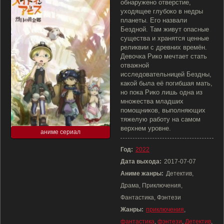
обнаружено отверстие,
уходящее глубоко в недры
планеты. Его назвали
Бездной. Там живут опасные
существа и хранятся ценные
реликвии с древних времён.
Девочка Рико мечтает стать
отважной
исследовательницей Бездны,
какой была её погибшая мать,
но пока Рико лишь одна из
множества младших
помощников, выполняющих
тяжелую работу на самом
верхнем уровне.
аниме сериал
Год:
2022
Дата выхода:
2017-07-07
Аниме жанры:
Детектив,
Драма, Приключения,
Фантастика, Фэнтези
Жанры:
приключения
,
фантастика
,
фэнтези
,
Детектив
,