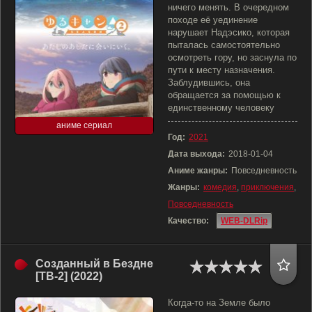
ничего менять. В очередном
походе её уединение
нарушает Надэсико, которая
пыталась самостоятельно
осмотреть гору, но заснула по
пути к месту назначения.
Заблудившись, она
обращается за помощью к
единственному человеку
аниме сериал
Год:
2021
Дата выхода:
2018-01-04
Аниме жанры:
Повседневность
Жанры:
комедия
,
приключения
,
Повседневность
Качество:
WEB-DLRip
Созданный в Бездне
[ТВ-2] (2022)
Когда-то на Земле было