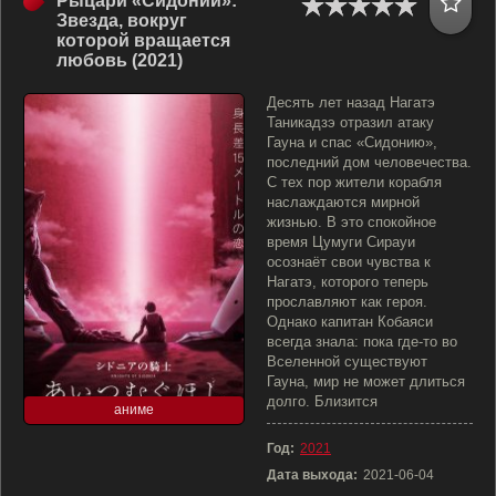
Рыцари «Сидонии»:
Звезда, вокруг
которой вращается
любовь (2021)
Десять лет назад Нагатэ
Таникадзэ отразил атаку
Гауна и спас «Сидонию»,
последний дом человечества.
С тех пор жители корабля
наслаждаются мирной
жизнью. В это спокойное
время Цумуги Сирауи
осознаёт свои чувства к
Нагатэ, которого теперь
прославляют как героя.
Однако капитан Кобаяси
всегда знала: пока где-то во
Вселенной существуют
Гауна, мир не может длиться
долго. Близится
аниме
Год:
2021
Дата выхода:
2021-06-04