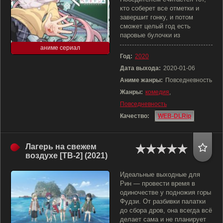
кто соберет все отметки и
завершит гонку, и потом
сможет целый год есть
паровые булочки из
аниме сериал
Год:
2020
Дата выхода:
2020-01-06
Аниме жанры:
Повседневность
Жанры:
комедия
,
Повседневность
Качество:
WEB-DLRip
Лагерь на свежем
воздухе [ТВ-2] (2021)
Идеальные выходные для
Рин — провести время в
одиночестве у подножия горы
Фудзи. От разбивки палатки
до сбора дров, она всегда всё
делает сама и не планирует