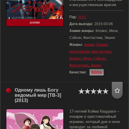
и могущественным врагом.
Год:
2015
аниме
Дата выхода:
2015-03-06
Аниме жанры:
Космос, Меха,
Сэйнэн, Фантастика, Экшен
Жанры:
аниме
,
боевик
,
мультфильм
,
фантастика
,
Космос
,
Меха
,
Сэйнэн
,
Фантастика
,
Экшен
Качество:
BDRip
Одному лишь Богу
ведомый мир [ТВ-3]
(2013)
17-летний Кэйма Кацураги –
очкарик и хрестоматийный
игроман, который дни и ночи
проводит за любимой