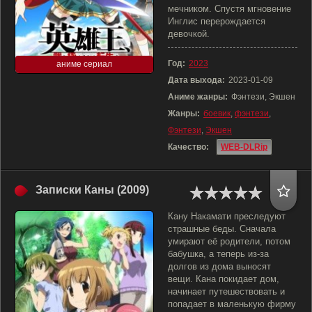
мечником. Спустя мгновение
Инглис перерождается
девочкой.
Год:
2023
аниме сериал
Дата выхода:
2023-01-09
Аниме жанры:
Фэнтези, Экшен
Жанры:
боевик
,
фэнтези
,
Фэнтези
,
Экшен
Качество:
WEB-DLRip
Записки Каны (2009)
Кану Накамати преследуют
страшные беды. Сначала
умирают её родители, потом
бабушка, а теперь из-за
долгов из дома выносят
вещи. Кана покидает дом,
начинает путешествовать и
попадает в маленькую фирму