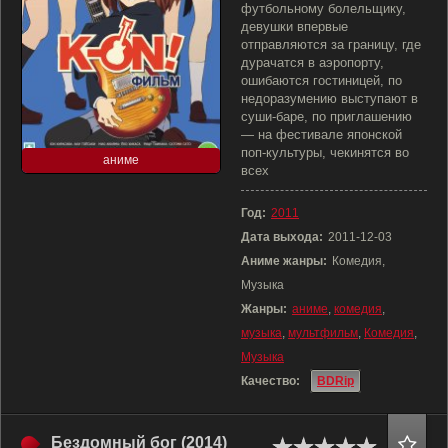
футбольному болельщику,
девушки впервые
отправляются за границу, где
дурачатся в аэропорту,
ошибаются гостиницей, по
недоразумению выступают в
суши-баре, по приглашению
— на фестивале японской
поп-культуры, чекинятся во
аниме
всех
Год:
2011
Дата выхода:
2011-12-03
Аниме жанры:
Комедия,
Музыка
Жанры:
аниме
,
комедия
,
музыка
,
мультфильм
,
Комедия
,
Музыка
Качество:
BDRip
Бездомный бог (2014)