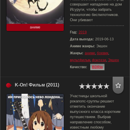
совершает нападение на дом
Исуруги, чтобы забрать
технологию беспилотников.
Они убивают
аниме
Год:
2019
Дата выхода:
2019-06-13
Аниме жанры:
Экшен
Жанры:
аниме
,
боевик
,
мультфильм
,
фэнтези
,
Экшен
Качество:
BDRip
K-On! Фильм (2011)
Участницы школьной
рокапопс-группы решают
отметить окончание
выпускного класса коротким
путешествием. Выбрав
направление способом,
известным любому