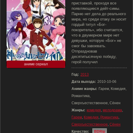
приставкой, проходя все
появляющиеся дейт-симы.
Парню нет дела до реального
мира, но среди отаку он носит
гордый титул «Бог-
покоритель», ибо считается,
что в двумерном мире нет
девушки, которую «Бог» не
смог бы завоевать.
Отпраздновав
десятитысячную победу,
герой получил
аниме сериал
Год:
2013
Дата выхода:
2010-10-06
Аниме жанры:
Гарем, Комедия,
Романтика,
Сверхъестественное, Сёнен
Жанры:
комедия
,
мелодрама
,
Гарем
,
Комедия
,
Романтика
,
Сверхъестественное
,
Сёнен
Качество:
BDRip