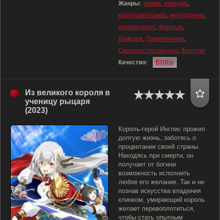
Жанры:
аниме
,
комедия
,
короткометражка
,
мультфильм
,
приключения
,
фэнтези
,
Комедия
,
Приключения
,
Сверхъестественное
,
Фэнтези
Качество:
BDRip
Из великого короля в
ученицу рыцаря
(2023)
Король-герой Инглис прожил
долгую жизнь, заботясь о
процветании своей страны.
Находясь при смерти, он
получает от богини
возможность исполнить
любое его желание. Так и не
познав искусства владения
клинком, умирающий король
желает перевоплотиться,
чтобы стать опытным