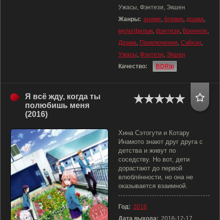
Ужасы, Фэнтези, Экшен
Жанры:
аниме
,
боевик
,
драма
,
мультфильм
,
фэнтези
,
Военное
,
Драма
,
Приключения
,
Сэйнэн
,
Ужасы
,
Фэнтези
,
Экшен
Качество:
BDRip
Я всё жду, когда ты
полюбишь меня
(2016)
Хина Сэтогути и Котару
Инамото знают друг друга с
детства и живут по
соседству. Но вот, дети
дорастают до первой
влюблённости, но она не
оказывается взаимной.
Год:
2016
Дата выхода:
2016-12-17