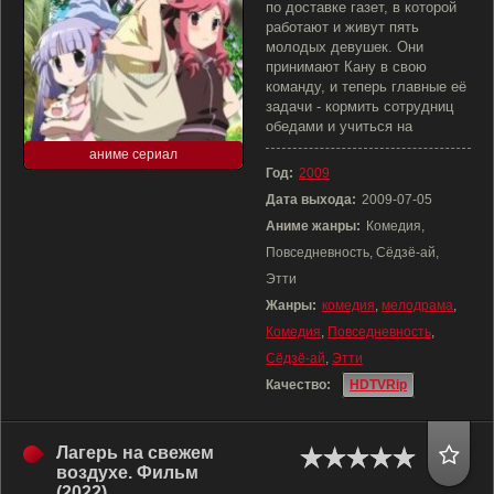
по доставке газет, в которой
работают и живут пять
молодых девушек. Они
принимают Кану в свою
команду, и теперь главные её
задачи - кормить сотрудниц
обедами и учиться на
аниме сериал
Год:
2009
Дата выхода:
2009-07-05
Аниме жанры:
Комедия,
Повседневность, Сёдзё-ай,
Этти
Жанры:
комедия
,
мелодрама
,
Комедия
,
Повседневность
,
Сёдзё-ай
,
Этти
Качество:
HDTVRip
Лагерь на свежем
воздухе. Фильм
(2022)