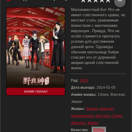
Малоизвестный Бог Ято не
имеет собственного храма, но
мечтает стать уважаемым
божеством с миллионами
верующих. Правда, Ято не
особо стремится прилагать
усилия для достижения
данной цели. Однажды
обычная школьница Хиёри
спасает его от дорожной
аварии ценой собственной
жизни.
Год:
2014
Дата выхода:
2014-01-05
аниме сериал
Аниме жанры:
Сёнен, Фэнтези,
Экшен
Жанры:
боевик
,
комедия
,
приключения
,
фэнтези
,
Сёнен
,
Фэнтези
,
Экшен
Качество:
BDRip