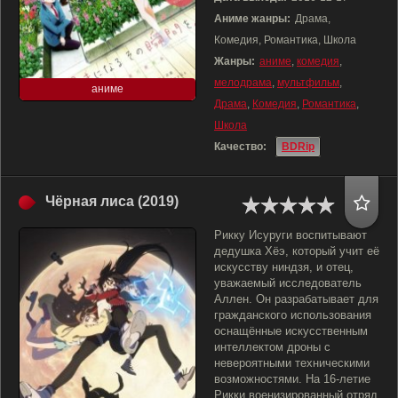
Аниме жанры:
Драма,
Комедия, Романтика, Школа
Жанры:
аниме
,
комедия
,
мелодрама
,
мультфильм
,
аниме
Драма
,
Комедия
,
Романтика
,
Школа
Качество:
BDRip
Чёрная лиса (2019)
Рикку Исуруги воспитывают
дедушка Хёэ, который учит её
искусству ниндзя, и отец,
уважаемый исследователь
Аллен. Он разрабатывает для
гражданского использования
оснащённые искусственным
интеллектом дроны с
невероятными техническими
возможностями. На 16-летие
Рикки военизированный отряд