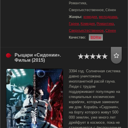
Романтика,
Сверхъестественное, Сёнен
Жанры:
комедия
,
мелодрама
,
Гарем
,
Комедия
,
Романтика
,
Сверхъестественное
,
Сёнен
Качество:
BDRip
Рыцари «Сидонии».
Фильм (2015)
3394 год. Солнечная система
давно уничтожена
инопланетной расой гауна.
Люди с трудом
поддерживают популяцию на
специальных космических
кораблях, которые заменили
им дом. Корабль «Сидония»,
на борту которого живут 500
000 землян, уже много лет
дрейфует в космосе, пока не
сталкивается с беспощадным