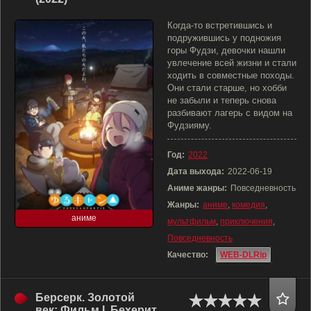
Когда-то встретившись и
подружившись у подножия
горы Фудзи, девочки нашли
увлечение всей жизни и стали
ходить в совместные походы.
Они стали старше, но хобби
не забыли и теперь снова
разбивают лагерь с видом на
Фудзияму.
Год:
2022
Дата выхода:
2022-06-19
Аниме жанры:
Повседневность
Жанры:
аниме
,
комедия
,
аниме
мультфильм
,
приключения
,
Повседневность
Качество:
WEB-DLRip
Берсерк. Золотой
век: Фильм I. Бехерит