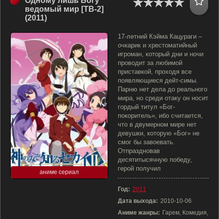
Одному лишь Богу
ведомый мир [ТВ-2]
(2011)
17-летний Кэйма Кацураги –
очкарик и хрестоматийный
игроман, который дни и ночи
проводит за любимой
приставкой, проходя все
появляющиеся дейт-симы.
Парню нет дела до реального
мира, но среди отаку он носит
гордый титул «Бог-
покоритель», ибо считается,
что в двумерном мире нет
девушки, которую «Бог» не
смог бы завоевать.
Отпраздновав
десятитысячную победу,
герой получил
аниме сериал
Год:
2011
Дата выхода:
2010-10-06
Аниме жанры:
Гарем, Комедия,