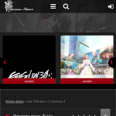
аниме
аниме
Anime-share
» Аки Тоёсаки » Страница 4