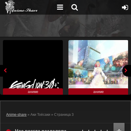
аниме
аниме
Anime-share
» Аки Тоёсаки » Страница 3