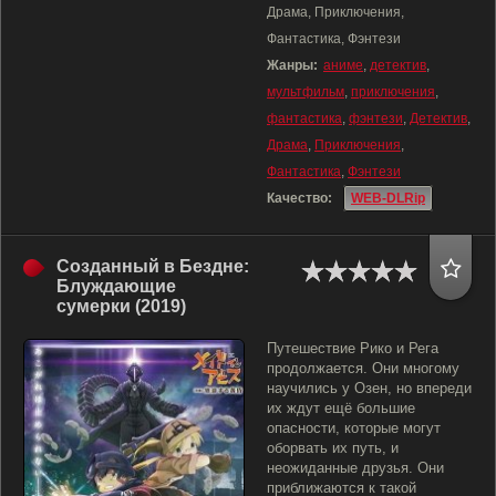
Драма, Приключения,
Фантастика, Фэнтези
Жанры:
аниме
,
детектив
,
мультфильм
,
приключения
,
фантастика
,
фэнтези
,
Детектив
,
Драма
,
Приключения
,
Фантастика
,
Фэнтези
Качество:
WEB-DLRip
Созданный в Бездне:
Блуждающие
сумерки (2019)
Путешествие Рико и Рега
продолжается. Они многому
научились у Озен, но впереди
их ждут ещё большие
опасности, которые могут
оборвать их путь, и
неожиданные друзья. Они
приближаются к такой