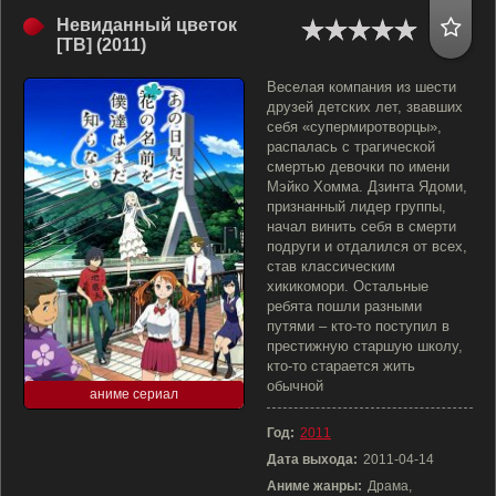
Невиданный цветок
[ТВ] (2011)
Веселая компания из шести
друзей детских лет, звавших
себя «супермиротворцы»,
распалась с трагической
смертью девочки по имени
Мэйко Хомма. Дзинта Ядоми,
признанный лидер группы,
начал винить себя в смерти
подруги и отдалился от всех,
став классическим
хикикомори. Остальные
ребята пошли разными
путями – кто-то поступил в
престижную старшую школу,
кто-то старается жить
обычной
аниме сериал
Год:
2011
Дата выхода:
2011-04-14
Аниме жанры:
Драма,