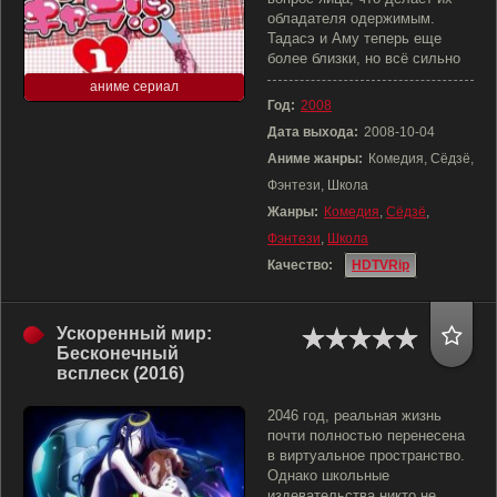
обладателя одержимым.
Тадасэ и Аму теперь еще
более близки, но всё сильно
аниме сериал
Год:
2008
Дата выхода:
2008-10-04
Аниме жанры:
Комедия, Сёдзё,
Фэнтези, Школа
Жанры:
Комедия
,
Сёдзё
,
Фэнтези
,
Школа
Качество:
HDTVRip
Ускоренный мир:
Бесконечный
всплеск (2016)
2046 год, реальная жизнь
почти полностью перенесена
в виртуальное пространство.
Однако школьные
издевательства никто не