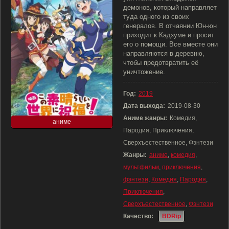
демонов, который направляет
туда одного из своих
генералов. В отчаянии Юн-юн
приходит к Кадзуме и просит
его о помощи. Все вместе они
направляются в деревню,
чтобы предотвратить её
уничтожение.
Год:
2019
Дата выхода:
2019-08-30
Аниме жанры:
Комедия,
аниме
Пародия, Приключения,
Сверхъестественное, Фэнтези
Жанры:
аниме
,
комедия
,
мультфильм
,
приключения
,
фэнтези
,
Комедия
,
Пародия
,
Приключения
,
Сверхъестественное
,
Фэнтези
Качество:
BDRip