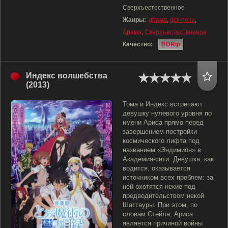
Сверхъестественное
Жанры:
драма
,
фэнтези
,
Драма
,
Сверхъестественное
Качество:
BDRip
Индекс волшебства
(2013)
Тома и Индекс встречают
девушку нулевого уровня по
имени Ариса прямо перед
завершением постройки
космического лифта под
названием «Эндимион» в
Академия-сити. Девушка, как
водится, оказывается
источником всех проблем: за
ней охотятся некие под
предводительством некой
Шаттауры. При этом, по
словам Стейла, Ариса
является причиной войны