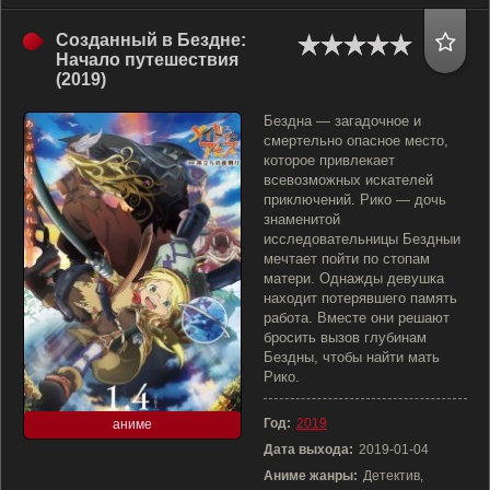
Созданный в Бездне:
Начало путешествия
(2019)
Бездна — загадочное и
смертельно опасное место,
которое привлекает
всевозможных искателей
приключений. Рико — дочь
знаменитой
исследовательницы Бездныи
мечтает пойти по стопам
матери. Однажды девушка
находит потерявшего память
работа. Вместе они решают
бросить вызов глубинам
Бездны, чтобы найти мать
Рико.
Год:
2019
аниме
Дата выхода:
2019-01-04
Аниме жанры:
Детектив,