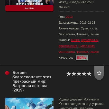
между Академия-сити и
магами.
аниме
Год:
2013
Дата выхода:
2013-02-23
Аниме жанры:
Супер сила,
Фантастика, Фэнтези, Экшен
Жанры:
аниме
,
мультфильм
,
приключения
,
Супер сила
,
Фантастика
,
Фэнтези
,
Экшен
Качество:
BDRip
Богиня
благословляет этот
прекрасный мир:
Багровая легенда
(2019)
Родная деревня Мэгумин и
Юн-юн находится под угрозой
уничтожения Владыкой