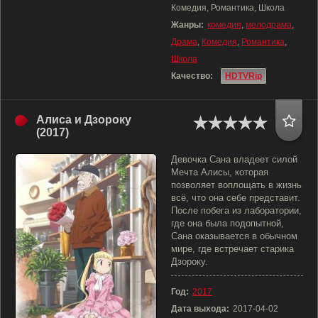
Комедия, Романтика, Школа
Жанры:
комедия
,
мелодрама
,
Драма
,
Комедия
,
Романтика
,
Школа
Качество:
HDTVRip
Алиса и Дзороку
(2017)
Девочка Сана владеет силой
Мечта Алисы, которая
позволяет воплощать в жизнь
всё, что она себе представит.
После побега из лаборатории,
где она была подопытной,
Сана оказывается в обычном
мире, где встречает старика
Дзороку.
Год:
2017
Дата выхода:
2017-04-02