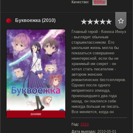
Качество:
BDRip
Буквоежка (2010)
Главный герой - Коноха Иноуэ
- выглядит обычным
старшеклассником. Его
школьная жизнь могла бы
показаться совершенно
неинтересной, если бы не
хранимый им секрет - он
хотел стать писателем -
автором женских
романтических бестселлеров.
Однако после одного
неприятного эпизода,
произошедшего два года
назад, он поклялся себе
никогда больше не писать.
Все меняется, когда он
аниме
Год:
2010
Дата выхода:
2010-05-01