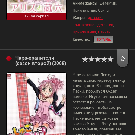
Аниме жанры:
Детектив,
Приключения, Сэйнэн
аниме сериал
Жанры:
детектив
,
приключения
,
Детектив
,
Приключения
,
Сэйнэн
Качество:
HDTVRip
Чара-хранители!
(сезон второй) (2008)
Утау оставила Пасху и
начала свою карьеру певицы
с нуля, хотя без поддержки
Пасхи, пробиться будет
нелегко. Икуто тем временем
остается работать на
корпорацию, чтобы сестре
ничего не угрожало. Также в
Пасхе появляется новая
замена Утау — Лулу, которая
вместо Х-яиц, превращает
вопрос-яица, что делает их