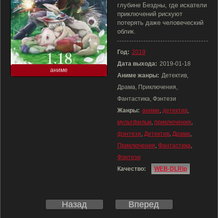
глубине Бездны, где искатели
приключений рискуют
потерять даже человеческий
облик.
Год:
2019
Дата выхода:
2019-01-18
аниме
Аниме жанры:
Детектив,
Драма, Приключения,
Фантастика, Фэнтези
Жанры:
аниме
,
детектив
,
мультфильм
,
приключения
,
фэнтези
,
Детектив
,
Драма
,
Приключения
,
Фантастика
,
Фэнтези
Качество:
WEB-DLRip
Назад
Вперед