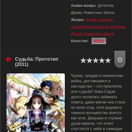
Аниме жанры:
Детектив,
Драма, Романтика, Школа
Жанры:
аниме
,
комедия
,
мультфильм
,
фэнтези
,
Детектив
,
Драма
,
Романтика
,
Школа
Качество:
BDRip
Судьба: Прототип
(2011)
Чужая, чуждая и непонятная
война, доставшаяся в
наследство – это проклятие
или судьба? Аяка Садзё
долго пыталась избежать
ответа, даже магом она стала
по воле отца, хотя родового
темного волшебства боится
как огня. Девушка в глубине
души верила, что ответ
спустится с неба в сияющих