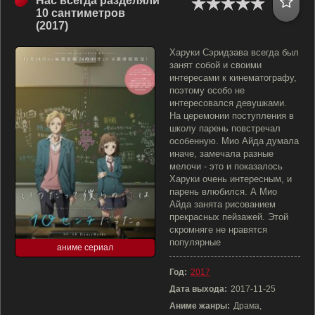
Нас всегда разделяли
10 сантиметров
(2017)
Харуки Сэридзава всегда был
занят собой и своими
интересами к кинематографу,
поэтому особо не
интересовался девушками.
На церемонии поступления в
школу парень повстречал
особенную. Мио Айда думала
иначе, замечала разные
мелочи - это и показалось
Харуки очень интересным, и
парень влюбился. А Мио
Айда занята рисованием
прекрасных пейзажей. Этой
скромняге не нравятся
популярные
аниме сериал
Год:
2017
Дата выхода:
2017-11-25
Аниме жанры:
Драма,