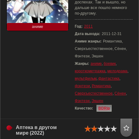
доспехах. Так и вышло, но
дальше все пошло немного
по-другому.
Год:
2011
аниме
Дата выхода:
2011-12-31
Аниме жанры:
Романтика,
Сверхъестественное, Сёнен,
Фэнтези, Экшен
Жанры:
аниме
,
боевик
,
короткометражка
,
мелодрама
,
мультфильм
,
фантастика
,
фэнтези
,
Романтика
,
Сверхъестественное
,
Сёнен
,
Фэнтези
,
Экшен
Качество:
BDRip
Аптека в другом
мире (2022)