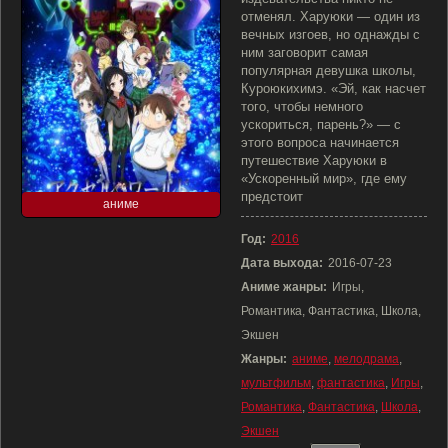
отменял. Харуюки — один из
вечных изгоев, но однажды с
ним заговорит самая
популярная девушка школы,
Куроюкихимэ. «Эй, как насчет
того, чтобы немного
ускориться, парень?» — с
этого вопроса начинается
путешествие Харуюки в
«Ускоренный мир», где ему
предстоит
аниме
Год:
2016
Дата выхода:
2016-07-23
Аниме жанры:
Игры,
Романтика, Фантастика, Школа,
Экшен
Жанры:
аниме
,
мелодрама
,
мультфильм
,
фантастика
,
Игры
,
Романтика
,
Фантастика
,
Школа
,
Экшен