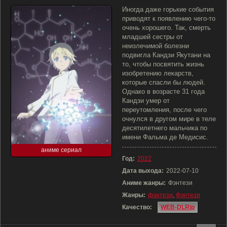
Иногда даже горькие события
приводят к появлению чего-то
очень хорошего. Так, смерть
младшей сестры от
неизлечимой болезни
подвигла Кандзи Якутани на
то, чтобы посвятить жизнь
изобретению лекарств,
которые спасли бы людей.
Однако в возрасте 31 года
Кандзи умер от
переутомления, после чего
очнулся в другом мире в теле
десятилетнего мальчика по
имени Фальма де Медисис.
аниме сериал
Год:
2022
Дата выхода:
2022-07-10
Аниме жанры:
Фэнтези
Жанры:
фэнтези
,
Фэнтези
Качество:
WEB-DLRip