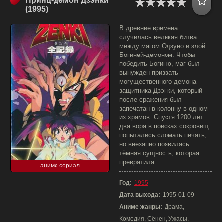
Принц-демон Дзэнки
(1995)
В древние времена
случилась великая битва
между магом Одзуно и злой
Богиней-демоном. Чтобы
победить Богиню, маг был
вынужден призвать
могущественного демона-
защитника Дзэнки, который
после сражения был
запечатан в колонну в одном
из храмов. Спустя 1200 лет
два вора в поисках сокровищ
попытались сломать печать,
но внезапно появилась
тёмная сущность, которая
превратила
аниме сериал
Год:
1995
Дата выхода:
1995-01-09
Аниме жанры:
Драма,
Комедия, Сёнен, Ужасы,