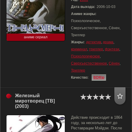
Дата выхода:
2006-10-03
Аниме жанры:
Психологическое,
Сверхъестественное, Сёнен,
Триллер
аниме сериал
Жанры:
детектив
,
драма
,
криминал
,
триллер
,
фэнтези
,
Психологическое
,
Сверхъестественное
,
Сёнен
,
Триллер
Качество:
BDRip
Железный
миротворец [ТВ]
(2003)
Действие происходит в 1864
году, за несколько лет до
Реставрации Мэйдзи. После