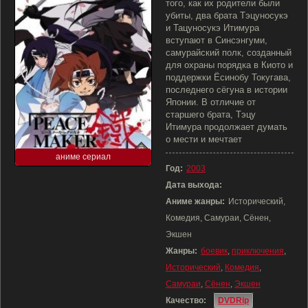
того, как их родители были
убиты, два брата Тэцуносукэ
и Тацуносукэ Итимура
вступают в Синсэнгуми,
самурайский полк, созданный
для охраны порядка в Киото и
поддержки Ёсинобу Токугава,
последнего сёгуна в истории
Японии. В отличие от
старшего брата, Тэцу
Итимура продолжает думать
о мести и мечтает
аниме сериал
Год:
2003
Дата выхода:
Аниме жанры:
Исторический,
Комедия, Самураи, Сёнен,
Экшен
Жанры:
боевик
,
приключения
,
Исторический
,
Комедия
,
Самураи
,
Сёнен
,
Экшен
Качество:
DVDRip