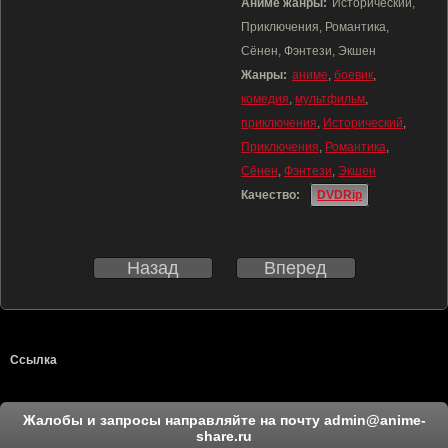
Аниме жанры:
Исторический,
Приключения, Романтика,
Сёнен, Фэнтези, Экшен
Жанры:
аниме
,
боевик
,
комедия
,
мультфильм
,
приключения
,
Исторический
,
Приключения
,
Романтика
,
Сёнен
,
Фэнтези
,
Экшен
Качество:
DVDRip
Назад
Вперед
Ссылка
Жалобы и запросы направляйте на почту
admin@anime-
share.ru