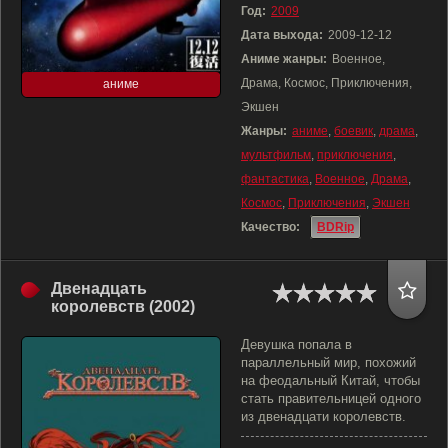
Год:
2009
Дата выхода:
2009-12-12
Аниме жанры:
Военное,
Драма, Космос, Приключения,
аниме
Экшен
Жанры:
аниме
,
боевик
,
драма
,
мультфильм
,
приключения
,
фантастика
,
Военное
,
Драма
,
Космос
,
Приключения
,
Экшен
Качество:
BDRip
Двенадцать
королевств (2002)
Девушка попала в
параллельный мир, похожий
на феодальный Китай, чтобы
стать правительницей одного
из двенадцати королевств.