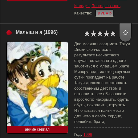
Комедия
,
Повседневность
Качество:
DVDRip
Малыш и я (1996)
Два месяца назад мать Такуи
Эноки скончалась в
результате несчастного
случая, оставив его одного
заботиться о младшем брате
Минору ведь их отец круглые
сутки пропадает на работе.
Такуя должен пожертвовать
собственным детством и
выполнять все обязанности
взрослого: накормить, одеть,
обуть, похвалить, отругать...
И попытаться найти место
для него в своём сердце,
полюбить брата,
аниме сериал
Год:
1996