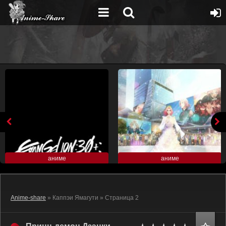
аниме
аниме
Anime-share
» Каппэи Ямагути » Страница 2