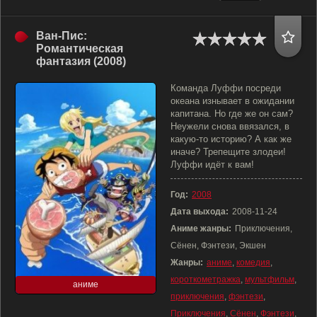
Ван-Пис:
Романтическая
фантазия (2008)
Команда Луффи посреди
океана изнывает в ожидании
капитана. Но где же он сам?
Неужели снова ввязался, в
какую-то историю? А как же
иначе? Трепещите злодеи!
Луффи идёт к вам!
Год:
2008
Дата выхода:
2008-11-24
Аниме жанры:
Приключения,
Сёнен, Фэнтези, Экшен
Жанры:
аниме
,
комедия
,
короткометражка
,
мультфильм
,
аниме
приключения
,
фэнтези
,
Приключения
,
Сёнен
,
Фэнтези
,