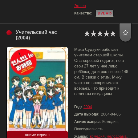
Экшен
Качество:
DVDRip
Учительский час
(2004)
Мика Судзуки работает
учителем старшей школы.
Она хороший педагог, но в
свои 27 лет у неё лицо
ребёнка, да и рост всего 148
см. В связи с этим, Мику
часто не воспринимают
всерьез, что приводит к
нелепым ситуациям.
Год:
2004
Дата выхода:
2004-04-05
Аниме жанры:
Комедия,
Повседневность
аниме сериал
Жанры:
комедия
,
мелодрама
,