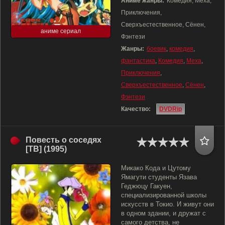
Аниме жанры:
Комедия, Меха,
Приключения,
Сверхъестественное, Сёнен,
аниме сериал
Фэнтези
Жанры:
боевик
,
комедия
,
фантастика
,
Комедия
,
Меха
,
Приключения
,
Сверхъестественное
,
Сёнен
,
Фэнтези
Качество:
DVDRip
Повесть о соседях
[ТВ] (1995)
Микако Кода и Цутому
Ямагути студенты Язава
Геджюцу Гакуен,
специализированной школы
искусств в Токио. И живут они
в одном здании, и дружат с
самого детства, не