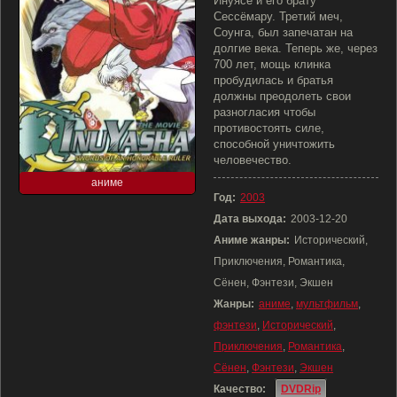
Инуясе и его брату
Сессёмару. Третий меч,
Соунга, был запечатан на
долгие века. Теперь же, через
700 лет, мощь клинка
пробудилась и братья
должны преодолеть свои
разногласия чтобы
противостоять силе,
способной уничтожить
человечество.
аниме
Год:
2003
Дата выхода:
2003-12-20
Аниме жанры:
Исторический,
Приключения, Романтика,
Сёнен, Фэнтези, Экшен
Жанры:
аниме
,
мультфильм
,
фэнтези
,
Исторический
,
Приключения
,
Романтика
,
Сёнен
,
Фэнтези
,
Экшен
Качество:
DVDRip