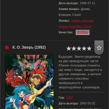
Дата выхода:
1996-07-11
Аниме жанры:
Драма,
Комедия, Сёдзё
Жанры:
драма
,
комедия
,
Драма
,
Комедия
,
Сёдзё
Качество:
DVDRip
К. О. Зверь (1992)
Будущее. Земля разделена
на две враждующие части.
Южное полушарие планеты,
где живут люди, находится в
другом измерении, а жители
северного способны
превращаться в
звероподобных гуманоидов.
Год:
1992
Дата выхода:
1992-05-02