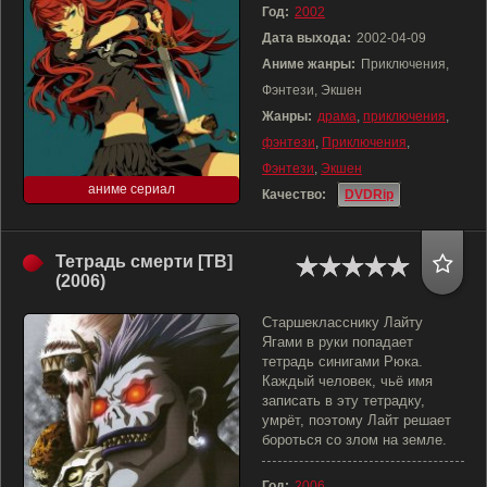
Год:
2002
Дата выхода:
2002-04-09
Аниме жанры:
Приключения,
Фэнтези, Экшен
Жанры:
драма
,
приключения
,
фэнтези
,
Приключения
,
Фэнтези
,
Экшен
аниме сериал
Качество:
DVDRip
Тетрадь смерти [ТВ]
(2006)
Старшекласснику Лайту
Ягами в руки попадает
тетрадь синигами Рюка.
Каждый человек, чьё имя
записать в эту тетрадку,
умрёт, поэтому Лайт решает
бороться со злом на земле.
Год:
2006