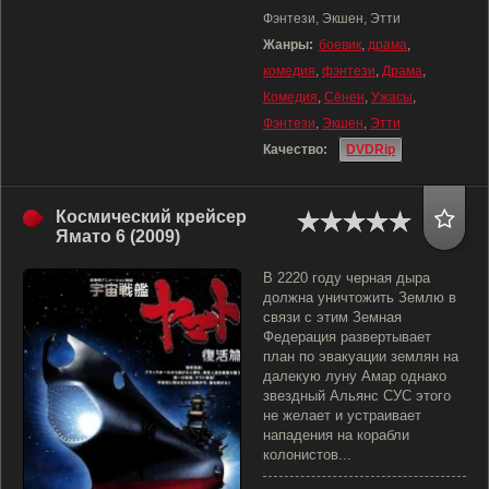
Фэнтези, Экшен, Этти
Жанры:
боевик
,
драма
,
комедия
,
фэнтези
,
Драма
,
Комедия
,
Сёнен
,
Ужасы
,
Фэнтези
,
Экшен
,
Этти
Качество:
DVDRip
Космический крейсер
Ямато 6 (2009)
В 2220 году черная дыра
должна уничтожить Землю в
связи с этим Земная
Федерация развертывает
план по эвакуации землян на
далекую луну Амар однако
звездный Альянс СУС этого
не желает и устраивает
нападения на корабли
колонистов...