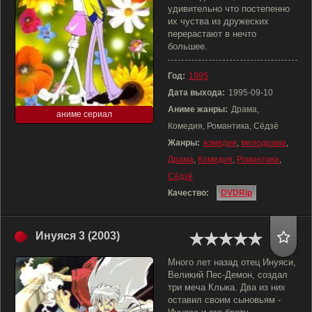
удивительно что постепенно
их чуства из дружеских
перерастают в нечто
большее.
Год:
1995
Дата выхода:
1995-09-10
Аниме жанры:
Драма,
аниме сериал
Комедия, Романтика, Сёдзё
Жанры:
комедия
,
мелодрама
,
Драма
,
Комедия
,
Романтика
,
Сёдзё
Качество:
DVDRip
Инуяся 3 (2003)
Много лет назад отец Инуяси,
Великий Пес-Демон, создал
три меча Клыка. Два из них
оставил своим сыновьям -